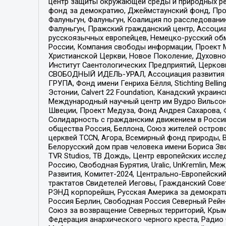
центр защиты окружающей среды и природных ресу
фонд за демократию, Джеймстаунский фонд, Прож
Фалуньгун, Фалуньгун, Коалиция по расследован
Фалуньгун, Пражский гражданский центр, Ассоци
русскоязычных европейцев, Немецко-русский об
России, Компания свободы информации, Проект М
Христианской Церкви, Новое Поколение, Духовн
Институт Саентологических Предприятий, Церков
СВОБОДНЫЙ ИДЕЛЬ-УРАЛ, Ассоциация развития ж
ГРУПА, Фонд имени Генриха Бёлля, Stichting Bellin
Эстонии, Calvert 22 Foundation, Канадский укра
Международный научный центр им Вудро Вильсона
Швеции, Проект Медуза, Фонд Андрея Сахарова, Ф
Солидарность с гражданским движением в России 
общества Россия, Беллона, Союз жителей острово
церквей TCCN, Агора, Всемирный фонд природы, B
Белорусский дом прав человека имени Бориса Зво
TVR Studios, ТВ Дождь, Центр европейских иссл
Россию, Свободная Бурятия, Uralic, UnKremlin, 
Развития, Комитет-2024, Центрально-Европейски
трактатов Свидетелей Иеговы, Гражданский Совет
РЭНД корпорейшн, Русская Америка за демократи
Россия Берлин, Свободная Россия Северный Рейн-В
Союз за возвращение Северных территорий, Крымско
Федерация анархического черного креста, Радио