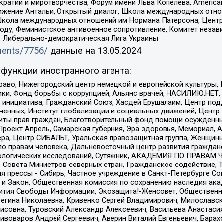
и и миротворчества, Форум имени Льва Копелева, American Counci
ое движение Антальи, Открытый диалог, Школа международных отн
Школа международных отношений им Нормана Патерсона, Центр
ду, Феминистское антивоенное сопротивление, Комитет независ
а, Либерально-демократическая Лига Украины
uments/7756/
данные на
13.05.2024
функции иностранного агента:
раво, Нижегородский центр немецкой и европейской культуры,
тики, Фонд борьбы с коррупцией, Альянс врачей, НАСИЛИЮ.НЕТ,
я инициатива, Гражданский Союз, Хасдей Ерушалаим, Центр по
юченных, Институт глобализации и социальных движений, Цент
ты прав граждан, Благотворительный фонд помощи осужденным
а, Проект Апрель, Самарская губерния, Эра здоровья, Мемориал
ера, Центр СИБАЛЬТ, Уральская правозащитная группа, Женщины
по правам человека, Дальневосточный центр развития гражданс
ологических исследований, Сутяжник, АКАДЕМИЯ ПО ПРАВАМ Ч
е Совета Министров северных стран, Гражданское содействие,
я прессы - Сибирь, Частное учреждение в Санкт-Петербурге С
 и Закон, Общественная комиссия по сохранению наследия ак
звития Свободы Информации, Экозащита!-Женсовет, Общественн
Регина Николаевна, Кривенко Сергей Владимирович, Милославс
совна, Туровский Александр Алексеевич, Васильева Анастасия
Пивоваров Андрей Сергеевич, Аверин Виталий Евгеньевич, Бара