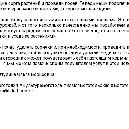
ие сорта растений и провели посев. Теперь наши подопечн
ими и красочными цветами, которые мы высадили.
ание уходу за посеянными и высаженными овощами. Это в
 урожай, и от того, насколько качественно мы поработаем 
ществует народная пословица: «Что посеешь, то и пожнёшь
ки и ухода за растениями.
 почву, удалять сорняки и, при необходимости, проводить 
е растений, чтобы получить богатый урожай. Ведь лето — 
д и огородник может почувствовать себя настоящим кормил
. И мы можем помочь своим получателям услуг в этой неле
тулина Ольга Борисовна.
готол24 #КультураБоготола #ЗемляБоготольская #Богото
@liderbogotol.