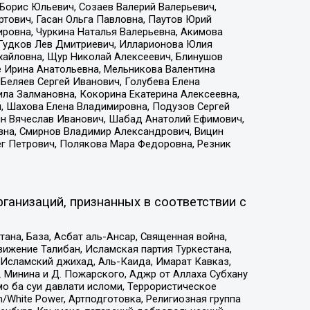
Борис Юльевич, Созаев Валерий Валерьевич,
тович, Гасан Ольга Павловна, Паутов Юрий
ровна, Чуркина Наталья Валерьевна, Акимова
 Гудков Лев Дмитриевич, Илларионова Юлия
ихайловна, Щур Николай Алексеевич, Блинушов
е Ирина Анатольевна, Мельникова Валентина
Беляев Сергей Иванович, Голубева Елена
ила Залмановна, Кокорина Екатерина Алексеевна,
, Шахова Елена Владимировна, Подузов Сергей
ин Вячеслав Иванович, Шабад Анатолий Ефимович,
вна, Смирнов Владимир Александрович, Вицин
ег Петрович, Полякова Мара Федоровна, Резник
ганизаций, признанных в соответствии с
на, База, Асбат аль-Ансар, Священная война,
ижение Талибан, Исламская партия Туркестана,
Исламский джихад, Аль-Каида, Имарат Кавказ,
 Минина и Д. Пожарского, Аджр от Аллаха Субхану
о ба суи давлати исломи, Террористическое
/White Power, Артподготовка, Религиозная группа