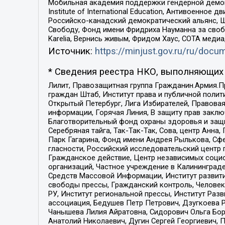
Мобильная академия поддержки гендерной демократи
Institute of International Education, Антивоенн
Российско-канадский демократический альянс, 
Свободу, Фонд имени Фридриха Науманна за свобо
Karelia, Вернись живым, Фридом Хаус, СОТА меди
Источник:
https://minjust.gov.ru/ru/doc
* Сведения реестра НКО, выполняющих 
Лилит, Правозащитная группа Гражданин.Армия.П
граждан Штаб, Институт права и публичной поли
Открытый Петербург, Лига Избирателей, Правова
информации, Горячая Линия, В защиту прав закл
Благотворительный фонд охраны здоровья и защи
Серебряная тайга, Так-Так-Так, Сова, центр Анн
Парк Гагарина, Фонд имени Андрея Рылькова, Сф
гласности, Российский исследовательский центр 
Гражданское действие, Центр независимых соци
организаций, Частное учреждение в Калининград
Средств Массовой Информации, Институт развити
свободы прессы, Гражданский контроль, Человек
РУ, Институт региональной прессы, Институт Ра
ассоциация, Бедушев Петр Петрович, Дзугкоева 
Чанышева Лилия Айратовна, Сидорович Ольга Бори
Анатолий Николаевич, Дугин Сергей Георгиевич, 