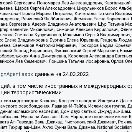
горий Сергеевич, Пономарев Лев Александрович, Каргалицкий 
ньевна, Щаров Сергей Алексадрович, Цирульников Борис Альбер
ислакова-Паркер Марина Петровна, Кочеткова Татьяна Владими
сандровна, Рачинский Ян Збигневич, Жемкова Елена Борисовна,
лана Сергеевна, Аверин Владимир Анатольевич, Щур Татьяна М
фтер Валентин Михайлович, Симонов Алексей Кириллович, Флиг
женова Светлана Куприяновна, Максимов Сергей Владимирович, 
кс Елена Владимировна, Буртина Елена Юрьевна, Гендель Людм
евна, Свечников Анатолий Мариевич, Прохоров Вадим Юрьевич
инский Леонид Борисович, Лукашевский Сергей Маркович, Бахм
Добровольская Анна Дмитриевна, Королева Александра Евгенье
евинсон Лев Семенович, Локшина Татьяна Иосифовна, Орлов Ол
ignAgent.aspx
данные на
24.03.2022
ций, в том числе иностранных и международных ор
ции террористическими:
ил моджахедов Кавказа, Конгресс народов Ичкерии и Дагеста
ламского освобождения, Лашкар-И-Тайба, Исламская группа, Дв
ения исламского наследия, Дом двух святых, Джунд аш-Шам, 
жабха аль-Нусра ли-Ахль аш-Шам, Народное ополчение имени К.
ата Ат-Тавхида Валь-Джихад, Чистопольский Джамаат, Рохнам
ят Тахрир аш-Шам, Ахлю Сунна Валь Джамаа, National Socialism