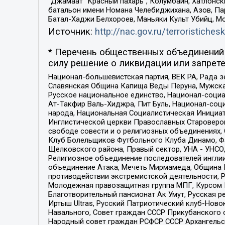
“Джамаат “Красный пахарь”, Колумбайн, Хатлонск
батальон имени Номана Челебиджихана, Азов, Па
Батал-Хаджи Белхороев, Маньяки Культ Убийц, М
Источник:
http://nac.gov.ru/terroristichesk
* Перечень общественных объединений 
силу решение о ликвидации или запрете
Национал-большевистская партия, ВЕК РА, Рада 
Славянская Община Капища Веды Перуна, Мужская
Русское национальное единство, Национал-социа
Ат-Такфир Валь-Хиджра, Пит Буль, Национал-соц
народа, Национальная Социалистическая Инициат
Инглистической церкви Православных Староверов
свободе совести и о религиозных объединениях,
Клуб Болельщиков Футбольного Клуба Динамо, Фа
Щелковского района, Правый сектор, УНА - УНСО, У
Религиозное объединение последователей инглии
объединение Атака, Мечеть Мирмамеда, Община К
противодействии экстремистской деятельности, 
Молодежная правозащитная группа МПГ, Курсом П
Благотворительный пансионат Ак Умут, Русская ре
Иртыш Ultras, Русский Патриотический клуб-Нов
Навального, Совет граждан СССР Прикубанского 
Народный совет граждан РСФСР СССР Архангельск