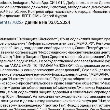
Facebook, Instagram, WhatsApp, СИЧ-С14, Добровольческое Движ
ское общественное движение, Невоград, Молодежное Демократ
ой Республики, Конгресс ойрат-калмыцкого народа, Исполнит
бъединение, ЛГБТ, Я.МЫ Сергей Фургал
uments/7822/
данные на
03.05.2024
Общество с ограниченной ответственностью "Радио Свободная Европа/Радио Свобода", Чешское информационное агентство "MEDIUM-ORIENT", Красноярская региональная общественная организация "Мы против СПИДа", Камалягин Денис Николаевич, Маркелов Сергей Евгеньевич, Пономарев Лев Александрович, Савицкая Людмила Алексеевна, Автономная некоммерческая организация "Центр по работе с проблемой насилия "НАСИЛИЮ.НЕТ", Межрегиональный профессиональный союз работников здравоохранения "Альянс врачей", Юридическое лицо, зарегистрированное в Латвийской Республике, SIA "Medusa Project" (регистрационный номер 40103797863, дата регистрации 10.06.2014), Некоммерческая организация "Фонд по борьбе с коррупцией", Автономная некоммерческая организация "Институт права и публичной политики", Баданин Роман Сергеевич, Гликин Максим Александрович, Железнова Мария Михайловна, Лукьянова Юлия Сергеевна, Маетная Елизавета Витальевна, Маняхин Петр Борисович, Чуракова Ольга Владимировна, Ярош Юлия Петровна, Юридическое лицо "The Insider SIA", зарегистрированное в Риге, Латвийская Республика (дата регистрации 26.06.2015), являющееся администратором доменного имени интернет-издания "The Insider SIA", https://theins.ru, Постернак Алексей Евгеньевич, Рубин Михаил Аркадьевич, Анин Роман Александрович, Юридическое лицо Istories fonds, зарегистрированное в Латвийской Республике (регистрационный номер 50008295751, дата регистрации 24.02.2020), Великовский Дмитрий Александрович, Долинина Ирина Николаевна, Мароховская Алеся Алексеевна, Шлейнов Роман Юрьевич, Шмагун Олеся Валентиновна, Общество с ограниченной ответственностью "Альтаир 2021", Общество с ограниченной ответственностью "Вега 2021", Общество с ограниченной ответственностью "Главный редактор 2021", Общество с ограниченной ответственностью "Ромашки монолит", Важенков Артем Валерьевич, Ивановская областная общественная организация "Центр гендерных исследований", Гурман Юрий Альбертович, Медиапроект "ОВД-Инфо", Егоров Владимир Владимирович, Жилинский Владимир Александрович, Общество с ограниченной ответственностью "ЗП", Иванова София Юрьевна, Карезина Инна Павловна, Кильтау Екатерина Викторовна, Петров Алексей Викторович, Пискунов Сергей Евгеньевич, Смирнов Сергей Сергеевич, Тихонов Михаил Сергеевич, Общество с ограниченной ответственностью "ЖУРНАЛИСТ-ИНОСТРАННЫЙ АГЕНТ", Арапова Галина Юрьевна, Вольтская Татьяна Анатольевна, Американская компания "Mason G.E.S. Anonymous Foundation" (США), являющаяся владельцем интернет-издания https://mnews.world/, Компания "Stichting Bellingcat", зарегистрированная в Нидерландах (дата регистрации 11.07.2018), Захаров Андрей Вячеславович, Клепиковская Екатерина Дмитриевна, Общество с ограниченной ответственностью "МЕМО", Перл Роман Александрович, Симонов Евгений Алексеевич, Соловьева Елена Анатольевна, Сотников Даниил Владимирович, Сурначева Елизавета Дмитриевна, Автономная некоммерческая организация по защите прав человека и информированию населения "Якутия – Наше Мнение", Общество с ограниченной ответственностью "Москоу диджитал медиа", с 26.01.2023 Общество с ограниченной ответственностью "Чайка Белые сады", Ветошкина Валерия Валерьевна, Заговора Максим Александрович, Межрегиональное общественное движение "Российская ЛГБТ - сеть", Оленичев Максим Владимирович, Павлов Иван Юрьевич, Скворцова Елена Сергеевна, Общество с ограниченной ответственностью "Как бы инагент", Кочетков Игорь Викторович, Общество с ограниченной ответственностью "Честные выборы", Еланчик Олег Александрович, Общество с ограниченной ответственностью "Нобелевский призыв", Гималова Регина Эмилевна, Григорьев Андрей Валерьевич, Григорьева Алина Александровна, Ассоциация по содействию защите прав призывников, альтернативнослужащих и военнослужащих "Правозащитная группа "Гражданин.Армия.Право", Хисамова Регина Фаритовна, Автономная некоммерческая организация по реализа