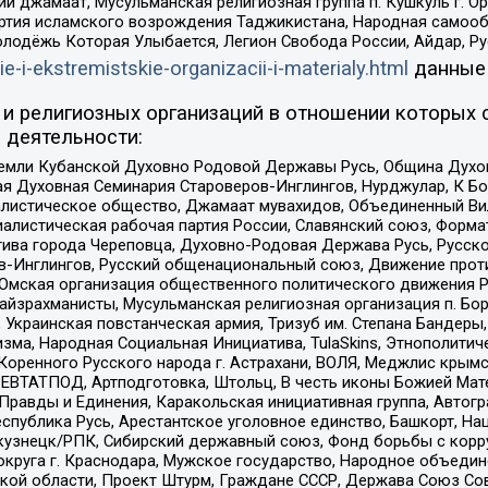
ий джамаат, Мусульманская религиозная группа п. Кушкуль г. 
ртия исламского возрождения Таджикистана, Народная самооб
олодёжь Которая Улыбается, Легион Свобода России, Айдар, Р
ie-i-ekstremistskie-organizacii-i-materialy.html
данные
и религиозных организаций в отношении которых 
 деятельности:
земли Кубанской Духовно Родовой Державы Русь, Община Духо
 Духовная Семинария Староверов-Инглингов, Нурджулар, К Бо
листическое общество, Джамаат мувахидов, Объединенный Вил
иалистическая рабочая партия России, Славянский союз, Форма
ива города Череповца, Духовно-Родовая Держава Русь, Русск
-Инглингов, Русский общенациональный союз, Движение против
 Омская организация общественного политического движения Р
йзрахманисты, Мусульманская религиозная организация п. Бо
краинская повстанческая армия, Тризуб им. Степана Бандеры, Бр
зма, Народная Социальная Инициатива, TulaSkins, Этнополитич
оренного Русского народа г. Астрахани, ВОЛЯ, Меджлис крымс
РЕВТАТПОД, Артподготовка, Штольц, В честь иконы Божией Мате
равды и Единения, Каракольская инициативная группа, Автогра
спублика Русь, Арестантское уголовное единство, Башкорт, Наци
окузнецк/РПК, Сибирский державный союз, Фонд борьбы с кор
округа г. Краснодара, Мужское государство, Народное объедин
ой области, Проект Штурм, Граждане СССР, Держава Союз Сов