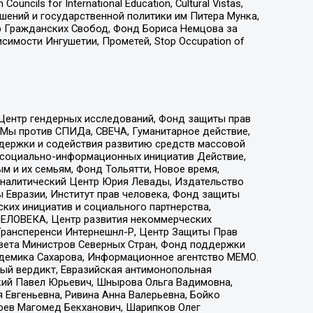
ls for International Education, Cultural Vistas,
ошений и государственной политики им Питера Мунка,
 Гражданских Свобод, Фонд Бориса Немцова за
имости Ингушетии, Прометей, Stop Occupation of
 Центр гендерных исследований, Фонд защиты прав
 Мы против СПИДа, СВЕЧА, Гуманитарное действие,
ддержки и содействия развитию средств массовой
р социально-информационных инициатив Действие,
 и их семьям, Фонд Тольятти, Новое время,
, Аналитический Центр Юрия Левады, Издательство
 Евразии, Институт прав человека, Фонд защиты
ких инициатив и социального партнерства,
ЕЛОВЕКА, Центр развития некоммерческих
 Трансперенси Интернешнл-Р, Центр Защиты Прав
овета Министров Северных Стран, Фонд поддержки
адемика Сахарова, Информационное агентство МЕМО.
ый вердикт, Евразийская антимонопольная
кий Павел Юрьевич, Шнырова Ольга Вадимовна,
 Евгеньевна, Ривина Анна Валерьевна, Бойко
хоев Магомед Бекханович, Шарипков Олег