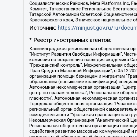
Социалистических Районов, Meta Platforms Inc, 
Комитет, Татарстанское Региональное Всетатар
Татарской Автономной Советской Социалистическ
Красноярского края, Этническое национальное о
Источник:
https://minjust.gov.ru/ru/doc
* Реестр иностранных агентов:
Калининградская региональная общественная организация "Экозащита!-Женсовет", Фонд содействия защите прав и свобод граждан "Общественный вердикт", Фонд "Институт Развития Свободы Информации", Частное учреждение "Информационное агентство МЕМО. РУ", Региональная общественная организация "Общественная комиссия по сохранению наследия академика Сахарова", Фонд поддержки свободы прессы, Санкт-Петербургская общественная правозащитная организация "Гражданский контроль", Межрегиональная общественная организация "Информационно-просветительский центр "Мемориал", Региональный Фонд "Центр Защиты Прав Средств Массовой Информации", с 05.12.2023 Фонд "Центр Защиты Прав Средств массовой информации", Региональная общественная благотворительная организация помощи беженцам и мигрантам "Гражданское содействие", Негосударственное образовательное учреждение дополнительного профессионального образования (повышение квалификации) специалистов "АКАДЕМИЯ ПО ПРАВАМ ЧЕЛОВЕКА", Свердловская региональная общественная организация "Сутяжник", Автономная некоммерческая организация "Центр независимых социологических исследований", Союз общественных объединений "Российский исследовательский центр по правам человека", Региональное общественное учреждение научно-информационный центр "МЕМОРИАЛ", Некоммерческая организация "Фонд защиты гласности", Автономная некоммерческая организация "Институт прав человека", Городская общественная организация "Екатеринбургское общество "МЕМОРИАЛ", Городская общественная организация "Рязанское историко-просветительское и правозащитное общество "Мемориал" (Рязанский Мемориал), Челябинский региональный орган общественной самодеятельности – женское общественное объединение "Женщины Евразии", Челябинский региональный орган общественной самодеятельности "Уральская правозащитная группа", Фонд содействия защите здоровья и социальной справедливости имени Андрея Рылькова, Автономная Некоммерческая Организация "Аналитический Центр Юрия Левады", Автономная некоммерческая организация социальной поддержки населения "Проект Апрель", Региональная общественная организация помощи женщинам и детям, находящимся в кризисной ситуации "Информационно-методический центр "Анна", Фонд содействия развитию массовых коммуникаций и правовому просвещению "Так-так-Так", Фонд содействия устойчивому развитию "Серебряная тайга", Свердловский региональный общественный фонд социальных проектов "Новое время", "Idel.Реалии", Кавказ.Реалии, Крым.Реалии, Телеканал Настоящее Время, Татаро-башкирская служба Радио Свобода (Azatliq Radiosi), Радио Свободная Европа/Радио Свобода (PCE/PC), "Сибирь.Реалии", "Фактограф", Благотворительный фонд помощи осужденным и их семьям, Автономная некоммерческая организация "Институт глобализации и социальных движений", Фонд "В защиту прав заключенных", Частное учреждение "Центр поддержки и содействия развитию средств массовой информации", Пензенский региональный общественный благотворительный фонд "Гражданский союз", "Север.Реалии", Некоммерческая организация Фонд "Правовая инициатива", 