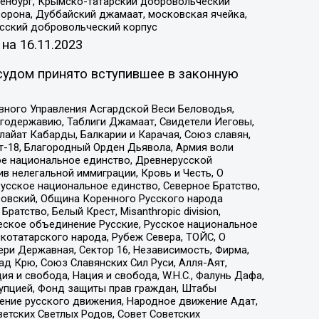
Оренбург, Крымско-татарский добровольческий
орона, Дуббайский джамаат, московская ячейка,
усский добровольческий корпус
 на
16.11.2023
судом принято вступившее в законную
вного Управления Асгардской Веси Беловодья,
годержавию, Таблиги Джамаат, Свидетели Иеговы,
айат Кабарды, Балкарии и Карачая, Союз славян,
т-18, Благородный Орден Дьявола, Армия воли
ое национальное единство, Древнерусской
 нелегальной иммиграции, Кровь и Честь, О
усское национальное единство, Северное Братство,
ровский, Община Коренного Русского народа
атство, Белый Крест, Misanthropic division,
еское объединение Русские, Русское национальное
котатарского народа, Рубеж Севера, ТОЙС, О
ри Державная, Сектор 16, Независимость, Фирма,
д Крю, Союз Славянских Сил Руси, Алля-Аят,
я и свобода, Нация и свобода, W.H.С., Фалунь Дафа,
рупцией, Фонд защиты прав граждан, Штабы
ение русского движения, Народное движение Адат,
етских Светлых Родов, Совет Советских