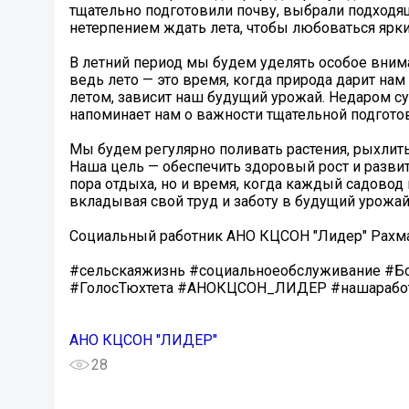
тщательно подготовили почву, выбрали подходящ
нетерпением ждать лета, чтобы любоваться ярк
В летний период мы будем уделять особое вним
ведь лето — это время, когда природа дарит нам
летом, зависит наш будущий урожай. Недаром су
напоминает нам о важности тщательной подготов
Мы будем регулярно поливать растения, рыхлить
Наша цель — обеспечить здоровый рост и развити
пора отдыха, но и время, когда каждый садово
вкладывая свой труд и заботу в будущий урожай
Социальный работник АНО КЦСОН "Лидер" Рахма
#сельскаяжизнь #социальноеобслуживание #Бо
#ГолосТюхтета #АНОКЦСОН_ЛИДЕР #нашаработа
АНО КЦСОН "ЛИДЕР"
28