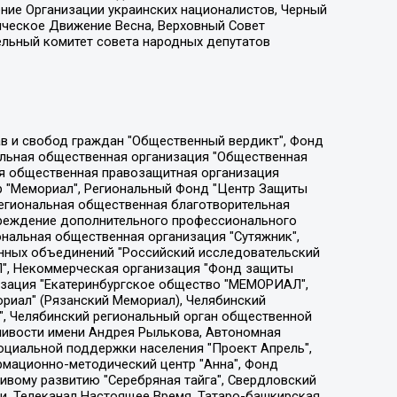
ение Организации украинских националистов, Черный
ическое Движение Весна, Верховный Совет
ельный комитет совета народных депутатов
ции социально-правовых программ "Лилит", Дальневосточное общественное движение "Маяк", Санкт-Петербургская ЛГБТ-инициативная группа "Выход", Инициативная группа ЛГБТ+ "Реверс", Алексеев Андрей Викторович, Бекбулатова Таисия Львовна, Беляев Иван Михайлович, Владыкина Елена Сергеевна, Гельман Марат Александрович, Никульшина Вероника Юрьевна, Толоконникова Надежда Андреевна, Шендерович Виктор Анатольевич, Общество с ограниченной ответственностью "Данное сообщение", Общество с ограниченной ответственностью Издательский дом "Новая глава", Айнбиндер Александра Александровна, Московский комьюнити-центр для ЛГБТ+инициатив, Благотворительный фонд развития филантропии, Deutsche Welle (Германия, Kurt-Schumacher-Strasse 3, 53113 Bonn), Борзунова Мария Михайловна, Воробьев Виктор Викторович, Голубева Анна Львовна, Константинова Алла Михайловна, Малкова Ирина Владимировна, Мурадов Мурад Абдулгалимович, Осетинская Елизавета Николаевна, Понасенков Евгений Николаевич, Ганапольский Матвей Юрьевич, Киселев Евгений Алексеевич, Борухович Ирина Григорьевна, Дремин Иван Тимофеевич, Дубровский Дмитрий Викторович, Красноярская региональная общественная организация поддержки и развития альтернативных образовательных технологий и межкультурных коммуникаций "ИНТЕРРА", Маяковская Екатерина Алексеевна, Фейгин Марк Захарович, Филимонов Андрей Викторович, Дзугкоева Регина Николаевна, Доброхотов Роман Александрович, Дудь Юрий Александрович, Елкин Сергей Владимирович, Кругликов Кирилл Игоревич, Сабунаева Мария Леонидовна, Семенов Алексей Владимирович, Шаинян Карен Багратович, Шульман Екатерина Михайловна, Асафьев Артур Валерьевич, Вахштайн Виктор Семенович, Венедиктов Алексей Алексеевич, Лушникова Екатерина Евгеньевна, Волков Леонид Михайлович, Невзоров Александр Глебович, Пархоменко Сергей Борисович, Сироткин Ярослав Николаевич, Кара-Мурза Владимир Владимирович, Баранова Наталья Владимировна, Гозман Леонид Яковлевич, Кагарлицкий Борис Юльевич, Климарев Михаил Валерьевич, Милов Владимир Станиславович, Автономная некоммерческая организация Краснодарский центр современного искусства "Типография", Моргенштерн Алишер Тагирович, Соболь Любовь Эдуардовна, Общество с ограниченной ответственностью "ЛИЗА НОРМ", Каспаров Гарри Кимович, Ходорковский Михаил Борисович, Общество с ограниченной ответственностью "Апрельские тезисы", Данилович Ирина Брониславовна, Кашин Олег Владимирович, Петров Николай Владимирович, Пивоваров Алексей Владимирович, Соколов Михаил Владимирович, Цветкова Юлия Владимировна, Чичваркин Евгений Александрович, Комитет против пыток/Команда против пыток, Общество с ограниченной ответственностью "Первый научный", Общество с ограниченной ответственностью "Вертолет и ко", Белоцерковская Вероника Борисовна, Кац Максим Евгеньевич, Лазарева Татьяна Юрьевна, Шаведдинов Руслан Табризович, Яшин Илья Валерьевич, Общество с ограниченной ответственностью "Иноагент ААВ", Алешковский Дмитрий Петрович, Альбац Евгения Марковна, Быков Дмитрий Львович, Галямина Юлия Евгеньевна, Лойко Сергей Леонидович, Мартынов Кирилл Константинович, Медведев Сергей Александрович, Крашенинников Федор Геннадиевич, Гордеева Катерина Вл