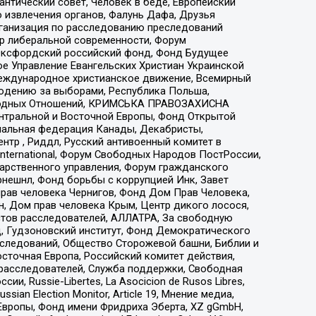
нтический совет, Человек в беде, Европейский
 извлечения органов, Фалунь Дафа, Друзья
рганизация по расследованию преследований
тр либеральной современности, Форум
 Оксфордский российский фонд, Фонд Будущее
е Управление Евангельских Христиан Украинской
еждународное христианское движение, Всемирный
людению за выборами, Республика Польша,
народных Отношений, КРИМСЬКА ПРАВОЗАХИСНА
ы Центральной и Восточной Европы, Фонд Открытой
иональная федерация Канады, Декабристы,
тр , Риддл, Русский антивоенный комитет в
nternational, Форум Свободных Народов ПостРоссии,
дарственного управления, Форум гражданского
рнешнл, Фонд борьбы с коррупцией Инк, Завет
прав человека Чернигов, Фонд Дом Прав Человека,
н, Дом прав человека Крым, Центр дикого лосося,
стов расследователей, АЛЛАТРА, За свободную
д, Гудзоновский институт, Фонд Демократического
сследований, Общество Сторожевой башни, Библии и
сточная Европа, Российский комитет действия,
-расследователей, Служба поддержки, Свободная
 Russie-Libertes, La Asocicion de Rusos Libres,
an Election Monitor, Article 19, Мнение медиа,
Европы, Фонд имени Фридриха Эберта, XZ gGmbH,