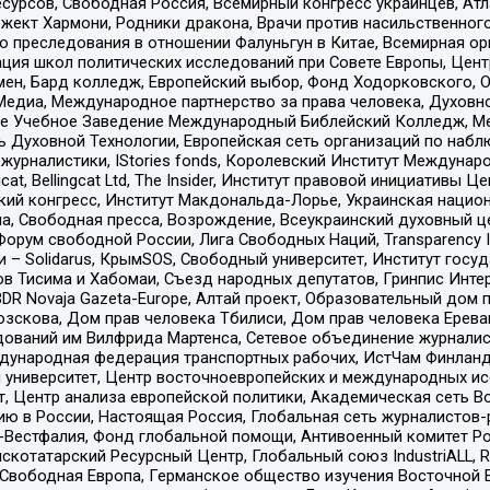
рсов, Свободная Россия, Всемирный конгресс украинцев, Атла
ект Хармони, Родники дракона, Врачи против насильственного
ию преследования в отношении Фалуньгун в Китае, Всемирная о
ация школ политических исследований при Совете Европы, Цен
мен, Бард колледж, Европейский выбор, Фонд Ходорковского,
едиа, Международное партнерство за права человека, Духовно
ое Учебное Заведение Международный Библейский Колледж, М
ь Духовной Технологии, Европейская сеть организаций по наб
урналистики, IStories fonds, Королевский Институт Между
gcat, Bellingcat Ltd, The Insider, Институт правовой инициатив
инский конгресс, Институт Макдональда-Лорье, Украинская нац
, Свободная пресса, Возрождение, Всеукраинский духовный цен
орум свободной России, Лига Свободных Наций, Transparеncy I
– Solidarus, КрымSOS, Свободный университет, Институт госу
в Тисима и Хабомаи, Съезд народных депутатов, Гринпис Инте
DR Novaja Gazeta-Europe, Алтай проект, Образовательный дом 
зскова, Дом прав человека Тбилиси, Дом прав человека Ерева
едований им Вилфрида Мартенса, Сетевое объединение журнали
Международная федерация транспортных рабочих, ИстЧам Финлан
й университет, Центр восточноевропейских и международных и
, Центр анализа европейской политики, Академическая сеть Во
ю в России, Настоящая Россия, Глобальная сеть журналистов
естфалия, Фонд глобальной помощи, Антивоенный комитет России,
татарский Ресурсный Центр, Глобальный союз IndustriALL, Russi
 Свободная Европа, Германское общество изучения Восточной 