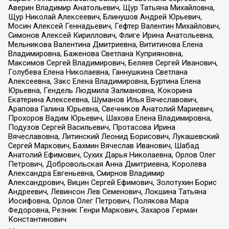
Аверин Владимир Анатольевич, Щур Татьяна Михайловна,
Щур Николай Алексеевич, Блинушов Андрей Юрьевич,
Мосин Алексей Геннадьевич, Гефтер Валентин Михайлович,
Симонов Алексей Кириллович, Флиге Ирина Анатольевна,
Мельникова Валентина Дмитриевна, Вититинова Елена
Владимировна, Баженова Светлана Куприяновна,
Максимов Сергей Владимирович, Беляев Сергей Иванович,
Голубева Елена Николаевна, Ганнушкина Светлана
Алексеевна, Закс Елена Владимировна, Буртина Елена
Юрьевна, Гендель Людмила Залмановна, Кокорина
Екатерина Алексеевна, Шуманов Илья Вячеславович,
Арапова Галина Юрьевна, Свечников Анатолий Мариевич,
Прохоров Вадим Юрьевич, Шахова Елена Владимировна,
Подузов Сергей Васильевич, Протасова Ирина
Вячеславовна, Литинский Леонид Борисович, Лукашевский
Сергей Маркович, Бахмин Вячеслав Иванович, Шабад
Анатолий Ефимович, Сухих Дарья Николаевна, Орлов Олег
Петрович, Добровольская Анна Дмитриевна, Королева
Александра Евгеньевна, Смирнов Владимир
Александрович, Вицин Сергей Ефимович, Золотухин Борис
Андреевич, Левинсон Лев Семенович, Локшина Татьяна
Иосифовна, Орлов Олег Петрович, Полякова Мара
Федоровна, Резник Генри Маркович, Захаров Герман
Константинович