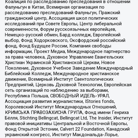
Коалиция по расследованию преследования в отношении
Фалуньгун в Китае, Всемирная организация по
расследованию преследований Фалуньгун, Пражский
гражданский центр, Ассоциация школ политических
исследований при Совете Европы, Центр либеральной
современности, Форум русскоязычных европейцев,
Немецко-русский обмен, Бард колледж, Европейский
выбор, Фонд Ходорковского, Оксфордский российский
фонд, Фонд Будущее России, Компания свободы
информации, Проект Медиа, Международное партнерство
за права человека, Духовное Управление Евангельских
Христиан Украинской Христианской Церкви, Новое
Поколение, Духовное Учебное Заведение Международный
Библейский Колледж, Международное христианское
движение, Всемирный Институт Саентологических
Предприятий, Церковь Духовной Технологии, Европейская
сеть организаций по наблюдению за выборами,
Республика Польша, СВОБОДНЫЙ ИДЕЛЬ-УРАЛ,
Ассоциация развития журналистики, IStories fonds,
Королевский Институт Международных Отношений,
КРИМСЬКА ПРАВОЗАХИСНА ГРУПА, Фонд имени Генриха
Бёлля, Stichting Bellingcat, Bellingcat Ltd, The Insider, Институт
правовой инициативы Центральной и Восточной Европы,
Фонд Открытой Эстонии, Calvert 22 Foundation, Канадский
украинский конгресс, Институт Макдональда-Лорье,