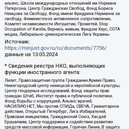
альянс, Школа международных отношений им Нормана
Патерсона, Центр Гражданских Свобод, Фонд Бориса
Немцова за Свободу, Фонд имени Фридриха Науманна за
свободу, Феминистское антивоенное сопротивление,
Комитет независимости Ингушетии, Прометей, Stop
Occupation of Karelia, Вернись живым, Фридом Хаус, СОТА
медиа, Либерально-демократическая Лига Украины
Источник:
https://minjust.gov.ru/ru/documents/7756/
данные на
13.05.2024
* Сведения реестра НКО, выполняющих
функции иностранного агента:
Лилит, Правозащитная группа Гражданин.Армия.Право,
Нижегородский центр немецкой и европейской культуры,
Центр гендерных исследований, Фонд защиты прав
граждан Штаб, Институт права и публичной политики,
Фонд борьбы с коррупцией, Альянс врачей,
НАСИЛИЮ.НЕТ, Мы против СПИДа, СВЕЧА, Гуманитарное
действие, Открытый Петербург, Лига Избирателей,
Правовая инициатива, Гражданский Союз, Хасдей
Ерушалаим, Центр поддержки и содействия развитию
средств массовой информации, Горячая Линия, В защиту