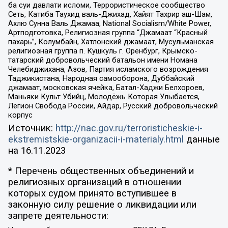
ба суи давлати исломи, Террористическое сообщество
Сеть, Катиба Таухид валь-Джихад, Хайят Тахрир аш-Шам,
Ахлю Сунна Валь Джамаа, National Socialism/White Power,
Артподготовка, Религиозная группа “Джамаат “Красный
пахарь”, Колумбайн, Хатлонский джамаат, Мусульманская
религиозная группа п. Кушкуль г. Оренбург, Крымско-
татарский добровольческий батальон имени Номана
Челебиджихана, Азов, Партия исламского возрождения
Таджикистана, Народная самооборона, Дуббайский
джамаат, московская ячейка, Батал-Хаджи Белхороев,
Маньяки Культ Убийц, Молодёжь Которая Улыбается,
Легион Свобода России, Айдар, Русский добровольческий
корпус
Источник:
http://nac.gov.ru/terroristicheskie-i-
ekstremistskie-organizacii-i-materialy.html
данные
на
16.11.2023
* Перечень общественных объединений и
религиозных организаций в отношении
которых судом принято вступившее в
законную силу решение о ликвидации или
запрете деятельности: