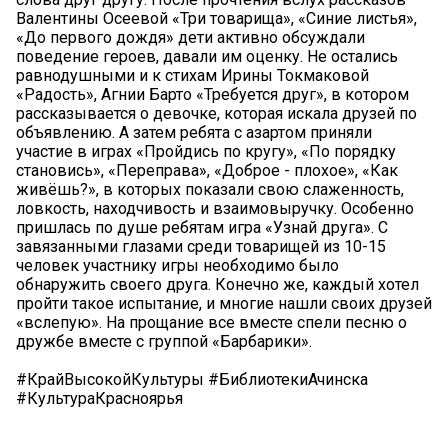
Валентины Осеевой «Три товарища», «Синие листья»,
«До первого дождя» дети активно обсуждали
поведение героев, давали им оценку. Не остались
равнодушными и к стихам Ирины Токмаковой
«Радость», Агнии Барто «Требуется друг», в котором
рассказывается о девочке, которая искала друзей по
объявлению. А затем ребята с азартом приняли
участие в играх «Пройдись по кругу», «По порядку
становись», «Переправа», «Доброе - плохое», «Как
живёшь?», в которых показали свою слаженность,
ловкость, находчивость и взаимовыручку. Особенно
пришлась по душе ребятам игра «Узнай друга». С
завязанными глазами среди товарищей из 10-15
человек участнику игры необходимо было
обнаружить своего друга. Конечно же, каждый хотел
пройти такое испытание, и многие нашли своих друзей
«вслепую». На прощание все вместе спели песню о
дружбе вместе с группой «Барбарики».
#КрайВысокойКультуры #БиблиотекиАчинска
#КультураКрасноярья