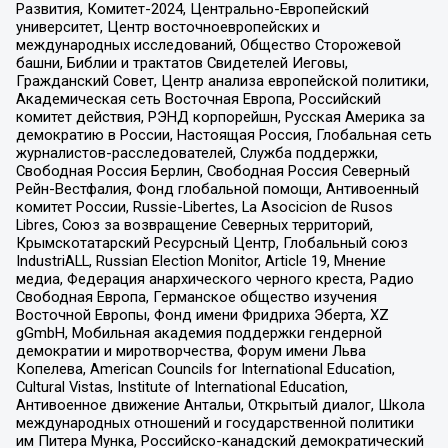
Развития, Комитет-2024, Центрально-Европейский
университет, Центр восточноевропейских и
международных исследований, Общество Сторожевой
башни, Библии и трактатов Свидетелей Иеговы,
Гражданский Совет, Центр анализа европейской политики,
Академическая сеть Восточная Европа, Российский
комитет действия, РЭНД корпорейшн, Русская Америка за
демократию в России, Настоящая Россия, Глобальная сеть
журналистов-расследователей, Служба поддержки,
Свободная Россия Берлин, Свободная Россия Северный
Рейн-Вестфалия, Фонд глобальной помощи, Антивоенный
комитет России, Russie-Libertes, La Asocicion de Rusos
Libres, Союз за возвращение Северных территорий,
Крымскотатарский Ресурсный Центр, Глобальный союз
IndustriALL, Russian Election Monitor, Article 19, Мнение
медиа, Федерация анархического черного креста, Радио
Свободная Европа, Германское общество изучения
Восточной Европы, Фонд имени Фридриха Эберта, XZ
gGmbH, Мобильная академия поддержки гендерной
демократии и миротворчества, Форум имени Льва
Копелева, American Councils for International Education,
Cultural Vistas, Institute of International Education,
Антивоенное движение Антальи, Открытый диалог, Школа
международных отношений и государственной политики
им Питера Мунка, Российско-канадский демократический