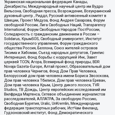
Украинская национальная федерация Канады,
Декабристы, Международный научный центр им Вудро
Вильсона, Свободная пресса, Возрождение, Всеукраинский
духовный центр , Риддл, Русский антивоенный комитет в
Швеции, Проект Медуза, Фонд Андрея Сахарова, Форум
свободной России, Лига Свободных Наций, Transparеncy
International, Форум Свободных Народов ПостРоссии,
Солидарность с гражданским движением в России –
Solidarus, КрымSOS, Свободный университет, Институт
государственного управления, Форум гражданского
общества Россия, Беллона, Союз жителей островов
Тисима и Хабомаи, Съезд народных депутатов, Гринпис
Интернешнл, Фонд борьбы с коррупцией Инк, Завет
церквей TCCN, Агора, Всемирный фонд природы, BDR
Novaja Gazeta-Europe, Алтай проект, Образовательный дом
прав человека Чернигов, Фонд Дом Прав Человека,
Белорусский дом прав человека имени Бориса Звозскова,
Дом прав человека Тбилиси, Дом прав человека Ереван,
Дом прав человека Крым, Центр дикого лосося, TVR
Studios, ТВ Дождь, Центр европейских исследований им
Вилфрида Мартенса, Сетевое объединение журналистов
расследователей, АЛЛАТРА, За свободную Россию,
Свободная Бурятия, Uralic, UnKremlin, Международная
федерация транспортных рабочих, ИстЧам Финланд,
Гудзоновский институт, Фонд Демократического