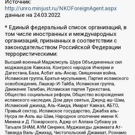
Источник:
http://unro.minjust.ru/NKOForeignAgent.aspx
данные на
24.03.2022
* Единый федеральный список организаций, в
том числе иностранных и международных
организаций, признанных в соответствии с
законодательством Российской Федерации
террористическими:
Высший военный Маджлисуль Шура Объединенных сил
моджахедов Кавказа, Конгресс народов Ичкерии и
Дагестана, База, Асбат аль-Ансар, Священная война,
Исламская группа, Братья-мусульмане, Партия исламского
освобождения, Лашкар-И-Тайба, Исламская группа,
Движение Талибан, Исламская партия Туркестана,
Общество социальных реформ, Общество возрождения
исламского наследия, Дом двух святых, Джунд аш-Шам,
Исламский джихад, Аль-Каида, Имарат Кавказ, АБТО,
Правый сектор, Исламское государство, Джабха аль-
Нусра ли-Ахль аш-Шам, Народное ополчение имени К.
Минина и Д. Пожарского, Аджр от Аллаха Субхану уа
Тагьаля SHAM, АУМ Синрике, Муджахеды джамаата Ат-
Тавхида Валь-Джихад, Чистопольский Джамаат, Рохнамо