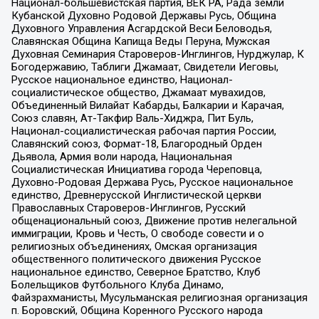
Национал-большевистская партия, ВЕК РА, Рада земли
Кубанской Духовно Родовой Державы Русь, Община
Духовного Управления Асгардской Веси Беловодья,
Славянская Община Капища Веды Перуна, Мужская
Духовная Семинария Староверов-Инглингов, Нурджулар, К
Богодержавию, Таблиги Джамаат, Свидетели Иеговы,
Русское национальное единство, Национал-
социалистическое общество, Джамаат мувахидов,
Объединенный Вилайат Кабарды, Балкарии и Карачая,
Союз славян, Ат-Такфир Валь-Хиджра, Пит Буль,
Национал-социалистическая рабочая партия России,
Славянский союз, Формат-18, Благородный Орден
Дьявола, Армия воли народа, Национальная
Социалистическая Инициатива города Череповца,
Духовно-Родовая Держава Русь, Русское национальное
единство, Древнерусской Инглистической церкви
Православных Староверов-Инглингов, Русский
общенациональный союз, Движение против нелегальной
иммиграции, Кровь и Честь, О свободе совести и о
религиозных объединениях, Омская организация
общественного политического движения Русское
национальное единство, Северное Братство, Клуб
Болельщиков Футбольного Клуба Динамо,
Файзрахманисты, Мусульманская религиозная организация
п. Боровский, Община Коренного Русского народа