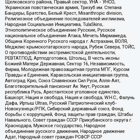
Щелковского района, Правый сектор, УНА - УНСО,
Украинская повстанческая армия, Тризуб им. Степана
Бандеры, Братство, Белый Крест, Misanthropic division,
Религиозное объединение последователей инглиизма,
Народная Социальная Инициатива, TulaSkins,
Этнополитическое объединение Русские, Русское
национальное объединение Атака, Мечеть Мирмамеда,
Община Коренного Русского народа г. Астрахани, ВОЛЯ,
Меджлис крымскотатарского народа, Рубеж Севера, ТОЙС,
О противодействии экстремистской деятельности,
РЕВТАТПОД, Артподготовка, Штольц, В честь иконы
Божией Матери Державная, Сектор 16, Независимость,
Фирма, Молодежная правозащитная группа МПГ, Курсом
Правды и Единения, Каракольская инициативная группа,
Автоград Крю, Союз Славянских Сил Руси, Алля-Аят,
Благотворительный пансионат Ак Умут, Русская
республика Русь, Арестантское уголовное единство,
Башкорт, Нация и свобода, Нация и свобода, W.H.С., Фалунь
Дафа, Иртыш Ultras, Русский Патриотический клуб-
Новокузнецк/РПК, Сибирский державный союз, Фонд
борьбы с коррупцией, Фонд защиты прав граждан, Штабы
Навального, Совет граждан СССР Прикубанского округа г.
Краснодара, Мужское государство, Народное
объединение русского движения, Народное движение
Адат, Народный совет граждан РСФСР СССР