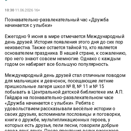
10:30
11.06.2026 16+
Познавательно-развлекательный час «Дружба
начинается с улыбки»
Ежегодно 9 июня в мире отмечается Международный
день друзей. История появления этого дня до сих пор
неизвестна. Также остается тайной то, кто является
основателем праздника. В нашей стране, к сожалению,
про него знают совсем немногие. Однако с каждым
годом он набирает все большую популярность.
Международный день друзей стал отличным поводом
для мальчишек и девчонок, посещающие летние
пришкольные лагеря школ № 8, № 11 и № 15
побывать в Центральной детской библиотеке им. А.П.
Гайдара на познавательно-развлекательном часе
«Дружба начинается с улыбки». Ребята с
удовольствием рассказывали весёлые истории о
своих друзьях, вспоминали пословицы и поговорки,
книги о дружбе, мультипликационных героев, у
которых есть друзья, пели песни, говорили добрые
слова друг другу. После прочтения вслух рассказов