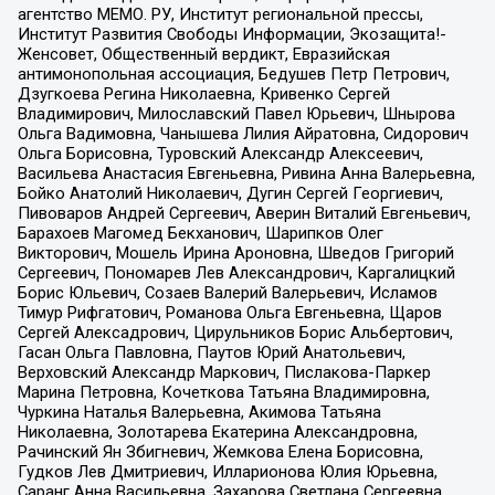
агентство МЕМО. РУ, Институт региональной прессы,
Институт Развития Свободы Информации, Экозащита!-
Женсовет, Общественный вердикт, Евразийская
антимонопольная ассоциация, Бедушев Петр Петрович,
Дзугкоева Регина Николаевна, Кривенко Сергей
Владимирович, Милославский Павел Юрьевич, Шнырова
Ольга Вадимовна, Чанышева Лилия Айратовна, Сидорович
Ольга Борисовна, Туровский Александр Алексеевич,
Васильева Анастасия Евгеньевна, Ривина Анна Валерьевна,
Бойко Анатолий Николаевич, Дугин Сергей Георгиевич,
Пивоваров Андрей Сергеевич, Аверин Виталий Евгеньевич,
Барахоев Магомед Бекханович, Шарипков Олег
Викторович, Мошель Ирина Ароновна, Шведов Григорий
Сергеевич, Пономарев Лев Александрович, Каргалицкий
Борис Юльевич, Созаев Валерий Валерьевич, Исламов
Тимур Рифгатович, Романова Ольга Евгеньевна, Щаров
Сергей Алексадрович, Цирульников Борис Альбертович,
Гасан Ольга Павловна, Паутов Юрий Анатольевич,
Верховский Александр Маркович, Пислакова-Паркер
Марина Петровна, Кочеткова Татьяна Владимировна,
Чуркина Наталья Валерьевна, Акимова Татьяна
Николаевна, Золотарева Екатерина Александровна,
Рачинский Ян Збигневич, Жемкова Елена Борисовна,
Гудков Лев Дмитриевич, Илларионова Юлия Юрьевна,
Саранг Анна Васильевна, Захарова Светлана Сергеевна,