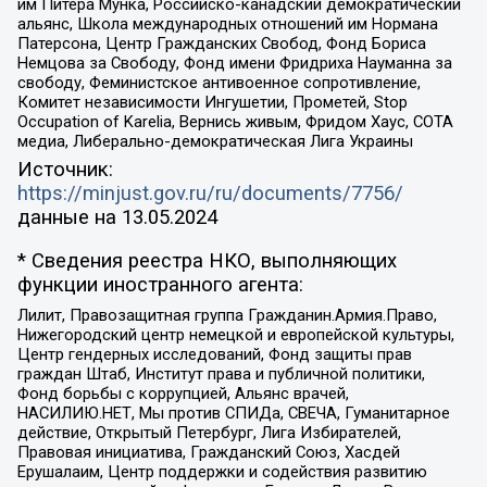
им Питера Мунка, Российско-канадский демократический
альянс, Школа международных отношений им Нормана
Патерсона, Центр Гражданских Свобод, Фонд Бориса
Немцова за Свободу, Фонд имени Фридриха Науманна за
свободу, Феминистское антивоенное сопротивление,
Комитет независимости Ингушетии, Прометей, Stop
Occupation of Karelia, Вернись живым, Фридом Хаус, СОТА
медиа, Либерально-демократическая Лига Украины
Источник:
https://minjust.gov.ru/ru/documents/7756/
данные на
13.05.2024
* Сведения реестра НКО, выполняющих
функции иностранного агента:
Лилит, Правозащитная группа Гражданин.Армия.Право,
Нижегородский центр немецкой и европейской культуры,
Центр гендерных исследований, Фонд защиты прав
граждан Штаб, Институт права и публичной политики,
Фонд борьбы с коррупцией, Альянс врачей,
НАСИЛИЮ.НЕТ, Мы против СПИДа, СВЕЧА, Гуманитарное
действие, Открытый Петербург, Лига Избирателей,
Правовая инициатива, Гражданский Союз, Хасдей
Ерушалаим, Центр поддержки и содействия развитию