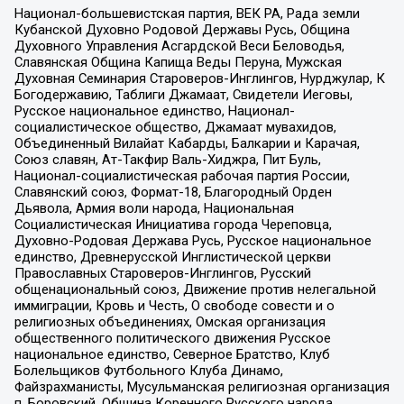
Национал-большевистская партия, ВЕК РА, Рада земли
Кубанской Духовно Родовой Державы Русь, Община
Духовного Управления Асгардской Веси Беловодья,
Славянская Община Капища Веды Перуна, Мужская
Духовная Семинария Староверов-Инглингов, Нурджулар, К
Богодержавию, Таблиги Джамаат, Свидетели Иеговы,
Русское национальное единство, Национал-
социалистическое общество, Джамаат мувахидов,
Объединенный Вилайат Кабарды, Балкарии и Карачая,
Союз славян, Ат-Такфир Валь-Хиджра, Пит Буль,
Национал-социалистическая рабочая партия России,
Славянский союз, Формат-18, Благородный Орден
Дьявола, Армия воли народа, Национальная
Социалистическая Инициатива города Череповца,
Духовно-Родовая Держава Русь, Русское национальное
единство, Древнерусской Инглистической церкви
Православных Староверов-Инглингов, Русский
общенациональный союз, Движение против нелегальной
иммиграции, Кровь и Честь, О свободе совести и о
религиозных объединениях, Омская организация
общественного политического движения Русское
национальное единство, Северное Братство, Клуб
Болельщиков Футбольного Клуба Динамо,
Файзрахманисты, Мусульманская религиозная организация
п. Боровский, Община Коренного Русского народа