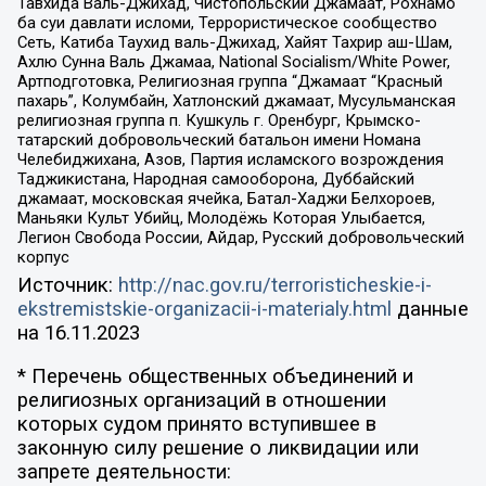
Тавхида Валь-Джихад, Чистопольский Джамаат, Рохнамо
ба суи давлати исломи, Террористическое сообщество
Сеть, Катиба Таухид валь-Джихад, Хайят Тахрир аш-Шам,
Ахлю Сунна Валь Джамаа, National Socialism/White Power,
Артподготовка, Религиозная группа “Джамаат “Красный
пахарь”, Колумбайн, Хатлонский джамаат, Мусульманская
религиозная группа п. Кушкуль г. Оренбург, Крымско-
татарский добровольческий батальон имени Номана
Челебиджихана, Азов, Партия исламского возрождения
Таджикистана, Народная самооборона, Дуббайский
джамаат, московская ячейка, Батал-Хаджи Белхороев,
Маньяки Культ Убийц, Молодёжь Которая Улыбается,
Легион Свобода России, Айдар, Русский добровольческий
корпус
Источник:
http://nac.gov.ru/terroristicheskie-i-
ekstremistskie-organizacii-i-materialy.html
данные
на
16.11.2023
* Перечень общественных объединений и
религиозных организаций в отношении
которых судом принято вступившее в
законную силу решение о ликвидации или
запрете деятельности: