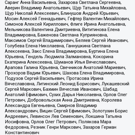
Саранг Анна Васильевна, Захарова Светлана Сергеевна,
Аверин Владимир Анатольевич, Щур Татьяна Михайловна,
Щур Николай Алексеевич, Блинушов Андрей Юрьевич,
Мосин Алексей Геннадьевич, Гефтер Валентин Михайлович,
Симонов Алексей Кириллович, Флиге Ирина Анатольевна,
Мельникова Валентина Дмитриевна, Вититинова Елена
Владимировна, Баженова Светлана Куприяновна,
Максимов Сергей Владимирович, Беляев Сергей Иванович,
Голубева Елена Николаевна, Ганнушкина Светлана
Алексеевна, Закс Елена Владимировна, Буртина Елена
Юрьевна, Гендель Людмила Залмановна, Кокорина
Екатерина Алексеевна, Шуманов Илья Вячеславович,
Арапова Галина Юрьевна, Свечников Анатолий Мариевич,
Прохоров Вадим Юрьевич, Шахова Елена Владимировна,
Подузов Сергей Васильевич, Протасова Ирина
Вячеславовна, Литинский Леонид Борисович, Лукашевский
Сергей Маркович, Бахмин Вячеслав Иванович, Шабад
Анатолий Ефимович, Сухих Дарья Николаевна, Орлов Олег
Петрович, Добровольская Анна Дмитриевна, Королева
Александра Евгеньевна, Смирнов Владимир
Александрович, Вицин Сергей Ефимович, Золотухин Борис
Андреевич, Левинсон Лев Семенович, Локшина Татьяна
Иосифовна, Орлов Олег Петрович, Полякова Мара
Федоровна, Резник Генри Маркович, Захаров Герман
Константинович