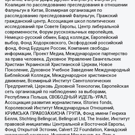
Коалиция по расследованию преследования в отношении
Фалуньгун в Китае, Всемирная организация по
расследованию преследований Фалуньгун, Пражский
гражданский центр, Ассоциация школ политических
исследований при Совете Европы, Центр либеральной
современности, Форум русскоязычных европейцев,
Немецко-русский обмен, Бард колледж, Европейский
выбор, Фонд Ходорковского, Оксфордский российский
фонд, Фонд Будущее России, Компания свободы
информации, Проект Медиа, Международное партнерство
за права человека, Духовное Управление Евангельских
Христиан Украинской Христианской Церкви, Новое
Поколение, Духовное Учебное Заведение Международный
Библейский Колледж, Международное христианское
движение, Всемирный Институт Саентологических
Предприятий, Церковь Духовной Технологии, Европейская
сеть организаций по наблюдению за выборами,
Республика Польша, СВОБОДНЫЙ ИДЕЛЬ-УРАЛ,
Ассоциация развития журналистики, IStories fonds,
Королевский Институт Международных Отношений,
КРИМСЬКА ПРАВОЗАХИСНА ГРУПА, Фонд имени Генриха
Бёлля, Stichting Bellingcat, Bellingcat Ltd, The Insider, Институт
правовой инициативы Центральной и Восточной Европы,
Фонд Открытой Эстонии, Calvert 22 Foundation, Канадский