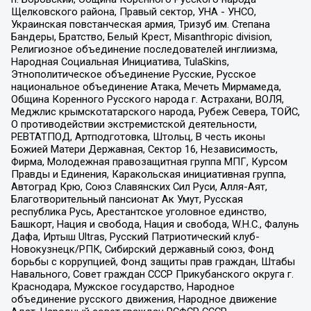
Щелковского района, Правый сектор, УНА - УНСО,
Украинская повстанческая армия, Тризуб им. Степана
Бандеры, Братство, Белый Крест, Misanthropic division,
Религиозное объединение последователей инглиизма,
Народная Социальная Инициатива, TulaSkins,
Этнополитическое объединение Русские, Русское
национальное объединение Атака, Мечеть Мирмамеда,
Община Коренного Русского народа г. Астрахани, ВОЛЯ,
Меджлис крымскотатарского народа, Рубеж Севера, ТОЙС,
О противодействии экстремистской деятельности,
РЕВТАТПОД, Артподготовка, Штольц, В честь иконы
Божией Матери Державная, Сектор 16, Независимость,
Фирма, Молодежная правозащитная группа МПГ, Курсом
Правды и Единения, Каракольская инициативная группа,
Автоград Крю, Союз Славянских Сил Руси, Алля-Аят,
Благотворительный пансионат Ак Умут, Русская
республика Русь, Арестантское уголовное единство,
Башкорт, Нация и свобода, Нация и свобода, W.H.С., Фалунь
Дафа, Иртыш Ultras, Русский Патриотический клуб-
Новокузнецк/РПК, Сибирский державный союз, Фонд
борьбы с коррупцией, Фонд защиты прав граждан, Штабы
Навального, Совет граждан СССР Прикубанского округа г.
Краснодара, Мужское государство, Народное
объединение русского движения, Народное движение