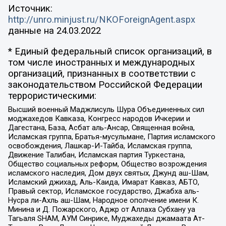
Источник:
http://unro.minjust.ru/NKOForeignAgent.aspx
данные на
24.03.2022
* Единый федеральный список организаций, в
том числе иностранных и международных
организаций, признанных в соответствии с
законодательством Российской Федерации
террористическими:
Высший военный Маджлисуль Шура Объединенных сил
моджахедов Кавказа, Конгресс народов Ичкерии и
Дагестана, База, Асбат аль-Ансар, Священная война,
Исламская группа, Братья-мусульмане, Партия исламского
освобождения, Лашкар-И-Тайба, Исламская группа,
Движение Талибан, Исламская партия Туркестана,
Общество социальных реформ, Общество возрождения
исламского наследия, Дом двух святых, Джунд аш-Шам,
Исламский джихад, Аль-Каида, Имарат Кавказ, АБТО,
Правый сектор, Исламское государство, Джабха аль-
Нусра ли-Ахль аш-Шам, Народное ополчение имени К.
Минина и Д. Пожарского, Аджр от Аллаха Субхану уа
Тагьаля SHAM, АУМ Синрике, Муджахеды джамаата Ат-