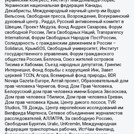
украинский конгресс, Институт Макдональда-Лорье,
Украинская национальная федерация Канады,
Декабристы, Международный научный центр им Вудро
Вильсона, Свободная пресса, Возрождение, Всеукраинский
духовный центр , Риддл, Русский антивоенный комитет в
Швеции, Проект Медуза, Фонд Андрея Сахарова, Форум
свободной России, Лига Свободных Наций, Transparеncy
International, Форум Свободных Народов ПостРоссии,
Солидарность с гражданским движением в России –
Solidarus, КрымSOS, Свободный университет, Институт
государственного управления, Форум гражданского
общества Россия, Беллона, Союз жителей островов
Тисима и Хабомаи, Съезд народных депутатов, Гринпис
Интернешнл, Фонд борьбы с коррупцией Инк, Завет
церквей TCCN, Агора, Всемирный фонд природы, BDR
Novaja Gazeta-Europe, Алтай проект, Образовательный дом
прав человека Чернигов, Фонд Дом Прав Человека,
Белорусский дом прав человека имени Бориса Звозскова,
Дом прав человека Тбилиси, Дом прав человека Ереван,
Дом прав человека Крым, Центр дикого лосося, TVR
Studios, ТВ Дождь, Центр европейских исследований им
Вилфрида Мартенса, Сетевое объединение журналистов
расследователей, АЛЛАТРА, За свободную Россию,
Свободная Бурятия, Uralic, UnKremlin, Международная
федерация транспортных рабочих, ИстЧам Финланд,