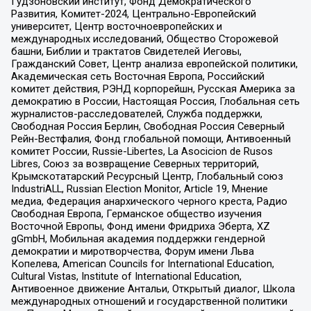
Гудзоновский институт, Фонд Демократического
Развития, Комитет-2024, Центрально-Европейский
университет, Центр восточноевропейских и
международных исследований, Общество Сторожевой
башни, Библии и трактатов Свидетелей Иеговы,
Гражданский Совет, Центр анализа европейской политики,
Академическая сеть Восточная Европа, Российский
комитет действия, РЭНД корпорейшн, Русская Америка за
демократию в России, Настоящая Россия, Глобальная сеть
журналистов-расследователей, Служба поддержки,
Свободная Россия Берлин, Свободная Россия Северный
Рейн-Вестфалия, Фонд глобальной помощи, Антивоенный
комитет России, Russie-Libertes, La Asocicion de Rusos
Libres, Союз за возвращение Северных территорий,
Крымскотатарский Ресурсный Центр, Глобальный союз
IndustriALL, Russian Election Monitor, Article 19, Мнение
медиа, Федерация анархического черного креста, Радио
Свободная Европа, Германское общество изучения
Восточной Европы, Фонд имени Фридриха Эберта, XZ
gGmbH, Мобильная академия поддержки гендерной
демократии и миротворчества, Форум имени Льва
Копелева, American Councils for International Education,
Cultural Vistas, Institute of International Education,
Антивоенное движение Антальи, Открытый диалог, Школа
международных отношений и государственной политики