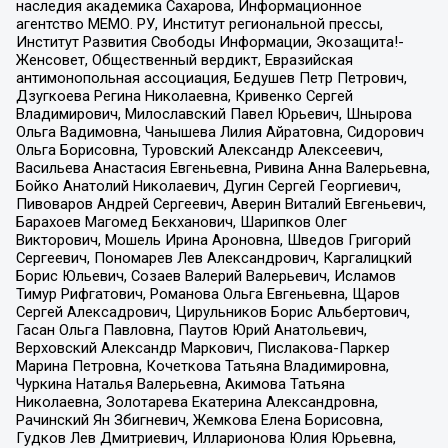
наследия академика Сахарова, Информационное
агентство МЕМО. РУ, Институт региональной прессы,
Институт Развития Свободы Информации, Экозащита!-
Женсовет, Общественный вердикт, Евразийская
антимонопольная ассоциация, Бедушев Петр Петрович,
Дзугкоева Регина Николаевна, Кривенко Сергей
Владимирович, Милославский Павел Юрьевич, Шнырова
Ольга Вадимовна, Чанышева Лилия Айратовна, Сидорович
Ольга Борисовна, Туровский Александр Алексеевич,
Васильева Анастасия Евгеньевна, Ривина Анна Валерьевна,
Бойко Анатолий Николаевич, Дугин Сергей Георгиевич,
Пивоваров Андрей Сергеевич, Аверин Виталий Евгеньевич,
Барахоев Магомед Бекханович, Шарипков Олег
Викторович, Мошель Ирина Ароновна, Шведов Григорий
Сергеевич, Пономарев Лев Александрович, Каргалицкий
Борис Юльевич, Созаев Валерий Валерьевич, Исламов
Тимур Рифгатович, Романова Ольга Евгеньевна, Щаров
Сергей Алексадрович, Цирульников Борис Альбертович,
Гасан Ольга Павловна, Паутов Юрий Анатольевич,
Верховский Александр Маркович, Пислакова-Паркер
Марина Петровна, Кочеткова Татьяна Владимировна,
Чуркина Наталья Валерьевна, Акимова Татьяна
Николаевна, Золотарева Екатерина Александровна,
Рачинский Ян Збигневич, Жемкова Елена Борисовна,
Гудков Лев Дмитриевич, Илларионова Юлия Юрьевна,