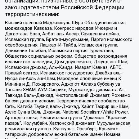
организаций, признанных в соответствии с
законодательством Российской Федерации
террористическими:
Высший военный Маджлисуль Шура Объединенных сил
моджахедов Кавказа, Конгресс народов Ичкерии и
Дагестана, База, Асбат аль-Ансар, Священная война,
Исламская группа, Братья-мусульмане, Партия исламского
освобождения, Лашкар-И-Тайба, Исламская группа,
Движение Талибан, Исламская партия Туркестана,
Общество социальных реформ, Общество возрождения
исламского наследия, Дом двух святых, Джунд аш-Шам,
Исламский джихад, Аль-Каида, Имарат Кавказ, АБТО,
Правый сектор, Исламское государство, Джабха аль-
Нусра ли-Ахль аш-Шам, Народное ополчение имени К.
Минина и Д. Пожарского, Аджр от Аллаха Субхану уа
Тагьаля SHAM, АУМ Синрике, Муджахеды джамаата Ат-
Тавхида Валь-Джихад, Чистопольский Джамаат, Рохнамо
ба суи давлати исломи, Террористическое сообщество
Сеть, Катиба Таухид валь-Джихад, Хайят Тахрир аш-Шам,
Ахлю Сунна Валь Джамаа, National Socialism/White Power,
Артподготовка, Религиозная группа “Джамаат “Красный
пахарь”, Колумбайн, Хатлонский джамаат, Мусульманская
религиозная группа п. Кушкуль г. Оренбург, Крымско-
татарский добровольческий батальон имени Номана