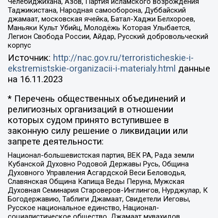
Челебиджихана, Азов, Партия исламского возрождения
Таджикистана, Народная самооборона, Дуббайский
джамаат, московская ячейка, Батал-Хаджи Белхороев,
Маньяки Культ Убийц, Молодёжь Которая Улыбается,
Легион Свобода России, Айдар, Русский добровольческий
корпус
Источник:
http://nac.gov.ru/terroristicheskie-i-
ekstremistskie-organizacii-i-materialy.html
данные
на
16.11.2023
* Перечень общественных объединений и
религиозных организаций в отношении
которых судом принято вступившее в
законную силу решение о ликвидации или
запрете деятельности:
Национал-большевистская партия, ВЕК РА, Рада земли
Кубанской Духовно Родовой Державы Русь, Община
Духовного Управления Асгардской Веси Беловодья,
Славянская Община Капища Веды Перуна, Мужская
Духовная Семинария Староверов-Инглингов, Нурджулар, К
Богодержавию, Таблиги Джамаат, Свидетели Иеговы,
Русское национальное единство, Национал-
социалистическое общество, Джамаат мувахидов,