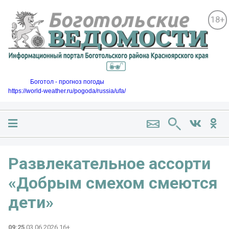
18+
Боготол - прогноз погоды
https://world-weather.ru/pogoda/russia/ufa/
Развлекательное ассорти
«Добрым смехом смеются
дети»
09:25
03.06.2026 16+