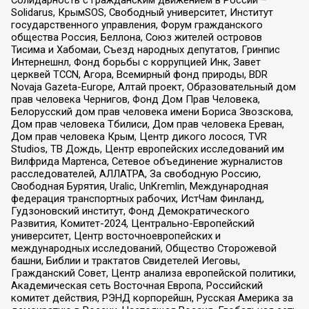
Солидарность с гражданским движением в России –
Solidarus, КрымSOS, Свободный университет, Институт
государственного управления, Форум гражданского
общества Россия, Беллона, Союз жителей островов
Тисима и Хабомаи, Съезд народных депутатов, Гринпис
Интернешнл, Фонд борьбы с коррупцией Инк, Завет
церквей TCCN, Агора, Всемирный фонд природы, BDR
Novaja Gazeta-Europe, Алтай проект, Образовательный дом
прав человека Чернигов, Фонд Дом Прав Человека,
Белорусский дом прав человека имени Бориса Звозскова,
Дом прав человека Тбилиси, Дом прав человека Ереван,
Дом прав человека Крым, Центр дикого лосося, TVR
Studios, ТВ Дождь, Центр европейских исследований им
Вилфрида Мартенса, Сетевое объединение журналистов
расследователей, АЛЛАТРА, За свободную Россию,
Свободная Бурятия, Uralic, UnKremlin, Международная
федерация транспортных рабочих, ИстЧам Финланд,
Гудзоновский институт, Фонд Демократического
Развития, Комитет-2024, Центрально-Европейский
университет, Центр восточноевропейских и
международных исследований, Общество Сторожевой
башни, Библии и трактатов Свидетелей Иеговы,
Гражданский Совет, Центр анализа европейской политики,
Академическая сеть Восточная Европа, Российский
комитет действия, РЭНД корпорейшн, Русская Америка за