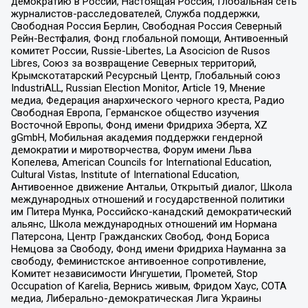
демократию в России, Настоящая Россия, Глобальная сеть
журналистов-расследователей, Служба поддержки,
Свободная Россия Берлин, Свободная Россия Северный
Рейн-Вестфалия, Фонд глобальной помощи, Антивоенный
комитет России, Russie-Libertes, La Asocicion de Rusos
Libres, Союз за возвращение Северных территорий,
Крымскотатарский Ресурсный Центр, Глобальный союз
IndustriALL, Russian Election Monitor, Article 19, Мнение
медиа, Федерация анархического черного креста, Радио
Свободная Европа, Германское общество изучения
Восточной Европы, Фонд имени Фридриха Эберта, XZ
gGmbH, Мобильная академия поддержки гендерной
демократии и миротворчества, Форум имени Льва
Копелева, American Councils for International Education,
Cultural Vistas, Institute of International Education,
Антивоенное движение Антальи, Открытый диалог, Школа
международных отношений и государственной политики
им Питера Мунка, Российско-канадский демократический
альянс, Школа международных отношений им Нормана
Патерсона, Центр Гражданских Свобод, Фонд Бориса
Немцова за Свободу, Фонд имени Фридриха Науманна за
свободу, Феминистское антивоенное сопротивление,
Комитет независимости Ингушетии, Прометей, Stop
Occupation of Karelia, Вернись живым, Фридом Хаус, СОТА
медиа, Либерально-демократическая Лига Украины