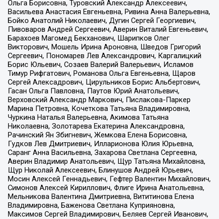
Ольга Борисовна, Туровский Александр Алексеевич,
Васильева Анастасия Евгеньевна, Ривина Анна Валерьевна,
Бойко Анатолий Николаевич, Дугин Сергей Георгиевич,
Пивоваров Андрей Сергеевич, Аверин Виталий Евгеньевич,
Барахоев Магомед Бекханович, Шарипков Олег
Викторович, Мошель Ирина Ароновна, Шведов Григорий
Сергеевич, Пономарев Лев Александрович, Каргалицкий
Борис Юльевич, Созаев Валерий Валерьевич, Исламов
Тимур Рифгатович, Романова Ольга Евгеньевна, Щаров
Сергей Алексадрович, Цирульников Борис Альбертович,
Гасан Ольга Павловна, Паутов Юрий Анатольевич,
Верховский Александр Маркович, Пислакова-Паркер
Марина Петровна, Кочеткова Татьяна Владимировна,
Чуркина Наталья Валерьевна, Акимова Татьяна
Николаевна, Золотарева Екатерина Александровна,
Рачинский Ян Збигневич, Жемкова Елена Борисовна,
Гудков Лев Дмитриевич, Илларионова Юлия Юрьевна,
Саранг Анна Васильевна, Захарова Светлана Сергеевна,
Аверин Владимир Анатольевич, Щур Татьяна Михайловна,
Щур Николай Алексеевич, Блинушов Андрей Юрьевич,
Мосин Алексей Геннадьевич, Гефтер Валентин Михайлович,
Симонов Алексей Кириллович, Флиге Ирина Анатольевна,
Мельникова Валентина Дмитриевна, Вититинова Елена
Владимировна, Баженова Светлана Куприяновна,
Максимов Сергей Владимирович, Беляев Сергей Иванович,