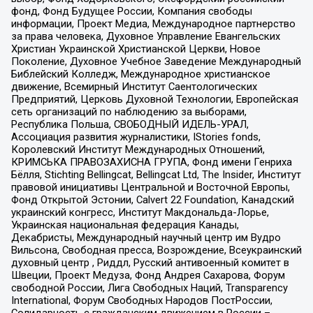
фонд, Фонд Будущее России, Компания свободы
информации, Проект Медиа, Международное партнерство
за права человека, Духовное Управление Евангельских
Христиан Украинской Христианской Церкви, Новое
Поколение, Духовное Учебное Заведение Международный
Библейский Колледж, Международное христианское
движение, Всемирный Институт Саентологических
Предприятий, Церковь Духовной Технологии, Европейская
сеть организаций по наблюдению за выборами,
Республика Польша, СВОБОДНЫЙ ИДЕЛЬ-УРАЛ,
Ассоциация развития журналистики, IStories fonds,
Королевский Институт Международных Отношений,
КРИМСЬКА ПРАВОЗАХИСНА ГРУПА, Фонд имени Генриха
Бёлля, Stichting Bellingcat, Bellingcat Ltd, The Insider, Институт
правовой инициативы Центральной и Восточной Европы,
Фонд Открытой Эстонии, Calvert 22 Foundation, Канадский
украинский конгресс, Институт Макдональда-Лорье,
Украинская национальная федерация Канады,
Декабристы, Международный научный центр им Вудро
Вильсона, Свободная пресса, Возрождение, Всеукраинский
духовный центр , Риддл, Русский антивоенный комитет в
Швеции, Проект Медуза, Фонд Андрея Сахарова, Форум
свободной России, Лига Свободных Наций, Transparеncy
International, Форум Свободных Народов ПостРоссии,