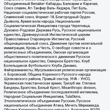
Объединенный Вилайат Кабарды, Балкарии и Карачая,
Союз славян, Ат-Такфир Валь-Хиджра, Пит Буль,
Национал-социалистическая рабочая партия России,
Славянский союз, Формат-18, Благородный Орден
Дьявола, Армия воли народа, Национальная
Социалистическая Инициатива города Череповца,
Духовно-Родовая Держава Русь, Русское национальное
единство, Древнерусской Инглистической церкви
Православных Староверов-Инглингов, Русский
общенациональный союз, Движение против нелегальной
иммиграции, Кровь и Честь, О свободе совести и о
религиозных объединениях, Омская организация
общественного политического движения Русское
национальное единство, Северное Братство, Клуб
Болельщиков Футбольного Клуба Динамо,
Файзрахманисты, Мусульманская религиозная организация
п. Боровский, Община Коренного Русского народа
Щелковского района, Правый сектор, УНА - УНСО,
Украинская повстанческая армия, Тризуб им. Степана
Бандеры, Братство, Белый Крест, Misanthropic division,
Религиозное объединение последователей инглиизма,
Народная Социальная Инициатива, TulaSkins,
Этнополитическое объединение Русские, Русское
национальное объединение Атака, Мечеть Мирмамеда,
Община Коренного Русского народа г. Астрахани, ВОЛЯ,