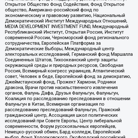
Открытое Общество Фонд Содействия, Фонд Открытое
общество, Американо-российский фонд по
экономическому и правовому развитию, Национальный
Демократический Институт Международных Отношений,
MEDIA DEVELOPMENT INVESTMENT FUND, Международный
Республиканский Институт, Открытая Россия, Институт
современной России, Черноморский фонд регионального
сотрудничества, Европейская Платформа за
Демократические Выборы, Международный центр
электоральных исследований, Германский фонд Маршалла
Соединенных Штатов, Тихоокеанский центр защиты
окружающей среды и природных ресурсов, Свободная
Россия, Всемирный конгресс украинцев, Атлантический
совет, Человек в беде, Европейский фонд за демократию,
Джеймстаунский фонд, Прожект Хармони, Родники
дракона, Врачи против насильственного извлечения
органов, Фалунь Дафа, Друзья Фалуньгун, Фалуньгун,
Коалиция по расследованию преследования в отношении
Фалуньгун в Китае, Всемирная организация по
расследованию преследований Фалуньгун, Пражский
гражданский центр, Ассоциация школ политических
исследований при Совете Европы, Центр либеральной
современности, Форум русскоязычных европейцев,
Немецко-русский обмен, Бард колледж, Европейский
выбор, Фонд Ходорковского, Оксфордский российский