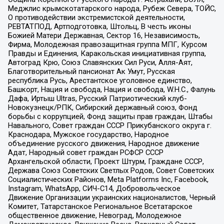
Меджлис крымскотатарского народа, Рубеж Севера, ТОЙС,
О противодействии экстремистской деятельности,
РЕВТАТПОД, Артподготовка, Штольц, В честь иконы
Божией Матери Державная, Сектор 16, Независимость,
Фирма, Молодежная правозащитная группа МПГ, Курсом
Правды и Единения, Каракольская инициативная группа,
Автоград Крю, Союз Славянских Сил Руси, Алля-Аят,
Благотворительный пансионат Ак Умут, Русская
республика Русь, Арестантское уголовное единство,
Башкорт, Нация и свобода, Нация и свобода, W.H.С., Фалунь
Дафа, Иртыш Ultras, Русский Патриотический клуб-
Новокузнецк/РПК, Сибирский державный союз, Фонд
борьбы с коррупцией, Фонд защиты прав граждан, Штабы
Навального, Совет граждан СССР Прикубанского округа г.
Краснодара, Мужское государство, Народное
объединение русского движения, Народное движение
Адат, Народный совет граждан РСФСР СССР
Архангельской области, Проект Штурм, Граждане СССР,
Держава Союз Советских Светлых Родов, Совет Советских
Социалистических Районов, Meta Platforms Inc, Facebook,
Instagram, WhatsApp, СИЧ-С14, Добровольческое
Движение Организации украинских националистов, Черный
Комитет, Татарстанское Региональное Всетатарское
общественное движение, Невоград, Молодежное