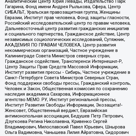
Аналитический Центр Юрия Левады, Издательство Парк
Гагарина, Фонд имени Андрея Рылькова, Сфера, Центр
СИБАЛЬТ, Уральская правозащитная группа, Женщины
Евразии, Институт прав человека, Фонд защиты гласности,
Российский исследовательский центр по правам человека,
Дальневосточный центр развития гражданских инициатив
и социального партнерства, Гражданское действие, Центр
независимых социологических исследований, Сутяжник,
АКАДЕМИЯ ПО ПРАВАМ ЧЕЛОВЕКА, Центр развития
некоммерческих организаций, Частное учреждение в
Калининграде Совета Министров северных стран,
Гражданское содействие, Трансперенси Интернешнл-Р,
Центр Защиты Прав Средств Массовой Информации,
Институт развития прессы - Сибирь, Частное учреждение в
Санкт-Петербурге Совета Министров Северных Стран,
Фонд поддержки свободы прессы, Гражданский контроль,
Человек и Закон, Общественная комиссия по сохранению
наследия академика Сахарова, Информационное
агентство МЕМО. РУ, Институт региональной прессы,
Институт Развития Свободы Информации, Экозащита!-
Женсовет, Общественный вердикт, Евразийская
антимонопольная ассоциация, Бедушев Петр Петрович,
Дзугкоева Регина Николаевна, Кривенко Сергей
Владимирович, Милославский Павел Юрьевич, Шнырова
Ольга Вадимовна, Чанышева Лилия Айратовна, Сидорович