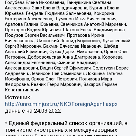
Голубева Елена Николаевна, Ганнушкина Светлана
Алексеевна, Закс Елена Владимировна, Буртина Елена
Юрьевна, Гендель Людмила Залмановна, Кокорина
Екатерина Алексеевна, Шуманов Илья Вячеславович,
Арапова Галина Юрьевна, Свечников Анатолий Мариевич,
Прохоров Вадим Юрьевич, Шахова Елена Владимировна,
Подузов Сергей Васильевич, Протасова Ирина
Вячеславовна, Литинский Леонид Борисович, Лукашевский
Сергей Маркович, Бахмин Вячеслав Иванович, Шабад
Анатолий Ефимович, Сухих Дарья Николаевна, Орлов Олег
Петрович, Добровольская Анна Дмитриевна, Королева
Александра Евгеньевна, Смирнов Владимир
Александрович, Вицин Сергей Ефимович, Золотухин Борис
Андреевич, Левинсон Лев Семенович, Локшина Татьяна
Иосифовна, Орлов Олег Петрович, Полякова Мара
Федоровна, Резник Генри Маркович, Захаров Герман
Константинович
Источник:
http://unro.minjust.ru/NKOForeignAgent.aspx
данные на
24.03.2022
* Единый федеральный список организаций, в
том числе иностранных и международных