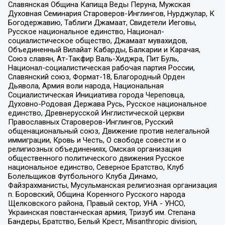
Славянская Община Капища Веды Перуна, Мужская
Духовная Семинария Староверов-Инглингов, Нурджулар, К
Богодержавию, Таблиги Джамаат, Свидетели Иеговы,
Русское национальное единство, Национал-
социалистическое общество, Джамаат мувахидов,
Объединенный Вилайат Кабарды, Балкарии и Карачая,
Союз славян, Ат-Такфир Валь-Хиджра, Пит Буль,
Национал-социалистическая рабочая партия России,
Славянский союз, Формат-18, Благородный Орден
Дьявола, Армия воли народа, Национальная
Социалистическая Инициатива города Череповца,
Духовно-Родовая Держава Русь, Русское национальное
единство, Древнерусской Инглистической церкви
Православных Староверов-Инглингов, Русский
общенациональный союз, Движение против нелегальной
иммиграции, Кровь и Честь, О свободе совести и о
религиозных объединениях, Омская организация
общественного политического движения Русское
национальное единство, Северное Братство, Клуб
Болельщиков Футбольного Клуба Динамо,
Файзрахманисты, Мусульманская религиозная организация
п. Боровский, Община Коренного Русского народа
Щелковского района, Правый сектор, УНА - УНСО,
Украинская повстанческая армия, Тризуб им. Степана
Бандеры, Братство, Белый Крест, Misanthropic division,