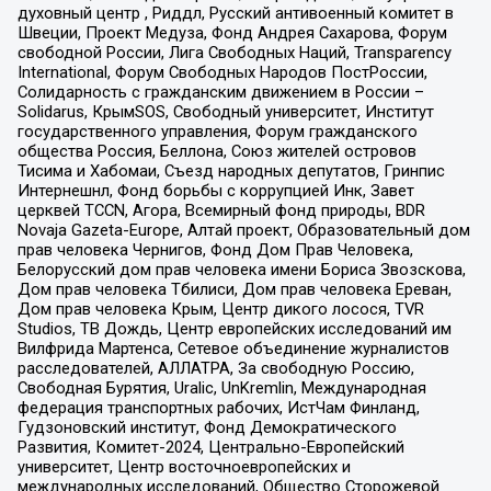
духовный центр , Риддл, Русский антивоенный комитет в
Швеции, Проект Медуза, Фонд Андрея Сахарова, Форум
свободной России, Лига Свободных Наций, Transparеncy
International, Форум Свободных Народов ПостРоссии,
Солидарность с гражданским движением в России –
Solidarus, КрымSOS, Свободный университет, Институт
государственного управления, Форум гражданского
общества Россия, Беллона, Союз жителей островов
Тисима и Хабомаи, Съезд народных депутатов, Гринпис
Интернешнл, Фонд борьбы с коррупцией Инк, Завет
церквей TCCN, Агора, Всемирный фонд природы, BDR
Novaja Gazeta-Europe, Алтай проект, Образовательный дом
прав человека Чернигов, Фонд Дом Прав Человека,
Белорусский дом прав человека имени Бориса Звозскова,
Дом прав человека Тбилиси, Дом прав человека Ереван,
Дом прав человека Крым, Центр дикого лосося, TVR
Studios, ТВ Дождь, Центр европейских исследований им
Вилфрида Мартенса, Сетевое объединение журналистов
расследователей, АЛЛАТРА, За свободную Россию,
Свободная Бурятия, Uralic, UnKremlin, Международная
федерация транспортных рабочих, ИстЧам Финланд,
Гудзоновский институт, Фонд Демократического
Развития, Комитет-2024, Центрально-Европейский
университет, Центр восточноевропейских и
международных исследований, Общество Сторожевой