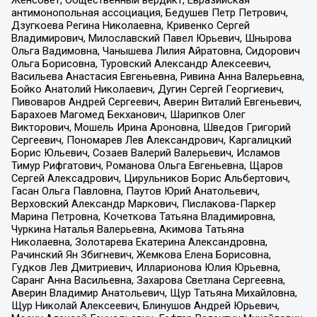
антимонопольная ассоциация, Бедушев Петр Петрович,
Дзугкоева Регина Николаевна, Кривенко Сергей
Владимирович, Милославский Павел Юрьевич, Шнырова
Ольга Вадимовна, Чанышева Лилия Айратовна, Сидорович
Ольга Борисовна, Туровский Александр Алексеевич,
Васильева Анастасия Евгеньевна, Ривина Анна Валерьевна,
Бойко Анатолий Николаевич, Дугин Сергей Георгиевич,
Пивоваров Андрей Сергеевич, Аверин Виталий Евгеньевич,
Барахоев Магомед Бекханович, Шарипков Олег
Викторович, Мошель Ирина Ароновна, Шведов Григорий
Сергеевич, Пономарев Лев Александрович, Каргалицкий
Борис Юльевич, Созаев Валерий Валерьевич, Исламов
Тимур Рифгатович, Романова Ольга Евгеньевна, Щаров
Сергей Алексадрович, Цирульников Борис Альбертович,
Гасан Ольга Павловна, Паутов Юрий Анатольевич,
Верховский Александр Маркович, Пислакова-Паркер
Марина Петровна, Кочеткова Татьяна Владимировна,
Чуркина Наталья Валерьевна, Акимова Татьяна
Николаевна, Золотарева Екатерина Александровна,
Рачинский Ян Збигневич, Жемкова Елена Борисовна,
Гудков Лев Дмитриевич, Илларионова Юлия Юрьевна,
Саранг Анна Васильевна, Захарова Светлана Сергеевна,
Аверин Владимир Анатольевич, Щур Татьяна Михайловна,
Щур Николай Алексеевич, Блинушов Андрей Юрьевич,