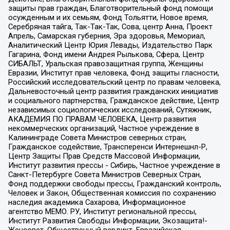
защиты прав граждан, Благотворительный фонд помощи
осужденным и их семьям, Фонд Тольятти, Новое время,
Серебряная тайга, Так-Так-Так, Сова, центр Анна, Проект
Апрель, Самарская губерния, Эра здоровья, Мемориал,
Аналитический Центр Юрия Левады, Издательство Парк
Гагарина, Фонд имени Андрея Рылькова, Сфера, Центр
СИБАЛЬТ, Уральская правозащитная группа, Женщины
Евразии, Институт прав человека, Фонд защиты гласности,
Российский исследовательский центр по правам человека,
Дальневосточный центр развития гражданских инициатив
и социального партнерства, Гражданское действие, Центр
независимых социологических исследований, Сутяжник,
АКАДЕМИЯ ПО ПРАВАМ ЧЕЛОВЕКА, Центр развития
некоммерческих организаций, Частное учреждение в
Калининграде Совета Министров северных стран,
Гражданское содействие, Трансперенси Интернешнл-Р,
Центр Защиты Прав Средств Массовой Информации,
Институт развития прессы - Сибирь, Частное учреждение в
Санкт-Петербурге Совета Министров Северных Стран,
Фонд поддержки свободы прессы, Гражданский контроль,
Человек и Закон, Общественная комиссия по сохранению
наследия академика Сахарова, Информационное
агентство МЕМО. РУ, Институт региональной прессы,
Институт Развития Свободы Информации, Экозащита!-
Женсовет, Общественный вердикт, Евразийская