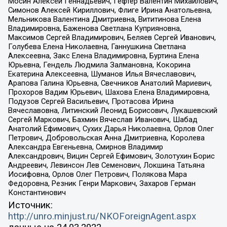
Мосин Алексей Геннадьевич, Гефтер Валентин Михайлович,
Симонов Алексей Кириллович, Флиге Ирина Анатольевна,
Мельникова Валентина Дмитриевна, Вититинова Елена
Владимировна, Баженова Светлана Куприяновна,
Максимов Сергей Владимирович, Беляев Сергей Иванович,
Голубева Елена Николаевна, Ганнушкина Светлана
Алексеевна, Закс Елена Владимировна, Буртина Елена
Юрьевна, Гендель Людмила Залмановна, Кокорина
Екатерина Алексеевна, Шуманов Илья Вячеславович,
Арапова Галина Юрьевна, Свечников Анатолий Мариевич,
Прохоров Вадим Юрьевич, Шахова Елена Владимировна,
Подузов Сергей Васильевич, Протасова Ирина
Вячеславовна, Литинский Леонид Борисович, Лукашевский
Сергей Маркович, Бахмин Вячеслав Иванович, Шабад
Анатолий Ефимович, Сухих Дарья Николаевна, Орлов Олег
Петрович, Добровольская Анна Дмитриевна, Королева
Александра Евгеньевна, Смирнов Владимир
Александрович, Вицин Сергей Ефимович, Золотухин Борис
Андреевич, Левинсон Лев Семенович, Локшина Татьяна
Иосифовна, Орлов Олег Петрович, Полякова Мара
Федоровна, Резник Генри Маркович, Захаров Герман
Константинович
Источник:
http://unro.minjust.ru/NKOForeignAgent.aspx