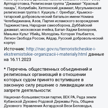
Артподготовка, Религиозная группа “Джамаат “Красный
пахарь”, Колумбайн, Хатлонский джамаат, Мусульманская
религиозная группа п. Кушкуль г. Оренбург, Крымско-
татарский добровольческий батальон имени Номана
Челебиджихана, Азов, Партия исламского возрождения
Таджикистана, Народная самооборона, Дуббайский
джамаат, московская ячейка, Батал-Хаджи Белхороев,
Маньяки Культ Убийц, Молодёжь Которая Улыбается,
Легион Свобода России, Айдар, Русский добровольческий
корпус
Источник:
http://nac.gov.ru/terroristicheskie-i-
ekstremistskie-organizacii-i-materialy.html
данные
на
16.11.2023
* Перечень общественных объединений и
религиозных организаций в отношении
которых судом принято вступившее в
законную силу решение о ликвидации или
запрете деятельности:
Национал-большевистская партия, ВЕК РА, Рада земли
Кубанской Духовно Родовой Державы Русь, Община
Духовного Управления Асгардской Веси Беловодья,