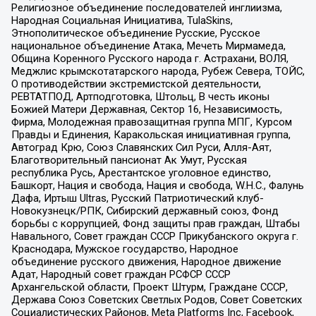
Религиозное объединение последователей инглиизма,
Народная Социальная Инициатива, TulaSkins,
Этнополитическое объединение Русские, Русское
национальное объединение Атака, Мечеть Мирмамеда,
Община Коренного Русского народа г. Астрахани, ВОЛЯ,
Меджлис крымскотатарского народа, Рубеж Севера, ТОЙС,
О противодействии экстремистской деятельности,
РЕВТАТПОД, Артподготовка, Штольц, В честь иконы
Божией Матери Державная, Сектор 16, Независимость,
Фирма, Молодежная правозащитная группа МПГ, Курсом
Правды и Единения, Каракольская инициативная группа,
Автоград Крю, Союз Славянских Сил Руси, Алля-Аят,
Благотворительный пансионат Ак Умут, Русская
республика Русь, Арестантское уголовное единство,
Башкорт, Нация и свобода, Нация и свобода, W.H.С., Фалунь
Дафа, Иртыш Ultras, Русский Патриотический клуб-
Новокузнецк/РПК, Сибирский державный союз, Фонд
борьбы с коррупцией, Фонд защиты прав граждан, Штабы
Навального, Совет граждан СССР Прикубанского округа г.
Краснодара, Мужское государство, Народное
объединение русского движения, Народное движение
Адат, Народный совет граждан РСФСР СССР
Архангельской области, Проект Штурм, Граждане СССР,
Держава Союз Советских Светлых Родов, Совет Советских
Социалистических Районов, Meta Platforms Inc, Facebook,