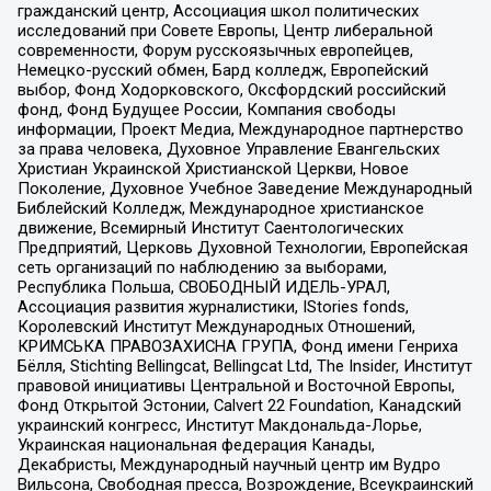
гражданский центр, Ассоциация школ политических
исследований при Совете Европы, Центр либеральной
современности, Форум русскоязычных европейцев,
Немецко-русский обмен, Бард колледж, Европейский
выбор, Фонд Ходорковского, Оксфордский российский
фонд, Фонд Будущее России, Компания свободы
информации, Проект Медиа, Международное партнерство
за права человека, Духовное Управление Евангельских
Христиан Украинской Христианской Церкви, Новое
Поколение, Духовное Учебное Заведение Международный
Библейский Колледж, Международное христианское
движение, Всемирный Институт Саентологических
Предприятий, Церковь Духовной Технологии, Европейская
сеть организаций по наблюдению за выборами,
Республика Польша, СВОБОДНЫЙ ИДЕЛЬ-УРАЛ,
Ассоциация развития журналистики, IStories fonds,
Королевский Институт Международных Отношений,
КРИМСЬКА ПРАВОЗАХИСНА ГРУПА, Фонд имени Генриха
Бёлля, Stichting Bellingcat, Bellingcat Ltd, The Insider, Институт
правовой инициативы Центральной и Восточной Европы,
Фонд Открытой Эстонии, Calvert 22 Foundation, Канадский
украинский конгресс, Институт Макдональда-Лорье,
Украинская национальная федерация Канады,
Декабристы, Международный научный центр им Вудро
Вильсона, Свободная пресса, Возрождение, Всеукраинский