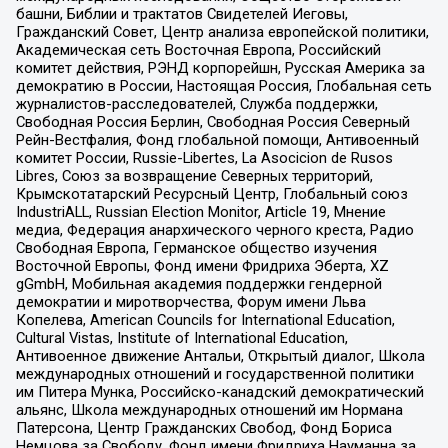
башни, Библии и трактатов Свидетелей Иеговы,
Гражданский Совет, Центр анализа европейской политики,
Академическая сеть Восточная Европа, Российский
комитет действия, РЭНД корпорейшн, Русская Америка за
демократию в России, Настоящая Россия, Глобальная сеть
журналистов-расследователей, Служба поддержки,
Свободная Россия Берлин, Свободная Россия Северный
Рейн-Вестфалия, Фонд глобальной помощи, Антивоенный
комитет России, Russie-Libertes, La Asocicion de Rusos
Libres, Союз за возвращение Северных территорий,
Крымскотатарский Ресурсный Центр, Глобальный союз
IndustriALL, Russian Election Monitor, Article 19, Мнение
медиа, Федерация анархического черного креста, Радио
Свободная Европа, Германское общество изучения
Восточной Европы, Фонд имени Фридриха Эберта, XZ
gGmbH, Мобильная академия поддержки гендерной
демократии и миротворчества, Форум имени Льва
Копелева, American Councils for International Education,
Cultural Vistas, Institute of International Education,
Антивоенное движение Антальи, Открытый диалог, Школа
международных отношений и государственной политики
им Питера Мунка, Российско-канадский демократический
альянс, Школа международных отношений им Нормана
Патерсона, Центр Гражданских Свобод, Фонд Бориса
Немцова за Свободу, Фонд имени Фридриха Науманна за