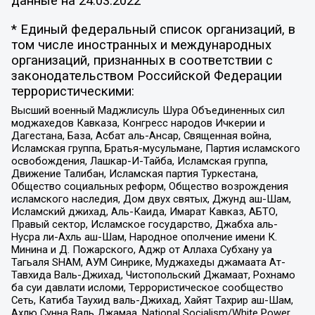
данные на
24.03.2022
* Единый федеральный список организаций, в
том числе иностранных и международных
организаций, признанных в соответствии с
законодательством Российской Федерации
террористическими:
Высший военный Маджлисуль Шура Объединенных сил
моджахедов Кавказа, Конгресс народов Ичкерии и
Дагестана, База, Асбат аль-Ансар, Священная война,
Исламская группа, Братья-мусульмане, Партия исламского
освобождения, Лашкар-И-Тайба, Исламская группа,
Движение Талибан, Исламская партия Туркестана,
Общество социальных реформ, Общество возрождения
исламского наследия, Дом двух святых, Джунд аш-Шам,
Исламский джихад, Аль-Каида, Имарат Кавказ, АБТО,
Правый сектор, Исламское государство, Джабха аль-
Нусра ли-Ахль аш-Шам, Народное ополчение имени К.
Минина и Д. Пожарского, Аджр от Аллаха Субхану уа
Тагьаля SHAM, АУМ Синрике, Муджахеды джамаата Ат-
Тавхида Валь-Джихад, Чистопольский Джамаат, Рохнамо
ба суи давлати исломи, Террористическое сообщество
Сеть, Катиба Таухид валь-Джихад, Хайят Тахрир аш-Шам,
Ахлю Сунна Валь Джамаа, National Socialism/White Power,