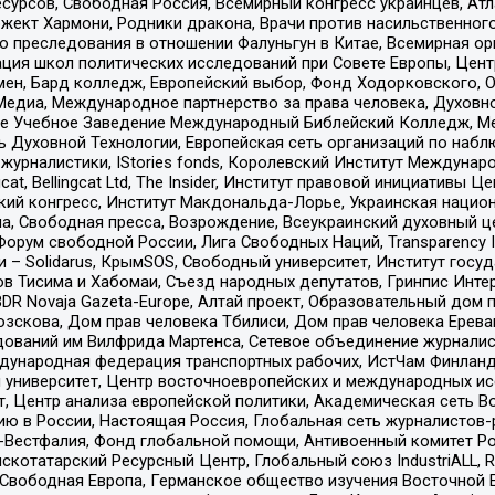
рсов, Свободная Россия, Всемирный конгресс украинцев, Атла
ект Хармони, Родники дракона, Врачи против насильственного
ию преследования в отношении Фалуньгун в Китае, Всемирная о
ация школ политических исследований при Совете Европы, Цен
мен, Бард колледж, Европейский выбор, Фонд Ходорковского,
едиа, Международное партнерство за права человека, Духовно
ое Учебное Заведение Международный Библейский Колледж, М
ь Духовной Технологии, Европейская сеть организаций по наб
урналистики, IStories fonds, Королевский Институт Между
gcat, Bellingcat Ltd, The Insider, Институт правовой инициатив
инский конгресс, Институт Макдональда-Лорье, Украинская нац
, Свободная пресса, Возрождение, Всеукраинский духовный цен
орум свободной России, Лига Свободных Наций, Transparеncy I
– Solidarus, КрымSOS, Свободный университет, Институт госу
в Тисима и Хабомаи, Съезд народных депутатов, Гринпис Инте
DR Novaja Gazeta-Europe, Алтай проект, Образовательный дом 
зскова, Дом прав человека Тбилиси, Дом прав человека Ерева
едований им Вилфрида Мартенса, Сетевое объединение журнали
Международная федерация транспортных рабочих, ИстЧам Финлан
й университет, Центр восточноевропейских и международных и
, Центр анализа европейской политики, Академическая сеть Во
ю в России, Настоящая Россия, Глобальная сеть журналистов
естфалия, Фонд глобальной помощи, Антивоенный комитет России,
татарский Ресурсный Центр, Глобальный союз IndustriALL, Russi
 Свободная Европа, Германское общество изучения Восточной 