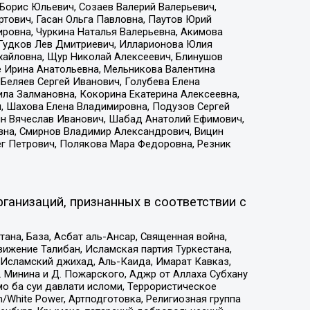
Борис Юльевич, Созаев Валерий Валерьевич,
тович, Гасан Ольга Павловна, Паутов Юрий
ровна, Чуркина Наталья Валерьевна, Акимова
 Гудков Лев Дмитриевич, Илларионова Юлия
ихайловна, Щур Николай Алексеевич, Блинушов
е Ирина Анатольевна, Мельникова Валентина
Беляев Сергей Иванович, Голубева Елена
ила Залмановна, Кокорина Екатерина Алексеевна,
, Шахова Елена Владимировна, Подузов Сергей
ин Вячеслав Иванович, Шабад Анатолий Ефимович,
вна, Смирнов Владимир Александрович, Вицин
ег Петрович, Полякова Мара Федоровна, Резник
ганизаций, признанных в соответствии с
на, База, Асбат аль-Ансар, Священная война,
ижение Талибан, Исламская партия Туркестана,
Исламский джихад, Аль-Каида, Имарат Кавказ,
 Минина и Д. Пожарского, Аджр от Аллаха Субхану
о ба суи давлати исломи, Террористическое
/White Power, Артподготовка, Религиозная группа