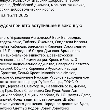
Оренбург, Крымско-татарский добровольческий
орона, Дуббайский джамаат, московская ячейка,
усский добровольческий корпус
 на
16.11.2023
судом принято вступившее в законную
вного Управления Асгардской Веси Беловодья,
годержавию, Таблиги Джамаат, Свидетели Иеговы,
айат Кабарды, Балкарии и Карачая, Союз славян,
т-18, Благородный Орден Дьявола, Армия воли
ое национальное единство, Древнерусской
 нелегальной иммиграции, Кровь и Честь, О
усское национальное единство, Северное Братство,
ровский, Община Коренного Русского народа
атство, Белый Крест, Misanthropic division,
еское объединение Русские, Русское национальное
котатарского народа, Рубеж Севера, ТОЙС, О
ри Державная, Сектор 16, Независимость, Фирма,
д Крю, Союз Славянских Сил Руси, Алля-Аят,
я и свобода, Нация и свобода, W.H.С., Фалунь Дафа,
рупцией, Фонд защиты прав граждан, Штабы
ение русского движения, Народное движение Адат,
етских Светлых Родов, Совет Советских