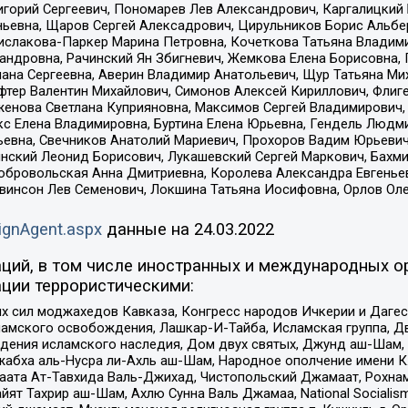
горий Сергеевич, Пономарев Лев Александрович, Каргалицкий 
ньевна, Щаров Сергей Алексадрович, Цирульников Борис Альбер
ислакова-Паркер Марина Петровна, Кочеткова Татьяна Владими
сандровна, Рачинский Ян Збигневич, Жемкова Елена Борисовна,
лана Сергеевна, Аверин Владимир Анатольевич, Щур Татьяна М
фтер Валентин Михайлович, Симонов Алексей Кириллович, Флиг
женова Светлана Куприяновна, Максимов Сергей Владимирович, 
кс Елена Владимировна, Буртина Елена Юрьевна, Гендель Людм
евна, Свечников Анатолий Мариевич, Прохоров Вадим Юрьевич
инский Леонид Борисович, Лукашевский Сергей Маркович, Бахм
Добровольская Анна Дмитриевна, Королева Александра Евгенье
евинсон Лев Семенович, Локшина Татьяна Иосифовна, Орлов Ол
ignAgent.aspx
данные на
24.03.2022
ций, в том числе иностранных и международных ор
ции террористическими:
ил моджахедов Кавказа, Конгресс народов Ичкерии и Дагеста
ламского освобождения, Лашкар-И-Тайба, Исламская группа, Дв
ения исламского наследия, Дом двух святых, Джунд аш-Шам, 
жабха аль-Нусра ли-Ахль аш-Шам, Народное ополчение имени К.
ата Ат-Тавхида Валь-Джихад, Чистопольский Джамаат, Рохнам
ят Тахрир аш-Шам, Ахлю Сунна Валь Джамаа, National Socialism