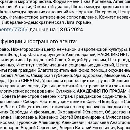
и и миротворчества, Форум имени Льва Копелева, American Counci
ое движение Антальи, Открытый диалог, Школа международных отн
Школа международных отношений им Нормана Патерсона, Центр
ду, Феминистское антивоенное сопротивление, Комитет независ
а, Либерально-демократическая Лига Украины
uments/7756/
данные на
13.05.2024
функции иностранного агента:
раво, Нижегородский центр немецкой и европейской культуры,
тики, Фонд борьбы с коррупцией, Альянс врачей, НАСИЛИЮ.НЕТ,
я инициатива, Гражданский Союз, Хасдей Ерушалаим, Центр по
юченных, Институт глобализации и социальных движений, Цент
ты прав граждан, Благотворительный фонд помощи осужденным
а, Проект Апрель, Самарская губерния, Эра здоровья, Мемориал
ера, Центр СИБАЛЬТ, Уральская правозащитная группа, Женщины
по правам человека, Дальневосточный центр развития гражданс
ологических исследований, Сутяжник, АКАДЕМИЯ ПО ПРАВАМ Ч
е Совета Министров северных стран, Гражданское содействие,
я прессы - Сибирь, Частное учреждение в Санкт-Петербурге С
 и Закон, Общественная комиссия по сохранению наследия ак
звития Свободы Информации, Экозащита!-Женсовет, Общественн
Регина Николаевна, Кривенко Сергей Владимирович, Милославс
совна, Туровский Александр Алексеевич, Васильева Анастасия
Пивоваров Андрей Сергеевич, Аверин Виталий Евгеньевич, Бара