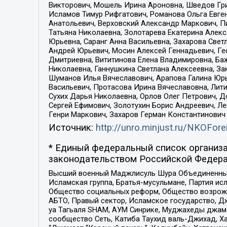
Викторович, Мошель Ирина Ароновна, Шведов Гри
Исламов Тимур Рифгатович, Романова Ольга Евге
Анатольевич, Верховский Александр Маркович, П
Татьяна Николаевна, Золотарева Екатерина Алек
Юрьевна, Саранг Анна Васильевна, Захарова Свет
Андрей Юрьевич, Мосин Алексей Геннадьевич, Ге
Дмитриевна, Вититинова Елена Владимировна, Ба
Николаевна, Ганнушкина Светлана Алексеевна, За
Шуманов Илья Вячеславович, Арапова Галина Юрь
Васильевич, Протасова Ирина Вячеславовна, Лит
Сухих Дарья Николаевна, Орлов Олег Петрович, 
Сергей Ефимович, Золотухин Борис Андреевич, Л
Генри Маркович, Захаров Герман Константинович
Источник:
http://unro.minjust.ru/NKOFore
* Единый федеральный список организа
законодательством Российской Федера
Высший военный Маджлисуль Шура Объединенных с
Исламская группа, Братья-мусульмане, Партия ис
Общество социальных реформ, Общество возрожд
АБТО, Правый сектор, Исламское государство, Д
уа Тагьаля SHAM, АУМ Синрике, Муджахеды джама
сообщество Сеть, Катиба Таухид валь-Джихад, Хай