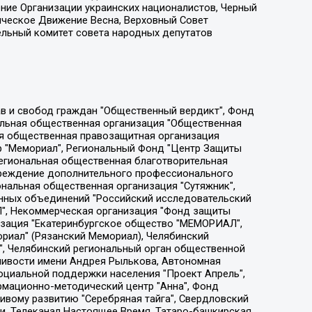
ение Организации украинских националистов, Черный
ическое Движение Весна, Верховный Совет
ельный комитет совета народных депутатов
ции социально-правовых программ "Лилит", Дальневосточное общественное движение "Маяк", Санкт-Петербургская ЛГБТ-инициативная группа "Выход", Инициативная группа ЛГБТ+ "Реверс", Алексеев Андрей Викторович, Бекбулатова Таисия Львовна, Беляев Иван Михайлович, Владыкина Елена Сергеевна, Гельман Марат Александрович, Никульшина Вероника Юрьевна, Толоконникова Надежда Андреевна, Шендерович Виктор Анатольевич, Общество с ограниченной ответственностью "Данное сообщение", Общество с ограниченной ответственностью Издательский дом "Новая глава", Айнбиндер Александра Александровна, Московский комьюнити-центр для ЛГБТ+инициатив, Благотворительный фонд развития филантропии, Deutsche Welle (Германия, Kurt-Schumacher-Strasse 3, 53113 Bonn), Борзунова Мария Михайловна, Воробьев Виктор Викторович, Голубева Анна Львовна, Константинова Алла Михайловна, Малкова Ирина Владимировна, Мурадов Мурад Абдулгалимович, Осетинская Елизавета Николаевна, Понасенков Евгений Николаевич, Ганапольский Матвей Юрьевич, Киселев Евгений Алексеевич, Борухович Ирина Григорьевна, Дремин Иван Тимофеевич, Дубровский Дмитрий Викторович, Красноярская региональная общественная организация поддержки и развития альтернативных образовательных технологий и межкультурных коммуникаций "ИНТЕРРА", Маяковская Екатерина Алексеевна, Фейгин Марк Захарович, Филимонов Андрей Викторович, Дзугкоева Регина Николаевна, Доброхотов Роман Александрович, Дудь Юрий Александрович, Елкин Сергей Владимирович, Кругликов Кирилл Игоревич, Сабунаева Мария Леонидовна, Семенов Алексей Владимирович, Шаинян Карен Багратович, Шульман Екатерина Михайловна, Асафьев Артур Валерьевич, Вахштайн Виктор Семенович, Венедиктов Алексей Алексеевич, Лушникова Екатерина Евгеньевна, Волков Леонид Михайлович, Невзоров Александр Глебович, Пархоменко Сергей Борисович, Сироткин Ярослав Николаевич, Кара-Мурза Владимир Владимирович, Баранова Наталья Владимировна, Гозман Леонид Яковлевич, Кагарлицкий Борис Юльевич, Климарев Михаил Валерьевич, Милов Владимир Станиславович, Автономная некоммерческая организация Краснодарский центр современного искусства "Типография", Моргенштерн Алишер Тагирович, Соболь Любовь Эдуардовна, Общество с ограниченной ответственностью "ЛИЗА НОРМ", Каспаров Гарри Кимович, Ходорковский Михаил Борисович, Общество с ограниченной ответственностью "Апрельские тезисы", Данилович Ирина Брониславовна, Кашин Олег Владимирович, Петров Николай Владимирович, Пивоваров Алексей Владимирович, Соколов Михаил Владимирович, Цветкова Юлия Владимировна, Чичваркин Евгений Александрович, Комитет против пыток/Команда против пыток, Общество с ограниченной ответственностью "Первый научный", Общество с ограниченной ответственностью "Вертолет и ко", Белоцерковская Вероника Борисовна, Кац Максим Евгеньевич, Лазарева Татьяна Юрьевна, Шаведдинов Руслан Табризович, Яшин Илья Валерьевич, Общество с ограниченной ответственностью "Иноагент ААВ", Алешковский Дмитрий Петрович, Альбац Евгения Марковна, Быков Дмитрий Львович, Галямина Юлия Евгеньевна, Лойко Сергей Леонидович, Мартынов Кирилл Константинович, Медведев Сергей Александрович, Крашенинников Федор Геннадиевич, Гордеева Катерина Вл