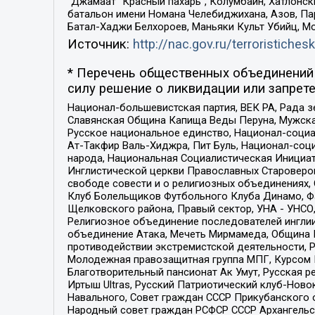
“Джамаат “Красный пахарь”, Колумбайн, Хатлонск
батальон имени Номана Челебиджихана, Азов, Па
Батал-Хаджи Белхороев, Маньяки Культ Убийц, М
Источник:
http://nac.gov.ru/terroristichesk
* Перечень общественных объединений 
силу решение о ликвидации или запрете
Национал-большевистская партия, ВЕК РА, Рада 
Славянская Община Капища Веды Перуна, Мужская
Русское национальное единство, Национал-социа
Ат-Такфир Валь-Хиджра, Пит Буль, Национал-соц
народа, Национальная Социалистическая Инициат
Инглистической церкви Православных Староверов
свободе совести и о религиозных объединениях,
Клуб Болельщиков Футбольного Клуба Динамо, Фа
Щелковского района, Правый сектор, УНА - УНСО, У
Религиозное объединение последователей инглии
объединение Атака, Мечеть Мирмамеда, Община К
противодействии экстремистской деятельности, 
Молодежная правозащитная группа МПГ, Курсом П
Благотворительный пансионат Ак Умут, Русская ре
Иртыш Ultras, Русский Патриотический клуб-Нов
Навального, Совет граждан СССР Прикубанского 
Народный совет граждан РСФСР СССР Архангельск