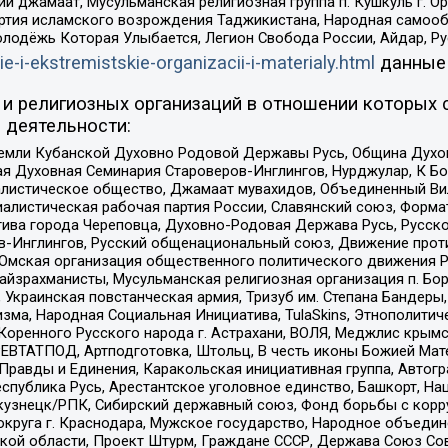
ий джамаат, Мусульманская религиозная группа п. Кушкуль г. 
ртия исламского возрождения Таджикистана, Народная самооб
олодёжь Которая Улыбается, Легион Свобода России, Айдар, Р
ie-i-ekstremistskie-organizacii-i-materialy.html
данные
и религиозных организаций в отношении которых 
 деятельности:
земли Кубанской Духовно Родовой Державы Русь, Община Духо
 Духовная Семинария Староверов-Инглингов, Нурджулар, К Бо
листическое общество, Джамаат мувахидов, Объединенный Вил
иалистическая рабочая партия России, Славянский союз, Форма
ива города Череповца, Духовно-Родовая Держава Русь, Русск
-Инглингов, Русский общенациональный союз, Движение против
 Омская организация общественного политического движения Р
йзрахманисты, Мусульманская религиозная организация п. Бо
краинская повстанческая армия, Тризуб им. Степана Бандеры, Бр
зма, Народная Социальная Инициатива, TulaSkins, Этнополитич
оренного Русского народа г. Астрахани, ВОЛЯ, Меджлис крымс
РЕВТАТПОД, Артподготовка, Штольц, В честь иконы Божией Мате
равды и Единения, Каракольская инициативная группа, Автогра
спублика Русь, Арестантское уголовное единство, Башкорт, Наци
окузнецк/РПК, Сибирский державный союз, Фонд борьбы с кор
округа г. Краснодара, Мужское государство, Народное объедин
ой области, Проект Штурм, Граждане СССР, Держава Союз Сов