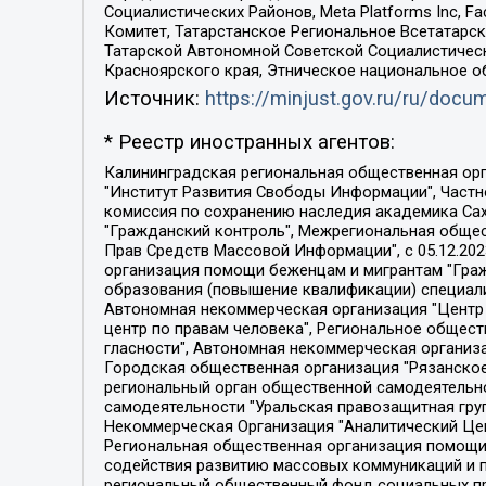
Социалистических Районов, Meta Platforms Inc, 
Комитет, Татарстанское Региональное Всетатар
Татарской Автономной Советской Социалистическ
Красноярского края, Этническое национальное о
Источник:
https://minjust.gov.ru/ru/doc
* Реестр иностранных агентов:
Калининградская региональная общественная организация "Экозащита!-Женсовет", Фонд содействия защите прав и свобод граждан "Общественный вердикт", Фонд "Институт Развития Свободы Информации", Частное учреждение "Информационное агентство МЕМО. РУ", Региональная общественная организация "Общественная комиссия по сохранению наследия академика Сахарова", Фонд поддержки свободы прессы, Санкт-Петербургская общественная правозащитная организация "Гражданский контроль", Межрегиональная общественная организация "Информационно-просветительский центр "Мемориал", Региональный Фонд "Центр Защиты Прав Средств Массовой Информации", с 05.12.2023 Фонд "Центр Защиты Прав Средств массовой информации", Региональная общественная благотворительная организация помощи беженцам и мигрантам "Гражданское содействие", Негосударственное образовательное учреждение дополнительного профессионального образования (повышение квалификации) специалистов "АКАДЕМИЯ ПО ПРАВАМ ЧЕЛОВЕКА", Свердловская региональная общественная организация "Сутяжник", Автономная некоммерческая организация "Центр независимых социологических исследований", Союз общественных объединений "Российский исследовательский центр по правам человека", Региональное общественное учреждение научно-информационный центр "МЕМОРИАЛ", Некоммерческая организация "Фонд защиты гласности", Автономная некоммерческая организация "Институт прав человека", Городская общественная организация "Екатеринбургское общество "МЕМОРИАЛ", Городская общественная организация "Рязанское историко-просветительское и правозащитное общество "Мемориал" (Рязанский Мемориал), Челябинский региональный орган общественной самодеятельности – женское общественное объединение "Женщины Евразии", Челябинский региональный орган общественной самодеятельности "Уральская правозащитная группа", Фонд содействия защите здоровья и социальной справедливости имени Андрея Рылькова, Автономная Некоммерческая Организация "Аналитический Центр Юрия Левады", Автономная некоммерческая организация социальной поддержки населения "Проект Апрель", Региональная общественная организация помощи женщинам и детям, находящимся в кризисной ситуации "Информационно-методический центр "Анна", Фонд содействия развитию массовых коммуникаций и правовому просвещению "Так-так-Так", Фонд содействия устойчивому развитию "Серебряная тайга", Свердловский региональный общественный фонд социальных проектов "Новое время", "Idel.Реалии", Кавказ.Реалии, Крым.Реалии, Телеканал Настоящее Время, Татаро-башкирская служба Радио Свобода (Azatliq Radiosi), Радио Свободная Европа/Радио Свобода (PCE/PC), "Сибирь.Реалии", "Фактограф", Благотворительный фонд помощи осужденным и их семьям, Автономная некоммерческая организация "Институт глобализации и социальных движений", Фонд "В защиту прав заключенных", Частное учреждение "Центр поддержки и содействия развитию средств массовой информации", Пензенский региональный общественный благотворительный фонд "Гражданский союз", "Север.Реалии", Некоммерческая организация Фонд "Правовая инициатива", 