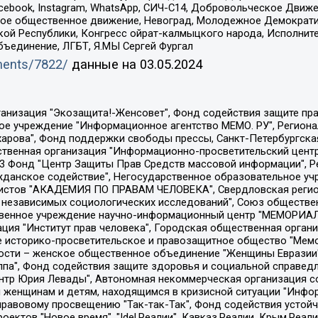
Facebook, Instagram, WhatsApp, СИЧ-С14, Добровольческое Движ
ское общественное движение, Невоград, Молодежное Демократ
ой Республики, Конгресс ойрат-калмыцкого народа, Исполнит
бъединение, ЛГБТ, Я.МЫ Сергей Фургал
uments/7822/
данные на
03.05.2024
Общество с ограниченной ответственностью "Радио Свободная Европа/Радио Свобода", Чешское информационное агентство "MEDIUM-ORIENT", Красноярская региональная общественная организация "Мы против СПИДа", Камалягин Денис Николаевич, Маркелов Сергей Евгеньевич, Пономарев Лев Александрович, Савицкая Людмила Алексеевна, Автономная некоммерческая организация "Центр по работе с проблемой насилия "НАСИЛИЮ.НЕТ", Межрегиональный профессиональный союз работников здравоохранения "Альянс врачей", Юридическое лицо, зарегистрированное в Латвийской Республике, SIA "Medusa Project" (регистрационный номер 40103797863, дата регистрации 10.06.2014), Некоммерческая организация "Фонд по борьбе с коррупцией", Автономная некоммерческая организация "Институт права и публичной политики", Баданин Роман Сергеевич, Гликин Максим Александрович, Железнова Мария Михайловна, Лукьянова Юлия Сергеевна, Маетная Елизавета Витальевна, Маняхин Петр Борисович, Чуракова Ольга Владимировна, Ярош Юлия Петровна, Юридическое лицо "The Insider SIA", зарегистрированное в Риге, Латвийская Республика (дата регистрации 26.06.2015), являющееся администратором доменного имени интернет-издания "The Insider SIA", https://theins.ru, Постернак Алексей Евгеньевич, Рубин Михаил Аркадьевич, Анин Роман Александрович, Юридическое лицо Istories fonds, зарегистрированное в Латвийской Республике (регистрационный номер 50008295751, дата регистрации 24.02.2020), Великовский Дмитрий Александрович, Долинина Ирина Николаевна, Мароховская Алеся Алексеевна, Шлейнов Роман Юрьевич, Шмагун Олеся Валентиновна, Общество с ограниченной ответственностью "Альтаир 2021", Общество с ограниченной ответственностью "Вега 2021", Общество с ограниченной ответственностью "Главный редактор 2021", Общество с ограниченной ответственностью "Ромашки монолит", Важенков Артем Валерьевич, Ивановская областная общественная организация "Центр гендерных исследований", Гурман Юрий Альбертович, Медиапроект "ОВД-Инфо", Егоров Владимир Владимирович, Жилинский Владимир Александрович, Общество с ограниченной ответственностью "ЗП", Иванова София Юрьевна, Карезина Инна Павловна, Кильтау Екатерина Викторовна, Петров Алексей Викторович, Пискунов Сергей Евгеньевич, Смирнов Сергей Сергеевич, Тихонов Михаил Сергеевич, Общество с ограниченной ответственностью "ЖУРНАЛИСТ-ИНОСТРАННЫЙ АГЕНТ", Арапова Галина Юрьевна, Вольтская Татьяна Анатольевна, Американская компания "Mason G.E.S. Anonymous Foundation" (США), являющаяся владельцем интернет-издания https://mnews.world/, Компания "Stichting Bellingcat", зарегистрированная в Нидерландах (дата регистрации 11.07.2018), Захаров Андрей Вячеславович, Клепиковская Екатерина Дмитриевна, Общество с ограниченной ответственностью "МЕМО", Перл Роман Александрович, Симонов Евгений Алексеевич, Соловьева Елена Анатольевна, Сотников Даниил Владимирович, Сурначева Елизавета Дмитриевна, Автономная некоммерческая организация по защите прав человека и информированию населения "Якутия – Наше Мнение", Общество с ограниченной ответственностью "Москоу диджитал медиа", с 26.01.2023 Общество с ограниченной ответственностью "Чайка Белые сады", Ветошкина Валерия Валерьевна, Заговора Максим Александрович, Межрегиональное общественное движение "Российская ЛГБТ - сеть", Оленичев Максим Владимирович, Павлов Иван Юрьевич, Скворцова Елена Сергеевна, Общество с ограниченной ответственностью "Как бы инагент", Кочетков Игорь Викторович, Общество с ограниченной ответственностью "Честные выборы", Еланчик Олег Александрович, Общество с ограниченной ответственностью "Нобелевский призыв", Гималова Регина Эмилевна, Григорьев Андрей Валерьевич, Григорьева Алина Александровна, Ассоциация по содействию защите прав призывников, альтернативнослужащих и военнослужащих "Правозащитная группа "Гражданин.Армия.Право", Хисамова Регина Фаритовна, Автономная некоммерческая организация по реализа