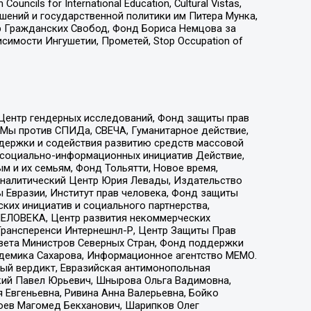
ls for International Education, Cultural Vistas,
ошений и государственной политики им Питера Мунка,
 Гражданских Свобод, Фонд Бориса Немцова за
имости Ингушетии, Прометей, Stop Occupation of
 Центр гендерных исследований, Фонд защиты прав
 Мы против СПИДа, СВЕЧА, Гуманитарное действие,
ддержки и содействия развитию средств массовой
р социально-информационных инициатив Действие,
 и их семьям, Фонд Тольятти, Новое время,
, Аналитический Центр Юрия Левады, Издательство
 Евразии, Институт прав человека, Фонд защиты
ких инициатив и социального партнерства,
ЕЛОВЕКА, Центр развития некоммерческих
 Трансперенси Интернешнл-Р, Центр Защиты Прав
овета Министров Северных Стран, Фонд поддержки
адемика Сахарова, Информационное агентство МЕМО.
ый вердикт, Евразийская антимонопольная
кий Павел Юрьевич, Шнырова Ольга Вадимовна,
 Евгеньевна, Ривина Анна Валерьевна, Бойко
хоев Магомед Бекханович, Шарипков Олег