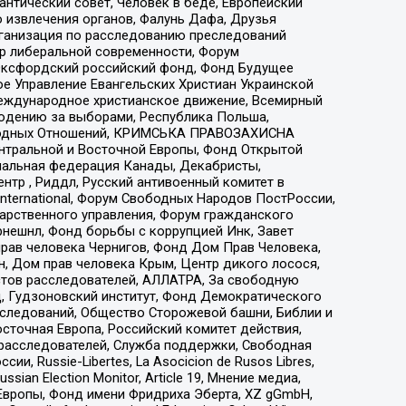
нтический совет, Человек в беде, Европейский
 извлечения органов, Фалунь Дафа, Друзья
рганизация по расследованию преследований
тр либеральной современности, Форум
 Оксфордский российский фонд, Фонд Будущее
е Управление Евангельских Христиан Украинской
еждународное христианское движение, Всемирный
людению за выборами, Республика Польша,
народных Отношений, КРИМСЬКА ПРАВОЗАХИСНА
ы Центральной и Восточной Европы, Фонд Открытой
иональная федерация Канады, Декабристы,
тр , Риддл, Русский антивоенный комитет в
nternational, Форум Свободных Народов ПостРоссии,
дарственного управления, Форум гражданского
рнешнл, Фонд борьбы с коррупцией Инк, Завет
прав человека Чернигов, Фонд Дом Прав Человека,
н, Дом прав человека Крым, Центр дикого лосося,
стов расследователей, АЛЛАТРА, За свободную
д, Гудзоновский институт, Фонд Демократического
сследований, Общество Сторожевой башни, Библии и
сточная Европа, Российский комитет действия,
-расследователей, Служба поддержки, Свободная
 Russie-Libertes, La Asocicion de Rusos Libres,
an Election Monitor, Article 19, Мнение медиа,
Европы, Фонд имени Фридриха Эберта, XZ gGmbH,