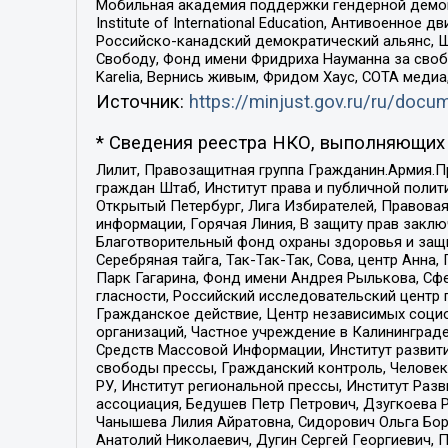
Мобильная академия поддержки гендерной демократи
Institute of International Education, Антивоенн
Российско-канадский демократический альянс, 
Свободу, Фонд имени Фридриха Науманна за свобо
Karelia, Вернись живым, Фридом Хаус, СОТА меди
Источник:
https://minjust.gov.ru/ru/doc
* Сведения реестра НКО, выполняющих 
Лилит, Правозащитная группа Гражданин.Армия.П
граждан Штаб, Институт права и публичной поли
Открытый Петербург, Лига Избирателей, Правова
информации, Горячая Линия, В защиту прав закл
Благотворительный фонд охраны здоровья и защи
Серебряная тайга, Так-Так-Так, Сова, центр Анн
Парк Гагарина, Фонд имени Андрея Рылькова, Сф
гласности, Российский исследовательский центр 
Гражданское действие, Центр независимых соци
организаций, Частное учреждение в Калининград
Средств Массовой Информации, Институт развити
свободы прессы, Гражданский контроль, Человек
РУ, Институт региональной прессы, Институт Ра
ассоциация, Бедушев Петр Петрович, Дзугкоева 
Чанышева Лилия Айратовна, Сидорович Ольга Бори
Анатолий Николаевич, Дугин Сергей Георгиевич, 