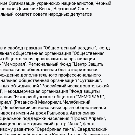
ение Организации украинских националистов, Черный
ическое Движение Весна, Верховный Совет
ельный комитет совета народных депутатов
ции социально-правовых программ "Лилит", Дальневосточное общественное движение "Маяк", Санкт-Петербургская ЛГБТ-инициативная группа "Выход", Инициативная группа ЛГБТ+ "Реверс", Алексеев Андрей Викторович, Бекбулатова Таисия Львовна, Беляев Иван Михайлович, Владыкина Елена Сергеевна, Гельман Марат Александрович, Никульшина Вероника Юрьевна, Толоконникова Надежда Андреевна, Шендерович Виктор Анатольевич, Общество с ограниченной ответственностью "Данное сообщение", Общество с ограниченной ответственностью Издательский дом "Новая глава", Айнбиндер Александра Александровна, Московский комьюнити-центр для ЛГБТ+инициатив, Благотворительный фонд развития филантропии, Deutsche Welle (Германия, Kurt-Schumacher-Strasse 3, 53113 Bonn), Борзунова Мария Михайловна, Воробьев Виктор Викторович, Голубева Анна Львовна, Константинова Алла Михайловна, Малкова Ирина Владимировна, Мурадов Мурад Абдулгалимович, Осетинская Елизавета Николаевна, Понасенков Евгений Николаевич, Ганапольский Матвей Юрьевич, Киселев Евгений Алексеевич, Борухович Ирина Григорьевна, Дремин Иван Тимофеевич, Дубровский Дмитрий Викторович, Красноярская региональная общественная организация поддержки и развития альтернативных образовательных технологий и межкультурных коммуникаций "ИНТЕРРА", Маяковская Екатерина Алексеевна, Фейгин Марк Захарович, Филимонов Андрей Викторович, Дзугкоева Регина Николаевна, Доброхотов Роман Александрович, Дудь Юрий Александрович, Елкин Сергей Владимирович, Кругликов Кирилл Игоревич, Сабунаева Мария Леонидовна, Семенов Алексей Владимирович, Шаинян Карен Багратович, Шульман Екатерина Михайловна, Асафьев Артур Валерьевич, Вахштайн Виктор Семенович, Венедиктов Алексей Алексеевич, Лушникова Екатерина Евгеньевна, Волков Леонид Михайлович, Невзоров Александр Глебович, Пархоменко Сергей Борисович, Сироткин Ярослав Николаевич, Кара-Мурза Владимир Владимирович, Баранова Наталья Владимировна, Гозман Леонид Яковлевич, Кагарлицкий Борис Юльевич, Климарев Михаил Валерьевич, Милов Владимир Станиславович, Автономная некоммерческая организация Краснодарский центр современного искусства "Типография", Моргенштерн Алишер Тагирович, Соболь Любовь Эдуардовна, Общество с ограниченной ответственностью "ЛИЗА НОРМ", Каспаров Гарри Кимович, Ходорковский Михаил Борисович, Общество с ограниченной ответственностью "Апрельские тезисы", Данилович Ирина Брониславовна, Кашин Олег Владимирович, Петров Николай Владимирович, Пивоваров Алексей Владимирович, Соколов Михаил Владимирович, Цветкова Юлия Владимировна, Чичваркин Евгений Александрович, Комитет против пыток/Команда против пыток, Общество с ограниченной ответственностью "Первый научный", Общество с ограниченной ответственностью "Вертолет и ко", Белоцерковская Вероника Борисовна, Кац Максим Евгеньевич, Лазарева Татьяна Юрьевна, Шаведдинов Руслан Табризович, Яшин Илья Валерьевич, Общество с ограниченной ответственностью "Иноагент ААВ", Алешковский Дмитрий Петрович, Альбац Евгения Марковна, Быков Дмитрий Львович, Галямина Юлия Евгеньевна, Лойко Сергей Леонидович, Мартынов Кирилл Константинович, Медведев Сергей Александрович, Крашенинников Федор Геннадиевич, Гордеева Катерина Вл