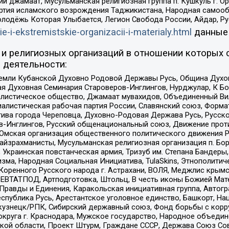
ий джамаат, Мусульманская религиозная группа п. Кушкуль г. 
ртия исламского возрождения Таджикистана, Народная самооб
олодёжь Которая Улыбается, Легион Свобода России, Айдар, Р
ie-i-ekstremistskie-organizacii-i-materialy.html
данные
и религиозных организаций в отношении которых 
 деятельности:
земли Кубанской Духовно Родовой Державы Русь, Община Духо
 Духовная Семинария Староверов-Инглингов, Нурджулар, К Бо
листическое общество, Джамаат мувахидов, Объединенный Вил
иалистическая рабочая партия России, Славянский союз, Форма
ива города Череповца, Духовно-Родовая Держава Русь, Русск
-Инглингов, Русский общенациональный союз, Движение против
 Омская организация общественного политического движения Р
йзрахманисты, Мусульманская религиозная организация п. Бо
краинская повстанческая армия, Тризуб им. Степана Бандеры, Бр
зма, Народная Социальная Инициатива, TulaSkins, Этнополитич
оренного Русского народа г. Астрахани, ВОЛЯ, Меджлис крымс
РЕВТАТПОД, Артподготовка, Штольц, В честь иконы Божией Мате
равды и Единения, Каракольская инициативная группа, Автогра
спублика Русь, Арестантское уголовное единство, Башкорт, Наци
окузнецк/РПК, Сибирский державный союз, Фонд борьбы с кор
округа г. Краснодара, Мужское государство, Народное объедин
ой области, Проект Штурм, Граждане СССР, Держава Союз Сов