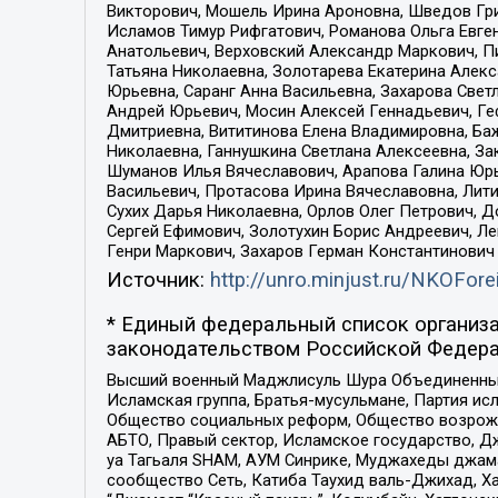
Викторович, Мошель Ирина Ароновна, Шведов Гри
Исламов Тимур Рифгатович, Романова Ольга Евге
Анатольевич, Верховский Александр Маркович, П
Татьяна Николаевна, Золотарева Екатерина Алек
Юрьевна, Саранг Анна Васильевна, Захарова Свет
Андрей Юрьевич, Мосин Алексей Геннадьевич, Ге
Дмитриевна, Вититинова Елена Владимировна, Ба
Николаевна, Ганнушкина Светлана Алексеевна, За
Шуманов Илья Вячеславович, Арапова Галина Юрь
Васильевич, Протасова Ирина Вячеславовна, Лит
Сухих Дарья Николаевна, Орлов Олег Петрович, 
Сергей Ефимович, Золотухин Борис Андреевич, Л
Генри Маркович, Захаров Герман Константинович
Источник:
http://unro.minjust.ru/NKOFore
* Единый федеральный список организа
законодательством Российской Федера
Высший военный Маджлисуль Шура Объединенных с
Исламская группа, Братья-мусульмане, Партия ис
Общество социальных реформ, Общество возрожд
АБТО, Правый сектор, Исламское государство, Д
уа Тагьаля SHAM, АУМ Синрике, Муджахеды джама
сообщество Сеть, Катиба Таухид валь-Джихад, Хай