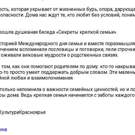
ость, которая укрывает от жизненных бурь, опора, дарующа
опасности. Дома нас ждут те, кто любит без условий, поним
прошла душевная беседа «Секреты крепкой семьи».
сторией Международного дня семьи и вместе поразмышлял
лечением вспоминали пословицы и поговорки, пели строчки
 оживали вековые мудрости о родственных связях.
том, как они помогают родителям по дому: кто‑то накрывае
о‑то просто умеет поддержать добрым словом. Эти малень
йной любви и взаимопонимания.
е только напомнила о важности семейных ценностей, но и п
ы дома. Ведь крепкая семья начинается с заботы каждого 
КультураКрасноярья
ина