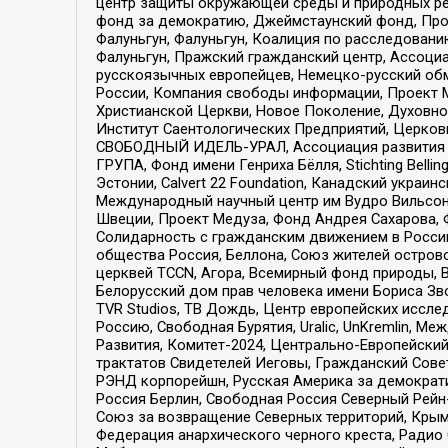
центр защиты окружающей среды и природных ресу
фонд за демократию, Джеймстаунский фонд, Прож
Фалуньгун, Фалуньгун, Коалиция по расследован
Фалуньгун, Пражский гражданский центр, Ассоци
русскоязычных европейцев, Немецко-русский об
России, Компания свободы информации, Проект М
Христианской Церкви, Новое Поколение, Духовн
Институт Саентологических Предприятий, Церков
СВОБОДНЫЙ ИДЕЛЬ-УРАЛ, Ассоциация развития ж
ГРУПА, Фонд имени Генриха Бёлля, Stichting Bellin
Эстонии, Calvert 22 Foundation, Канадский укра
Международный научный центр им Вудро Вильсона
Швеции, Проект Медуза, Фонд Андрея Сахарова, Ф
Солидарность с гражданским движением в России 
общества Россия, Беллона, Союз жителей острово
церквей TCCN, Агора, Всемирный фонд природы, B
Белорусский дом прав человека имени Бориса Зво
TVR Studios, ТВ Дождь, Центр европейских иссл
Россию, Свободная Бурятия, Uralic, UnKremlin, 
Развития, Комитет-2024, Центрально-Европейски
трактатов Свидетелей Иеговы, Гражданский Совет
РЭНД корпорейшн, Русская Америка за демократи
Россия Берлин, Свободная Россия Северный Рейн-В
Союз за возвращение Северных территорий, Крымско
Федерация анархического черного креста, Радио