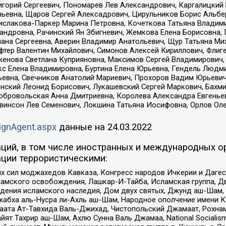
горий Сергеевич, Пономарев Лев Александрович, Каргалицкий 
ньевна, Щаров Сергей Алексадрович, Цирульников Борис Альбер
ислакова-Паркер Марина Петровна, Кочеткова Татьяна Владими
сандровна, Рачинский Ян Збигневич, Жемкова Елена Борисовна,
лана Сергеевна, Аверин Владимир Анатольевич, Щур Татьяна М
фтер Валентин Михайлович, Симонов Алексей Кириллович, Флиг
женова Светлана Куприяновна, Максимов Сергей Владимирович, 
кс Елена Владимировна, Буртина Елена Юрьевна, Гендель Людм
евна, Свечников Анатолий Мариевич, Прохоров Вадим Юрьевич
инский Леонид Борисович, Лукашевский Сергей Маркович, Бахм
Добровольская Анна Дмитриевна, Королева Александра Евгенье
евинсон Лев Семенович, Локшина Татьяна Иосифовна, Орлов Ол
ignAgent.aspx
данные на
24.03.2022
ций, в том числе иностранных и международных ор
ции террористическими:
ил моджахедов Кавказа, Конгресс народов Ичкерии и Дагеста
ламского освобождения, Лашкар-И-Тайба, Исламская группа, Дв
ения исламского наследия, Дом двух святых, Джунд аш-Шам, 
жабха аль-Нусра ли-Ахль аш-Шам, Народное ополчение имени К.
ата Ат-Тавхида Валь-Джихад, Чистопольский Джамаат, Рохнам
ят Тахрир аш-Шам, Ахлю Сунна Валь Джамаа, National Socialism