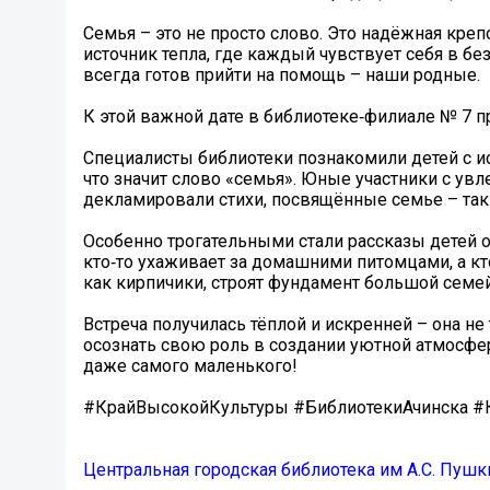
Семья – это не просто слово. Это надёжная креп
источник тепла, где каждый чувствует себя в без
всегда готов прийти на помощь – наши родные.
К этой важной дате в библиотеке‑филиале № 7 
Специалисты библиотеки познакомили детей с и
что значит слово «семья». Юные участники с ув
декламировали стихи, посвящённые семье – так
Особенно трогательными стали рассказы детей о 
кто‑то ухаживает за домашними питомцами, а кт
как кирпичики, строят фундамент большой семе
Встреча получилась тёплой и искренней – она н
осознать свою роль в создании уютной атмосфер
даже самого маленького!
#КрайВысокойКультуры #БиблиотекиАчинска #
Центральная городская библиотека им А.С. Пушк