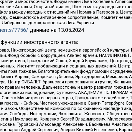
и и миротворчества, Форум имени Льва Копелева, American Counci
ое движение Антальи, Открытый диалог, Школа международных отн
Школа международных отношений им Нормана Патерсона, Центр
ду, Феминистское антивоенное сопротивление, Комитет независ
а, Либерально-демократическая Лига Украины
uments/7756/
данные на
13.05.2024
функции иностранного агента:
раво, Нижегородский центр немецкой и европейской культуры,
тики, Фонд борьбы с коррупцией, Альянс врачей, НАСИЛИЮ.НЕТ,
я инициатива, Гражданский Союз, Хасдей Ерушалаим, Центр по
юченных, Институт глобализации и социальных движений, Цент
ты прав граждан, Благотворительный фонд помощи осужденным
а, Проект Апрель, Самарская губерния, Эра здоровья, Мемориал
ера, Центр СИБАЛЬТ, Уральская правозащитная группа, Женщины
по правам человека, Дальневосточный центр развития гражданс
ологических исследований, Сутяжник, АКАДЕМИЯ ПО ПРАВАМ Ч
е Совета Министров северных стран, Гражданское содействие,
я прессы - Сибирь, Частное учреждение в Санкт-Петербурге С
 и Закон, Общественная комиссия по сохранению наследия ак
звития Свободы Информации, Экозащита!-Женсовет, Общественн
Регина Николаевна, Кривенко Сергей Владимирович, Милославс
совна, Туровский Александр Алексеевич, Васильева Анастасия
Пивоваров Андрей Сергеевич, Аверин Виталий Евгеньевич, Бара