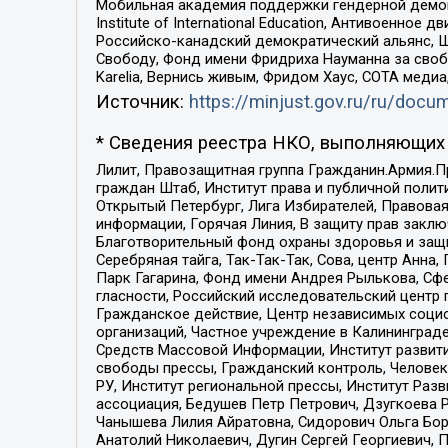
Мобильная академия поддержки гендерной демократи
Institute of International Education, Антивоенн
Российско-канадский демократический альянс, 
Свободу, Фонд имени Фридриха Науманна за свобо
Karelia, Вернись живым, Фридом Хаус, СОТА меди
Источник:
https://minjust.gov.ru/ru/doc
* Сведения реестра НКО, выполняющих 
Лилит, Правозащитная группа Гражданин.Армия.П
граждан Штаб, Институт права и публичной поли
Открытый Петербург, Лига Избирателей, Правова
информации, Горячая Линия, В защиту прав закл
Благотворительный фонд охраны здоровья и защи
Серебряная тайга, Так-Так-Так, Сова, центр Анн
Парк Гагарина, Фонд имени Андрея Рылькова, Сф
гласности, Российский исследовательский центр 
Гражданское действие, Центр независимых соци
организаций, Частное учреждение в Калининград
Средств Массовой Информации, Институт развити
свободы прессы, Гражданский контроль, Человек
РУ, Институт региональной прессы, Институт Ра
ассоциация, Бедушев Петр Петрович, Дзугкоева 
Чанышева Лилия Айратовна, Сидорович Ольга Бори
Анатолий Николаевич, Дугин Сергей Георгиевич, 