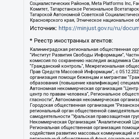
Социалистических Районов, Meta Platforms Inc, 
Комитет, Татарстанское Региональное Всетатар
Татарской Автономной Советской Социалистическ
Красноярского края, Этническое национальное о
Источник:
https://minjust.gov.ru/ru/doc
* Реестр иностранных агентов:
Калининградская региональная общественная организация "Экозащита!-Женсовет", Фонд содействия защите прав и свобод граждан "Общественный вердикт", Фонд "Институт Развития Свободы Информации", Частное учреждение "Информационное агентство МЕМО. РУ", Региональная общественная организация "Общественная комиссия по сохранению наследия академика Сахарова", Фонд поддержки свободы прессы, Санкт-Петербургская общественная правозащитная организация "Гражданский контроль", Межрегиональная общественная организация "Информационно-просветительский центр "Мемориал", Региональный Фонд "Центр Защиты Прав Средств Массовой Информации", с 05.12.2023 Фонд "Центр Защиты Прав Средств массовой информации", Региональная общественная благотворительная организация помощи беженцам и мигрантам "Гражданское содействие", Негосударственное образовательное учреждение дополнительного профессионального образования (повышение квалификации) специалистов "АКАДЕМИЯ ПО ПРАВАМ ЧЕЛОВЕКА", Свердловская региональная общественная организация "Сутяжник", Автономная некоммерческая организация "Центр независимых социологических исследований", Союз общественных объединений "Российский исследовательский центр по правам человека", Региональное общественное учреждение научно-информационный центр "МЕМОРИАЛ", Некоммерческая организация "Фонд защиты гласности", Автономная некоммерческая организация "Институт прав человека", Городская общественная организация "Екатеринбургское общество "МЕМОРИАЛ", Городская общественная организация "Рязанское историко-просветительское и правозащитное общество "Мемориал" (Рязанский Мемориал), Челябинский региональный орган общественной самодеятельности – женское общественное объединение "Женщины Евразии", Челябинский региональный орган общественной самодеятельности "Уральская правозащитная группа", Фонд содействия защите здоровья и социальной справедливости имени Андрея Рылькова, Автономная Некоммерческая Организация "Аналитический Центр Юрия Левады", Автономная некоммерческая организация социальной поддержки населения "Проект Апрель", Региональная общественная организация помощи женщинам и детям, находящимся в кризисной ситуации "Информационно-методический центр "Анна", Фонд содействия развитию массовых коммуникаций и правовому просвещению "Так-так-Так", Фонд содействия устойчивому развитию "Серебряная тайга", Свердловский региональный общественный фонд социальных проектов "Новое время", "Idel.Реалии", Кавказ.Реалии, Крым.Реалии, Телеканал Настоящее Время, Татаро-башкирская служба Радио Свобода (Azatliq Radiosi), Радио Свободная Европа/Радио Свобода (PCE/PC), "Сибирь.Реалии", "Фактограф", Благотворительный фонд помощи осужденным и их семьям, Автономная некоммерческая организация "Институт глобализации и социальных движений", Фонд "В защиту прав заключенных", Частное учреждение "Центр поддержки и содействия развитию средств массовой информации", Пензенский региональный общественный благотворительный фонд "Гражданский союз", "Север.Реалии", Некоммерческая организация Фонд "Правовая инициатива", 