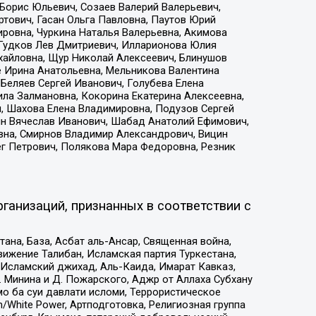
Борис Юльевич, Созаев Валерий Валерьевич,
тович, Гасан Ольга Павловна, Паутов Юрий
ровна, Чуркина Наталья Валерьевна, Акимова
 Гудков Лев Дмитриевич, Илларионова Юлия
ихайловна, Щур Николай Алексеевич, Блинушов
е Ирина Анатольевна, Мельникова Валентина
Беляев Сергей Иванович, Голубева Елена
ила Залмановна, Кокорина Екатерина Алексеевна,
, Шахова Елена Владимировна, Подузов Сергей
ин Вячеслав Иванович, Шабад Анатолий Ефимович,
вна, Смирнов Владимир Александрович, Вицин
ег Петрович, Полякова Мара Федоровна, Резник
ганизаций, признанных в соответствии с
на, База, Асбат аль-Ансар, Священная война,
ижение Талибан, Исламская партия Туркестана,
Исламский джихад, Аль-Каида, Имарат Кавказ,
 Минина и Д. Пожарского, Аджр от Аллаха Субхану
о ба суи давлати исломи, Террористическое
/White Power, Артподготовка, Религиозная группа