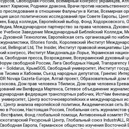
рсов, Свободная Россия, Всемирный конгресс украинцев, Атла
ект Хармони, Родники дракона, Врачи против насильственного
ию преследования в отношении Фалуньгун в Китае, Всемирная о
ация школ политических исследований при Совете Европы, Цен
мен, Бард колледж, Европейский выбор, Фонд Ходорковского,
едиа, Международное партнерство за права человека, Духовно
ое Учебное Заведение Международный Библейский Колледж, М
ь Духовной Технологии, Европейская сеть организаций по наб
урналистики, IStories fonds, Королевский Институт Между
gcat, Bellingcat Ltd, The Insider, Институт правовой инициатив
инский конгресс, Институт Макдональда-Лорье, Украинская нац
, Свободная пресса, Возрождение, Всеукраинский духовный цен
орум свободной России, Лига Свободных Наций, Transparеncy I
– Solidarus, КрымSOS, Свободный университет, Институт госу
в Тисима и Хабомаи, Съезд народных депутатов, Гринпис Инте
DR Novaja Gazeta-Europe, Алтай проект, Образовательный дом 
зскова, Дом прав человека Тбилиси, Дом прав человека Ерева
едований им Вилфрида Мартенса, Сетевое объединение журнали
Международная федерация транспортных рабочих, ИстЧам Финлан
й университет, Центр восточноевропейских и международных и
, Центр анализа европейской политики, Академическая сеть Во
ю в России, Настоящая Россия, Глобальная сеть журналистов
естфалия, Фонд глобальной помощи, Антивоенный комитет России,
татарский Ресурсный Центр, Глобальный союз IndustriALL, Russi
 Свободная Европа, Германское общество изучения Восточной 