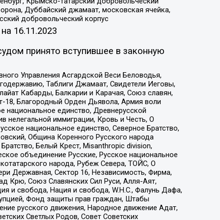
Оренбург, Крымско-татарский добровольческий
орона, Дуббайский джамаат, московская ячейка,
усский добровольческий корпус
 на
16.11.2023
судом принято вступившее в законную
вного Управления Асгардской Веси Беловодья,
годержавию, Таблиги Джамаат, Свидетели Иеговы,
айат Кабарды, Балкарии и Карачая, Союз славян,
т-18, Благородный Орден Дьявола, Армия воли
ое национальное единство, Древнерусской
 нелегальной иммиграции, Кровь и Честь, О
усское национальное единство, Северное Братство,
ровский, Община Коренного Русского народа
атство, Белый Крест, Misanthropic division,
еское объединение Русские, Русское национальное
котатарского народа, Рубеж Севера, ТОЙС, О
ри Державная, Сектор 16, Независимость, Фирма,
д Крю, Союз Славянских Сил Руси, Алля-Аят,
я и свобода, Нация и свобода, W.H.С., Фалунь Дафа,
рупцией, Фонд защиты прав граждан, Штабы
ение русского движения, Народное движение Адат,
етских Светлых Родов, Совет Советских