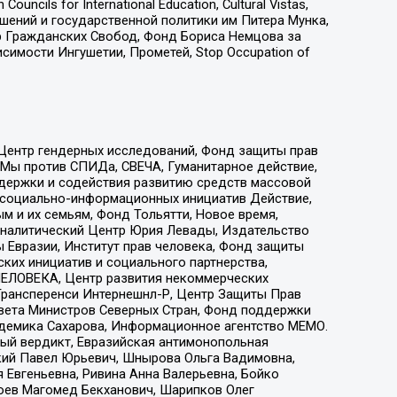
ls for International Education, Cultural Vistas,
ошений и государственной политики им Питера Мунка,
 Гражданских Свобод, Фонд Бориса Немцова за
имости Ингушетии, Прометей, Stop Occupation of
 Центр гендерных исследований, Фонд защиты прав
 Мы против СПИДа, СВЕЧА, Гуманитарное действие,
ддержки и содействия развитию средств массовой
р социально-информационных инициатив Действие,
 и их семьям, Фонд Тольятти, Новое время,
, Аналитический Центр Юрия Левады, Издательство
 Евразии, Институт прав человека, Фонд защиты
ких инициатив и социального партнерства,
ЕЛОВЕКА, Центр развития некоммерческих
 Трансперенси Интернешнл-Р, Центр Защиты Прав
овета Министров Северных Стран, Фонд поддержки
адемика Сахарова, Информационное агентство МЕМО.
ый вердикт, Евразийская антимонопольная
кий Павел Юрьевич, Шнырова Ольга Вадимовна,
 Евгеньевна, Ривина Анна Валерьевна, Бойко
хоев Магомед Бекханович, Шарипков Олег