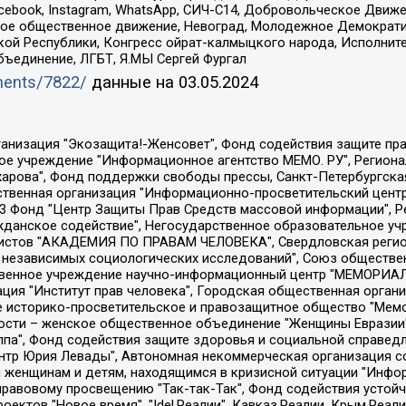
Facebook, Instagram, WhatsApp, СИЧ-С14, Добровольческое Движ
ское общественное движение, Невоград, Молодежное Демократ
ой Республики, Конгресс ойрат-калмыцкого народа, Исполнит
бъединение, ЛГБТ, Я.МЫ Сергей Фургал
uments/7822/
данные на
03.05.2024
Общество с ограниченной ответственностью "Радио Свободная Европа/Радио Свобода", Чешское информационное агентство "MEDIUM-ORIENT", Красноярская региональная общественная организация "Мы против СПИДа", Камалягин Денис Николаевич, Маркелов Сергей Евгеньевич, Пономарев Лев Александрович, Савицкая Людмила Алексеевна, Автономная некоммерческая организация "Центр по работе с проблемой насилия "НАСИЛИЮ.НЕТ", Межрегиональный профессиональный союз работников здравоохранения "Альянс врачей", Юридическое лицо, зарегистрированное в Латвийской Республике, SIA "Medusa Project" (регистрационный номер 40103797863, дата регистрации 10.06.2014), Некоммерческая организация "Фонд по борьбе с коррупцией", Автономная некоммерческая организация "Институт права и публичной политики", Баданин Роман Сергеевич, Гликин Максим Александрович, Железнова Мария Михайловна, Лукьянова Юлия Сергеевна, Маетная Елизавета Витальевна, Маняхин Петр Борисович, Чуракова Ольга Владимировна, Ярош Юлия Петровна, Юридическое лицо "The Insider SIA", зарегистрированное в Риге, Латвийская Республика (дата регистрации 26.06.2015), являющееся администратором доменного имени интернет-издания "The Insider SIA", https://theins.ru, Постернак Алексей Евгеньевич, Рубин Михаил Аркадьевич, Анин Роман Александрович, Юридическое лицо Istories fonds, зарегистрированное в Латвийской Республике (регистрационный номер 50008295751, дата регистрации 24.02.2020), Великовский Дмитрий Александрович, Долинина Ирина Николаевна, Мароховская Алеся Алексеевна, Шлейнов Роман Юрьевич, Шмагун Олеся Валентиновна, Общество с ограниченной ответственностью "Альтаир 2021", Общество с ограниченной ответственностью "Вега 2021", Общество с ограниченной ответственностью "Главный редактор 2021", Общество с ограниченной ответственностью "Ромашки монолит", Важенков Артем Валерьевич, Ивановская областная общественная организация "Центр гендерных исследований", Гурман Юрий Альбертович, Медиапроект "ОВД-Инфо", Егоров Владимир Владимирович, Жилинский Владимир Александрович, Общество с ограниченной ответственностью "ЗП", Иванова София Юрьевна, Карезина Инна Павловна, Кильтау Екатерина Викторовна, Петров Алексей Викторович, Пискунов Сергей Евгеньевич, Смирнов Сергей Сергеевич, Тихонов Михаил Сергеевич, Общество с ограниченной ответственностью "ЖУРНАЛИСТ-ИНОСТРАННЫЙ АГЕНТ", Арапова Галина Юрьевна, Вольтская Татьяна Анатольевна, Американская компания "Mason G.E.S. Anonymous Foundation" (США), являющаяся владельцем интернет-издания https://mnews.world/, Компания "Stichting Bellingcat", зарегистрированная в Нидерландах (дата регистрации 11.07.2018), Захаров Андрей Вячеславович, Клепиковская Екатерина Дмитриевна, Общество с ограниченной ответственностью "МЕМО", Перл Роман Александрович, Симонов Евгений Алексеевич, Соловьева Елена Анатольевна, Сотников Даниил Владимирович, Сурначева Елизавета Дмитриевна, Автономная некоммерческая организация по защите прав человека и информированию населения "Якутия – Наше Мнение", Общество с ограниченной ответственностью "Москоу диджитал медиа", с 26.01.2023 Общество с ограниченной ответственностью "Чайка Белые сады", Ветошкина Валерия Валерьевна, Заговора Максим Александрович, Межрегиональное общественное движение "Российская ЛГБТ - сеть", Оленичев Максим Владимирович, Павлов Иван Юрьевич, Скворцова Елена Сергеевна, Общество с ограниченной ответственностью "Как бы инагент", Кочетков Игорь Викторович, Общество с ограниченной ответственностью "Честные выборы", Еланчик Олег Александрович, Общество с ограниченной ответственностью "Нобелевский призыв", Гималова Регина Эмилевна, Григорьев Андрей Валерьевич, Григорьева Алина Александровна, Ассоциация по содействию защите прав призывников, альтернативнослужащих и военнослужащих "Правозащитная группа "Гражданин.Армия.Право", Хисамова Регина Фаритовна, Автономная некоммерческая организация по реализа