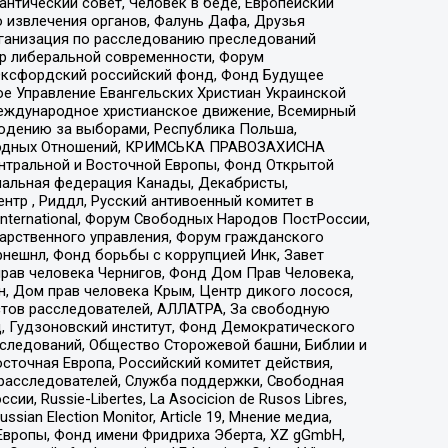
нтический совет, Человек в беде, Европейский
 извлечения органов, Фалунь Дафа, Друзья
рганизация по расследованию преследований
тр либеральной современности, Форум
 Оксфордский российский фонд, Фонд Будущее
е Управление Евангельских Христиан Украинской
еждународное христианское движение, Всемирный
людению за выборами, Республика Польша,
народных Отношений, КРИМСЬКА ПРАВОЗАХИСНА
ы Центральной и Восточной Европы, Фонд Открытой
иональная федерация Канады, Декабристы,
тр , Риддл, Русский антивоенный комитет в
nternational, Форум Свободных Народов ПостРоссии,
дарственного управления, Форум гражданского
рнешнл, Фонд борьбы с коррупцией Инк, Завет
прав человека Чернигов, Фонд Дом Прав Человека,
н, Дом прав человека Крым, Центр дикого лосося,
стов расследователей, АЛЛАТРА, За свободную
д, Гудзоновский институт, Фонд Демократического
сследований, Общество Сторожевой башни, Библии и
сточная Европа, Российский комитет действия,
-расследователей, Служба поддержки, Свободная
 Russie-Libertes, La Asocicion de Rusos Libres,
an Election Monitor, Article 19, Мнение медиа,
Европы, Фонд имени Фридриха Эберта, XZ gGmbH,