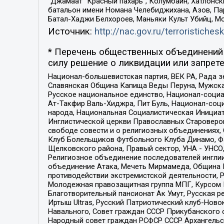
“Джамаат “Красный пахарь”, Колумбайн, Хатлонск
батальон имени Номана Челебиджихана, Азов, Па
Батал-Хаджи Белхороев, Маньяки Культ Убийц, М
Источник:
http://nac.gov.ru/terroristichesk
* Перечень общественных объединений 
силу решение о ликвидации или запрете
Национал-большевистская партия, ВЕК РА, Рада 
Славянская Община Капища Веды Перуна, Мужская
Русское национальное единство, Национал-социа
Ат-Такфир Валь-Хиджра, Пит Буль, Национал-соц
народа, Национальная Социалистическая Инициат
Инглистической церкви Православных Староверов
свободе совести и о религиозных объединениях,
Клуб Болельщиков Футбольного Клуба Динамо, Фа
Щелковского района, Правый сектор, УНА - УНСО, У
Религиозное объединение последователей инглии
объединение Атака, Мечеть Мирмамеда, Община К
противодействии экстремистской деятельности, 
Молодежная правозащитная группа МПГ, Курсом П
Благотворительный пансионат Ак Умут, Русская ре
Иртыш Ultras, Русский Патриотический клуб-Нов
Навального, Совет граждан СССР Прикубанского 
Народный совет граждан РСФСР СССР Архангельск