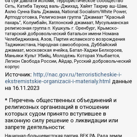
ба суи давлати исломи, Террористическое сообщество
Сеть, Катиба Таухид валь-Джихад, Хайят Тахрир аш-Шам,
Ахлю Сунна Валь Джамаа, National Socialism/White Power,
Артподготовка, Религиозная группа “Джамаат “Красный
пахарь”, Колумбайн, Хатлонский джамаат, Мусульманская
религиозная группа п. Кушкуль г. Оренбург, Крымско-
татарский добровольческий батальон имени Номана
Челебиджихана, Азов, Партия исламского возрождения
Таджикистана, Народная самооборона, Дуббайский
джамаат, московская ячейка, Батал-Хаджи Белхороев,
Маньяки Культ Убийц, Молодёжь Которая Улыбается,
Легион Свобода России, Айдар, Русский добровольческий
корпус
Источник:
http://nac.gov.ru/terroristicheskie-i-
ekstremistskie-organizacii-i-materialy.html
данные
на
16.11.2023
* Перечень общественных объединений и
религиозных организаций в отношении
которых судом принято вступившее в
законную силу решение о ликвидации или
запрете деятельности:
Национал-большевистская партия, ВЕК РА, Рада земли