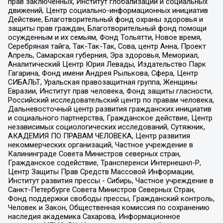
прав заключенных, Институт глобализации и социальных
движений, Центр социально-информационных инициатив
Действие, Благотворительный фонд охраны здоровья и
защиты прав граждан, Благотворительный фонд помощи
осужденным и их семьям, Фонд Тольятти, Новое время,
Серебряная тайга, Так-Так-Так, Сова, центр Анна, Проект
Апрель, Самарская губерния, Эра здоровья, Мемориал,
Аналитический Центр Юрия Левады, Издательство Парк
Гагарина, Фонд имени Андрея Рылькова, Сфера, Центр
СИБАЛЬТ, Уральская правозащитная группа, Женщины
Евразии, Институт прав человека, Фонд защиты гласности,
Российский исследовательский центр по правам человека,
Дальневосточный центр развития гражданских инициатив
и социального партнерства, Гражданское действие, Центр
независимых социологических исследований, Сутяжник,
АКАДЕМИЯ ПО ПРАВАМ ЧЕЛОВЕКА, Центр развития
некоммерческих организаций, Частное учреждение в
Калининграде Совета Министров северных стран,
Гражданское содействие, Трансперенси Интернешнл-Р,
Центр Защиты Прав Средств Массовой Информации,
Институт развития прессы - Сибирь, Частное учреждение в
Санкт-Петербурге Совета Министров Северных Стран,
Фонд поддержки свободы прессы, Гражданский контроль,
Человек и Закон, Общественная комиссия по сохранению
наследия академика Сахарова, Информационное