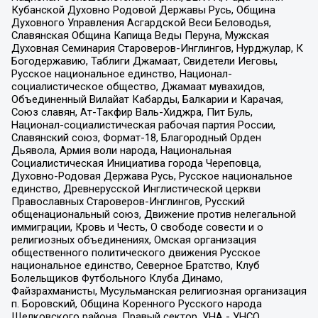
Кубанской Духовно Родовой Державы Русь, Община
Духовного Управления Асгардской Веси Беловодья,
Славянская Община Капища Веды Перуна, Мужская
Духовная Семинария Староверов-Инглингов, Нурджулар, К
Богодержавию, Таблиги Джамаат, Свидетели Иеговы,
Русское национальное единство, Национал-
социалистическое общество, Джамаат мувахидов,
Объединенный Вилайат Кабарды, Балкарии и Карачая,
Союз славян, Ат-Такфир Валь-Хиджра, Пит Буль,
Национал-социалистическая рабочая партия России,
Славянский союз, Формат-18, Благородный Орден
Дьявола, Армия воли народа, Национальная
Социалистическая Инициатива города Череповца,
Духовно-Родовая Держава Русь, Русское национальное
единство, Древнерусской Инглистической церкви
Православных Староверов-Инглингов, Русский
общенациональный союз, Движение против нелегальной
иммиграции, Кровь и Честь, О свободе совести и о
религиозных объединениях, Омская организация
общественного политического движения Русское
национальное единство, Северное Братство, Клуб
Болельщиков Футбольного Клуба Динамо,
Файзрахманисты, Мусульманская религиозная организация
п. Боровский, Община Коренного Русского народа
Щелковского района, Правый сектор, УНА - УНСО,