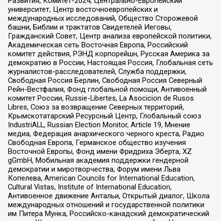
Развития, Комитет-2024, Центрально-Европейский
университет, Центр восточноевропейских и
международных исследований, Общество Сторожевой
башни, Библии и трактатов Свидетелей Иеговы,
Гражданский Совет, Центр анализа европейской политики,
Академическая сеть Восточная Европа, Российский
комитет действия, РЭНД корпорейшн, Русская Америка за
демократию в России, Настоящая Россия, Глобальная сеть
журналистов-расследователей, Служба поддержки,
Свободная Россия Берлин, Свободная Россия Северный
Рейн-Вестфалия, Фонд глобальной помощи, Антивоенный
комитет России, Russie-Libertes, La Asocicion de Rusos
Libres, Союз за возвращение Северных территорий,
Крымскотатарский Ресурсный Центр, Глобальный союз
IndustriALL, Russian Election Monitor, Article 19, Мнение
медиа, Федерация анархического черного креста, Радио
Свободная Европа, Германское общество изучения
Восточной Европы, Фонд имени Фридриха Эберта, XZ
gGmbH, Мобильная академия поддержки гендерной
демократии и миротворчества, Форум имени Льва
Копелева, American Councils for International Education,
Cultural Vistas, Institute of International Education,
Антивоенное движение Антальи, Открытый диалог, Школа
международных отношений и государственной политики
им Питера Мунка, Российско-канадский демократический