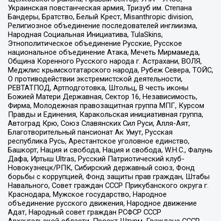
Украинская повстанческая армия, Тризуб им. Степана
Бандеры, Братство, Белый Крест, Misanthropic division,
Религиозное объединение последователей инглиизма,
Народная Социальная Инициатива, TulaSkins,
Этнополитическое объединение Русские, Русское
национальное объединение Атака, Мечеть Мирмамеда,
Община Коренного Русского народа г. Астрахани, ВОЛЯ,
Меджлис крымскотатарского народа, Рубеж Севера, ТОЙС,
О противодействии экстремистской деятельности,
РЕВТАТПОД, Артподготовка, Штольц, В честь иконы
Божией Матери Державная, Сектор 16, Независимость,
Фирма, Молодежная правозащитная группа МПГ, Курсом
Правды и Единения, Каракольская инициативная группа,
Автоград Крю, Союз Славянских Сил Руси, Алля-Аят,
Благотворительный пансионат Ак Умут, Русская
республика Русь, Арестантское уголовное единство,
Башкорт, Нация и свобода, Нация и свобода, W.H.С., Фалунь
Дафа, Иртыш Ultras, Русский Патриотический клуб-
Новокузнецк/РПК, Сибирский державный союз, Фонд
борьбы с коррупцией, Фонд защиты прав граждан, Штабы
Навального, Совет граждан СССР Прикубанского округа г.
Краснодара, Мужское государство, Народное
объединение русского движения, Народное движение
Адат, Народный совет граждан РСФСР СССР
Архангельской области, Проект Штурм, Граждане СССР,