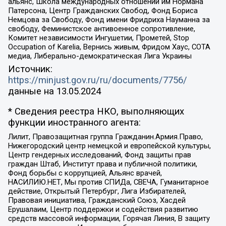
альянс, Школа международных отношений им Нормана
Патерсона, Центр Гражданских Свобод, Фонд Бориса
Немцова за Свободу, Фонд имени Фридриха Науманна за
свободу, Феминистское антивоенное сопротивление,
Комитет независимости Ингушетии, Прометей, Stop
Occupation of Karelia, Вернись живым, Фридом Хаус, СОТА
медиа, Либерально-демократическая Лига Украины
Источник:
https://minjust.gov.ru/ru/documents/7756/
данные на
13.05.2024
* Сведения реестра НКО, выполняющих
функции иностранного агента:
Лилит, Правозащитная группа Гражданин.Армия.Право,
Нижегородский центр немецкой и европейской культуры,
Центр гендерных исследований, Фонд защиты прав
граждан Штаб, Институт права и публичной политики,
Фонд борьбы с коррупцией, Альянс врачей,
НАСИЛИЮ.НЕТ, Мы против СПИДа, СВЕЧА, Гуманитарное
действие, Открытый Петербург, Лига Избирателей,
Правовая инициатива, Гражданский Союз, Хасдей
Ерушалаим, Центр поддержки и содействия развитию
средств массовой информации, Горячая Линия, В защиту