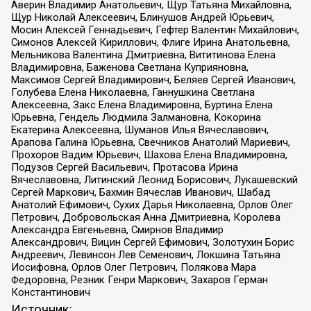
Аверин Владимир Анатольевич, Щур Татьяна Михайловна,
Щур Николай Алексеевич, Блинушов Андрей Юрьевич,
Мосин Алексей Геннадьевич, Гефтер Валентин Михайлович,
Симонов Алексей Кириллович, Флиге Ирина Анатольевна,
Мельникова Валентина Дмитриевна, Вититинова Елена
Владимировна, Баженова Светлана Куприяновна,
Максимов Сергей Владимирович, Беляев Сергей Иванович,
Голубева Елена Николаевна, Ганнушкина Светлана
Алексеевна, Закс Елена Владимировна, Буртина Елена
Юрьевна, Гендель Людмила Залмановна, Кокорина
Екатерина Алексеевна, Шуманов Илья Вячеславович,
Арапова Галина Юрьевна, Свечников Анатолий Мариевич,
Прохоров Вадим Юрьевич, Шахова Елена Владимировна,
Подузов Сергей Васильевич, Протасова Ирина
Вячеславовна, Литинский Леонид Борисович, Лукашевский
Сергей Маркович, Бахмин Вячеслав Иванович, Шабад
Анатолий Ефимович, Сухих Дарья Николаевна, Орлов Олег
Петрович, Добровольская Анна Дмитриевна, Королева
Александра Евгеньевна, Смирнов Владимир
Александрович, Вицин Сергей Ефимович, Золотухин Борис
Андреевич, Левинсон Лев Семенович, Локшина Татьяна
Иосифовна, Орлов Олег Петрович, Полякова Мара
Федоровна, Резник Генри Маркович, Захаров Герман
Константинович
Источник: