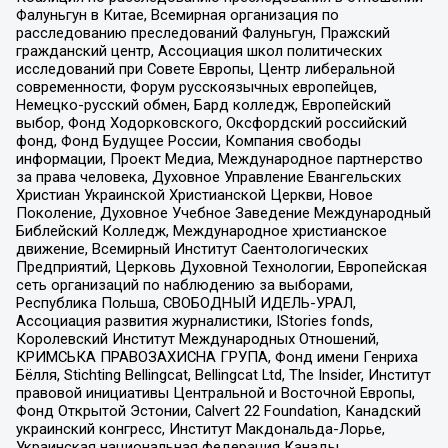
Фалуньгун в Китае, Всемирная организация по
расследованию преследований Фалуньгун, Пражский
гражданский центр, Ассоциация школ политических
исследований при Совете Европы, Центр либеральной
современности, Форум русскоязычных европейцев,
Немецко-русский обмен, Бард колледж, Европейский
выбор, Фонд Ходорковского, Оксфордский российский
фонд, Фонд Будущее России, Компания свободы
информации, Проект Медиа, Международное партнерство
за права человека, Духовное Управление Евангельских
Христиан Украинской Христианской Церкви, Новое
Поколение, Духовное Учебное Заведение Международный
Библейский Колледж, Международное христианское
движение, Всемирный Институт Саентологических
Предприятий, Церковь Духовной Технологии, Европейская
сеть организаций по наблюдению за выборами,
Республика Польша, СВОБОДНЫЙ ИДЕЛЬ-УРАЛ,
Ассоциация развития журналистики, IStories fonds,
Королевский Институт Международных Отношений,
КРИМСЬКА ПРАВОЗАХИСНА ГРУПА, Фонд имени Генриха
Бёлля, Stichting Bellingcat, Bellingcat Ltd, The Insider, Институт
правовой инициативы Центральной и Восточной Европы,
Фонд Открытой Эстонии, Calvert 22 Foundation, Канадский
украинский конгресс, Институт Макдональда-Лорье,
Украинская национальная федерация Канады,