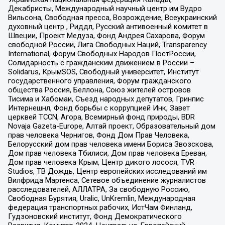
Декабристы, Международный научный центр им Вудро
Вильсона, Свободная пресса, Возрождение, Всеукраинский
духовный центр , Риддл, Русский антивоенный комитет в
Швеции, Проект Медуза, Фонд Андрея Сахарова, Форум
свободной России, Лига Свободных Наций, Transparеncy
International, Форум Свободных Народов ПостРоссии,
Солидарность с гражданским движением в России –
Solidarus, КрымSOS, Свободный университет, Институт
государственного управления, Форум гражданского
общества Россия, Беллона, Союз жителей островов
Тисима и Хабомаи, Съезд народных депутатов, Гринпис
Интернешнл, Фонд борьбы с коррупцией Инк, Завет
церквей TCCN, Агора, Всемирный фонд природы, BDR
Novaja Gazeta-Europe, Алтай проект, Образовательный дом
прав человека Чернигов, Фонд Дом Прав Человека,
Белорусский дом прав человека имени Бориса Звозскова,
Дом прав человека Тбилиси, Дом прав человека Ереван,
Дом прав человека Крым, Центр дикого лосося, TVR
Studios, ТВ Дождь, Центр европейских исследований им
Вилфрида Мартенса, Сетевое объединение журналистов
расследователей, АЛЛАТРА, За свободную Россию,
Свободная Бурятия, Uralic, UnKremlin, Международная
федерация транспортных рабочих, ИстЧам Финланд,
Гудзоновский институт, Фонд Демократического