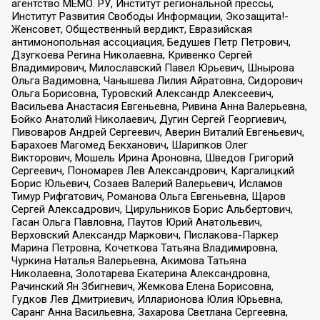
агентство МЕМО. РУ, Институт региональной прессы,
Институт Развития Свободы Информации, Экозащита!-
Женсовет, Общественный вердикт, Евразийская
антимонопольная ассоциация, Бедушев Петр Петрович,
Дзугкоева Регина Николаевна, Кривенко Сергей
Владимирович, Милославский Павел Юрьевич, Шнырова
Ольга Вадимовна, Чанышева Лилия Айратовна, Сидорович
Ольга Борисовна, Туровский Александр Алексеевич,
Васильева Анастасия Евгеньевна, Ривина Анна Валерьевна,
Бойко Анатолий Николаевич, Дугин Сергей Георгиевич,
Пивоваров Андрей Сергеевич, Аверин Виталий Евгеньевич,
Барахоев Магомед Бекханович, Шарипков Олег
Викторович, Мошель Ирина Ароновна, Шведов Григорий
Сергеевич, Пономарев Лев Александрович, Каргалицкий
Борис Юльевич, Созаев Валерий Валерьевич, Исламов
Тимур Рифгатович, Романова Ольга Евгеньевна, Щаров
Сергей Алексадрович, Цирульников Борис Альбертович,
Гасан Ольга Павловна, Паутов Юрий Анатольевич,
Верховский Александр Маркович, Пислакова-Паркер
Марина Петровна, Кочеткова Татьяна Владимировна,
Чуркина Наталья Валерьевна, Акимова Татьяна
Николаевна, Золотарева Екатерина Александровна,
Рачинский Ян Збигневич, Жемкова Елена Борисовна,
Гудков Лев Дмитриевич, Илларионова Юлия Юрьевна,
Саранг Анна Васильевна, Захарова Светлана Сергеевна,