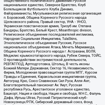
общественного политического движения Русское
национальное единство, Северное Братство, Клуб
Болельщиков Футбольного Клуба Динамо,
Файзрахманисты, Мусульманская религиозная организация
п. Боровский, Община Коренного Русского народа
Щелковского района, Правый сектор, УНА - УНСО,
Украинская повстанческая армия, Тризуб им. Степана
Бандеры, Братство, Белый Крест, Misanthropic division,
Религиозное объединение последователей инглиизма,
Народная Социальная Инициатива, TulaSkins,
Этнополитическое объединение Русские, Русское
национальное объединение Атака, Мечеть Мирмамеда,
Община Коренного Русского народа г. Астрахани, ВОЛЯ,
Меджлис крымскотатарского народа, Рубеж Севера, ТОЙС,
О противодействии экстремистской деятельности,
РЕВТАТПОД, Артподготовка, Штольц, В честь иконы
Божией Матери Державная, Сектор 16, Независимость,
Фирма, Молодежная правозащитная группа МПГ, Курсом
Правды и Единения, Каракольская инициативная группа,
Автоград Крю, Союз Славянских Сил Руси, Алля-Аят,
Благотворительный пансионат Ак Умут, Русская
республика Русь, Арестантское уголовное единство,
Башкорт, Нация и свобода, Нация и свобода, W.H.С., Фалунь
Дафа, Иртыш Ultras, Русский Патриотический клуб-
Новокузнецк/РПК, Сибирский державный союз, Фонд