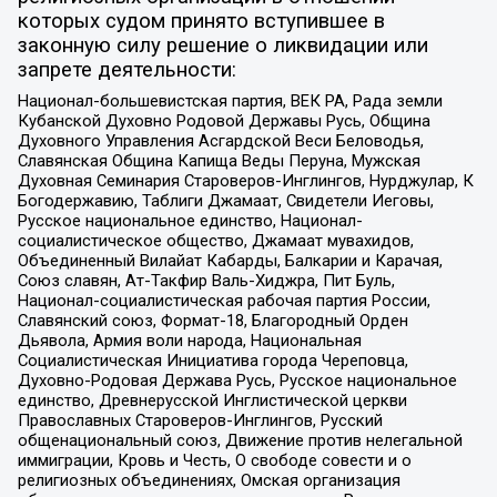
которых судом принято вступившее в
законную силу решение о ликвидации или
запрете деятельности:
Национал-большевистская партия, ВЕК РА, Рада земли
Кубанской Духовно Родовой Державы Русь, Община
Духовного Управления Асгардской Веси Беловодья,
Славянская Община Капища Веды Перуна, Мужская
Духовная Семинария Староверов-Инглингов, Нурджулар, К
Богодержавию, Таблиги Джамаат, Свидетели Иеговы,
Русское национальное единство, Национал-
социалистическое общество, Джамаат мувахидов,
Объединенный Вилайат Кабарды, Балкарии и Карачая,
Союз славян, Ат-Такфир Валь-Хиджра, Пит Буль,
Национал-социалистическая рабочая партия России,
Славянский союз, Формат-18, Благородный Орден
Дьявола, Армия воли народа, Национальная
Социалистическая Инициатива города Череповца,
Духовно-Родовая Держава Русь, Русское национальное
единство, Древнерусской Инглистической церкви
Православных Староверов-Инглингов, Русский
общенациональный союз, Движение против нелегальной
иммиграции, Кровь и Честь, О свободе совести и о
религиозных объединениях, Омская организация