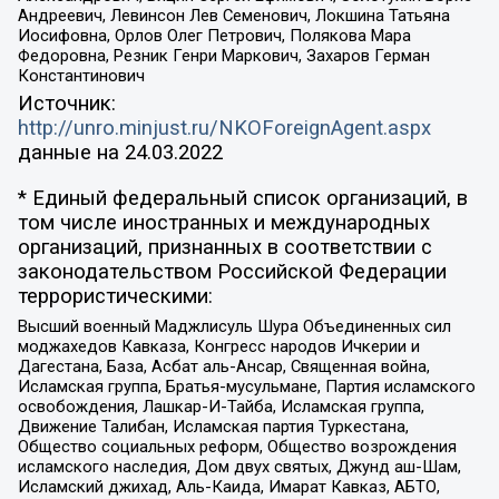
Андреевич, Левинсон Лев Семенович, Локшина Татьяна
Иосифовна, Орлов Олег Петрович, Полякова Мара
Федоровна, Резник Генри Маркович, Захаров Герман
Константинович
Источник:
http://unro.minjust.ru/NKOForeignAgent.aspx
данные на
24.03.2022
* Единый федеральный список организаций, в
том числе иностранных и международных
организаций, признанных в соответствии с
законодательством Российской Федерации
террористическими:
Высший военный Маджлисуль Шура Объединенных сил
моджахедов Кавказа, Конгресс народов Ичкерии и
Дагестана, База, Асбат аль-Ансар, Священная война,
Исламская группа, Братья-мусульмане, Партия исламского
освобождения, Лашкар-И-Тайба, Исламская группа,
Движение Талибан, Исламская партия Туркестана,
Общество социальных реформ, Общество возрождения
исламского наследия, Дом двух святых, Джунд аш-Шам,
Исламский джихад, Аль-Каида, Имарат Кавказ, АБТО,