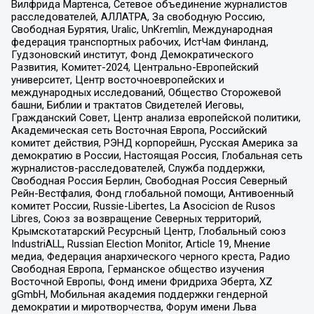
Вилфрида Мартенса, Сетевое объединение журналистов
расследователей, АЛЛАТРА, За свободную Россию,
Свободная Бурятия, Uralic, UnKremlin, Международная
федерация транспортных рабочих, ИстЧам Финланд,
Гудзоновский институт, Фонд Демократического
Развития, Комитет-2024, Центрально-Европейский
университет, Центр восточноевропейских и
международных исследований, Общество Сторожевой
башни, Библии и трактатов Свидетелей Иеговы,
Гражданский Совет, Центр анализа европейской политики,
Академическая сеть Восточная Европа, Российский
комитет действия, РЭНД корпорейшн, Русская Америка за
демократию в России, Настоящая Россия, Глобальная сеть
журналистов-расследователей, Служба поддержки,
Свободная Россия Берлин, Свободная Россия Северный
Рейн-Вестфалия, Фонд глобальной помощи, Антивоенный
комитет России, Russie-Libertes, La Asocicion de Rusos
Libres, Союз за возвращение Северных территорий,
Крымскотатарский Ресурсный Центр, Глобальный союз
IndustriALL, Russian Election Monitor, Article 19, Мнение
медиа, Федерация анархического черного креста, Радио
Свободная Европа, Германское общество изучения
Восточной Европы, Фонд имени Фридриха Эберта, XZ
gGmbH, Мобильная академия поддержки гендерной
демократии и миротворчества, Форум имени Льва