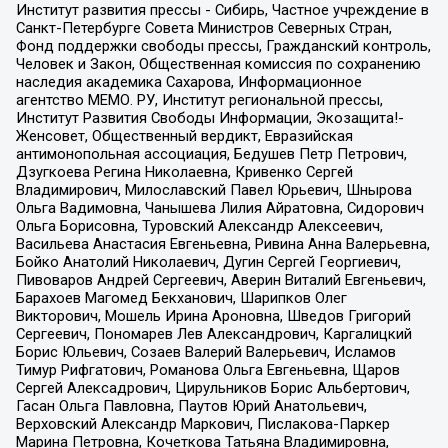
Институт развития прессы - Сибирь, Частное учреждение в
Санкт-Петербурге Совета Министров Северных Стран,
Фонд поддержки свободы прессы, Гражданский контроль,
Человек и Закон, Общественная комиссия по сохранению
наследия академика Сахарова, Информационное
агентство МЕМО. РУ, Институт региональной прессы,
Институт Развития Свободы Информации, Экозащита!-
Женсовет, Общественный вердикт, Евразийская
антимонопольная ассоциация, Бедушев Петр Петрович,
Дзугкоева Регина Николаевна, Кривенко Сергей
Владимирович, Милославский Павел Юрьевич, Шнырова
Ольга Вадимовна, Чанышева Лилия Айратовна, Сидорович
Ольга Борисовна, Туровский Александр Алексеевич,
Васильева Анастасия Евгеньевна, Ривина Анна Валерьевна,
Бойко Анатолий Николаевич, Дугин Сергей Георгиевич,
Пивоваров Андрей Сергеевич, Аверин Виталий Евгеньевич,
Барахоев Магомед Бекханович, Шарипков Олег
Викторович, Мошель Ирина Ароновна, Шведов Григорий
Сергеевич, Пономарев Лев Александрович, Каргалицкий
Борис Юльевич, Созаев Валерий Валерьевич, Исламов
Тимур Рифгатович, Романова Ольга Евгеньевна, Щаров
Сергей Алексадрович, Цирульников Борис Альбертович,
Гасан Ольга Павловна, Паутов Юрий Анатольевич,
Верховский Александр Маркович, Пислакова-Паркер
Марина Петровна, Кочеткова Татьяна Владимировна,