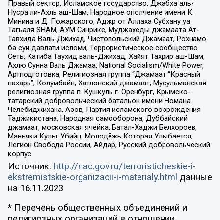
Правый сектор, Исламское государство, Джабха аль-
Нусра ли-Ахль аш-Шам, Народное ополчение имени К.
Минина и Д. Пожарского, Аджр от Аллаха Субхану уа
Тагьаля SHAM, АУМ Синрике, Муджахеды джамаата Ат-
Тавхида Валь-Джихад, Чистопольский Джамаат, Рохнамо
ба суи давлати исломи, Террористическое сообщество
Сеть, Катиба Таухид валь-Джихад, Хайят Тахрир аш-Шам,
Ахлю Сунна Валь Джамаа, National Socialism/White Power,
Артподготовка, Религиозная группа “Джамаат “Красный
пахарь”, Колумбайн, Хатлонский джамаат, Мусульманская
религиозная группа п. Кушкуль г. Оренбург, Крымско-
татарский добровольческий батальон имени Номана
Челебиджихана, Азов, Партия исламского возрождения
Таджикистана, Народная самооборона, Дуббайский
джамаат, московская ячейка, Батал-Хаджи Белхороев,
Маньяки Культ Убийц, Молодёжь Которая Улыбается,
Легион Свобода России, Айдар, Русский добровольческий
корпус
Источник:
http://nac.gov.ru/terroristicheskie-i-
ekstremistskie-organizacii-i-materialy.html
данные
на
16.11.2023
* Перечень общественных объединений и
религиозных организаций в отношении