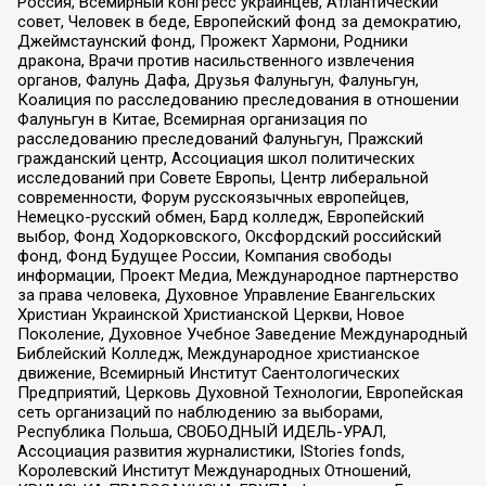
Россия, Всемирный конгресс украинцев, Атлантический
совет, Человек в беде, Европейский фонд за демократию,
Джеймстаунский фонд, Прожект Хармони, Родники
дракона, Врачи против насильственного извлечения
органов, Фалунь Дафа, Друзья Фалуньгун, Фалуньгун,
Коалиция по расследованию преследования в отношении
Фалуньгун в Китае, Всемирная организация по
расследованию преследований Фалуньгун, Пражский
гражданский центр, Ассоциация школ политических
исследований при Совете Европы, Центр либеральной
современности, Форум русскоязычных европейцев,
Немецко-русский обмен, Бард колледж, Европейский
выбор, Фонд Ходорковского, Оксфордский российский
фонд, Фонд Будущее России, Компания свободы
информации, Проект Медиа, Международное партнерство
за права человека, Духовное Управление Евангельских
Христиан Украинской Христианской Церкви, Новое
Поколение, Духовное Учебное Заведение Международный
Библейский Колледж, Международное христианское
движение, Всемирный Институт Саентологических
Предприятий, Церковь Духовной Технологии, Европейская
сеть организаций по наблюдению за выборами,
Республика Польша, СВОБОДНЫЙ ИДЕЛЬ-УРАЛ,
Ассоциация развития журналистики, IStories fonds,
Королевский Институт Международных Отношений,