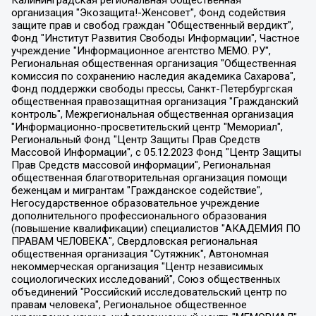
Калининградская региональная общественная организация "Экозащита!-Женсовет", Фонд содействия защите прав и свобод граждан "Общественный вердикт", Фонд "Институт Развития Свободы Информации", Частное учреждение "Информационное агентство МЕМО. РУ", Региональная общественная организация "Общественная комиссия по сохранению наследия академика Сахарова", Фонд поддержки свободы прессы, Санкт-Петербургская общественная правозащитная организация "Гражданский контроль", Межрегиональная общественная организация "Информационно-просветительский центр "Мемориал", Региональный Фонд "Центр Защиты Прав Средств Массовой Информации", с 05.12.2023 Фонд "Центр Защиты Прав Средств массовой информации", Региональная общественная благотворительная организация помощи беженцам и мигрантам "Гражданское содействие", Негосударственное образовательное учреждение дополнительного профессионального образования (повышение квалификации) специалистов "АКАДЕМИЯ ПО ПРАВАМ ЧЕЛОВЕКА", Свердловская региональная общественная организация "Сутяжник", Автономная некоммерческая организация "Центр независимых социологических исследований", Союз общественных объединений "Российский исследовательский центр по правам человека", Региональное общественное учреждение научно-информационный центр "МЕМОРИАЛ", Некоммерческая организация "Фонд защиты гласности", Автономная некоммерческая организация "Институт прав человека", Городская общественная организация "Екатеринбургское общество "МЕМОРИАЛ", Городская общественная организация "Рязанское историко-просветительское и правозащитное общество "Мемориал" (Рязанский Мемориал), Челябинский региональный орган общественной самодеятельности – женское общественное объединение "Женщины Евразии", Челябинский региональный орган общественной самодеятельности "Уральская правозащитная группа", Фонд содействия защите здоровья и социальной справедливости имени Андрея Рылькова, Автономная Некоммерческая Организация "Аналитический Центр Юрия Левады", Автономная некоммерческая организация социальной поддержки населения "Проект Апрель", Региональная общественная организация помощи женщинам и детям, находящимся в кризисной ситуации "Информационно-методический центр "Анна", Фонд содействия развитию массовых коммуникаций и правовому просвещению "Так-так-Так", Фонд содействия устойчивому развитию "Серебряная тайга", Свердловский региональный общественный фонд социальных проектов "Новое время", "Idel.Реалии", Кавказ.Реалии, Крым.Реалии, Телеканал Настоящее Время, Татаро-башкирская служба Радио Свобода (Azatliq Radiosi), Радио Свободная Европа/Радио Свобода (PCE/PC), "Сибирь.Реалии", "Фактограф", Благотворительный фонд помощи осужденным и их семьям, Автономная некоммерческая организация "Институт глобализации и социальных движений", Фонд "В защиту прав заключенных", Частное учреждение "Центр поддержки и содействия развитию средств массовой информации", Пензенский региональный общественный благотворительный фонд "Гражданский союз", "Север.Реалии", Некоммерческая организация Фонд "Правовая инициатива", Общество с ограниченной ответственностью "Радио Свободная Европа/Радио Свобода", Чешское информационное агентство "MEDIUM-ORIENT", Красноярская региональная общественная организация "Мы против СПИДа", Камалягин Денис Николаевич, Маркелов Сергей Евгеньевич, Пономарев Лев Александрович, Савицкая Людмила Алексеевна, Автономная некоммерческая организация "Центр по работе с проблемой насилия "НАСИЛИЮ.НЕТ", Межрегиональный профессиональный союз работников здравоохранения "Альянс врачей", Юридическое лицо, зарегистрированное в Латвийской Республике, SIA "Medusa Project" (регистрационный номер 40103797863, дата регистрации 10.06.2014), Некоммерческая организация "Фонд по борьбе с коррупцией", Автономная некоммерческая организация "Институт права и публичной политики", Баданин Роман Сергеевич, Гликин Максим Александрович, Железнова Мария Михайловна, Лукьянова Юлия Сергеевна, Маетная Елизавета Витальевна, Маняхин Петр Борисович, Чуракова Ольга Владимировна, Ярош Юлия Петровна, Юридическое лицо "The Insider SIA", зарегистрированное в Риге, Латвийская Республика (дата регистрации 26.06.2015), являющееся администратором доменного имени интернет-издания "The Insider SIA", https://theins.ru, Постернак Алексей Евгеньевич, Рубин Михаил Аркадьевич, Анин Роман Александрович, Юридическое лицо Istories fonds, зарегистрированное в Латвийской Республике (регистрационный номер 50008295751, дата регистрации 24.02.2020), Великовский Дмитрий Александрович, Долинина Ирина Николаевна, Мароховская Алеся Алексеевна, Шлейнов Роман Юрьевич, Шмагун Олеся Валентиновна, Общество с ограниченной ответственностью "Альтаир 2021", Общество с ограниченной ответственностью "Вега 2021", Общество с ограниченной ответственностью "Главный редактор 2021", Общество с ограниченной ответственностью "Ромашки монолит", Важенков Артем Валерьевич, Ивановская областная общественная организация "Центр гендерных исследований", Гурман Юрий Альбертович, Медиапроект "ОВД-Инфо", Егоров Владимир Владимирович, Жилинский Владимир Александрович, Общество с ограниченной ответственностью "ЗП", Иванова София Юрьевна, Карезина Инна Павловна, Кильтау Екатерина Викторовна, Петров Алексей Викторович, Пискунов Сергей Евгеньевич, Смирнов Сергей Сергеевич, Тихонов Михаил Сергеевич, Общество с ограниченной ответственностью "ЖУРНАЛИСТ-ИНОСТРАННЫЙ АГЕНТ", Арапова Галина Юрьевна, Вольтская Татьяна Анатольевна, Американская компания "Mason G.E.S. Anonymous Foundation" (США), являющаяся владельцем интернет-издания https://mnews.world/, Компания "Stichting Bellingcat", зарегистрированная в Нидерландах (дата регистрации 11.07.2018), Захаров Андрей Вячеславович, Клепиковская Екатерина Дмитриевна, Общество с ограниченной ответственностью "МЕМО", Перл Роман Александрович, Симонов Евгений Алексеевич, Соловьева Елена Анатольевна, Сотников Даниил Владимирович, Сурначева Елизавета Дмитриевна, Автономная некоммерческая организация по защите прав человека и информированию населения "Якутия – Наше Мнение", Общество с ограниченной ответственностью "Москоу диджитал медиа", с 26.01.2023 Общество с ограниченной ответственностью "Чайка Белые сады", Ветошкина Валерия Валерьевна, Заговора Максим Александрович, Межрегиональное общественное движение "Российская ЛГБТ - сеть", Оленичев Максим Владимирович, Павлов Иван Юрьевич, Скворцова Елена Сергеевна, Общество с ограниченной ответственностью "Как бы инагент", Кочетков Игорь Викторович, Общество с ограниченной ответственностью "Честные выборы", Еланчик Олег Александрович, Общество с ограниченной ответственностью "Нобелевский призыв", Гималова Регина Эмилевна, Григорьев Андрей Валерьевич, Григорьева Алина Александровна, Ассоциация по содействию защите прав призывников, альтернативнослужащих и военнослужащих "Правозащитная группа "Гражданин.Армия.Право", Хисамова Регина Фаритовна, Автономная некоммерческая организация по реализации социально-правовых программ "Лилит", Дальневосточное общественное движение "Маяк", Санкт-Петербургская ЛГБТ-инициативная группа "Выход", Инициативная группа ЛГБТ+ "Реверс", Алексеев Андрей Викторович, Бекбулатова Таисия Львовна, Беляев Иван Михайлович, Владыкина Елена Сергеевна, Гельман Марат Александрович, Никульшина Вероника Юрьевна, Толоконникова Надежда Андреевна, Шендерович Виктор Анатольевич, Общество с ограниченной ответственностью "Данное сообщение", Общество с ограниченной ответственностью Издательский дом "Новая глава", Айнбиндер Александра Александровна, Московский комьюнити-центр для ЛГБТ+инициатив, Благотворительный фонд развития филантропии, Deutsche Welle (Германия, Kurt-Schumacher-Strasse 3, 53113 Bonn), Борзунова Мария Михайловна, Воробьев Виктор Викторович, Голубева Анна Львовна, Константинова Алла Михайловна, Малкова Ирина Владимировна, Мурадов Мурад Абдулгалимович, Осетинская Елизавета Николаевна, Понасенков Евгений Николаевич, Ганапольский Матвей Юрьевич, Киселев Евгений Алексеевич, Борухович Ирина Григорьевна, Дремин Иван Тимофеевич, Дубровский Дмитрий Викторович, Красноярская региональная общественная организация поддержки и развития альтернативных образовательных технологий и межкультурных коммуникаций "ИНТЕРРА", Маяковская Екатерина Алексеевна, Фейгин Марк Захарович, Филимонов Андрей Викторович, Дзугкоева Регина Николаевна, Доброхотов Роман Александрович, Дудь Юрий Александрович, Елкин Сергей Владимирович, Кругликов Кирилл Игоревич, Сабунаева Мария Леонидовна, Семенов Алексей Владимирович, Шаинян Карен Багратович, Шульман Екатерина Михайловна, Асафьев Артур Валерьевич, Вахштайн Виктор Семенович, Венедиктов Алексей Алексеевич, Лушникова Екатерина Евгеньевна, Волков Леонид Михайлович, Невзоров Александр Глебович, Пархоменко Сергей Борисович, Сироткин Ярослав Николаевич, Кара-Мурза Владимир Владимирович, Баранова Наталья Владимировна, Гозман Леонид Яковлевич, Кагарлицкий Борис Юльевич, Климарев Михаил Валерьевич, Милов Владимир Станиславович, Автономная некоммерческая организация Краснодарский центр современного искусства "Типография", Моргенштерн Алишер Тагирович, Соболь Любовь Эдуардовна, Общество с ограниченной ответственностью "ЛИЗА НОРМ", Каспаров Гарри Кимович, Ходорковский Михаил Борисович, Общество с ограниченной ответственностью "Апрельские тезисы", Данилович Ирина Брониславовна, Кашин Олег Владимирович, Петров Николай Владимирович, Пивоваров Алексей Владимирович, Соколов Михаил Владимирович, Цветкова Юлия Владимировна, Чичваркин Евгений Александрович, Комитет против пыток/Команда против пыток, Общество с ограниченной ответственностью "Первый научный", Общество с ограниченной ответственностью "Вертолет и ко", Белоцерковская Вероника Борисовна, Кац Максим Евгеньевич, Лазарева Татьяна Юрьевна, Шаведдинов Руслан Табризович, Яшин Илья Валерьевич, Общество с ограниченной ответственностью "Иноагент ААВ", Алешковский Дмитрий Петрович, Альбац Евгения Марковна, Быков Дмитрий Львович, Галямина Юлия Евгеньевна, Лойко Сергей Леонидович, Мартынов Кирилл Константинович, Медведев Сергей Александрович, Крашенинников Федор Геннадиевич, Гордеева Катерина Вл