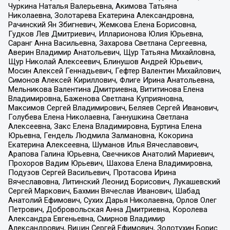
Чуркина Наталья Валерьевна, Акимова Татьяна
Николаевна, Золотарева Екатерина Александровна,
Рачинский Ян Збигневич, Жемкова Елена Борисовна,
Гудков Лев Дмитриевич, Илларионова Юлия Юрьевна,
Саранг Анна Васильевна, Захарова Светлана Сергеевна,
Аверин Владимир Анатольевич, Щур Татьяна Михайловна,
Щур Николай Алексеевич, Блинушов Андрей Юрьевич,
Мосин Алексей Геннадьевич, Гефтер Валентин Михайлович,
Симонов Алексей Кириллович, Флиге Ирина Анатольевна,
Мельникова Валентина Дмитриевна, Вититинова Елена
Владимировна, Баженова Светлана Куприяновна,
Максимов Сергей Владимирович, Беляев Сергей Иванович,
Голубева Елена Николаевна, Ганнушкина Светлана
Алексеевна, Закс Елена Владимировна, Буртина Елена
Юрьевна, Гендель Людмила Залмановна, Кокорина
Екатерина Алексеевна, Шуманов Илья Вячеславович,
Арапова Галина Юрьевна, Свечников Анатолий Мариевич,
Прохоров Вадим Юрьевич, Шахова Елена Владимировна,
Подузов Сергей Васильевич, Протасова Ирина
Вячеславовна, Литинский Леонид Борисович, Лукашевский
Сергей Маркович, Бахмин Вячеслав Иванович, Шабад
Анатолий Ефимович, Сухих Дарья Николаевна, Орлов Олег
Петрович, Добровольская Анна Дмитриевна, Королева
Александра Евгеньевна, Смирнов Владимир
Александрович, Вицин Сергей Ефимович, Золотухин Борис