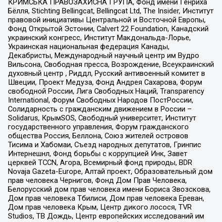
КРИМСЬКА ПРАВОЗАХИСНА ГРУПА, Фонд имени Генриха
Бёлля, Stichting Bellingcat, Bellingcat Ltd, The Insider, Институт
правовой инициативы Центральной и Восточной Европы,
Фонд Открытой Эстонии, Calvert 22 Foundation, Канадский
украинский конгресс, Институт Макдональда-Лорье,
Украинская национальная федерация Канады,
Декабристы, Международный научный центр им Вудро
Вильсона, Свободная пресса, Возрождение, Всеукраинский
духовный центр , Риддл, Русский антивоенный комитет в
Швеции, Проект Медуза, Фонд Андрея Сахарова, Форум
свободной России, Лига Свободных Наций, Transparеncy
International, Форум Свободных Народов ПостРоссии,
Солидарность с гражданским движением в России –
Solidarus, КрымSOS, Свободный университет, Институт
государственного управления, Форум гражданского
общества Россия, Беллона, Союз жителей островов
Тисима и Хабомаи, Съезд народных депутатов, Гринпис
Интернешнл, Фонд борьбы с коррупцией Инк, Завет
церквей TCCN, Агора, Всемирный фонд природы, BDR
Novaja Gazeta-Europe, Алтай проект, Образовательный дом
прав человека Чернигов, Фонд Дом Прав Человека,
Белорусский дом прав человека имени Бориса Звозскова,
Дом прав человека Тбилиси, Дом прав человека Ереван,
Дом прав человека Крым, Центр дикого лосося, TVR
Studios, ТВ Дождь, Центр европейских исследований им