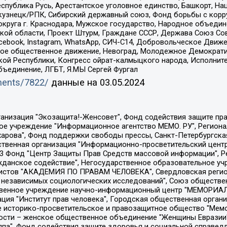
спублика Русь, Арестантское уголовное единство, Башкорт, Наци
окузнецк/РПК, Сибирский державный союз, Фонд борьбы с кор
округа г. Краснодара, Мужское государство, Народное объедин
ой области, Проект Штурм, Граждане СССР, Держава Союз Сов
Facebook, Instagram, WhatsApp, СИЧ-С14, Добровольческое Движ
ское общественное движение, Невоград, Молодежное Демократ
ой Республики, Конгресс ойрат-калмыцкого народа, Исполнит
бъединение, ЛГБТ, Я.МЫ Сергей Фургал
uments/7822/
данные на
03.05.2024
Общество с ограниченной ответственностью "Радио Свободная Европа/Радио Свобода", Чешское информационное агентство "MEDIUM-ORIENT", Красноярская региональная общественная организация "Мы против СПИДа", Камалягин Денис Николаевич, Маркелов Сергей Евгеньевич, Пономарев Лев Александрович, Савицкая Людмила Алексеевна, Автономная некоммерческая организация "Центр по работе с проблемой насилия "НАСИЛИЮ.НЕТ", Межрегиональный профессиональный союз работников здравоохранения "Альянс врачей", Юридическое лицо, зарегистрированное в Латвийской Республике, SIA "Medusa Project" (регистрационный номер 40103797863, дата регистрации 10.06.2014), Некоммерческая организация "Фонд по борьбе с коррупцией", Автономная некоммерческая организация "Институт права и публичной политики", Баданин Роман Сергеевич, Гликин Максим Александрович, Железнова Мария Михайловна, Лукьянова Юлия Сергеевна, Маетная Елизавета Витальевна, Маняхин Петр Борисович, Чуракова Ольга Владимировна, Ярош Юлия Петровна, Юридическое лицо "The Insider SIA", зарегистрированное в Риге, Латвийская Республика (дата регистрации 26.06.2015), являющееся администратором доменного имени интернет-издания "The Insider SIA", https://theins.ru, Постернак Алексей Евгеньевич, Рубин Михаил Аркадьевич, Анин Роман Александрович, Юридическое лицо Istories fonds, зарегистрированное в Латвийской Республике (регистрационный номер 50008295751, дата регистрации 24.02.2020), Великовский Дмитрий Александрович, Долинина Ирина Николаевна, Мароховская Алеся Алексеевна, Шлейнов Роман Юрьевич, Шмагун Олеся Валентиновна, Общество с ограниченной ответственностью "Альтаир 2021", Общество с ограниченной ответственностью "Вега 2021", Общество с ограниченной ответственностью "Главный редактор 2021", Общество с ограниченной ответственностью "Ромашки монолит", Важенков Артем Валерьевич, Ивановская областная общественная организация "Центр гендерных исследований", Гурман Юрий Альбертович, Медиапроект "ОВД-Инфо", Егоров Владимир Владимирович, Жилинский Владимир Александрович, Общество с ограниченной ответственностью "ЗП", Иванова София Юрьевна, Карезина Инна Павловна, Кильтау Екатерина Викторовна, Петров Алексей Викторович, Пискунов Сергей Евгеньевич, Смирнов Сергей Сергеевич, Тихонов Михаил Сергеевич, Общество с ограниченной ответственностью "ЖУРНАЛИСТ-ИНОСТРАННЫЙ АГЕНТ", Арапова Галина Юрьевна, Вольтская Татьяна Анатольевна, Американская компания "Mason G.E.S. Anonymous Foundation" (США), являющаяся владельцем интернет-издания https://mnews.world/, Компания "Stichting Bellingcat", зарегистрированная в Нидерландах (дата регистрации 11.07.2018), Захаров Андрей Вячеславович, Клепиковская Екатерина Дмитриевна, Общество с ограниченной ответственностью "МЕМО", Перл Роман Александрович, Симонов Евгений Алексеевич, Соловьева Елена Анатольевна, Сотников Даниил Владимирович, Сурначева Елизавета Дмитриевна, Автономная некоммерческая организация по защите прав человека и информированию населения "Якутия – Наше Мнение", Общество с ограниченной ответственностью "Москоу диджитал медиа", с 26.01.2023 Общество с ограниченной ответственностью "Чайка Белые сады", Ветошкина Валерия Валерьевна, Заговора Максим Александрович, Межрегиональное общественное движение "Российская ЛГБТ - сеть", Оленичев Максим Владимирович, Павлов Иван Юрьевич, Скворцова Елена Сергеевна, Общество с ограниченной ответственностью "Как бы инагент", Кочетков Игорь Викторович, Общество с ограниченной ответственностью "Честные выборы", Еланчик Олег Александрович, Общество с ограниченной ответственностью "Нобелевский призыв", Гималова Регина Эмилевна, Григорьев Андрей Валерьевич, Григорьева Алина Александровна, Ассоциация по содействию защите прав призывников, альтернативнослужащих и военнослужащих "Правозащитная группа "Гражданин.Армия.Право", Хисамова Регина Фаритовна, Автономная некоммерческая организация по реализа