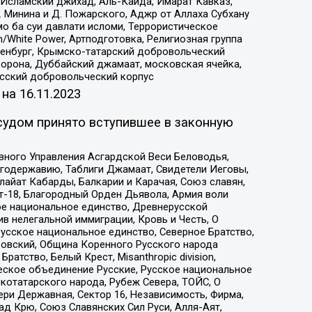
Исламский джихад, Аль-Каида, Имарат Кавказ,
 Минина и Д. Пожарского, Аджр от Аллаха Субхану
о ба суи давлати исломи, Террористическое
/White Power, Артподготовка, Религиозная группа
Оренбург, Крымско-татарский добровольческий
орона, Дуббайский джамаат, московская ячейка,
усский добровольческий корпус
 на
16.11.2023
судом принято вступившее в законную
вного Управления Асгардской Веси Беловодья,
годержавию, Таблиги Джамаат, Свидетели Иеговы,
айат Кабарды, Балкарии и Карачая, Союз славян,
т-18, Благородный Орден Дьявола, Армия воли
ое национальное единство, Древнерусской
 нелегальной иммиграции, Кровь и Честь, О
усское национальное единство, Северное Братство,
ровский, Община Коренного Русского народа
атство, Белый Крест, Misanthropic division,
еское объединение Русские, Русское национальное
котатарского народа, Рубеж Севера, ТОЙС, О
ри Державная, Сектор 16, Независимость, Фирма,
д Крю, Союз Славянских Сил Руси, Алля-Аят,