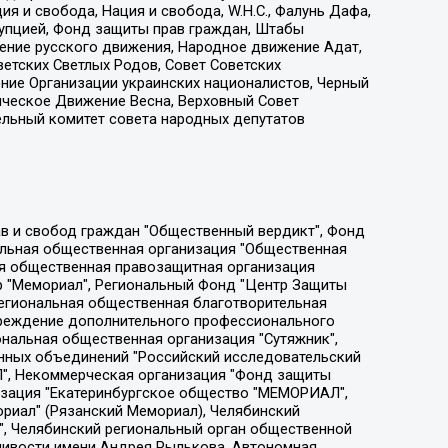
я и свобода, Нация и свобода, W.H.С., Фалунь Дафа,
рупцией, Фонд защиты прав граждан, Штабы
ение русского движения, Народное движение Адат,
етских Светлых Родов, Совет Советских
ение Организации украинских националистов, Черный
ическое Движение Весна, Верховный Совет
ельный комитет совета народных депутатов
ции социально-правовых программ "Лилит", Дальневосточное общественное движение "Маяк", Санкт-Петербургская ЛГБТ-инициативная группа "Выход", Инициативная группа ЛГБТ+ "Реверс", Алексеев Андрей Викторович, Бекбулатова Таисия Львовна, Беляев Иван Михайлович, Владыкина Елена Сергеевна, Гельман Марат Александрович, Никульшина Вероника Юрьевна, Толоконникова Надежда Андреевна, Шендерович Виктор Анатольевич, Общество с ограниченной ответственностью "Данное сообщение", Общество с ограниченной ответственностью Издательский дом "Новая глава", Айнбиндер Александра Александровна, Московский комьюнити-центр для ЛГБТ+инициатив, Благотворительный фонд развития филантропии, Deutsche Welle (Германия, Kurt-Schumacher-Strasse 3, 53113 Bonn), Борзунова Мария Михайловна, Воробьев Виктор Викторович, Голубева Анна Львовна, Константинова Алла Михайловна, Малкова Ирина Владимировна, Мурадов Мурад Абдулгалимович, Осетинская Елизавета Николаевна, Понасенков Евгений Николаевич, Ганапольский Матвей Юрьевич, Киселев Евгений Алексеевич, Борухович Ирина Григорьевна, Дремин Иван Тимофеевич, Дубровский Дмитрий Викторович, Красноярская региональная общественная организация поддержки и развития альтернативных образовательных технологий и межкультурных коммуникаций "ИНТЕРРА", Маяковская Екатерина Алексеевна, Фейгин Марк Захарович, Филимонов Андрей Викторович, Дзугкоева Регина Николаевна, Доброхотов Роман Александрович, Дудь Юрий Александрович, Елкин Сергей Владимирович, Кругликов Кирилл Игоревич, Сабунаева Мария Леонидовна, Семенов Алексей Владимирович, Шаинян Карен Багратович, Шульман Екатерина Михайловна, Асафьев Артур Валерьевич, Вахштайн Виктор Семенович, Венедиктов Алексей Алексеевич, Лушникова Екатерина Евгеньевна, Волков Леонид Михайлович, Невзоров Александр Глебович, Пархоменко Сергей Борисович, Сироткин Ярослав Николаевич, Кара-Мурза Владимир Владимирович, Баранова Наталья Владимировна, Гозман Леонид Яковлевич, Кагарлицкий Борис Юльевич, Климарев Михаил Валерьевич, Милов Владимир Станиславович, Автономная некоммерческая организация Краснодарский центр современного искусства "Типография", Моргенштерн Алишер Тагирович, Соболь Любовь Эдуардовна, Общество с ограниченной ответственностью "ЛИЗА НОРМ", Каспаров Гарри Кимович, Ходорковский Михаил Борисович, Общество с ограниченной ответственностью "Апрельские тезисы", Данилович Ирина Брониславовна, Кашин Олег Владимирович, Петров Николай Владимирович, Пивоваров Алексей Владимирович, Соколов Михаил Владимирович, Цветкова Юлия Владимировна, Чичваркин Евгений Александрович, Комитет против пыток/Команда против пыток, Общество с ограниченной ответственностью "Первый научный", Общество с ограниченной ответственностью "Вертолет и ко", Белоцерковская Вероника Борисовна, Кац Максим Евгеньевич, Лазарева Татьяна Юрьевна, Шаведдинов Руслан Табризович, Яшин Илья Валерьевич, Общество с ограниченной ответственностью "Иноагент ААВ", Алешковский Дмитрий Петрович, Альбац Евгения Марковна, Быков Дмитрий Львович, Галямина Юлия Евгеньевна, Лойко Сергей Леонидович, Мартынов Кирилл Константинович, Медведев Сергей Александрович, Крашенинников Федор Геннадиевич, Гордеева Катерина Вл