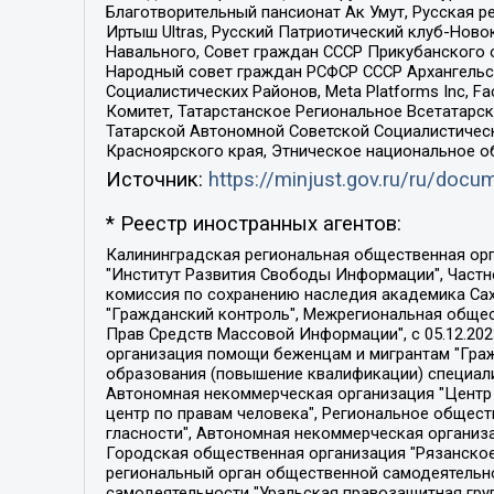
Благотворительный пансионат Ак Умут, Русская ре
Иртыш Ultras, Русский Патриотический клуб-Нов
Навального, Совет граждан СССР Прикубанского 
Народный совет граждан РСФСР СССР Архангельск
Социалистических Районов, Meta Platforms Inc, 
Комитет, Татарстанское Региональное Всетатар
Татарской Автономной Советской Социалистическ
Красноярского края, Этническое национальное о
Источник:
https://minjust.gov.ru/ru/doc
* Реестр иностранных агентов:
Калининградская региональная общественная организация "Экозащита!-Женсовет", Фонд содействия защите прав и свобод граждан "Общественный вердикт", Фонд "Институт Развития Свободы Информации", Частное учреждение "Информационное агентство МЕМО. РУ", Региональная общественная организация "Общественная комиссия по сохранению наследия академика Сахарова", Фонд поддержки свободы прессы, Санкт-Петербургская общественная правозащитная организация "Гражданский контроль", Межрегиональная общественная организация "Информационно-просветительский центр "Мемориал", Региональный Фонд "Центр Защиты Прав Средств Массовой Информации", с 05.12.2023 Фонд "Центр Защиты Прав Средств массовой информации", Региональная общественная благотворительная организация помощи беженцам и мигрантам "Гражданское содействие", Негосударственное образовательное учреждение дополнительного профессионального образования (повышение квалификации) специалистов "АКАДЕМИЯ ПО ПРАВАМ ЧЕЛОВЕКА", Свердловская региональная общественная организация "Сутяжник", Автономная некоммерческая организация "Центр независимых социологических исследований", Союз общественных объединений "Российский исследовательский центр по правам человека", Региональное общественное учреждение научно-информационный центр "МЕМОРИАЛ", Некоммерческая организация "Фонд защиты гласности", Автономная некоммерческая организация "Институт прав человека", Городская общественная организация "Екатеринбургское общество "МЕМОРИАЛ", Городская общественная организация "Рязанское историко-просветительское и правозащитное общество "Мемориал" (Рязанский Мемориал), Челябинский региональный орган общественной самодеятельности – женское общественное объединение "Женщины Евразии", Челябинский региональный орган общественной самодеятельности "Уральская правозащитная группа", Фонд содействия защите здоровья и социальной справедливости имени Андрея Рылькова, Автономная Некоммерческая Организация "Аналитический Центр Юрия Левады", Автономная некоммерческая организация социальной поддержки населения "Проект Апрель", Региональная общественная организация помощи женщинам и детям, находящимся в кризисной ситуации "Информационно-методический центр "Анна", Фонд содействия развитию массовых коммуникаций и правовому просвещению "Так-так-Так", Фонд содействия устойчивому развитию "Серебряная тайга", Свердловский региональный общественный фонд социальных проектов "Новое время", "Idel.Реалии", Кавказ.Реалии, Крым.Реалии, Телеканал Настоящее Время, Татаро-башкирская служба Радио Свобода (Azatliq Radiosi), Радио Свободная Европа/Радио Свобода (PCE/PC), "Сибирь.Реалии", "Фактограф", Благотворительный фонд помощи осужденным и их семьям, Автономная некоммерческая организация "Институт глобализации и социальных движений", Фонд "В защиту прав заключенных", Частное учреждение "Центр поддержки и содействия развитию средств массовой информации", Пензенский региональный общественный благотворительный фонд "Гражданский союз", "Север.Реалии", Некоммерческая организация Фонд "Правовая инициатива", 