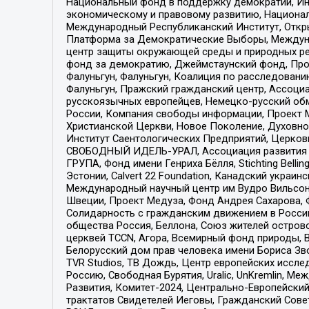
Национальный фонд в поддержку демократии, Ин
экономическому и правовому развитию, Национ
Международный Республиканский Институт, Откры
Платформа за Демократические Выборы, Междуна
центр защиты окружающей среды и природных ресу
фонд за демократию, Джеймстаунский фонд, Прож
Фалуньгун, Фалуньгун, Коалиция по расследован
Фалуньгун, Пражский гражданский центр, Ассоци
русскоязычных европейцев, Немецко-русский об
России, Компания свободы информации, Проект М
Христианской Церкви, Новое Поколение, Духовн
Институт Саентологических Предприятий, Церков
СВОБОДНЫЙ ИДЕЛЬ-УРАЛ, Ассоциация развития ж
ГРУПА, Фонд имени Генриха Бёлля, Stichting Bellin
Эстонии, Calvert 22 Foundation, Канадский укра
Международный научный центр им Вудро Вильсона
Швеции, Проект Медуза, Фонд Андрея Сахарова, Ф
Солидарность с гражданским движением в России 
общества Россия, Беллона, Союз жителей острово
церквей TCCN, Агора, Всемирный фонд природы, B
Белорусский дом прав человека имени Бориса Зво
TVR Studios, ТВ Дождь, Центр европейских иссл
Россию, Свободная Бурятия, Uralic, UnKremlin, 
Развития, Комитет-2024, Центрально-Европейски
трактатов Свидетелей Иеговы, Гражданский Совет