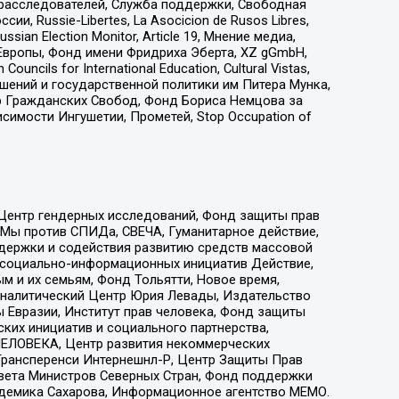
-расследователей, Служба поддержки, Свободная
 Russie-Libertes, La Asocicion de Rusos Libres,
an Election Monitor, Article 19, Мнение медиа,
Европы, Фонд имени Фридриха Эберта, XZ gGmbH,
ls for International Education, Cultural Vistas,
ошений и государственной политики им Питера Мунка,
 Гражданских Свобод, Фонд Бориса Немцова за
имости Ингушетии, Прометей, Stop Occupation of
 Центр гендерных исследований, Фонд защиты прав
 Мы против СПИДа, СВЕЧА, Гуманитарное действие,
ддержки и содействия развитию средств массовой
р социально-информационных инициатив Действие,
 и их семьям, Фонд Тольятти, Новое время,
, Аналитический Центр Юрия Левады, Издательство
 Евразии, Институт прав человека, Фонд защиты
ких инициатив и социального партнерства,
ЕЛОВЕКА, Центр развития некоммерческих
 Трансперенси Интернешнл-Р, Центр Защиты Прав
овета Министров Северных Стран, Фонд поддержки
адемика Сахарова, Информационное агентство МЕМО.