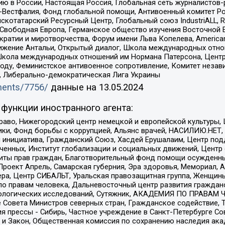
ю в России, Настоящая Россия, Глобальная сеть журналистов
естфалия, Фонд глобальной помощи, Антивоенный комитет России,
татарский Ресурсный Центр, Глобальный союз IndustriALL, Russi
 Свободная Европа, Германское общество изучения Восточной 
и и миротворчества, Форум имени Льва Копелева, American Counci
ое движение Антальи, Открытый диалог, Школа международных отн
Школа международных отношений им Нормана Патерсона, Центр
ду, Феминистское антивоенное сопротивление, Комитет независ
а, Либерально-демократическая Лига Украины
uments/7756/
данные на
13.05.2024
функции иностранного агента:
раво, Нижегородский центр немецкой и европейской культуры,
тики, Фонд борьбы с коррупцией, Альянс врачей, НАСИЛИЮ.НЕТ,
я инициатива, Гражданский Союз, Хасдей Ерушалаим, Центр по
юченных, Институт глобализации и социальных движений, Цент
ты прав граждан, Благотворительный фонд помощи осужденным
а, Проект Апрель, Самарская губерния, Эра здоровья, Мемориал
ера, Центр СИБАЛЬТ, Уральская правозащитная группа, Женщины
по правам человека, Дальневосточный центр развития гражданс
ологических исследований, Сутяжник, АКАДЕМИЯ ПО ПРАВАМ Ч
е Совета Министров северных стран, Гражданское содействие,
я прессы - Сибирь, Частное учреждение в Санкт-Петербурге С
 и Закон, Общественная комиссия по сохранению наследия ак