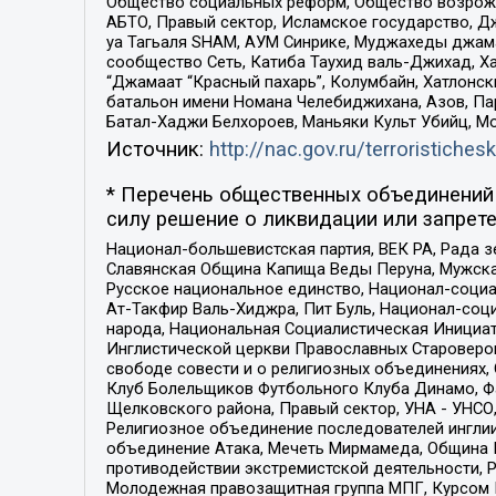
Общество социальных реформ, Общество возрожд
АБТО, Правый сектор, Исламское государство, Д
уа Тагьаля SHAM, АУМ Синрике, Муджахеды джама
сообщество Сеть, Катиба Таухид валь-Джихад, Хай
“Джамаат “Красный пахарь”, Колумбайн, Хатлонск
батальон имени Номана Челебиджихана, Азов, Па
Батал-Хаджи Белхороев, Маньяки Культ Убийц, М
Источник:
http://nac.gov.ru/terroristichesk
* Перечень общественных объединений 
силу решение о ликвидации или запрете
Национал-большевистская партия, ВЕК РА, Рада 
Славянская Община Капища Веды Перуна, Мужская
Русское национальное единство, Национал-социа
Ат-Такфир Валь-Хиджра, Пит Буль, Национал-соц
народа, Национальная Социалистическая Инициат
Инглистической церкви Православных Староверов
свободе совести и о религиозных объединениях,
Клуб Болельщиков Футбольного Клуба Динамо, Фа
Щелковского района, Правый сектор, УНА - УНСО, У
Религиозное объединение последователей инглии
объединение Атака, Мечеть Мирмамеда, Община К
противодействии экстремистской деятельности, 
Молодежная правозащитная группа МПГ, Курсом П