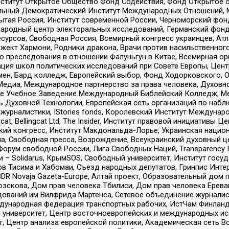
ститут Открытое Общество Фонд Содействия, Фонд Открытое 
альный Демократический Институт Международных Отношений,
тая Россия, Институт современной России, Черноморский фонд
родный центр электоральных исследований, Германский фонд
рсов, Свободная Россия, Всемирный конгресс украинцев, Атла
ект Хармони, Родники дракона, Врачи против насильственного
ию преследования в отношении Фалуньгун в Китае, Всемирная о
ация школ политических исследований при Совете Европы, Цен
мен, Бард колледж, Европейский выбор, Фонд Ходорковского,
едиа, Международное партнерство за права человека, Духовно
ое Учебное Заведение Международный Библейский Колледж, М
ь Духовной Технологии, Европейская сеть организаций по наб
урналистики, IStories fonds, Королевский Институт Между
gcat, Bellingcat Ltd, The Insider, Институт правовой инициатив
инский конгресс, Институт Макдональда-Лорье, Украинская нац
, Свободная пресса, Возрождение, Всеукраинский духовный цен
орум свободной России, Лига Свободных Наций, Transparеncy I
– Solidarus, КрымSOS, Свободный университет, Институт госу
в Тисима и Хабомаи, Съезд народных депутатов, Гринпис Инте
DR Novaja Gazeta-Europe, Алтай проект, Образовательный дом 
зскова, Дом прав человека Тбилиси, Дом прав человека Ерева
едований им Вилфрида Мартенса, Сетевое объединение журнали
Международная федерация транспортных рабочих, ИстЧам Финлан
й университет, Центр восточноевропейских и международных и
, Центр анализа европейской политики, Академическая сеть Во