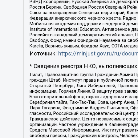
РЭНД корпорейшн, Русская Америка за демократи
Россия Берлин, Свободная Россия Северный Рейн-В
Союз за возвращение Северных территорий, Крымско
Федерация анархического черного креста, Радио
Мобильная академия поддержки гендерной демократи
Institute of International Education, Антивоенн
Российско-канадский демократический альянс, 
Свободу, Фонд имени Фридриха Науманна за свобо
Karelia, Вернись живым, Фридом Хаус, СОТА меди
Источник:
https://minjust.gov.ru/ru/doc
* Сведения реестра НКО, выполняющих 
Лилит, Правозащитная группа Гражданин.Армия.П
граждан Штаб, Институт права и публичной поли
Открытый Петербург, Лига Избирателей, Правова
информации, Горячая Линия, В защиту прав закл
Благотворительный фонд охраны здоровья и защи
Серебряная тайга, Так-Так-Так, Сова, центр Анн
Парк Гагарина, Фонд имени Андрея Рылькова, Сф
гласности, Российский исследовательский центр 
Гражданское действие, Центр независимых соци
организаций, Частное учреждение в Калининград
Средств Массовой Информации, Институт развити
свободы прессы, Гражданский контроль, Человек