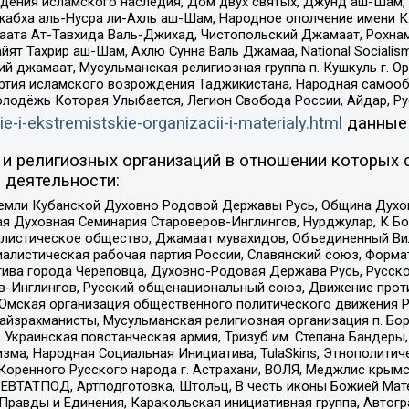
ения исламского наследия, Дом двух святых, Джунд аш-Шам, 
жабха аль-Нусра ли-Ахль аш-Шам, Народное ополчение имени К.
ата Ат-Тавхида Валь-Джихад, Чистопольский Джамаат, Рохнам
ят Тахрир аш-Шам, Ахлю Сунна Валь Джамаа, National Socialism
ий джамаат, Мусульманская религиозная группа п. Кушкуль г. 
ртия исламского возрождения Таджикистана, Народная самооб
олодёжь Которая Улыбается, Легион Свобода России, Айдар, Р
ie-i-ekstremistskie-organizacii-i-materialy.html
данные
и религиозных организаций в отношении которых 
 деятельности:
земли Кубанской Духовно Родовой Державы Русь, Община Духо
 Духовная Семинария Староверов-Инглингов, Нурджулар, К Бо
листическое общество, Джамаат мувахидов, Объединенный Вил
иалистическая рабочая партия России, Славянский союз, Форма
ива города Череповца, Духовно-Родовая Держава Русь, Русск
-Инглингов, Русский общенациональный союз, Движение против
 Омская организация общественного политического движения Р
йзрахманисты, Мусульманская религиозная организация п. Бо
краинская повстанческая армия, Тризуб им. Степана Бандеры, Бр
зма, Народная Социальная Инициатива, TulaSkins, Этнополитич
оренного Русского народа г. Астрахани, ВОЛЯ, Меджлис крымс
РЕВТАТПОД, Артподготовка, Штольц, В честь иконы Божией Мате
равды и Единения, Каракольская инициативная группа, Автогра