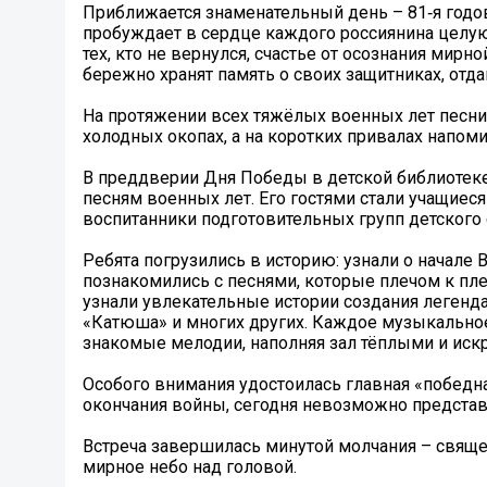
Приближается знаменательный день – 81‑я годо
пробуждает в сердце каждого россиянина целую 
тех, кто не вернулся, счастье от осознания ми
бережно хранят память о своих защитниках, отда
На протяжении всех тяжёлых военных лет песни
холодных окопах, а на коротких привалах напо
В преддверии Дня Победы в детской библиотеке
песням военных лет. Его гостями стали учащиес
воспитанники подготовительных групп детского 
Ребята погрузились в историю: узнали о начале
познакомились с песнями, которые плечом к пл
узнали увлекательные истории создания легенда
«Катюша» и многих других. Каждое музыкально
знакомые мелодии, наполняя зал тёплыми и ис
Особого внимания удостоилась главная «победна
окончания войны, сегодня невозможно представ
Встреча завершилась минутой молчания – свяще
мирное небо над головой.