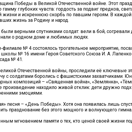
вщина Победы в Великой Отечественной войне. Этот праз
гамму глубоких чувств: гордость за подвиг предков, свет
рной жизни и искреннюю скорбь по павшим героям. В каждо
вших жизнь за Родину и народ.
 были верными спутниками солдат: вели в бой, согревали
минали о родном доме и любимых людях.
‑филиале № 4 состоялось трогательное мероприятие, пос
я школы № 16 имени Героя Советского Союза И. А. Лапенко
сада № 41.
 Великой Отечественной войны, проследили её ключевые э
ечу с солдатами боролись с фашистскими захватчиками. Ю
рных композиций – «Священная война», «Землянка», «Тёмн
е произведение находило живой отклик: дети дружно под
кренними эмоциями.
я» песня – «День Победы». Хотя она появилась лишь спуст
ить празднование без этого мощного и волнующего гимна
нным мгновением памяти о тех, кто ценой своей жизни по