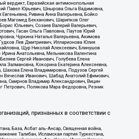
ый вердикт, Евразийская антимонопольная
кий Павел Юрьевич, Шнырова Ольга Вадимовна,
 Евгеньевна, Ривина Анна Валерьевна, Бойко
хоев Магомед Бекханович, Шарипков Олег
Борис Юльевич, Созаев Валерий Валерьевич,
тович, Гасан Ольга Павловна, Паутов Юрий
ровна, Чуркина Наталья Валерьевна, Акимова
 Гудков Лев Дмитриевич, Илларионова Юлия
ихайловна, Щур Николай Алексеевич, Блинушов
е Ирина Анатольевна, Мельникова Валентина
Беляев Сергей Иванович, Голубева Елена
ила Залмановна, Кокорина Екатерина Алексеевна,
, Шахова Елена Владимировна, Подузов Сергей
ин Вячеслав Иванович, Шабад Анатолий Ефимович,
вна, Смирнов Владимир Александрович, Вицин
ег Петрович, Полякова Мара Федоровна, Резник
ганизаций, признанных в соответствии с
на, База, Асбат аль-Ансар, Священная война,
ижение Талибан, Исламская партия Туркестана,