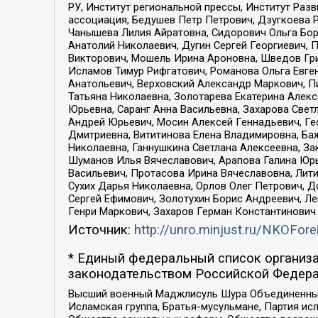
РУ, Институт региональной прессы, Институт Ра
ассоциация, Бедушев Петр Петрович, Дзугкоева 
Чанышева Лилия Айратовна, Сидорович Ольга Бори
Анатолий Николаевич, Дугин Сергей Георгиевич, 
Викторович, Мошель Ирина Ароновна, Шведов Гри
Исламов Тимур Рифгатович, Романова Ольга Евге
Анатольевич, Верховский Александр Маркович, П
Татьяна Николаевна, Золотарева Екатерина Алек
Юрьевна, Саранг Анна Васильевна, Захарова Свет
Андрей Юрьевич, Мосин Алексей Геннадьевич, Ге
Дмитриевна, Вититинова Елена Владимировна, Ба
Николаевна, Ганнушкина Светлана Алексеевна, За
Шуманов Илья Вячеславович, Арапова Галина Юрь
Васильевич, Протасова Ирина Вячеславовна, Лит
Сухих Дарья Николаевна, Орлов Олег Петрович, 
Сергей Ефимович, Золотухин Борис Андреевич, Л
Генри Маркович, Захаров Герман Константинович
Источник:
http://unro.minjust.ru/NKOFore
* Единый федеральный список организа
законодательством Российской Федера
Высший военный Маджлисуль Шура Объединенных с
Исламская группа, Братья-мусульмане, Партия ис