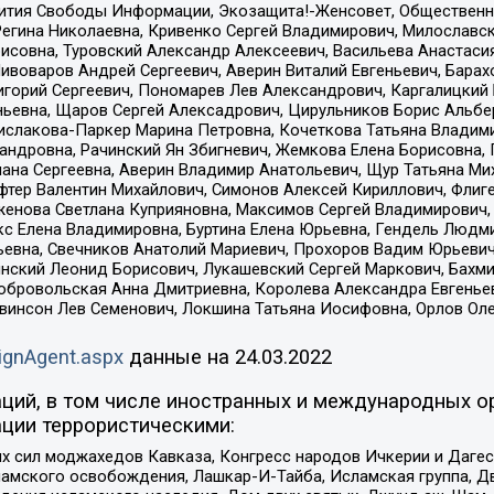
звития Свободы Информации, Экозащита!-Женсовет, Общественн
Регина Николаевна, Кривенко Сергей Владимирович, Милославс
совна, Туровский Александр Алексеевич, Васильева Анастасия
Пивоваров Андрей Сергеевич, Аверин Виталий Евгеньевич, Бара
горий Сергеевич, Пономарев Лев Александрович, Каргалицкий 
ньевна, Щаров Сергей Алексадрович, Цирульников Борис Альбер
ислакова-Паркер Марина Петровна, Кочеткова Татьяна Владими
сандровна, Рачинский Ян Збигневич, Жемкова Елена Борисовна,
лана Сергеевна, Аверин Владимир Анатольевич, Щур Татьяна М
фтер Валентин Михайлович, Симонов Алексей Кириллович, Флиг
женова Светлана Куприяновна, Максимов Сергей Владимирович, 
кс Елена Владимировна, Буртина Елена Юрьевна, Гендель Людм
евна, Свечников Анатолий Мариевич, Прохоров Вадим Юрьевич
инский Леонид Борисович, Лукашевский Сергей Маркович, Бахм
Добровольская Анна Дмитриевна, Королева Александра Евгенье
евинсон Лев Семенович, Локшина Татьяна Иосифовна, Орлов Ол
ignAgent.aspx
данные на
24.03.2022
ций, в том числе иностранных и международных ор
ции террористическими:
ил моджахедов Кавказа, Конгресс народов Ичкерии и Дагеста
ламского освобождения, Лашкар-И-Тайба, Исламская группа, Дв