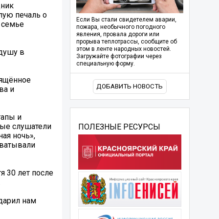
дник
лую печаль о
Если Вы стали свидетелем аварии,
й семье
пожара, необычного погодного
явления, провала дороги или
прорыва теплотрассы, сообщите об
этом в ленте народных новостей.
 душу в
Загружайте фотографии через
специальную форму.
вящённое
ДОБАВИТЬ НОВОСТЬ
ва и
тапы и
ные слушатели
ПОЛЕЗНЫЕ РЕСУРСЫ
ая ночь»,
хватывали
я 30 лет после
.
дарил нам