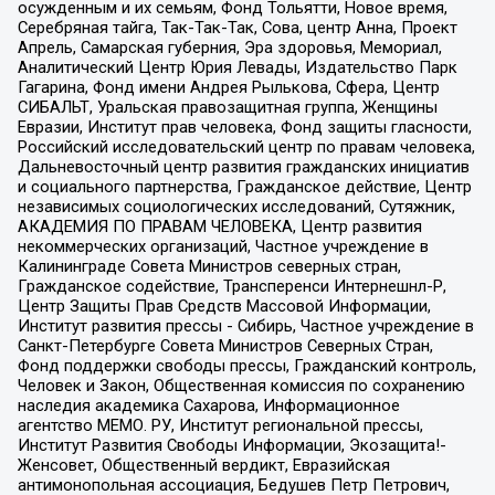
осужденным и их семьям, Фонд Тольятти, Новое время,
Серебряная тайга, Так-Так-Так, Сова, центр Анна, Проект
Апрель, Самарская губерния, Эра здоровья, Мемориал,
Аналитический Центр Юрия Левады, Издательство Парк
Гагарина, Фонд имени Андрея Рылькова, Сфера, Центр
СИБАЛЬТ, Уральская правозащитная группа, Женщины
Евразии, Институт прав человека, Фонд защиты гласности,
Российский исследовательский центр по правам человека,
Дальневосточный центр развития гражданских инициатив
и социального партнерства, Гражданское действие, Центр
независимых социологических исследований, Сутяжник,
АКАДЕМИЯ ПО ПРАВАМ ЧЕЛОВЕКА, Центр развития
некоммерческих организаций, Частное учреждение в
Калининграде Совета Министров северных стран,
Гражданское содействие, Трансперенси Интернешнл-Р,
Центр Защиты Прав Средств Массовой Информации,
Институт развития прессы - Сибирь, Частное учреждение в
Санкт-Петербурге Совета Министров Северных Стран,
Фонд поддержки свободы прессы, Гражданский контроль,
Человек и Закон, Общественная комиссия по сохранению
наследия академика Сахарова, Информационное
агентство МЕМО. РУ, Институт региональной прессы,
Институт Развития Свободы Информации, Экозащита!-
Женсовет, Общественный вердикт, Евразийская
антимонопольная ассоциация, Бедушев Петр Петрович,