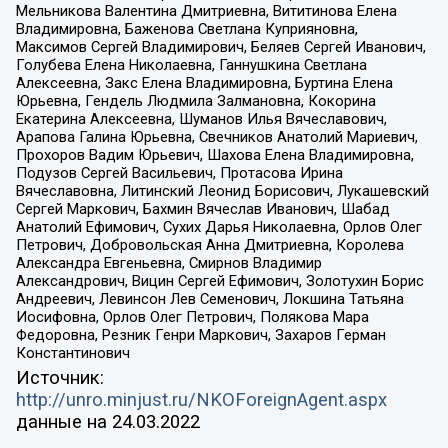
Мельникова Валентина Дмитриевна, Вититинова Елена
Владимировна, Баженова Светлана Куприяновна,
Максимов Сергей Владимирович, Беляев Сергей Иванович,
Голубева Елена Николаевна, Ганнушкина Светлана
Алексеевна, Закс Елена Владимировна, Буртина Елена
Юрьевна, Гендель Людмила Залмановна, Кокорина
Екатерина Алексеевна, Шуманов Илья Вячеславович,
Арапова Галина Юрьевна, Свечников Анатолий Мариевич,
Прохоров Вадим Юрьевич, Шахова Елена Владимировна,
Подузов Сергей Васильевич, Протасова Ирина
Вячеславовна, Литинский Леонид Борисович, Лукашевский
Сергей Маркович, Бахмин Вячеслав Иванович, Шабад
Анатолий Ефимович, Сухих Дарья Николаевна, Орлов Олег
Петрович, Добровольская Анна Дмитриевна, Королева
Александра Евгеньевна, Смирнов Владимир
Александрович, Вицин Сергей Ефимович, Золотухин Борис
Андреевич, Левинсон Лев Семенович, Локшина Татьяна
Иосифовна, Орлов Олег Петрович, Полякова Мара
Федоровна, Резник Генри Маркович, Захаров Герман
Константинович
Источник:
http://unro.minjust.ru/NKOForeignAgent.aspx
данные на
24.03.2022