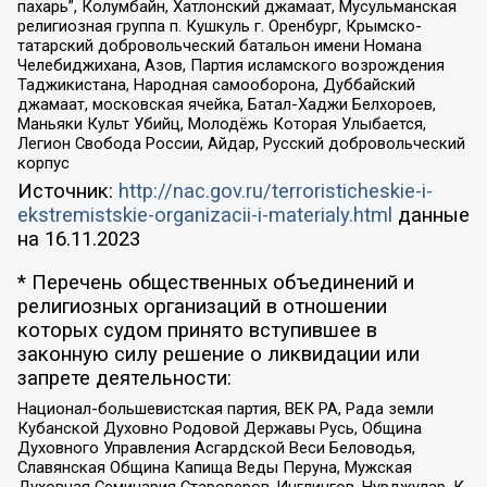
пахарь”, Колумбайн, Хатлонский джамаат, Мусульманская
религиозная группа п. Кушкуль г. Оренбург, Крымско-
татарский добровольческий батальон имени Номана
Челебиджихана, Азов, Партия исламского возрождения
Таджикистана, Народная самооборона, Дуббайский
джамаат, московская ячейка, Батал-Хаджи Белхороев,
Маньяки Культ Убийц, Молодёжь Которая Улыбается,
Легион Свобода России, Айдар, Русский добровольческий
корпус
Источник:
http://nac.gov.ru/terroristicheskie-i-
ekstremistskie-organizacii-i-materialy.html
данные
на
16.11.2023
* Перечень общественных объединений и
религиозных организаций в отношении
которых судом принято вступившее в
законную силу решение о ликвидации или
запрете деятельности:
Национал-большевистская партия, ВЕК РА, Рада земли
Кубанской Духовно Родовой Державы Русь, Община
Духовного Управления Асгардской Веси Беловодья,
Славянская Община Капища Веды Перуна, Мужская
Духовная Семинария Староверов-Инглингов, Нурджулар, К