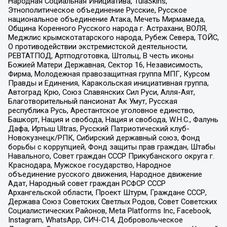
Народная Социальная Инициатива, TulaSkins,
Этнополитическое объединение Русские, Русское
национальное объединение Атака, Мечеть Мирмамеда,
Община Коренного Русского народа г. Астрахани, ВОЛЯ,
Меджлис крымскотатарского народа, Рубеж Севера, ТОЙС,
О противодействии экстремистской деятельности,
РЕВТАТПОД, Артподготовка, Штольц, В честь иконы
Божией Матери Державная, Сектор 16, Независимость,
Фирма, Молодежная правозащитная группа МПГ, Курсом
Правды и Единения, Каракольская инициативная группа,
Автоград Крю, Союз Славянских Сил Руси, Алля-Аят,
Благотворительный пансионат Ак Умут, Русская
республика Русь, Арестантское уголовное единство,
Башкорт, Нация и свобода, Нация и свобода, W.H.С., Фалунь
Дафа, Иртыш Ultras, Русский Патриотический клуб-
Новокузнецк/РПК, Сибирский державный союз, Фонд
борьбы с коррупцией, Фонд защиты прав граждан, Штабы
Навального, Совет граждан СССР Прикубанского округа г.
Краснодара, Мужское государство, Народное
объединение русского движения, Народное движение
Адат, Народный совет граждан РСФСР СССР
Архангельской области, Проект Штурм, Граждане СССР,
Держава Союз Советских Светлых Родов, Совет Советских
Социалистических Районов, Meta Platforms Inc, Facebook,
Instagram, WhatsApp, СИЧ-С14, Добровольческое