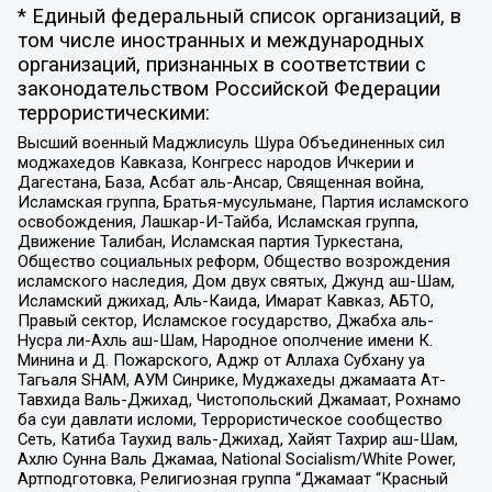
* Единый федеральный список организаций, в
том числе иностранных и международных
организаций, признанных в соответствии с
законодательством Российской Федерации
террористическими:
Высший военный Маджлисуль Шура Объединенных сил
моджахедов Кавказа, Конгресс народов Ичкерии и
Дагестана, База, Асбат аль-Ансар, Священная война,
Исламская группа, Братья-мусульмане, Партия исламского
освобождения, Лашкар-И-Тайба, Исламская группа,
Движение Талибан, Исламская партия Туркестана,
Общество социальных реформ, Общество возрождения
исламского наследия, Дом двух святых, Джунд аш-Шам,
Исламский джихад, Аль-Каида, Имарат Кавказ, АБТО,
Правый сектор, Исламское государство, Джабха аль-
Нусра ли-Ахль аш-Шам, Народное ополчение имени К.
Минина и Д. Пожарского, Аджр от Аллаха Субхану уа
Тагьаля SHAM, АУМ Синрике, Муджахеды джамаата Ат-
Тавхида Валь-Джихад, Чистопольский Джамаат, Рохнамо
ба суи давлати исломи, Террористическое сообщество
Сеть, Катиба Таухид валь-Джихад, Хайят Тахрир аш-Шам,
Ахлю Сунна Валь Джамаа, National Socialism/White Power,
Артподготовка, Религиозная группа “Джамаат “Красный