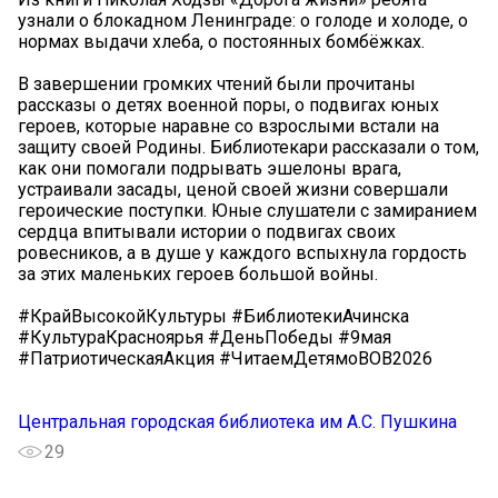
узнали о блокадном Ленинграде: о голоде и холоде, о
нормах выдачи хлеба, о постоянных бомбёжках.
В завершении громких чтений были прочитаны
рассказы о детях военной поры, о подвигах юных
героев, которые наравне со взрослыми встали на
защиту своей Родины. Библиотекари рассказали о том,
как они помогали подрывать эшелоны врага,
устраивали засады, ценой своей жизни совершали
героические поступки. Юные слушатели с замиранием
сердца впитывали истории о подвигах своих
ровесников, а в душе у каждого вспыхнула гордость
за этих маленьких героев большой войны.
#КрайВысокойКультуры #БиблиотекиАчинска
#КультураКрасноярья #ДеньПобеды #9мая
#ПатриотическаяАкция #ЧитаемДетямоВОВ2026
Центральная городская библиотека им А.С. Пушкина
29