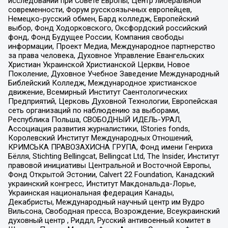
исследований при Совете Европы, Центр либеральной
современности, Форум русскоязычных европейцев,
Немецко-русский обмен, Бард колледж, Европейский
выбор, Фонд Ходорковского, Оксфордский российский
фонд, Фонд Будущее России, Компания свободы
информации, Проект Медиа, Международное партнерство
за права человека, Духовное Управление Евангельских
Христиан Украинской Христианской Церкви, Новое
Поколение, Духовное Учебное Заведение Международный
Библейский Колледж, Международное христианское
движение, Всемирный Институт Саентологических
Предприятий, Церковь Духовной Технологии, Европейская
сеть организаций по наблюдению за выборами,
Республика Польша, СВОБОДНЫЙ ИДЕЛЬ-УРАЛ,
Ассоциация развития журналистики, IStories fonds,
Королевский Институт Международных Отношений,
КРИМСЬКА ПРАВОЗАХИСНА ГРУПА, Фонд имени Генриха
Бёлля, Stichting Bellingcat, Bellingcat Ltd, The Insider, Институт
правовой инициативы Центральной и Восточной Европы,
Фонд Открытой Эстонии, Calvert 22 Foundation, Канадский
украинский конгресс, Институт Макдональда-Лорье,
Украинская национальная федерация Канады,
Декабристы, Международный научный центр им Вудро
Вильсона, Свободная пресса, Возрождение, Всеукраинский
духовный центр , Риддл, Русский антивоенный комитет в