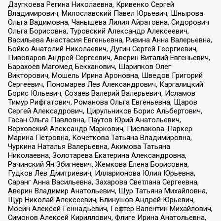
Дзугкоева Регина Николаевна, Кривенко Сергей
Владимирович, Милославский Павел Юрьевич, Шнырова
Ольга Вадимовна, Чанышева Лилия Айратовна, Сидорович
Ольга Борисовна, Туровский Александр Алексеевич,
Васильева Анастасия Евгеньевна, Ривина Анна Валерьевна,
Бойко Анатолий Николаевич, Дугин Сергей Георгиевич,
Пивоваров Андрей Сергеевич, Аверин Виталий Евгеньевич,
Барахоев Магомед Бекханович, Шарипков Олег
Викторович, Мошель Ирина Ароновна, Шведов Григорий
Сергеевич, Пономарев Лев Александрович, Каргалицкий
Борис Юльевич, Созаев Валерий Валерьевич, Исламов
Тимур Рифгатович, Романова Ольга Евгеньевна, Щаров
Сергей Алексадрович, Цирульников Борис Альбертович,
Гасан Ольга Павловна, Паутов Юрий Анатольевич,
Верховский Александр Маркович, Пислакова-Паркер
Марина Петровна, Кочеткова Татьяна Владимировна,
Чуркина Наталья Валерьевна, Акимова Татьяна
Николаевна, Золотарева Екатерина Александровна,
Рачинский Ян Збигневич, Жемкова Елена Борисовна,
Гудков Лев Дмитриевич, Илларионова Юлия Юрьевна,
Саранг Анна Васильевна, Захарова Светлана Сергеевна,
Аверин Владимир Анатольевич, Щур Татьяна Михайловна,
Щур Николай Алексеевич, Блинушов Андрей Юрьевич,
Мосин Алексей Геннадьевич, Гефтер Валентин Михайлович,
Симонов Алексей Кириллович, Флиге Ирина Анатольевна,