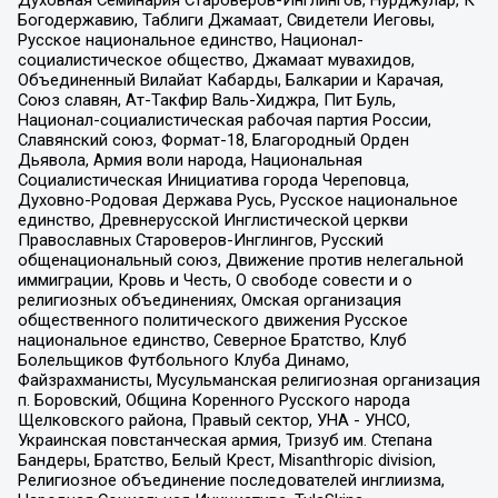
Богодержавию, Таблиги Джамаат, Свидетели Иеговы,
Русское национальное единство, Национал-
социалистическое общество, Джамаат мувахидов,
Объединенный Вилайат Кабарды, Балкарии и Карачая,
Союз славян, Ат-Такфир Валь-Хиджра, Пит Буль,
Национал-социалистическая рабочая партия России,
Славянский союз, Формат-18, Благородный Орден
Дьявола, Армия воли народа, Национальная
Социалистическая Инициатива города Череповца,
Духовно-Родовая Держава Русь, Русское национальное
единство, Древнерусской Инглистической церкви
Православных Староверов-Инглингов, Русский
общенациональный союз, Движение против нелегальной
иммиграции, Кровь и Честь, О свободе совести и о
религиозных объединениях, Омская организация
общественного политического движения Русское
национальное единство, Северное Братство, Клуб
Болельщиков Футбольного Клуба Динамо,
Файзрахманисты, Мусульманская религиозная организация
п. Боровский, Община Коренного Русского народа
Щелковского района, Правый сектор, УНА - УНСО,
Украинская повстанческая армия, Тризуб им. Степана
Бандеры, Братство, Белый Крест, Misanthropic division,
Религиозное объединение последователей инглиизма,