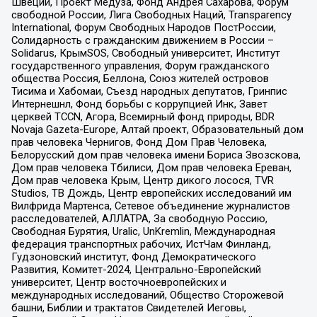
Швеции, Проект Медуза, Фонд Андрея Сахарова, Форум
свободной России, Лига Свободных Наций, Transparеncy
International, Форум Свободных Народов ПостРоссии,
Солидарность с гражданским движением в России –
Solidarus, КрымSOS, Свободный университет, Институт
государственного управления, Форум гражданского
общества Россия, Беллона, Союз жителей островов
Тисима и Хабомаи, Съезд народных депутатов, Гринпис
Интернешнл, Фонд борьбы с коррупцией Инк, Завет
церквей TCCN, Агора, Всемирный фонд природы, BDR
Novaja Gazeta-Europe, Алтай проект, Образовательный дом
прав человека Чернигов, Фонд Дом Прав Человека,
Белорусский дом прав человека имени Бориса Звозскова,
Дом прав человека Тбилиси, Дом прав человека Ереван,
Дом прав человека Крым, Центр дикого лосося, TVR
Studios, ТВ Дождь, Центр европейских исследований им
Вилфрида Мартенса, Сетевое объединение журналистов
расследователей, АЛЛАТРА, За свободную Россию,
Свободная Бурятия, Uralic, UnKremlin, Международная
федерация транспортных рабочих, ИстЧам Финланд,
Гудзоновский институт, Фонд Демократического
Развития, Комитет-2024, Центрально-Европейский
университет, Центр восточноевропейских и
международных исследований, Общество Сторожевой
башни, Библии и трактатов Свидетелей Иеговы,