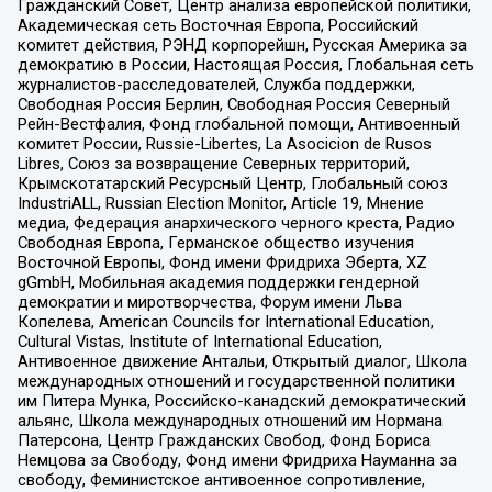
Гражданский Совет, Центр анализа европейской политики,
Академическая сеть Восточная Европа, Российский
комитет действия, РЭНД корпорейшн, Русская Америка за
демократию в России, Настоящая Россия, Глобальная сеть
журналистов-расследователей, Служба поддержки,
Свободная Россия Берлин, Свободная Россия Северный
Рейн-Вестфалия, Фонд глобальной помощи, Антивоенный
комитет России, Russie-Libertes, La Asocicion de Rusos
Libres, Союз за возвращение Северных территорий,
Крымскотатарский Ресурсный Центр, Глобальный союз
IndustriALL, Russian Election Monitor, Article 19, Мнение
медиа, Федерация анархического черного креста, Радио
Свободная Европа, Германское общество изучения
Восточной Европы, Фонд имени Фридриха Эберта, XZ
gGmbH, Мобильная академия поддержки гендерной
демократии и миротворчества, Форум имени Льва
Копелева, American Councils for International Education,
Cultural Vistas, Institute of International Education,
Антивоенное движение Антальи, Открытый диалог, Школа
международных отношений и государственной политики
им Питера Мунка, Российско-канадский демократический
альянс, Школа международных отношений им Нормана
Патерсона, Центр Гражданских Свобод, Фонд Бориса
Немцова за Свободу, Фонд имени Фридриха Науманна за
свободу, Феминистское антивоенное сопротивление,