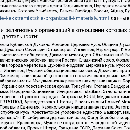
ий джамаат, Мусульманская религиозная группа п. Кушкуль г. 
ртия исламского возрождения Таджикистана, Народная самооб
олодёжь Которая Улыбается, Легион Свобода России, Айдар, Р
ie-i-ekstremistskie-organizacii-i-materialy.html
данные
и религиозных организаций в отношении которых 
 деятельности:
земли Кубанской Духовно Родовой Державы Русь, Община Духо
 Духовная Семинария Староверов-Инглингов, Нурджулар, К Бо
листическое общество, Джамаат мувахидов, Объединенный Вил
иалистическая рабочая партия России, Славянский союз, Форма
ива города Череповца, Духовно-Родовая Держава Русь, Русск
-Инглингов, Русский общенациональный союз, Движение против
 Омская организация общественного политического движения Р
йзрахманисты, Мусульманская религиозная организация п. Бо
краинская повстанческая армия, Тризуб им. Степана Бандеры, Бр
зма, Народная Социальная Инициатива, TulaSkins, Этнополитич
оренного Русского народа г. Астрахани, ВОЛЯ, Меджлис крымс
РЕВТАТПОД, Артподготовка, Штольц, В честь иконы Божией Мате
равды и Единения, Каракольская инициативная группа, Автогра
спублика Русь, Арестантское уголовное единство, Башкорт, Наци
окузнецк/РПК, Сибирский державный союз, Фонд борьбы с кор
округа г. Краснодара, Мужское государство, Народное объедин
ой области, Проект Штурм, Граждане СССР, Держава Союз Сов