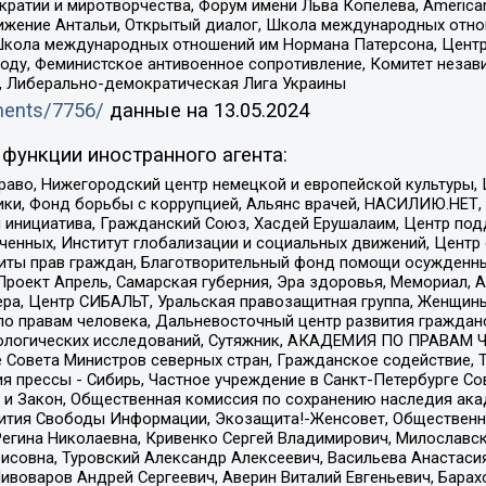
и и миротворчества, Форум имени Льва Копелева, American Counci
ое движение Антальи, Открытый диалог, Школа международных отн
Школа международных отношений им Нормана Патерсона, Центр
ду, Феминистское антивоенное сопротивление, Комитет независ
а, Либерально-демократическая Лига Украины
uments/7756/
данные на
13.05.2024
функции иностранного агента:
раво, Нижегородский центр немецкой и европейской культуры,
тики, Фонд борьбы с коррупцией, Альянс врачей, НАСИЛИЮ.НЕТ,
я инициатива, Гражданский Союз, Хасдей Ерушалаим, Центр по
юченных, Институт глобализации и социальных движений, Цент
ты прав граждан, Благотворительный фонд помощи осужденным
а, Проект Апрель, Самарская губерния, Эра здоровья, Мемориал
ера, Центр СИБАЛЬТ, Уральская правозащитная группа, Женщины
по правам человека, Дальневосточный центр развития гражданс
ологических исследований, Сутяжник, АКАДЕМИЯ ПО ПРАВАМ Ч
е Совета Министров северных стран, Гражданское содействие,
я прессы - Сибирь, Частное учреждение в Санкт-Петербурге С
 и Закон, Общественная комиссия по сохранению наследия ак
звития Свободы Информации, Экозащита!-Женсовет, Общественн
Регина Николаевна, Кривенко Сергей Владимирович, Милославс
совна, Туровский Александр Алексеевич, Васильева Анастасия
Пивоваров Андрей Сергеевич, Аверин Виталий Евгеньевич, Бара