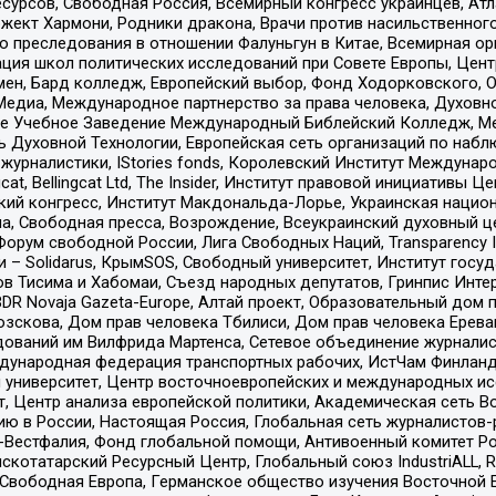
рсов, Свободная Россия, Всемирный конгресс украинцев, Атла
ект Хармони, Родники дракона, Врачи против насильственного
ию преследования в отношении Фалуньгун в Китае, Всемирная о
ация школ политических исследований при Совете Европы, Цен
мен, Бард колледж, Европейский выбор, Фонд Ходорковского,
едиа, Международное партнерство за права человека, Духовно
ое Учебное Заведение Международный Библейский Колледж, М
ь Духовной Технологии, Европейская сеть организаций по наб
урналистики, IStories fonds, Королевский Институт Между
gcat, Bellingcat Ltd, The Insider, Институт правовой инициатив
инский конгресс, Институт Макдональда-Лорье, Украинская нац
, Свободная пресса, Возрождение, Всеукраинский духовный цен
орум свободной России, Лига Свободных Наций, Transparеncy I
– Solidarus, КрымSOS, Свободный университет, Институт госу
в Тисима и Хабомаи, Съезд народных депутатов, Гринпис Инте
DR Novaja Gazeta-Europe, Алтай проект, Образовательный дом 
зскова, Дом прав человека Тбилиси, Дом прав человека Ерева
едований им Вилфрида Мартенса, Сетевое объединение журнали
Международная федерация транспортных рабочих, ИстЧам Финлан
й университет, Центр восточноевропейских и международных и
, Центр анализа европейской политики, Академическая сеть Во
ю в России, Настоящая Россия, Глобальная сеть журналистов
естфалия, Фонд глобальной помощи, Антивоенный комитет России,
татарский Ресурсный Центр, Глобальный союз IndustriALL, Russi
 Свободная Европа, Германское общество изучения Восточной 