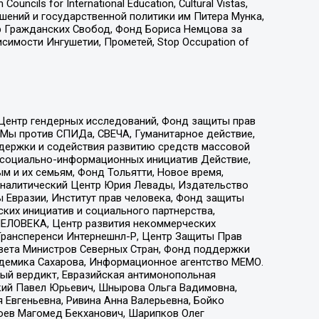
ls for International Education, Cultural Vistas,
ошений и государственной политики им Питера Мунка,
 Гражданских Свобод, Фонд Бориса Немцова за
имости Ингушетии, Прометей, Stop Occupation of
 Центр гендерных исследований, Фонд защиты прав
 Мы против СПИДа, СВЕЧА, Гуманитарное действие,
ддержки и содействия развитию средств массовой
р социально-информационных инициатив Действие,
 и их семьям, Фонд Тольятти, Новое время,
, Аналитический Центр Юрия Левады, Издательство
 Евразии, Институт прав человека, Фонд защиты
ких инициатив и социального партнерства,
ЕЛОВЕКА, Центр развития некоммерческих
 Трансперенси Интернешнл-Р, Центр Защиты Прав
овета Министров Северных Стран, Фонд поддержки
адемика Сахарова, Информационное агентство МЕМО.
ый вердикт, Евразийская антимонопольная
кий Павел Юрьевич, Шнырова Ольга Вадимовна,
 Евгеньевна, Ривина Анна Валерьевна, Бойко
хоев Магомед Бекханович, Шарипков Олег