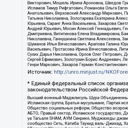
Викторович, Мошель Ирина Ароновна, Шведов Гри
Исламов Тимур Рифгатович, Романова Ольга Евге
Анатольевич, Верховский Александр Маркович, П
Татьяна Николаевна, Золотарева Екатерина Алек
Юрьевна, Саранг Анна Васильевна, Захарова Свет
Андрей Юрьевич, Мосин Алексей Геннадьевич, Ге
Дмитриевна, Вититинова Елена Владимировна, Ба
Николаевна, Ганнушкина Светлана Алексеевна, За
Шуманов Илья Вячеславович, Арапова Галина Юрь
Васильевич, Протасова Ирина Вячеславовна, Лит
Сухих Дарья Николаевна, Орлов Олег Петрович, 
Сергей Ефимович, Золотухин Борис Андреевич, Л
Генри Маркович, Захаров Герман Константинович
Источник:
http://unro.minjust.ru/NKOFore
* Единый федеральный список организа
законодательством Российской Федера
Высший военный Маджлисуль Шура Объединенных с
Исламская группа, Братья-мусульмане, Партия ис
Общество социальных реформ, Общество возрожд
АБТО, Правый сектор, Исламское государство, Д
уа Тагьаля SHAM, АУМ Синрике, Муджахеды джама
сообщество Сеть, Катиба Таухид валь-Джихад, Хай