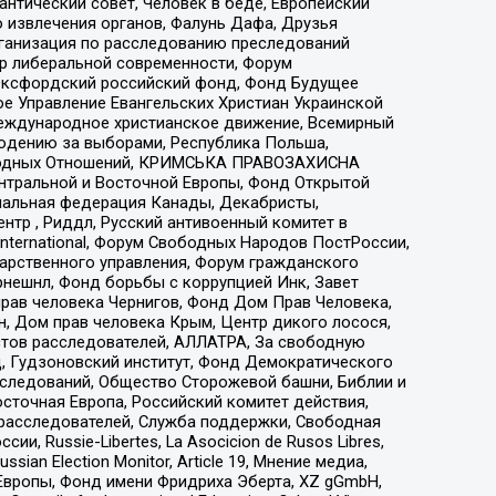
нтический совет, Человек в беде, Европейский
 извлечения органов, Фалунь Дафа, Друзья
рганизация по расследованию преследований
тр либеральной современности, Форум
 Оксфордский российский фонд, Фонд Будущее
е Управление Евангельских Христиан Украинской
еждународное христианское движение, Всемирный
людению за выборами, Республика Польша,
народных Отношений, КРИМСЬКА ПРАВОЗАХИСНА
ы Центральной и Восточной Европы, Фонд Открытой
иональная федерация Канады, Декабристы,
тр , Риддл, Русский антивоенный комитет в
nternational, Форум Свободных Народов ПостРоссии,
дарственного управления, Форум гражданского
рнешнл, Фонд борьбы с коррупцией Инк, Завет
прав человека Чернигов, Фонд Дом Прав Человека,
н, Дом прав человека Крым, Центр дикого лосося,
стов расследователей, АЛЛАТРА, За свободную
д, Гудзоновский институт, Фонд Демократического
сследований, Общество Сторожевой башни, Библии и
сточная Европа, Российский комитет действия,
-расследователей, Служба поддержки, Свободная
 Russie-Libertes, La Asocicion de Rusos Libres,
an Election Monitor, Article 19, Мнение медиа,
Европы, Фонд имени Фридриха Эберта, XZ gGmbH,