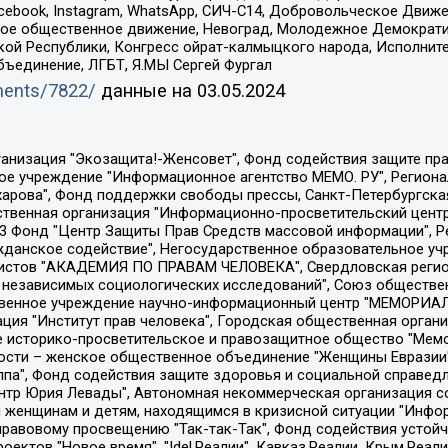
Facebook, Instagram, WhatsApp, СИЧ-С14, Добровольческое Движ
ское общественное движение, Невоград, Молодежное Демократ
ой Республики, Конгресс ойрат-калмыцкого народа, Исполнит
бъединение, ЛГБТ, Я.МЫ Сергей Фургал
uments/7822/
данные на
03.05.2024
Общество с ограниченной ответственностью "Радио Свободная Европа/Радио Свобода", Чешское информационное агентство "MEDIUM-ORIENT", Красноярская региональная общественная организация "Мы против СПИДа", Камалягин Денис Николаевич, Маркелов Сергей Евгеньевич, Пономарев Лев Александрович, Савицкая Людмила Алексеевна, Автономная некоммерческая организация "Центр по работе с проблемой насилия "НАСИЛИЮ.НЕТ", Межрегиональный профессиональный союз работников здравоохранения "Альянс врачей", Юридическое лицо, зарегистрированное в Латвийской Республике, SIA "Medusa Project" (регистрационный номер 40103797863, дата регистрации 10.06.2014), Некоммерческая организация "Фонд по борьбе с коррупцией", Автономная некоммерческая организация "Институт права и публичной политики", Баданин Роман Сергеевич, Гликин Максим Александрович, Железнова Мария Михайловна, Лукьянова Юлия Сергеевна, Маетная Елизавета Витальевна, Маняхин Петр Борисович, Чуракова Ольга Владимировна, Ярош Юлия Петровна, Юридическое лицо "The Insider SIA", зарегистрированное в Риге, Латвийская Республика (дата регистрации 26.06.2015), являющееся администратором доменного имени интернет-издания "The Insider SIA", https://theins.ru, Постернак Алексей Евгеньевич, Рубин Михаил Аркадьевич, Анин Роман Александрович, Юридическое лицо Istories fonds, зарегистрированное в Латвийской Республике (регистрационный номер 50008295751, дата регистрации 24.02.2020), Великовский Дмитрий Александрович, Долинина Ирина Николаевна, Мароховская Алеся Алексеевна, Шлейнов Роман Юрьевич, Шмагун Олеся Валентиновна, Общество с ограниченной ответственностью "Альтаир 2021", Общество с ограниченной ответственностью "Вега 2021", Общество с ограниченной ответственностью "Главный редактор 2021", Общество с ограниченной ответственностью "Ромашки монолит", Важенков Артем Валерьевич, Ивановская областная общественная организация "Центр гендерных исследований", Гурман Юрий Альбертович, Медиапроект "ОВД-Инфо", Егоров Владимир Владимирович, Жилинский Владимир Александрович, Общество с ограниченной ответственностью "ЗП", Иванова София Юрьевна, Карезина Инна Павловна, Кильтау Екатерина Викторовна, Петров Алексей Викторович, Пискунов Сергей Евгеньевич, Смирнов Сергей Сергеевич, Тихонов Михаил Сергеевич, Общество с ограниченной ответственностью "ЖУРНАЛИСТ-ИНОСТРАННЫЙ АГЕНТ", Арапова Галина Юрьевна, Вольтская Татьяна Анатольевна, Американская компания "Mason G.E.S. Anonymous Foundation" (США), являющаяся владельцем интернет-издания https://mnews.world/, Компания "Stichting Bellingcat", зарегистрированная в Нидерландах (дата регистрации 11.07.2018), Захаров Андрей Вячеславович, Клепиковская Екатерина Дмитриевна, Общество с ограниченной ответственностью "МЕМО", Перл Роман Александрович, Симонов Евгений Алексеевич, Соловьева Елена Анатольевна, Сотников Даниил Владимирович, Сурначева Елизавета Дмитриевна, Автономная некоммерческая организация по защите прав человека и информированию населения "Якутия – Наше Мнение", Общество с ограниченной ответственностью "Москоу диджитал медиа", с 26.01.2023 Общество с ограниченной ответственностью "Чайка Белые сады", Ветошкина Валерия Валерьевна, Заговора Максим Александрович, Межрегиональное общественное движение "Российская ЛГБТ - сеть", Оленичев Максим Владимирович, Павлов Иван Юрьевич, Скворцова Елена Сергеевна, Общество с ограниченной ответственностью "Как бы инагент", Кочетков Игорь Викторович, Общество с ограниченной ответственностью "Честные выборы", Еланчик Олег Александрович, Общество с ограниченной ответственностью "Нобелевский призыв", Гималова Регина Эмилевна, Григорьев Андрей Валерьевич, Григорьева Алина Александровна, Ассоциация по содействию защите прав призывников, альтернативнослужащих и военнослужащих "Правозащитная группа "Гражданин.Армия.Право", Хисамова Регина Фаритовна, Автономная некоммерческая организация по реализа