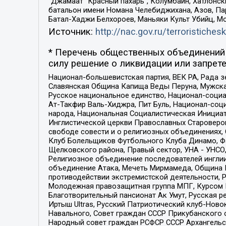
“Джамаат “Красный пахарь”, Колумбайн, Хатлонск
батальон имени Номана Челебиджихана, Азов, Па
Батал-Хаджи Белхороев, Маньяки Культ Убийц, М
Источник:
http://nac.gov.ru/terroristichesk
* Перечень общественных объединений 
силу решение о ликвидации или запрете
Национал-большевистская партия, ВЕК РА, Рада 
Славянская Община Капища Веды Перуна, Мужская
Русское национальное единство, Национал-социа
Ат-Такфир Валь-Хиджра, Пит Буль, Национал-соц
народа, Национальная Социалистическая Инициат
Инглистической церкви Православных Староверов
свободе совести и о религиозных объединениях,
Клуб Болельщиков Футбольного Клуба Динамо, Фа
Щелковского района, Правый сектор, УНА - УНСО, У
Религиозное объединение последователей инглии
объединение Атака, Мечеть Мирмамеда, Община К
противодействии экстремистской деятельности, 
Молодежная правозащитная группа МПГ, Курсом П
Благотворительный пансионат Ак Умут, Русская ре
Иртыш Ultras, Русский Патриотический клуб-Нов
Навального, Совет граждан СССР Прикубанского 
Народный совет граждан РСФСР СССР Архангельск