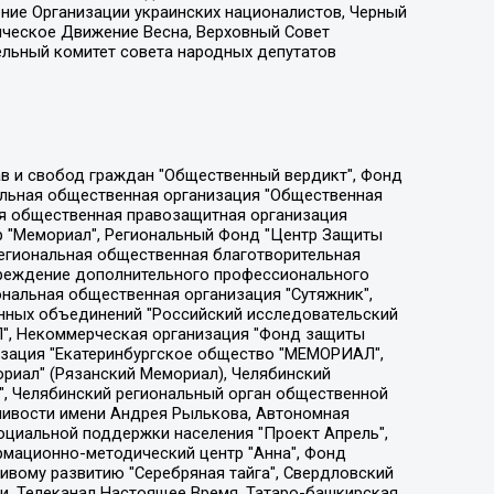
ение Организации украинских националистов, Черный
ическое Движение Весна, Верховный Совет
ельный комитет совета народных депутатов
ции социально-правовых программ "Лилит", Дальневосточное общественное движение "Маяк", Санкт-Петербургская ЛГБТ-инициативная группа "Выход", Инициативная группа ЛГБТ+ "Реверс", Алексеев Андрей Викторович, Бекбулатова Таисия Львовна, Беляев Иван Михайлович, Владыкина Елена Сергеевна, Гельман Марат Александрович, Никульшина Вероника Юрьевна, Толоконникова Надежда Андреевна, Шендерович Виктор Анатольевич, Общество с ограниченной ответственностью "Данное сообщение", Общество с ограниченной ответственностью Издательский дом "Новая глава", Айнбиндер Александра Александровна, Московский комьюнити-центр для ЛГБТ+инициатив, Благотворительный фонд развития филантропии, Deutsche Welle (Германия, Kurt-Schumacher-Strasse 3, 53113 Bonn), Борзунова Мария Михайловна, Воробьев Виктор Викторович, Голубева Анна Львовна, Константинова Алла Михайловна, Малкова Ирина Владимировна, Мурадов Мурад Абдулгалимович, Осетинская Елизавета Николаевна, Понасенков Евгений Николаевич, Ганапольский Матвей Юрьевич, Киселев Евгений Алексеевич, Борухович Ирина Григорьевна, Дремин Иван Тимофеевич, Дубровский Дмитрий Викторович, Красноярская региональная общественная организация поддержки и развития альтернативных образовательных технологий и межкультурных коммуникаций "ИНТЕРРА", Маяковская Екатерина Алексеевна, Фейгин Марк Захарович, Филимонов Андрей Викторович, Дзугкоева Регина Николаевна, Доброхотов Роман Александрович, Дудь Юрий Александрович, Елкин Сергей Владимирович, Кругликов Кирилл Игоревич, Сабунаева Мария Леонидовна, Семенов Алексей Владимирович, Шаинян Карен Багратович, Шульман Екатерина Михайловна, Асафьев Артур Валерьевич, Вахштайн Виктор Семенович, Венедиктов Алексей Алексеевич, Лушникова Екатерина Евгеньевна, Волков Леонид Михайлович, Невзоров Александр Глебович, Пархоменко Сергей Борисович, Сироткин Ярослав Николаевич, Кара-Мурза Владимир Владимирович, Баранова Наталья Владимировна, Гозман Леонид Яковлевич, Кагарлицкий Борис Юльевич, Климарев Михаил Валерьевич, Милов Владимир Станиславович, Автономная некоммерческая организация Краснодарский центр современного искусства "Типография", Моргенштерн Алишер Тагирович, Соболь Любовь Эдуардовна, Общество с ограниченной ответственностью "ЛИЗА НОРМ", Каспаров Гарри Кимович, Ходорковский Михаил Борисович, Общество с ограниченной ответственностью "Апрельские тезисы", Данилович Ирина Брониславовна, Кашин Олег Владимирович, Петров Николай Владимирович, Пивоваров Алексей Владимирович, Соколов Михаил Владимирович, Цветкова Юлия Владимировна, Чичваркин Евгений Александрович, Комитет против пыток/Команда против пыток, Общество с ограниченной ответственностью "Первый научный", Общество с ограниченной ответственностью "Вертолет и ко", Белоцерковская Вероника Борисовна, Кац Максим Евгеньевич, Лазарева Татьяна Юрьевна, Шаведдинов Руслан Табризович, Яшин Илья Валерьевич, Общество с ограниченной ответственностью "Иноагент ААВ", Алешковский Дмитрий Петрович, Альбац Евгения Марковна, Быков Дмитрий Львович, Галямина Юлия Евгеньевна, Лойко Сергей Леонидович, Мартынов Кирилл Константинович, Медведев Сергей Александрович, Крашенинников Федор Геннадиевич, Гордеева Катерина Вл