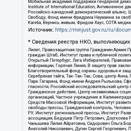
Мобильная академия поддержки гендерной демократи
Institute of International Education, Антивоенн
Российско-канадский демократический альянс, 
Свободу, Фонд имени Фридриха Науманна за свобо
Karelia, Вернись живым, Фридом Хаус, СОТА меди
Источник:
https://minjust.gov.ru/ru/doc
* Сведения реестра НКО, выполняющих 
Лилит, Правозащитная группа Гражданин.Армия.П
граждан Штаб, Институт права и публичной поли
Открытый Петербург, Лига Избирателей, Правова
информации, Горячая Линия, В защиту прав закл
Благотворительный фонд охраны здоровья и защи
Серебряная тайга, Так-Так-Так, Сова, центр Анн
Парк Гагарина, Фонд имени Андрея Рылькова, Сф
гласности, Российский исследовательский центр 
Гражданское действие, Центр независимых соци
организаций, Частное учреждение в Калининград
Средств Массовой Информации, Институт развити
свободы прессы, Гражданский контроль, Человек
РУ, Институт региональной прессы, Институт Ра
ассоциация, Бедушев Петр Петрович, Дзугкоева 
Чанышева Лилия Айратовна, Сидорович Ольга Бори
Анатолий Николаевич, Дугин Сергей Георгиевич, 