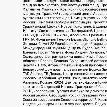
центр защиты окружающей среды и природных ресу
фонд за демократию, Джеймстаунский фонд, Прож
Фалуньгун, Фалуньгун, Коалиция по расследован
Фалуньгун, Пражский гражданский центр, Ассоци
русскоязычных европейцев, Немецко-русский об
России, Компания свободы информации, Проект М
Христианской Церкви, Новое Поколение, Духовн
Институт Саентологических Предприятий, Церков
СВОБОДНЫЙ ИДЕЛЬ-УРАЛ, Ассоциация развития ж
ГРУПА, Фонд имени Генриха Бёлля, Stichting Bellin
Эстонии, Calvert 22 Foundation, Канадский укра
Международный научный центр им Вудро Вильсона
Швеции, Проект Медуза, Фонд Андрея Сахарова, Ф
Солидарность с гражданским движением в России 
общества Россия, Беллона, Союз жителей острово
церквей TCCN, Агора, Всемирный фонд природы, B
Белорусский дом прав человека имени Бориса Зво
TVR Studios, ТВ Дождь, Центр европейских иссл
Россию, Свободная Бурятия, Uralic, UnKremlin, 
Развития, Комитет-2024, Центрально-Европейски
трактатов Свидетелей Иеговы, Гражданский Совет
РЭНД корпорейшн, Русская Америка за демократи
Россия Берлин, Свободная Россия Северный Рейн-В
Союз за возвращение Северных территорий, Крымско
Федерация анархического черного креста, Радио