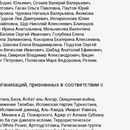
Борис Юльевич, Созаев Валерий Валерьевич,
тович, Гасан Ольга Павловна, Паутов Юрий
ровна, Чуркина Наталья Валерьевна, Акимова
 Гудков Лев Дмитриевич, Илларионова Юлия
ихайловна, Щур Николай Алексеевич, Блинушов
е Ирина Анатольевна, Мельникова Валентина
Беляев Сергей Иванович, Голубева Елена
ила Залмановна, Кокорина Екатерина Алексеевна,
, Шахова Елена Владимировна, Подузов Сергей
ин Вячеслав Иванович, Шабад Анатолий Ефимович,
вна, Смирнов Владимир Александрович, Вицин
ег Петрович, Полякова Мара Федоровна, Резник
ганизаций, признанных в соответствии с
на, База, Асбат аль-Ансар, Священная война,
ижение Талибан, Исламская партия Туркестана,
Исламский джихад, Аль-Каида, Имарат Кавказ,
 Минина и Д. Пожарского, Аджр от Аллаха Субхану
о ба суи давлати исломи, Террористическое
/White Power, Артподготовка, Религиозная группа