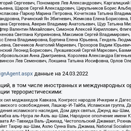
горий Сергеевич, Пономарев Лев Александрович, Каргалицкий 
ньевна, Щаров Сергей Алексадрович, Цирульников Борис Альбер
ислакова-Паркер Марина Петровна, Кочеткова Татьяна Владими
сандровна, Рачинский Ян Збигневич, Жемкова Елена Борисовна,
лана Сергеевна, Аверин Владимир Анатольевич, Щур Татьяна М
фтер Валентин Михайлович, Симонов Алексей Кириллович, Флиг
женова Светлана Куприяновна, Максимов Сергей Владимирович, 
кс Елена Владимировна, Буртина Елена Юрьевна, Гендель Людм
евна, Свечников Анатолий Мариевич, Прохоров Вадим Юрьевич
инский Леонид Борисович, Лукашевский Сергей Маркович, Бахм
Добровольская Анна Дмитриевна, Королева Александра Евгенье
евинсон Лев Семенович, Локшина Татьяна Иосифовна, Орлов Ол
ignAgent.aspx
данные на
24.03.2022
ций, в том числе иностранных и международных ор
ции террористическими:
ил моджахедов Кавказа, Конгресс народов Ичкерии и Дагеста
ламского освобождения, Лашкар-И-Тайба, Исламская группа, Дв
ения исламского наследия, Дом двух святых, Джунд аш-Шам, 
жабха аль-Нусра ли-Ахль аш-Шам, Народное ополчение имени К.
ата Ат-Тавхида Валь-Джихад, Чистопольский Джамаат, Рохнам
ят Тахрир аш-Шам, Ахлю Сунна Валь Джамаа, National Socialism