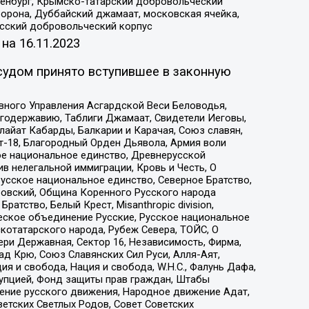
Оренбург, Крымско-татарский добровольческий
орона, Дуббайский джамаат, московская ячейка,
усский добровольческий корпус
 на
16.11.2023
судом принято вступившее в законную
вного Управления Асгардской Веси Беловодья,
годержавию, Таблиги Джамаат, Свидетели Иеговы,
айат Кабарды, Балкарии и Карачая, Союз славян,
т-18, Благородный Орден Дьявола, Армия воли
ое национальное единство, Древнерусской
 нелегальной иммиграции, Кровь и Честь, О
усское национальное единство, Северное Братство,
ровский, Община Коренного Русского народа
атство, Белый Крест, Misanthropic division,
еское объединение Русские, Русское национальное
котатарского народа, Рубеж Севера, ТОЙС, О
ри Державная, Сектор 16, Независимость, Фирма,
д Крю, Союз Славянских Сил Руси, Алля-Аят,
я и свобода, Нация и свобода, W.H.С., Фалунь Дафа,
рупцией, Фонд защиты прав граждан, Штабы
ение русского движения, Народное движение Адат,
етских Светлых Родов, Совет Советских