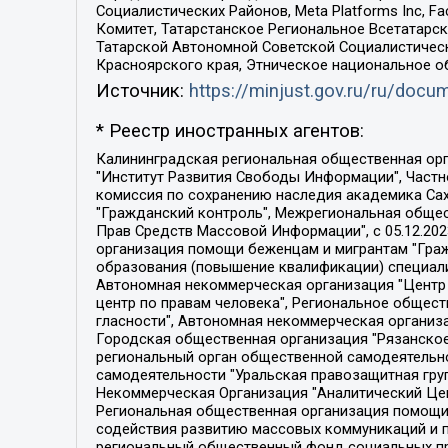
Социалистических Районов, Meta Platforms Inc, 
Комитет, Татарстанское Региональное Всетатар
Татарской Автономной Советской Социалистическ
Красноярского края, Этническое национальное о
Источник:
https://minjust.gov.ru/ru/doc
* Реестр иностранных агентов:
Калининградская региональная общественная организация "Экозащита!-Женсовет", Фонд содействия защите прав и свобод граждан "Общественный вердикт", Фонд "Институт Развития Свободы Информации", Частное учреждение "Информационное агентство МЕМО. РУ", Региональная общественная организация "Общественная комиссия по сохранению наследия академика Сахарова", Фонд поддержки свободы прессы, Санкт-Петербургская общественная правозащитная организация "Гражданский контроль", Межрегиональная общественная организация "Информационно-просветительский центр "Мемориал", Региональный Фонд "Центр Защиты Прав Средств Массовой Информации", с 05.12.2023 Фонд "Центр Защиты Прав Средств массовой информации", Региональная общественная благотворительная организация помощи беженцам и мигрантам "Гражданское содействие", Негосударственное образовательное учреждение дополнительного профессионального образования (повышение квалификации) специалистов "АКАДЕМИЯ ПО ПРАВАМ ЧЕЛОВЕКА", Свердловская региональная общественная организация "Сутяжник", Автономная некоммерческая организация "Центр независимых социологических исследований", Союз общественных объединений "Российский исследовательский центр по правам человека", Региональное общественное учреждение научно-информационный центр "МЕМОРИАЛ", Некоммерческая организация "Фонд защиты гласности", Автономная некоммерческая организация "Институт прав человека", Городская общественная организация "Екатеринбургское общество "МЕМОРИАЛ", Городская общественная организация "Рязанское историко-просветительское и правозащитное общество "Мемориал" (Рязанский Мемориал), Челябинский региональный орган общественной самодеятельности – женское общественное объединение "Женщины Евразии", Челябинский региональный орган общественной самодеятельности "Уральская правозащитная группа", Фонд содействия защите здоровья и социальной справедливости имени Андрея Рылькова, Автономная Некоммерческая Организация "Аналитический Центр Юрия Левады", Автономная некоммерческая организация социальной поддержки населения "Проект Апрель", Региональная общественная организация помощи женщинам и детям, находящимся в кризисной ситуации "Информационно-методический центр "Анна", Фонд содействия развитию массовых коммуникаций и правовому просвещению "Так-так-Так", Фонд содействия устойчивому развитию "Серебряная тайга", Свердловский региональный общественный фонд социальных проектов "Новое время", "Idel.Реалии", Кавказ.Реалии, Крым.Реалии, Телеканал Настоящее Время, Татаро-башкирская служба Радио Свобода (Azatliq Radiosi), Радио Свободная Европа/Радио Свобода (PCE/PC), "Сибирь.Реалии", "Фактограф", Благотворительный фонд помощи осужденным и их семьям, Автономная некоммерческая организация "Институт глобализации и социальных движений", Фонд "В защиту прав заключенных", Частное учреждение "Центр поддержки и содействия развитию средств массовой информации", Пензенский региональный общественный благотворительный фонд "Гражданский союз", "Север.Реалии", Некоммерческая организация Фонд "Правовая инициатива", 