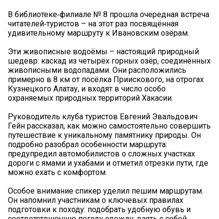
В библиотеке‑филиале № 8 прошла очередная встреча
читателей‑туристов – на этот раз посвящённая
удивительному маршруту к Ивановским озёрам.
Эти живописные водоёмы – настоящий природный
шедевр: каскад из четырёх горных озёр, соединённых
живописными водопадами. Они расположились
примерно в 8 км от посёлка Приискового, на отрогах
Кузнецкого Алатау, и входят в число особо
охраняемых природных территорий Хакасии.
Руководитель клуба туристов Евгений Эвальдович
Гейн рассказал, как можно самостоятельно совершить
путешествие к уникальному памятнику природы. Он
подробно разобрал особенности маршрута:
предупредил автомобилистов о сложных участках
дороги с ямами и ухабами и отметил отрезки пути, где
можно ехать с комфортом.
Особое внимание спикер уделил пешим маршрутам.
Он напомнил участникам о ключевых правилах
подготовки к походу: подобрать удобную обувь и
соответствующую погоду одежду; взять с собой