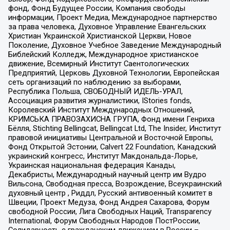
фонд, Фонд Будущее России, Компания свободы
информации, Проект Медиа, Международное партнерство
за права человека, Духовное Управление Евангельских
Христиан Украинской Христианской Церкви, Новое
Поколение, Духовное Учебное Заведение Международный
Библейский Колледж, Международное христианское
движение, Всемирный Институт Саентологических
Предприятий, Церковь Духовной Технологии, Европейская
сеть организаций по наблюдению за выборами,
Республика Польша, СВОБОДНЫЙ ИДЕЛЬ-УРАЛ,
Ассоциация развития журналистики, IStories fonds,
Королевский Институт Международных Отношений,
КРИМСЬКА ПРАВОЗАХИСНА ГРУПА, Фонд имени Генриха
Бёлля, Stichting Bellingcat, Bellingcat Ltd, The Insider, Институт
правовой инициативы Центральной и Восточной Европы,
Фонд Открытой Эстонии, Calvert 22 Foundation, Канадский
украинский конгресс, Институт Макдональда-Лорье,
Украинская национальная федерация Канады,
Декабристы, Международный научный центр им Вудро
Вильсона, Свободная пресса, Возрождение, Всеукраинский
духовный центр , Риддл, Русский антивоенный комитет в
Швеции, Проект Медуза, Фонд Андрея Сахарова, Форум
свободной России, Лига Свободных Наций, Transparеncy
International, Форум Свободных Народов ПостРоссии,