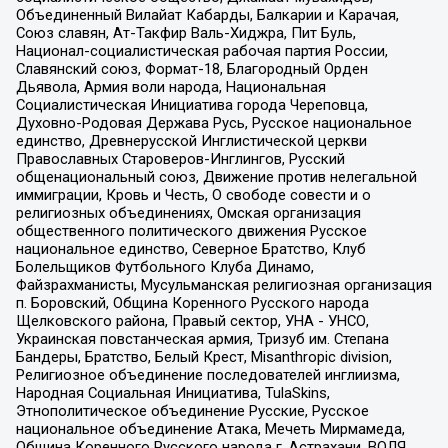
Объединенный Вилайат Кабарды, Балкарии и Карачая,
Союз славян, Ат-Такфир Валь-Хиджра, Пит Буль,
Национал-социалистическая рабочая партия России,
Славянский союз, Формат-18, Благородный Орден
Дьявола, Армия воли народа, Национальная
Социалистическая Инициатива города Череповца,
Духовно-Родовая Держава Русь, Русское национальное
единство, Древнерусской Инглистической церкви
Православных Староверов-Инглингов, Русский
общенациональный союз, Движение против нелегальной
иммиграции, Кровь и Честь, О свободе совести и о
религиозных объединениях, Омская организация
общественного политического движения Русское
национальное единство, Северное Братство, Клуб
Болельщиков Футбольного Клуба Динамо,
Файзрахманисты, Мусульманская религиозная организация
п. Боровский, Община Коренного Русского народа
Щелковского района, Правый сектор, УНА - УНСО,
Украинская повстанческая армия, Тризуб им. Степана
Бандеры, Братство, Белый Крест, Misanthropic division,
Религиозное объединение последователей инглиизма,
Народная Социальная Инициатива, TulaSkins,
Этнополитическое объединение Русские, Русское
национальное объединение Атака, Мечеть Мирмамеда,
Община Коренного Русского народа г. Астрахани, ВОЛЯ,