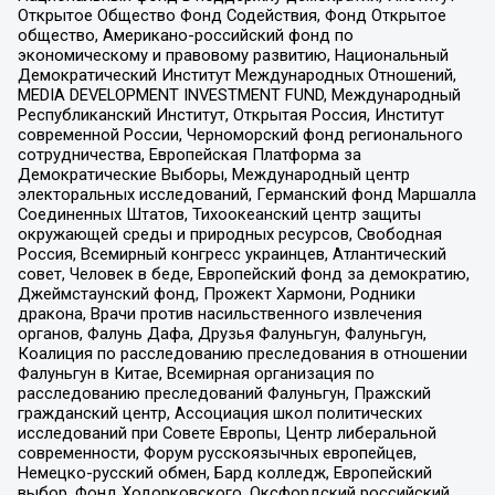
Открытое Общество Фонд Содействия, Фонд Открытое
общество, Американо-российский фонд по
экономическому и правовому развитию, Национальный
Демократический Институт Международных Отношений,
MEDIA DEVELOPMENT INVESTMENT FUND, Международный
Республиканский Институт, Открытая Россия, Институт
современной России, Черноморский фонд регионального
сотрудничества, Европейская Платформа за
Демократические Выборы, Международный центр
электоральных исследований, Германский фонд Маршалла
Соединенных Штатов, Тихоокеанский центр защиты
окружающей среды и природных ресурсов, Свободная
Россия, Всемирный конгресс украинцев, Атлантический
совет, Человек в беде, Европейский фонд за демократию,
Джеймстаунский фонд, Прожект Хармони, Родники
дракона, Врачи против насильственного извлечения
органов, Фалунь Дафа, Друзья Фалуньгун, Фалуньгун,
Коалиция по расследованию преследования в отношении
Фалуньгун в Китае, Всемирная организация по
расследованию преследований Фалуньгун, Пражский
гражданский центр, Ассоциация школ политических
исследований при Совете Европы, Центр либеральной
современности, Форум русскоязычных европейцев,
Немецко-русский обмен, Бард колледж, Европейский
выбор, Фонд Ходорковского, Оксфордский российский