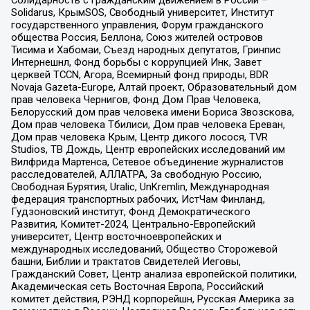
Солидарность с гражданским движением в России –
Solidarus, КрымSOS, Свободный университет, Институт
государственного управления, Форум гражданского
общества Россия, Беллона, Союз жителей островов
Тисима и Хабомаи, Съезд народных депутатов, Гринпис
Интернешнл, Фонд борьбы с коррупцией Инк, Завет
церквей TCCN, Агора, Всемирный фонд природы, BDR
Novaja Gazeta-Europe, Алтай проект, Образовательный дом
прав человека Чернигов, Фонд Дом Прав Человека,
Белорусский дом прав человека имени Бориса Звозскова,
Дом прав человека Тбилиси, Дом прав человека Ереван,
Дом прав человека Крым, Центр дикого лосося, TVR
Studios, ТВ Дождь, Центр европейских исследований им
Вилфрида Мартенса, Сетевое объединение журналистов
расследователей, АЛЛАТРА, За свободную Россию,
Свободная Бурятия, Uralic, UnKremlin, Международная
федерация транспортных рабочих, ИстЧам Финланд,
Гудзоновский институт, Фонд Демократического
Развития, Комитет-2024, Центрально-Европейский
университет, Центр восточноевропейских и
международных исследований, Общество Сторожевой
башни, Библии и трактатов Свидетелей Иеговы,
Гражданский Совет, Центр анализа европейской политики,
Академическая сеть Восточная Европа, Российский
комитет действия, РЭНД корпорейшн, Русская Америка за