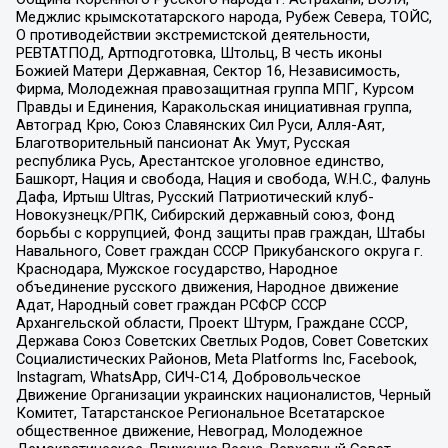
Меджлис крымскотатарского народа, Рубеж Севера, ТОЙС,
О противодействии экстремистской деятельности,
РЕВТАТПОД, Артподготовка, Штольц, В честь иконы
Божией Матери Державная, Сектор 16, Независимость,
Фирма, Молодежная правозащитная группа МПГ, Курсом
Правды и Единения, Каракольская инициативная группа,
Автоград Крю, Союз Славянских Сил Руси, Алля-Аят,
Благотворительный пансионат Ак Умут, Русская
республика Русь, Арестантское уголовное единство,
Башкорт, Нация и свобода, Нация и свобода, W.H.С., Фалунь
Дафа, Иртыш Ultras, Русский Патриотический клуб-
Новокузнецк/РПК, Сибирский державный союз, Фонд
борьбы с коррупцией, Фонд защиты прав граждан, Штабы
Навального, Совет граждан СССР Прикубанского округа г.
Краснодара, Мужское государство, Народное
объединение русского движения, Народное движение
Адат, Народный совет граждан РСФСР СССР
Архангельской области, Проект Штурм, Граждане СССР,
Держава Союз Советских Светлых Родов, Совет Советских
Социалистических Районов, Meta Platforms Inc, Facebook,
Instagram, WhatsApp, СИЧ-С14, Добровольческое
Движение Организации украинских националистов, Черный
Комитет, Татарстанское Региональное Всетатарское
общественное движение, Невоград, Молодежное