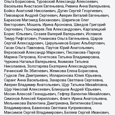
Ольга Борисовна, Туровский Александр Алексеевич,
Васильева Анастасия Евгеньевна, Ривина Анна Валерьевна,
Бойко Анатолий Николаевич, Дугин Сергей Георгиевич,
Пивоваров Андрей Сергеевич, Аверин Виталий Евгеньевич,
Барахоев Магомед Бекханович, Шарипков Олег
Викторович, Мошель Ирина Ароновна, Шведов Григорий
Сергеевич, Пономарев Лев Александрович, Каргалицкий
Борис Юльевич, Созаев Валерий Валерьевич, Исламов
Тимур Рифгатович, Романова Ольга Евгеньевна, Щаров
Сергей Алексадрович, Цирульников Борис Альбертович,
Гасан Ольга Павловна, Паутов Юрий Анатольевич,
Верховский Александр Маркович, Пислакова-Паркер
Марина Петровна, Кочеткова Татьяна Владимировна,
Чуркина Наталья Валерьевна, Акимова Татьяна
Николаевна, Золотарева Екатерина Александровна,
Рачинский Ян Збигневич, Жемкова Елена Борисовна,
Гудков Лев Дмитриевич, Илларионова Юлия Юрьевна,
Саранг Анна Васильевна, Захарова Светлана Сергеевна,
Аверин Владимир Анатольевич, Щур Татьяна Михайловна,
Щур Николай Алексеевич, Блинушов Андрей Юрьевич,
Мосин Алексей Геннадьевич, Гефтер Валентин Михайлович,
Симонов Алексей Кириллович, Флиге Ирина Анатольевна,
Мельникова Валентина Дмитриевна, Вититинова Елена
Владимировна, Баженова Светлана Куприяновна,
Максимов Сергей Владимирович, Беляев Сергей Иванович,