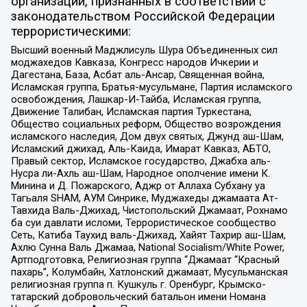
организаций, признанных в соответствии с
законодательством Российской Федерации
террористическими:
Высший военный Маджлисуль Шура Объединенных сил
моджахедов Кавказа, Конгресс народов Ичкерии и
Дагестана, База, Асбат аль-Ансар, Священная война,
Исламская группа, Братья-мусульмане, Партия исламского
освобождения, Лашкар-И-Тайба, Исламская группа,
Движение Талибан, Исламская партия Туркестана,
Общество социальных реформ, Общество возрождения
исламского наследия, Дом двух святых, Джунд аш-Шам,
Исламский джихад, Аль-Каида, Имарат Кавказ, АБТО,
Правый сектор, Исламское государство, Джабха аль-
Нусра ли-Ахль аш-Шам, Народное ополчение имени К.
Минина и Д. Пожарского, Аджр от Аллаха Субхану уа
Тагьаля SHAM, АУМ Синрике, Муджахеды джамаата Ат-
Тавхида Валь-Джихад, Чистопольский Джамаат, Рохнамо
ба суи давлати исломи, Террористическое сообщество
Сеть, Катиба Таухид валь-Джихад, Хайят Тахрир аш-Шам,
Ахлю Сунна Валь Джамаа, National Socialism/White Power,
Артподготовка, Религиозная группа “Джамаат “Красный
пахарь”, Колумбайн, Хатлонский джамаат, Мусульманская
религиозная группа п. Кушкуль г. Оренбург, Крымско-
татарский добровольческий батальон имени Номана