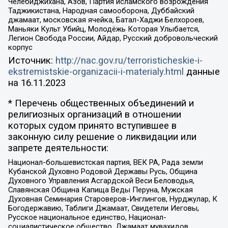
Челебиджихана, Азов, Партия исламского возрождения
Таджикистана, Народная самооборона, Дуббайский
джамаат, московская ячейка, Батал-Хаджи Белхороев,
Маньяки Культ Убийц, Молодёжь Которая Улыбается,
Легион Свобода России, Айдар, Русский добровольческий
корпус
Источник:
http://nac.gov.ru/terroristicheskie-i-
ekstremistskie-organizacii-i-materialy.html
данные
на
16.11.2023
* Перечень общественных объединений и
религиозных организаций в отношении
которых судом принято вступившее в
законную силу решение о ликвидации или
запрете деятельности:
Национал-большевистская партия, ВЕК РА, Рада земли
Кубанской Духовно Родовой Державы Русь, Община
Духовного Управления Асгардской Веси Беловодья,
Славянская Община Капища Веды Перуна, Мужская
Духовная Семинария Староверов-Инглингов, Нурджулар, К
Богодержавию, Таблиги Джамаат, Свидетели Иеговы,
Русское национальное единство, Национал-
социалистическое общество, Джамаат мувахидов,