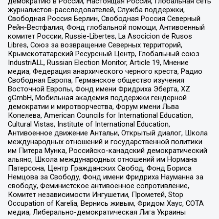
демократию в России, Настоящая Россия, Глобальная сеть
журналистов-расследователей, Служба поддержки,
Свободная Россия Берлин, Свободная Россия Северный
Рейн-Вестфалия, Фонд глобальной помощи, Антивоенный
комитет России, Russie-Libertes, La Asocicion de Rusos
Libres, Союз за возвращение Северных территорий,
Крымскотатарский Ресурсный Центр, Глобальный союз
IndustriALL, Russian Election Monitor, Article 19, Мнение
медиа, Федерация анархического черного креста, Радио
Свободная Европа, Германское общество изучения
Восточной Европы, Фонд имени Фридриха Эберта, XZ
gGmbH, Мобильная академия поддержки гендерной
демократии и миротворчества, Форум имени Льва
Копелева, American Councils for International Education,
Cultural Vistas, Institute of International Education,
Антивоенное движение Антальи, Открытый диалог, Школа
международных отношений и государственной политики
им Питера Мунка, Российско-канадский демократический
альянс, Школа международных отношений им Нормана
Патерсона, Центр Гражданских Свобод, Фонд Бориса
Немцова за Свободу, Фонд имени Фридриха Науманна за
свободу, Феминистское антивоенное сопротивление,
Комитет независимости Ингушетии, Прометей, Stop
Occupation of Karelia, Вернись живым, Фридом Хаус, СОТА
медиа, Либерально-демократическая Лига Украины