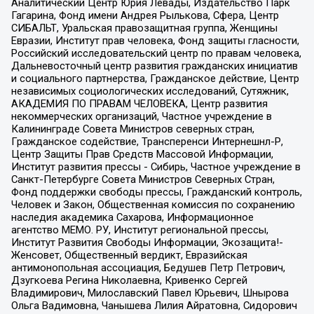
Аналитический Центр Юрия Левады, Издательство Парк
Гагарина, Фонд имени Андрея Рылькова, Сфера, Центр
СИБАЛЬТ, Уральская правозащитная группа, Женщины
Евразии, Институт прав человека, Фонд защиты гласности,
Российский исследовательский центр по правам человека,
Дальневосточный центр развития гражданских инициатив
и социального партнерства, Гражданское действие, Центр
независимых социологических исследований, Сутяжник,
АКАДЕМИЯ ПО ПРАВАМ ЧЕЛОВЕКА, Центр развития
некоммерческих организаций, Частное учреждение в
Калининграде Совета Министров северных стран,
Гражданское содействие, Трансперенси Интернешнл-Р,
Центр Защиты Прав Средств Массовой Информации,
Институт развития прессы - Сибирь, Частное учреждение в
Санкт-Петербурге Совета Министров Северных Стран,
Фонд поддержки свободы прессы, Гражданский контроль,
Человек и Закон, Общественная комиссия по сохранению
наследия академика Сахарова, Информационное
агентство МЕМО. РУ, Институт региональной прессы,
Институт Развития Свободы Информации, Экозащита!-
Женсовет, Общественный вердикт, Евразийская
антимонопольная ассоциация, Бедушев Петр Петрович,
Дзугкоева Регина Николаевна, Кривенко Сергей
Владимирович, Милославский Павел Юрьевич, Шнырова
Ольга Вадимовна, Чанышева Лилия Айратовна, Сидорович