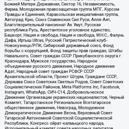
Божией Матери Державная, Сектор 16, Независимость,
Фирма, Молодежная правозащитная группа МПГ, Курсом
Правды и Единения, Каракольская инициативная группа,
Автоград Крю, Союз Славянских Сил Руси, Алля-Аят,
Благотворительный пансионат Ак Умут, Русская
республика Русь, Арестантское уголовное единство,
Башкорт, Нация и свобода, Нация и свобода, W.H.С., Фалунь
Дафа, Иртыш Ultras, Русский Патриотический клуб-
Новокузнецк/РПК, Сибирский державный союз, Фонд
борьбы с коррупцией, Фонд защиты прав граждан, Штабы
Навального, Совет граждан СССР Прикубанского округа г.
Краснодара, Мужское государство, Народное
объединение русского движения, Народное движение
Адат, Народный совет граждан РСФСР СССР
Архангельской области, Проект Штурм, Граждане СССР,
Держава Союз Советских Светлых Родов, Совет Советских
Социалистических Районов, Meta Platforms Inc, Facebook,
Instagram, WhatsApp, СИЧ-С14, Добровольческое
Движение Организации украинских националистов, Черный
Комитет, Татарстанское Региональное Всетатарское
общественное движение, Невоград, Молодежное
Демократическое Движение Весна, Верховный Совет
Татарской Автономной Советской Социалистической
Республики, Конгресс ойрат-калмыцкого народа,
Исполнительный комитет совета народных депутатов