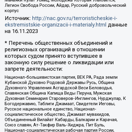
Маньяки Культ Убийц, Молодёжь Которая Улыбается,
Легион Свобода России, Айдар, Русский добровольческий
корпус
Источник:
http://nac.gov.ru/terroristicheskie-i-
ekstremistskie-organizacii-i-materialy.html
данные
на
16.11.2023
* Перечень общественных объединений и
религиозных организаций в отношении
которых судом принято вступившее в
законную силу решение о ликвидации или
запрете деятельности:
Национал-большевистская партия, ВЕК РА, Рада земли
Кубанской Духовно Родовой Державы Русь, Община
Духовного Управления Асгардской Веси Беловодья,
Славянская Община Капища Веды Перуна, Мужская
Духовная Семинария Староверов-Инглингов, Нурджулар, К
Богодержавию, Таблиги Джамаат, Свидетели Иеговы,
Русское национальное единство, Национал-
социалистическое общество, Джамаат мувахидов,
Объединенный Вилайат Кабарды, Балкарии и Карачая,
Союз славян, Ат-Такфир Валь-Хиджра, Пит Буль,
Национал-социалистическая рабочая партия России,