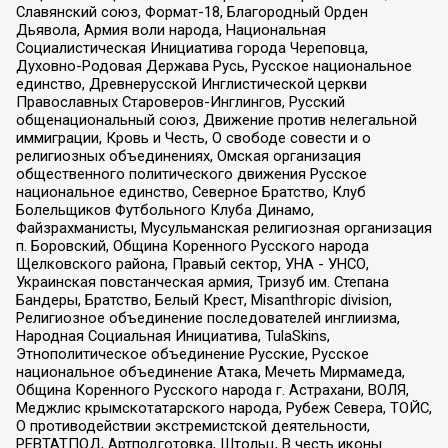
Славянский союз, Формат-18, Благородный Орден
Дьявола, Армия воли народа, Национальная
Социалистическая Инициатива города Череповца,
Духовно-Родовая Держава Русь, Русское национальное
единство, Древнерусской Инглистической церкви
Православных Староверов-Инглингов, Русский
общенациональный союз, Движение против нелегальной
иммиграции, Кровь и Честь, О свободе совести и о
религиозных объединениях, Омская организация
общественного политического движения Русское
национальное единство, Северное Братство, Клуб
Болельщиков Футбольного Клуба Динамо,
Файзрахманисты, Мусульманская религиозная организация
п. Боровский, Община Коренного Русского народа
Щелковского района, Правый сектор, УНА - УНСО,
Украинская повстанческая армия, Тризуб им. Степана
Бандеры, Братство, Белый Крест, Misanthropic division,
Религиозное объединение последователей инглиизма,
Народная Социальная Инициатива, TulaSkins,
Этнополитическое объединение Русские, Русское
национальное объединение Атака, Мечеть Мирмамеда,
Община Коренного Русского народа г. Астрахани, ВОЛЯ,
Меджлис крымскотатарского народа, Рубеж Севера, ТОЙС,
О противодействии экстремистской деятельности,
РЕВТАТПОД, Артподготовка, Штольц, В честь иконы