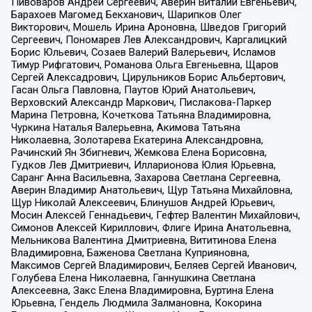
Пивоваров Андрей Сергеевич, Аверин Виталий Евгеньевич,
Барахоев Магомед Бекханович, Шарипков Олег
Викторович, Мошель Ирина Ароновна, Шведов Григорий
Сергеевич, Пономарев Лев Александрович, Каргалицкий
Борис Юльевич, Созаев Валерий Валерьевич, Исламов
Тимур Рифгатович, Романова Ольга Евгеньевна, Щаров
Сергей Алексадрович, Цирульников Борис Альбертович,
Гасан Ольга Павловна, Паутов Юрий Анатольевич,
Верховский Александр Маркович, Пислакова-Паркер
Марина Петровна, Кочеткова Татьяна Владимировна,
Чуркина Наталья Валерьевна, Акимова Татьяна
Николаевна, Золотарева Екатерина Александровна,
Рачинский Ян Збигневич, Жемкова Елена Борисовна,
Гудков Лев Дмитриевич, Илларионова Юлия Юрьевна,
Саранг Анна Васильевна, Захарова Светлана Сергеевна,
Аверин Владимир Анатольевич, Щур Татьяна Михайловна,
Щур Николай Алексеевич, Блинушов Андрей Юрьевич,
Мосин Алексей Геннадьевич, Гефтер Валентин Михайлович,
Симонов Алексей Кириллович, Флиге Ирина Анатольевна,
Мельникова Валентина Дмитриевна, Вититинова Елена
Владимировна, Баженова Светлана Куприяновна,
Максимов Сергей Владимирович, Беляев Сергей Иванович,
Голубева Елена Николаевна, Ганнушкина Светлана
Алексеевна, Закс Елена Владимировна, Буртина Елена
Юрьевна, Гендель Людмила Залмановна, Кокорина