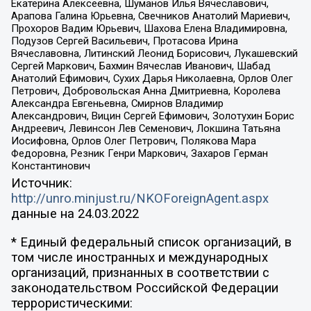
Екатерина Алексеевна, Шуманов Илья Вячеславович,
Арапова Галина Юрьевна, Свечников Анатолий Мариевич,
Прохоров Вадим Юрьевич, Шахова Елена Владимировна,
Подузов Сергей Васильевич, Протасова Ирина
Вячеславовна, Литинский Леонид Борисович, Лукашевский
Сергей Маркович, Бахмин Вячеслав Иванович, Шабад
Анатолий Ефимович, Сухих Дарья Николаевна, Орлов Олег
Петрович, Добровольская Анна Дмитриевна, Королева
Александра Евгеньевна, Смирнов Владимир
Александрович, Вицин Сергей Ефимович, Золотухин Борис
Андреевич, Левинсон Лев Семенович, Локшина Татьяна
Иосифовна, Орлов Олег Петрович, Полякова Мара
Федоровна, Резник Генри Маркович, Захаров Герман
Константинович
Источник:
http://unro.minjust.ru/NKOForeignAgent.aspx
данные на
24.03.2022
* Единый федеральный список организаций, в
том числе иностранных и международных
организаций, признанных в соответствии с
законодательством Российской Федерации
террористическими: