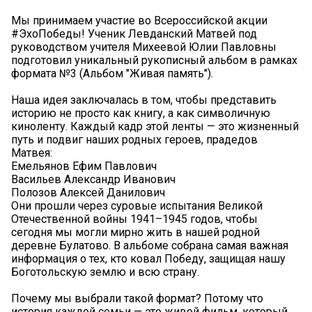
Мы принимаем участие во Всероссийской акции
#ЭхоПобеды! Ученик Левданский Матвей под
руководством учителя Михеевой Юлии Павловны
подготовил уникальный рукописный альбом в рамках
формата №3 (Альбом "Живая память").
Наша идея заключалась в том, чтобы представить
историю не просто как книгу, а как символичную
киноленту. Каждый кадр этой ленты — это жизненный
путь и подвиг наших родных героев, прадедов
Матвея:
Емельянов Ефим Павлович
Васильев Александр Иванович
Полозов Алексей Данилович
Они прошли через суровые испытания Великой
Отечественной войны 1941–1945 годов, чтобы
сегодня мы могли мирно жить в нашей родной
деревне Булатово. В альбоме собрана самая важная
информация о тех, кто ковал Победу, защищая нашу
Боготольскую землю и всю страну.
Почему мы выбрали такой формат? Потому что
история каждой семьи — это живой фильм, который