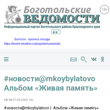
18+
Боготол - прогноз погоды
https://world-weather.ru/pogoda/russia/ufa/
#новости@mkoybylatovo ️
Альбом «Живая память»
10:16
07.05.2026 16+
#новости@mkoybylatovo | ️ Альбом «Живая память»