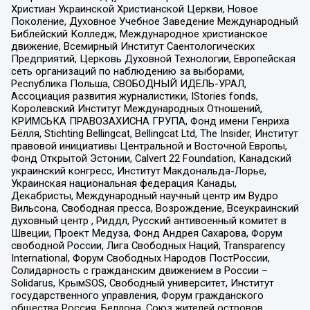
Христиан Украинской Христианской Церкви, Новое
Поколение, Духовное Учебное Заведение Международный
Библейский Колледж, Международное христианское
движение, Всемирный Институт Саентологических
Предприятий, Церковь Духовной Технологии, Европейская
сеть организаций по наблюдению за выборами,
Республика Польша, СВОБОДНЫЙ ИДЕЛЬ-УРАЛ,
Ассоциация развития журналистики, IStories fonds,
Королевский Институт Международных Отношений,
КРИМСЬКА ПРАВОЗАХИСНА ГРУПА, Фонд имени Генриха
Бёлля, Stichting Bellingcat, Bellingcat Ltd, The Insider, Институт
правовой инициативы Центральной и Восточной Европы,
Фонд Открытой Эстонии, Calvert 22 Foundation, Канадский
украинский конгресс, Институт Макдональда-Лорье,
Украинская национальная федерация Канады,
Декабристы, Международный научный центр им Вудро
Вильсона, Свободная пресса, Возрождение, Всеукраинский
духовный центр , Риддл, Русский антивоенный комитет в
Швеции, Проект Медуза, Фонд Андрея Сахарова, Форум
свободной России, Лига Свободных Наций, Transparеncy
International, Форум Свободных Народов ПостРоссии,
Солидарность с гражданским движением в России –
Solidarus, КрымSOS, Свободный университет, Институт
государственного управления, Форум гражданского
общества Россия, Беллона, Союз жителей островов