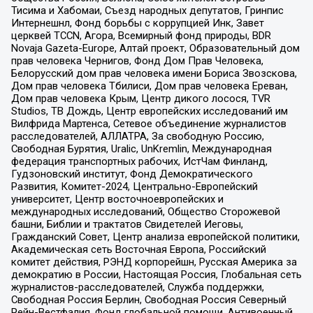
Тисима и Хабомаи, Съезд народных депутатов, Гринпис
Интернешнл, Фонд борьбы с коррупцией Инк, Завет
церквей TCCN, Агора, Всемирный фонд природы, BDR
Novaja Gazeta-Europe, Алтай проект, Образовательный дом
прав человека Чернигов, Фонд Дом Прав Человека,
Белорусский дом прав человека имени Бориса Звозскова,
Дом прав человека Тбилиси, Дом прав человека Ереван,
Дом прав человека Крым, Центр дикого лосося, TVR
Studios, ТВ Дождь, Центр европейских исследований им
Вилфрида Мартенса, Сетевое объединение журналистов
расследователей, АЛЛАТРА, За свободную Россию,
Свободная Бурятия, Uralic, UnKremlin, Международная
федерация транспортных рабочих, ИстЧам Финланд,
Гудзоновский институт, Фонд Демократического
Развития, Комитет-2024, Центрально-Европейский
университет, Центр восточноевропейских и
международных исследований, Общество Сторожевой
башни, Библии и трактатов Свидетелей Иеговы,
Гражданский Совет, Центр анализа европейской политики,
Академическая сеть Восточная Европа, Российский
комитет действия, РЭНД корпорейшн, Русская Америка за
демократию в России, Настоящая Россия, Глобальная сеть
журналистов-расследователей, Служба поддержки,
Свободная Россия Берлин, Свободная Россия Северный
Рейн-Вестфалия, Фонд глобальной помощи, Антивоенный