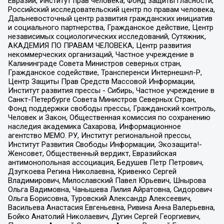
Евразии, Институт прав человека, Фонд защиты гласности,
Российский исследовательский центр по правам человека,
Дальневосточный центр развития гражданских инициатив
и социального партнерства, Гражданское действие, Центр
независимых социологических исследований, Сутяжник,
АКАДЕМИЯ ПО ПРАВАМ ЧЕЛОВЕКА, Центр развития
некоммерческих организаций, Частное учреждение в
Калининграде Совета Министров северных стран,
Гражданское содействие, Трансперенси Интернешнл-Р,
Центр Защиты Прав Средств Массовой Информации,
Институт развития прессы - Сибирь, Частное учреждение в
Санкт-Петербурге Совета Министров Северных Стран,
Фонд поддержки свободы прессы, Гражданский контроль,
Человек и Закон, Общественная комиссия по сохранению
наследия академика Сахарова, Информационное
агентство МЕМО. РУ, Институт региональной прессы,
Институт Развития Свободы Информации, Экозащита!-
Женсовет, Общественный вердикт, Евразийская
антимонопольная ассоциация, Бедушев Петр Петрович,
Дзугкоева Регина Николаевна, Кривенко Сергей
Владимирович, Милославский Павел Юрьевич, Шнырова
Ольга Вадимовна, Чанышева Лилия Айратовна, Сидорович
Ольга Борисовна, Туровский Александр Алексеевич,
Васильева Анастасия Евгеньевна, Ривина Анна Валерьевна,
Бойко Анатолий Николаевич, Дугин Сергей Георгиевич,