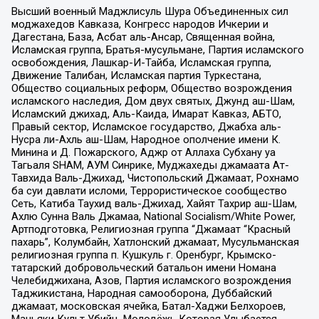
Высший военный Маджлисуль Шура Объединенных сил
моджахедов Кавказа, Конгресс народов Ичкерии и
Дагестана, База, Асбат аль-Ансар, Священная война,
Исламская группа, Братья-мусульмане, Партия исламского
освобождения, Лашкар-И-Тайба, Исламская группа,
Движение Талибан, Исламская партия Туркестана,
Общество социальных реформ, Общество возрождения
исламского наследия, Дом двух святых, Джунд аш-Шам,
Исламский джихад, Аль-Каида, Имарат Кавказ, АБТО,
Правый сектор, Исламское государство, Джабха аль-
Нусра ли-Ахль аш-Шам, Народное ополчение имени К.
Минина и Д. Пожарского, Аджр от Аллаха Субхану уа
Тагьаля SHAM, АУМ Синрике, Муджахеды джамаата Ат-
Тавхида Валь-Джихад, Чистопольский Джамаат, Рохнамо
ба суи давлати исломи, Террористическое сообщество
Сеть, Катиба Таухид валь-Джихад, Хайят Тахрир аш-Шам,
Ахлю Сунна Валь Джамаа, National Socialism/White Power,
Артподготовка, Религиозная группа “Джамаат “Красный
пахарь”, Колумбайн, Хатлонский джамаат, Мусульманская
религиозная группа п. Кушкуль г. Оренбург, Крымско-
татарский добровольческий батальон имени Номана
Челебиджихана, Азов, Партия исламского возрождения
Таджикистана, Народная самооборона, Дуббайский
джамаат, московская ячейка, Батал-Хаджи Белхороев,