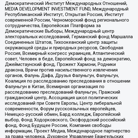
Демократический Институт Международных Отношений,
MEDIA DEVELOPMENT INVESTMENT FUND, Международный
Республиканский Институт, Открытая Россия, Институт
современной России, Черноморский фонд регионального
сотрудничества, Европейская Платформа за
Демократические Выборы, Международный центр
электоральных исследований, Германский фонд Маршалла
Соединенных Штатов, Тихоокеанский центр защиты
окружающей среды и природных ресурсов, Свободная
Россия, Всемирный конгресс украинцев, Атлантический
совет, Человек в беде, Европейский фонд за демократию,
Джеймстаунский фонд, Прожект Хармони, Родники
дракона, Врачи против насильственного извлечения
органов, Фалунь Дафа, Друзья Фалуньгун, Фалуньгун,
Коалиция по расследованию преследования в отношении
Фалуньгун в Китае, Всемирная организация по
расследованию преследований Фалуньгун, Пражский
гражданский центр, Ассоциация школ политических
исследований при Совете Европы, Центр либеральной
современности, Форум русскоязычных европейцев,
Немецко-русский обмен, Бард колледж, Европейский
выбор, Фонд Ходорковского, Оксфордский российский
фонд, Фонд Будущее России, Компания свободы
информации, Проект Медиа, Международное партнерство
за права человека, Духовное Управление Евангельских