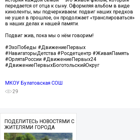
передается от отца к сыну. Оформляя альбом в виде
киноленты, мы подчеркиваем: подвиг наших предков
не ушел в прошлое, он продолжает «транслироваться»
в наших делах и нашей памяти.
Подвиг жив, пока мы о нём говорим! ️
#ЭхоПобеды #ДвижениеПервых
#НавигаторыДетства #Росдетцентр #ЖиваяПамять
#ОрлятаРоссии #ДвижениеПервых24
#ДвижениеПервыхБоготольскийОкруг
МКОУ Булатовская СОШ
29
ПОДЕЛИТЕСЬ НОВОСТЯМИ С
ЖИТЕЛЯМИ ГОРОДА