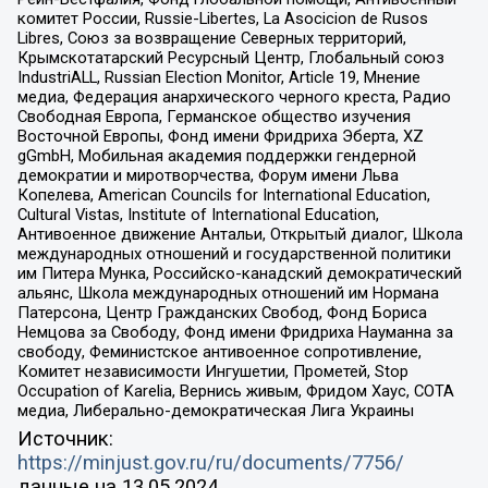
комитет России, Russie-Libertes, La Asocicion de Rusos
Libres, Союз за возвращение Северных территорий,
Крымскотатарский Ресурсный Центр, Глобальный союз
IndustriALL, Russian Election Monitor, Article 19, Мнение
медиа, Федерация анархического черного креста, Радио
Свободная Европа, Германское общество изучения
Восточной Европы, Фонд имени Фридриха Эберта, XZ
gGmbH, Мобильная академия поддержки гендерной
демократии и миротворчества, Форум имени Льва
Копелева, American Councils for International Education,
Cultural Vistas, Institute of International Education,
Антивоенное движение Антальи, Открытый диалог, Школа
международных отношений и государственной политики
им Питера Мунка, Российско-канадский демократический
альянс, Школа международных отношений им Нормана
Патерсона, Центр Гражданских Свобод, Фонд Бориса
Немцова за Свободу, Фонд имени Фридриха Науманна за
свободу, Феминистское антивоенное сопротивление,
Комитет независимости Ингушетии, Прометей, Stop
Occupation of Karelia, Вернись живым, Фридом Хаус, СОТА
медиа, Либерально-демократическая Лига Украины
Источник:
https://minjust.gov.ru/ru/documents/7756/
данные на
13.05.2024