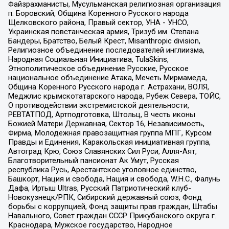
Файзрахманисты, Мусульманская религиозная организация
п. Боровский, Община Коренного Русского народа
Щелковского района, Правый сектор, УНА - УНСО,
Украинская повстанческая армия, Тризуб им. Степана
Бандеры, Братство, Белый Крест, Misanthropic division,
Религиозное объединение последователей инглиизма,
Народная Социальная Инициатива, TulaSkins,
Этнополитическое объединение Русские, Русское
национальное объединение Атака, Мечеть Мирмамеда,
Община Коренного Русского народа г. Астрахани, ВОЛЯ,
Меджлис крымскотатарского народа, Рубеж Севера, ТОЙС,
О противодействии экстремистской деятельности,
РЕВТАТПОД, Артподготовка, Штольц, В честь иконы
Божией Матери Державная, Сектор 16, Независимость,
Фирма, Молодежная правозащитная группа МПГ, Курсом
Правды и Единения, Каракольская инициативная группа,
Автоград Крю, Союз Славянских Сил Руси, Алля-Аят,
Благотворительный пансионат Ак Умут, Русская
республика Русь, Арестантское уголовное единство,
Башкорт, Нация и свобода, Нация и свобода, W.H.С., Фалунь
Дафа, Иртыш Ultras, Русский Патриотический клуб-
Новокузнецк/РПК, Сибирский державный союз, Фонд
борьбы с коррупцией, Фонд защиты прав граждан, Штабы
Навального, Совет граждан СССР Прикубанского округа г.
Краснодара, Мужское государство, Народное