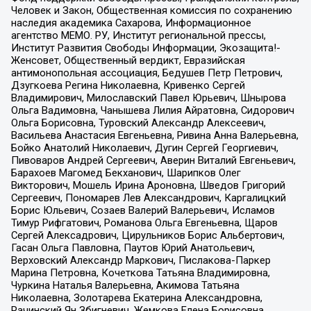
Человек и Закон, Общественная комиссия по сохранению
наследия академика Сахарова, Информационное
агентство МЕМО. РУ, Институт региональной прессы,
Институт Развития Свободы Информации, Экозащита!-
Женсовет, Общественный вердикт, Евразийская
антимонопольная ассоциация, Бедушев Петр Петрович,
Дзугкоева Регина Николаевна, Кривенко Сергей
Владимирович, Милославский Павел Юрьевич, Шнырова
Ольга Вадимовна, Чанышева Лилия Айратовна, Сидорович
Ольга Борисовна, Туровский Александр Алексеевич,
Васильева Анастасия Евгеньевна, Ривина Анна Валерьевна,
Бойко Анатолий Николаевич, Дугин Сергей Георгиевич,
Пивоваров Андрей Сергеевич, Аверин Виталий Евгеньевич,
Барахоев Магомед Бекханович, Шарипков Олег
Викторович, Мошель Ирина Ароновна, Шведов Григорий
Сергеевич, Пономарев Лев Александрович, Каргалицкий
Борис Юльевич, Созаев Валерий Валерьевич, Исламов
Тимур Рифгатович, Романова Ольга Евгеньевна, Щаров
Сергей Алексадрович, Цирульников Борис Альбертович,
Гасан Ольга Павловна, Паутов Юрий Анатольевич,
Верховский Александр Маркович, Пислакова-Паркер
Марина Петровна, Кочеткова Татьяна Владимировна,
Чуркина Наталья Валерьевна, Акимова Татьяна
Николаевна, Золотарева Екатерина Александровна,
Рачинский Ян Збигневич, Жемкова Елена Борисовна,