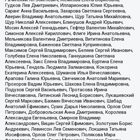
Гудков Лев Дмитриевич, Илларионова Юлия Юрьевна,
Саранг Анна Васильевна, Захарова Светлана Сергеевна,
Аверин Владимир Анатольевич, Щур Татьяна Михайловна,
Щур Николай Алексеевич, Блинушов Андрей Юрьевич,
Мосин Алексей Геннадьевич, Гефтер Валентин Михайлович,
Симонов Алексей Кириллович, Флиге Ирина Анатольевна,
Мельникова Валентина Дмитриевна, Вититинова Елена
Владимировна, Баженова Светлана Куприяновна,
Максимов Сергей Владимирович, Беляев Сергей Иванович,
Голубева Елена Николаевна, Ганнушкина Светлана
Алексеевна, Закс Елена Владимировна, Буртина Елена
Юрьевна, Гендель Людмила Залмановна, Кокорина
Екатерина Алексеевна, Шуманов Илья Вячеславович,
Арапова Галина Юрьевна, Свечников Анатолий Мариевич,
Прохоров Вадим Юрьевич, Шахова Елена Владимировна,
Подузов Сергей Васильевич, Протасова Ирина
Вячеславовна, Литинский Леонид Борисович, Лукашевский
Сергей Маркович, Бахмин Вячеслав Иванович, Шабад
Анатолий Ефимович, Сухих Дарья Николаевна, Орлов Олег
Петрович, Добровольская Анна Дмитриевна, Королева
Александра Евгеньевна, Смирнов Владимир
Александрович, Вицин Сергей Ефимович, Золотухин Борис
Андреевич, Левинсон Лев Семенович, Локшина Татьяна
Иосифовна, Орлов Олег Петрович, Полякова Мара