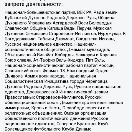
запрете деятельности:
Национал-большевистская партия, ВЕК РА, Рада земли
Кубанской Духовно Родовой Державы Русь, Община
Духовного Управления Асгардской Веси Беловодья,
Славянская Община Капища Веды Перуна, Мужская
Духовная Семинария Староверов-Инглингов, Нурджулар, К
Богодержавию, Таблиги Джамаат, Свидетели Иеговы,
Русское национальное единство, Национал-
социалистическое общество, Джамаат мувахидов,
Объединенный Вилайат Кабарды, Балкарии и Карачая,
Союз славян, Ат-Такфир Валь-Хиджра, Пит Буль,
Национал-социалистическая рабочая партия России,
Славянский союз, Формат-18, Благородный Орден
Дьявола, Армия воли народа, Национальная
Социалистическая Инициатива города Череповца,
Духовно-Родовая Держава Русь, Русское национальное
единство, Древнерусской Инглистической церкви
Православных Староверов-Инглингов, Русский
общенациональный союз, Движение против нелегальной
иммиграции, Кровь и Честь, О свободе совести и о
религиозных объединениях, Омская организация
общественного политического движения Русское
национальное единство, Северное Братство, Клуб
Болельщиков Футбольного Клуба Динамо,