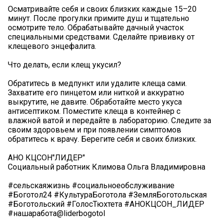
Осматривайте себя и своих близких каждые 15–20
минут. После прогулки примите душ и тщательно
осмотрите тело. Обрабатывайте дачный участок
специальными средствами. Сделайте прививку от
клещевого энцефалита.
Что делать, если клещ укусил?
Обратитесь в медпункт или удалите клеща сами.
Захватите его пинцетом или ниткой и аккуратно
выкрутите, не давите. Обработайте место укуса
антисептиком. Поместите клеща в контейнер с
влажной ватой и передайте в лабораторию. Следите за
своим здоровьем и при появлении симптомов
обратитесь к врачу. Берегите себя и своих близких.
АНО КЦСОН"ЛИДЕР"
Социальный работник Климова Ольга Владимировна
#сельскаяжизнь #социальноеобслуживание
#Боготол24 #КультураБоготола #ЗемляБоготольская
#Боготольский #ГолосТюхтета #АНОКЦСОН_ЛИДЕР
#нашаработа@liderbogotol