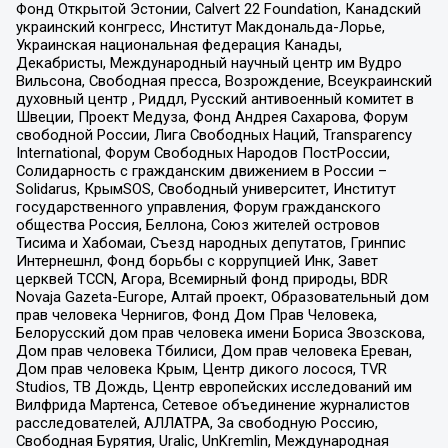
Фонд Открытой Эстонии, Calvert 22 Foundation, Канадский
украинский конгресс, Институт Макдональда-Лорье,
Украинская национальная федерация Канады,
Декабристы, Международный научный центр им Вудро
Вильсона, Свободная пресса, Возрождение, Всеукраинский
духовный центр , Риддл, Русский антивоенный комитет в
Швеции, Проект Медуза, Фонд Андрея Сахарова, Форум
свободной России, Лига Свободных Наций, Transparеncy
International, Форум Свободных Народов ПостРоссии,
Солидарность с гражданским движением в России –
Solidarus, КрымSOS, Свободный университет, Институт
государственного управления, Форум гражданского
общества Россия, Беллона, Союз жителей островов
Тисима и Хабомаи, Съезд народных депутатов, Гринпис
Интернешнл, Фонд борьбы с коррупцией Инк, Завет
церквей TCCN, Агора, Всемирный фонд природы, BDR
Novaja Gazeta-Europe, Алтай проект, Образовательный дом
прав человека Чернигов, Фонд Дом Прав Человека,
Белорусский дом прав человека имени Бориса Звозскова,
Дом прав человека Тбилиси, Дом прав человека Ереван,
Дом прав человека Крым, Центр дикого лосося, TVR
Studios, ТВ Дождь, Центр европейских исследований им
Вилфрида Мартенса, Сетевое объединение журналистов
расследователей, АЛЛАТРА, За свободную Россию,
Свободная Бурятия, Uralic, UnKremlin, Международная