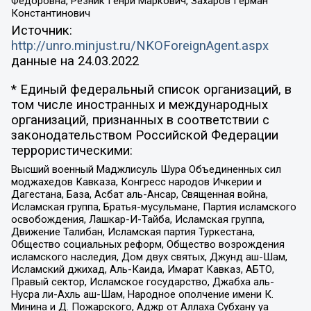
Федоровна, Резник Генри Маркович, Захаров Герман
Константинович
Источник:
http://unro.minjust.ru/NKOForeignAgent.aspx
данные на
24.03.2022
* Единый федеральный список организаций, в
том числе иностранных и международных
организаций, признанных в соответствии с
законодательством Российской Федерации
террористическими:
Высший военный Маджлисуль Шура Объединенных сил
моджахедов Кавказа, Конгресс народов Ичкерии и
Дагестана, База, Асбат аль-Ансар, Священная война,
Исламская группа, Братья-мусульмане, Партия исламского
освобождения, Лашкар-И-Тайба, Исламская группа,
Движение Талибан, Исламская партия Туркестана,
Общество социальных реформ, Общество возрождения
исламского наследия, Дом двух святых, Джунд аш-Шам,
Исламский джихад, Аль-Каида, Имарат Кавказ, АБТО,
Правый сектор, Исламское государство, Джабха аль-
Нусра ли-Ахль аш-Шам, Народное ополчение имени К.
Минина и Д. Пожарского, Аджр от Аллаха Субхану уа