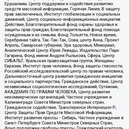
Ерушалаим, Центр поддержки и содействия развитию
средств массовой информации, Горячая Линия, В защиту
прав заключенных, Институт глобализации и социальных
движений, Центр социально-информационных инициатив
Действие, Благотворительный фонд охраны здоровья и
защиты прав граждан, Благотворительный фонд помощи
осужденным и их семьям, Фонд Тольятти, Новое время,
Серебряная тайга, Так-Так-Так, Сова, центр Анна, Проект
Апрель, Самарская губерния, Эра здоровья, Мемориал,
Аналитический Центр Юрия Левады, Издательство Парк
Гагарина, Фонд имени Андрея Рылькова, Сфера, Центр
СИБАЛЬТ, Уральская правозащитная группа, Женщины
Евразии, Институт прав человека, Фонд защиты гласности,
Российский исследовательский центр по правам человека,
Дальневосточный центр развития гражданских инициатив
и социального партнерства, Гражданское действие, Центр
независимых социологических исследований, Сутяжник,
АКАДЕМИЯ ПО ПРАВАМ ЧЕЛОВЕКА, Центр развития
некоммерческих организаций, Частное учреждение в
Калининграде Совета Министров северных стран,
Гражданское содействие, Трансперенси Интернешнл-Р,
Центр Защиты Прав Средств Массовой Информации,
Институт развития прессы - Сибирь, Частное учреждение в
Санкт-Петербурге Совета Министров Северных Стран,
Фонд поддержки свободы прессы, Гражданский контроль,