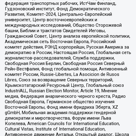
федерация транспортных рабочих, ИстЧам Финланд,
Гудзоновский институт, Фонд Демократического
Развития, Комитет-2024, Центрально-Европейский
университет, Центр восточноевропейских и
международных исследований, Общество Сторожевой
башни, Библии и трактатов Свидетелей Иеговы,
Гражданский Совет, Центр анализа европейской политики,
Академическая сеть Восточная Европа, Российский
комитет действия, РЭНД корпорейшн, Русская Америка за
демократию в России, Настоящая Россия, Глобальная сеть
журналистов-расследователей, Служба поддержки,
Свободная Россия Берлин, Свободная Россия Северный
Рейн-Вестфалия, Фонд глобальной помощи, Антивоенный
комитет России, Russie-Libertes, La Asocicion de Rusos
Libres, Союз за возвращение Северных территорий,
Крымскотатарский Ресурсный Центр, Глобальный союз
IndustriALL, Russian Election Monitor, Article 19, Мнение
медиа, Федерация анархического черного креста, Радио
Свободная Европа, Германское общество изучения
Восточной Европы, Фонд имени Фридриха Эберта, XZ
gGmbH, Мобильная академия поддержки гендерной
демократии и миротворчества, Форум имени Льва
Копелева, American Councils for International Education,
Cultural Vistas, Institute of International Education,
Антивоенное движение Антальи, Открытый диалог, Школа