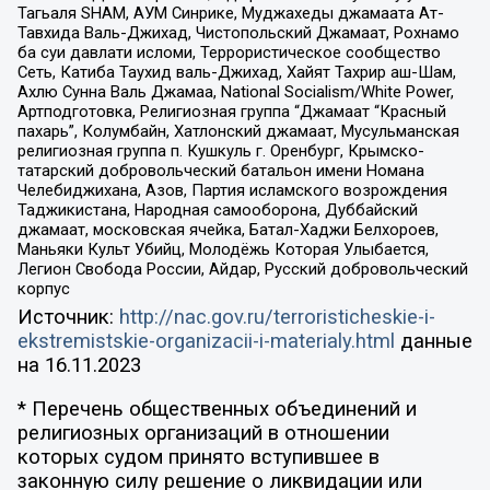
Тагьаля SHAM, АУМ Синрике, Муджахеды джамаата Ат-
Тавхида Валь-Джихад, Чистопольский Джамаат, Рохнамо
ба суи давлати исломи, Террористическое сообщество
Сеть, Катиба Таухид валь-Джихад, Хайят Тахрир аш-Шам,
Ахлю Сунна Валь Джамаа, National Socialism/White Power,
Артподготовка, Религиозная группа “Джамаат “Красный
пахарь”, Колумбайн, Хатлонский джамаат, Мусульманская
религиозная группа п. Кушкуль г. Оренбург, Крымско-
татарский добровольческий батальон имени Номана
Челебиджихана, Азов, Партия исламского возрождения
Таджикистана, Народная самооборона, Дуббайский
джамаат, московская ячейка, Батал-Хаджи Белхороев,
Маньяки Культ Убийц, Молодёжь Которая Улыбается,
Легион Свобода России, Айдар, Русский добровольческий
корпус
Источник:
http://nac.gov.ru/terroristicheskie-i-
ekstremistskie-organizacii-i-materialy.html
данные
на
16.11.2023
* Перечень общественных объединений и
религиозных организаций в отношении
которых судом принято вступившее в
законную силу решение о ликвидации или