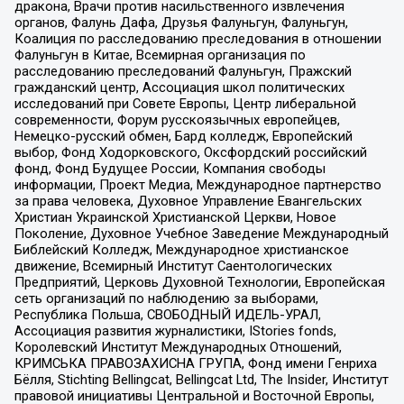
дракона, Врачи против насильственного извлечения
органов, Фалунь Дафа, Друзья Фалуньгун, Фалуньгун,
Коалиция по расследованию преследования в отношении
Фалуньгун в Китае, Всемирная организация по
расследованию преследований Фалуньгун, Пражский
гражданский центр, Ассоциация школ политических
исследований при Совете Европы, Центр либеральной
современности, Форум русскоязычных европейцев,
Немецко-русский обмен, Бард колледж, Европейский
выбор, Фонд Ходорковского, Оксфордский российский
фонд, Фонд Будущее России, Компания свободы
информации, Проект Медиа, Международное партнерство
за права человека, Духовное Управление Евангельских
Христиан Украинской Христианской Церкви, Новое
Поколение, Духовное Учебное Заведение Международный
Библейский Колледж, Международное христианское
движение, Всемирный Институт Саентологических
Предприятий, Церковь Духовной Технологии, Европейская
сеть организаций по наблюдению за выборами,
Республика Польша, СВОБОДНЫЙ ИДЕЛЬ-УРАЛ,
Ассоциация развития журналистики, IStories fonds,
Королевский Институт Международных Отношений,
КРИМСЬКА ПРАВОЗАХИСНА ГРУПА, Фонд имени Генриха
Бёлля, Stichting Bellingcat, Bellingcat Ltd, The Insider, Институт
правовой инициативы Центральной и Восточной Европы,