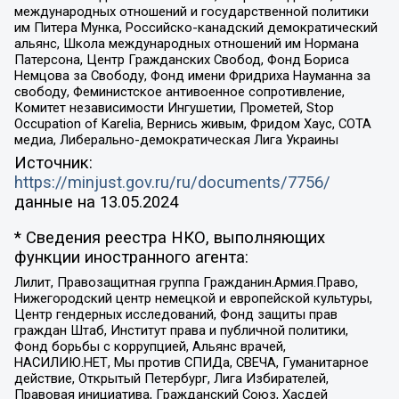
международных отношений и государственной политики
им Питера Мунка, Российско-канадский демократический
альянс, Школа международных отношений им Нормана
Патерсона, Центр Гражданских Свобод, Фонд Бориса
Немцова за Свободу, Фонд имени Фридриха Науманна за
свободу, Феминистское антивоенное сопротивление,
Комитет независимости Ингушетии, Прометей, Stop
Occupation of Karelia, Вернись живым, Фридом Хаус, СОТА
медиа, Либерально-демократическая Лига Украины
Источник:
https://minjust.gov.ru/ru/documents/7756/
данные на
13.05.2024
* Сведения реестра НКО, выполняющих
функции иностранного агента:
Лилит, Правозащитная группа Гражданин.Армия.Право,
Нижегородский центр немецкой и европейской культуры,
Центр гендерных исследований, Фонд защиты прав
граждан Штаб, Институт права и публичной политики,
Фонд борьбы с коррупцией, Альянс врачей,
НАСИЛИЮ.НЕТ, Мы против СПИДа, СВЕЧА, Гуманитарное
действие, Открытый Петербург, Лига Избирателей,
Правовая инициатива, Гражданский Союз, Хасдей