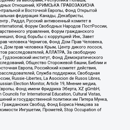
народных Отношений, КРИМСЬКА ПРАВОЗАХИСНА
ы Центральной и Восточной Европы, Фонд Открытой
иональная федерация Канады, Декабристы,
тр , Риддл, Русский антивоенный комитет в
nternational, Форум Свободных Народов ПостРоссии,
дарственного управления, Форум гражданского
рнешнл, Фонд борьбы с коррупцией Инк, Завет
прав человека Чернигов, Фонд Дом Прав Человека,
н, Дом прав человека Крым, Центр дикого лосося,
стов расследователей, АЛЛАТРА, За свободную
д, Гудзоновский институт, Фонд Демократического
сследований, Общество Сторожевой башни, Библии и
сточная Европа, Российский комитет действия,
-расследователей, Служба поддержки, Свободная
 Russie-Libertes, La Asocicion de Rusos Libres,
an Election Monitor, Article 19, Мнение медиа,
Европы, Фонд имени Фридриха Эберта, XZ gGmbH,
ls for International Education, Cultural Vistas,
ошений и государственной политики им Питера Мунка,
 Гражданских Свобод, Фонд Бориса Немцова за
имости Ингушетии, Прометей, Stop Occupation of