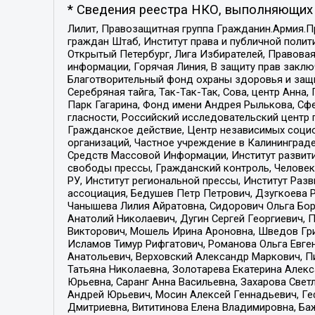
* Сведения реестра НКО, выполняющих 
Лилит, Правозащитная группа Гражданин.Армия.П
граждан Штаб, Институт права и публичной поли
Открытый Петербург, Лига Избирателей, Правова
информации, Горячая Линия, В защиту прав закл
Благотворительный фонд охраны здоровья и защи
Серебряная тайга, Так-Так-Так, Сова, центр Анн
Парк Гагарина, Фонд имени Андрея Рылькова, Сф
гласности, Российский исследовательский центр 
Гражданское действие, Центр независимых соци
организаций, Частное учреждение в Калининград
Средств Массовой Информации, Институт развити
свободы прессы, Гражданский контроль, Человек
РУ, Институт региональной прессы, Институт Ра
ассоциация, Бедушев Петр Петрович, Дзугкоева 
Чанышева Лилия Айратовна, Сидорович Ольга Бори
Анатолий Николаевич, Дугин Сергей Георгиевич, 
Викторович, Мошель Ирина Ароновна, Шведов Гри
Исламов Тимур Рифгатович, Романова Ольга Евге
Анатольевич, Верховский Александр Маркович, П
Татьяна Николаевна, Золотарева Екатерина Алек
Юрьевна, Саранг Анна Васильевна, Захарова Свет
Андрей Юрьевич, Мосин Алексей Геннадьевич, Ге
Дмитриевна, Вититинова Елена Владимировна, Ба