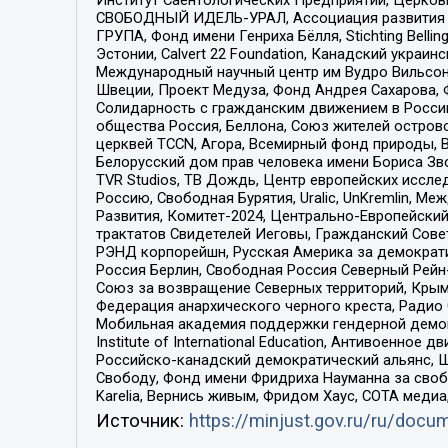
СВОБОДНЫЙ ИДЕЛЬ-УРАЛ, Ассоциация развития ж
ГРУПА, Фонд имени Генриха Бёлля, Stichting Bellin
Эстонии, Calvert 22 Foundation, Канадский укра
Международный научный центр им Вудро Вильсона
Швеции, Проект Медуза, Фонд Андрея Сахарова, Ф
Солидарность с гражданским движением в России 
общества Россия, Беллона, Союз жителей острово
церквей TCCN, Агора, Всемирный фонд природы, B
Белорусский дом прав человека имени Бориса Зво
TVR Studios, ТВ Дождь, Центр европейских иссл
Россию, Свободная Бурятия, Uralic, UnKremlin, 
Развития, Комитет-2024, Центрально-Европейски
трактатов Свидетелей Иеговы, Гражданский Совет
РЭНД корпорейшн, Русская Америка за демократи
Россия Берлин, Свободная Россия Северный Рейн-В
Союз за возвращение Северных территорий, Крымско
Федерация анархического черного креста, Радио
Мобильная академия поддержки гендерной демократи
Institute of International Education, Антивоенн
Российско-канадский демократический альянс, 
Свободу, Фонд имени Фридриха Науманна за свобо
Karelia, Вернись живым, Фридом Хаус, СОТА меди
Источник:
https://minjust.gov.ru/ru/doc