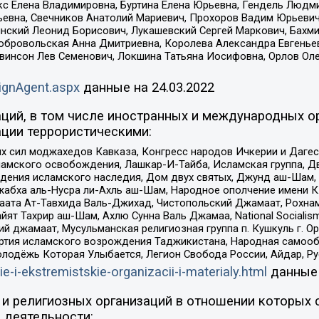
кс Елена Владимировна, Буртина Елена Юрьевна, Гендель Людм
евна, Свечников Анатолий Мариевич, Прохоров Вадим Юрьевич
инский Леонид Борисович, Лукашевский Сергей Маркович, Бахм
Добровольская Анна Дмитриевна, Королева Александра Евгенье
евинсон Лев Семенович, Локшина Татьяна Иосифовна, Орлов Ол
ignAgent.aspx
данные на
24.03.2022
ций, в том числе иностранных и международных ор
ции террористическими:
ил моджахедов Кавказа, Конгресс народов Ичкерии и Дагеста
ламского освобождения, Лашкар-И-Тайба, Исламская группа, Дв
ения исламского наследия, Дом двух святых, Джунд аш-Шам, 
жабха аль-Нусра ли-Ахль аш-Шам, Народное ополчение имени К.
ата Ат-Тавхида Валь-Джихад, Чистопольский Джамаат, Рохнам
ят Тахрир аш-Шам, Ахлю Сунна Валь Джамаа, National Socialism
ий джамаат, Мусульманская религиозная группа п. Кушкуль г. 
ртия исламского возрождения Таджикистана, Народная самооб
олодёжь Которая Улыбается, Легион Свобода России, Айдар, Р
ie-i-ekstremistskie-organizacii-i-materialy.html
данные
и религиозных организаций в отношении которых 
 деятельности: