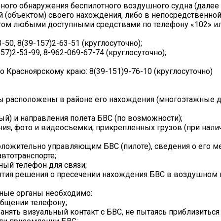
ного обнаружения беспилотного воздушного судна (далее 
 (объектом) своего нахождения, либо в непосредственной
 этом любыми доступными средствами по телефону «102» 
50, 8(39-157)2-63-51 (круглосуточно);
7)2-53-99, 8-962-069-67-74 (круглосуточно);
о Красноярскому краю: 8(39-151)9-76-10 (круглосуточно)
ты расположены в районе его нахождения (многоэтажные 
ый) и направления полета БВС (по возможности);
ения, фото и видеосъемки, прикрепленных грузов (при нали
оложительно управляющим БВС (пилоте), сведения о его м
втотранспорте;
тный телефон для связи;
ятия решения о пресечении нахождения БВС в воздушном 
ные органы необходимо:
общении телефону;
ранять визуальный контакт с БВС, не пытаясь приблизиться