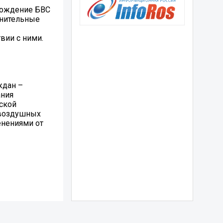
хождение БВС
анительные
вии с ними.
ждан –
ания
ской
 воздушных
енениями от