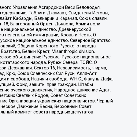
вного Управления Асгардской Веси Беловодья,
годержавию, Таблиги Джамаат, Свидетели Иеговы,
айат Кабарды, Балкарии и Карачая, Союз славян,
т-18, Благородный Орден Дьявола, Армия воли
ое национальное единство, Древнерусской
 нелегальной иммиграции, Кровь и Честь, О
усское национальное единство, Северное Братство,
ровский, Община Коренного Русского народа
атство, Белый Крест, Misanthropic division,
еское объединение Русские, Русское национальное
котатарского народа, Рубеж Севера, ТОЙС, О
ри Державная, Сектор 16, Независимость, Фирма,
д Крю, Союз Славянских Сил Руси, Алля-Аят,
я и свобода, Нация и свобода, W.H.С., Фалунь Дафа,
рупцией, Фонд защиты прав граждан, Штабы
ение русского движения, Народное движение Адат,
етских Светлых Родов, Совет Советских
ение Организации украинских националистов, Черный
ическое Движение Весна, Верховный Совет
ельный комитет совета народных депутатов