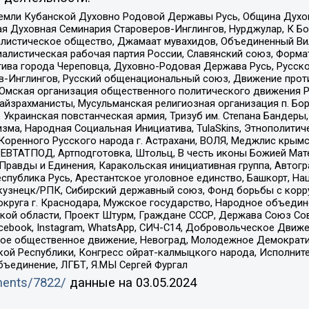
земли Кубанской Духовно Родовой Державы Русь, Община Духо
 Духовная Семинария Староверов-Инглингов, Нурджулар, К Бо
листическое общество, Джамаат мувахидов, Объединенный Вил
иалистическая рабочая партия России, Славянский союз, Форма
ива города Череповца, Духовно-Родовая Держава Русь, Русск
-Инглингов, Русский общенациональный союз, Движение против
 Омская организация общественного политического движения Р
йзрахманисты, Мусульманская религиозная организация п. Бо
краинская повстанческая армия, Тризуб им. Степана Бандеры, Бр
зма, Народная Социальная Инициатива, TulaSkins, Этнополитич
оренного Русского народа г. Астрахани, ВОЛЯ, Меджлис крымс
РЕВТАТПОД, Артподготовка, Штольц, В честь иконы Божией Мате
равды и Единения, Каракольская инициативная группа, Автогра
спублика Русь, Арестантское уголовное единство, Башкорт, Наци
окузнецк/РПК, Сибирский державный союз, Фонд борьбы с кор
округа г. Краснодара, Мужское государство, Народное объедин
ой области, Проект Штурм, Граждане СССР, Держава Союз Сов
Facebook, Instagram, WhatsApp, СИЧ-С14, Добровольческое Движ
ское общественное движение, Невоград, Молодежное Демократ
ой Республики, Конгресс ойрат-калмыцкого народа, Исполнит
бъединение, ЛГБТ, Я.МЫ Сергей Фургал
uments/7822/
данные на
03.05.2024