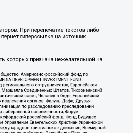
второв. При перепечатке текстов либо
нтернет гиперссылка на источник
ть которых признана нежелательной на
общество, Американо-российский фонд по
 MEDIA DEVELOPMENT INVESTMENT FUND,
 регионального сотрудничества, Европейская
 Маршалла Соединенных Штатов, Тихоокеанский
нтический совет, Человек в беде, Европейский
 извлечения органов, Фалунь Дафа, Друзья
рганизация по расследованию преследований
тр либеральной современности, Форум
 Оксфордский российский фонд, Фонд Будущее
е Управление Евангельских Христиан Украинской
еждународное христианское движение, Всемирный
людению за выборами, Республика Польша,