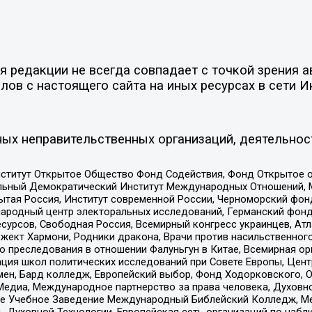
 редакции не всегда совпадает с точкой зрения а
ов с настоящего сайта на иных ресурсах в сети И
ых неправительственных организаций, деятельнос
ститут Открытое Общество Фонд Содействия, Фонд Открытое 
альный Демократический Институт Международных Отношений,
тая Россия, Институт современной России, Черноморский фонд
родный центр электоральных исследований, Германский фонд
рсов, Свободная Россия, Всемирный конгресс украинцев, Атла
ект Хармони, Родники дракона, Врачи против насильственного
ию преследования в отношении Фалуньгун в Китае, Всемирная о
ация школ политических исследований при Совете Европы, Цен
мен, Бард колледж, Европейский выбор, Фонд Ходорковского,
едиа, Международное партнерство за права человека, Духовно
ое Учебное Заведение Международный Библейский Колледж, М
ь Духовной Технологии, Европейская сеть организаций по наб