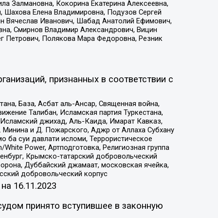
ила Залмановна, Кокорина Екатерина Алексеевна,
, Шахова Елена Владимировна, Подузов Сергей
ин Вячеслав Иванович, Шабад Анатолий Ефимович,
вна, Смирнов Владимир Александрович, Вицин
ег Петрович, Полякова Мара Федоровна, Резник
ганизаций, признанных в соответствии с
на, База, Асбат аль-Ансар, Священная война,
ижение Талибан, Исламская партия Туркестана,
Исламский джихад, Аль-Каида, Имарат Кавказ,
 Минина и Д. Пожарского, Аджр от Аллаха Субхану
о ба суи давлати исломи, Террористическое
/White Power, Артподготовка, Религиозная группа
Оренбург, Крымско-татарский добровольческий
орона, Дуббайский джамаат, московская ячейка,
усский добровольческий корпус
 на
16.11.2023
судом принято вступившее в законную