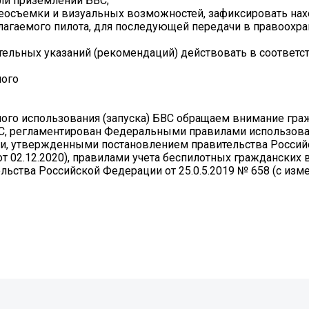
или приземлении БВС;
деосъемки и визуальных возможностей, зафиксировать на
лагаемого пилота, для последующей передачи в правоохр
ельных указаний (рекомендаций) действовать в соответст
ного
ого использования (запуска) БВС обращаем внимание гра
ВС, регламентирован Федеральными правилами использов
и, утвержденными постановлением правительства Россий
от 02.12.2020), правилами учета беспилотных гражданских
ьства Российской Федерации от 25.0.5.2019 № 658 (с изм