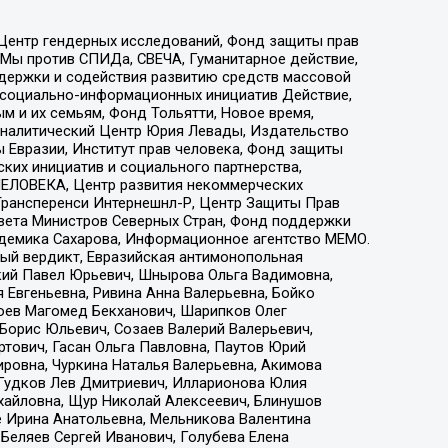
 Центр гендерных исследований, Фонд защиты прав
 Мы против СПИДа, СВЕЧА, Гуманитарное действие,
ддержки и содействия развитию средств массовой
р социально-информационных инициатив Действие,
 и их семьям, Фонд Тольятти, Новое время,
, Аналитический Центр Юрия Левады, Издательство
 Евразии, Институт прав человека, Фонд защиты
ких инициатив и социального партнерства,
ЕЛОВЕКА, Центр развития некоммерческих
 Трансперенси Интернешнл-Р, Центр Защиты Прав
овета Министров Северных Стран, Фонд поддержки
адемика Сахарова, Информационное агентство МЕМО.
ый вердикт, Евразийская антимонопольная
кий Павел Юрьевич, Шнырова Ольга Вадимовна,
 Евгеньевна, Ривина Анна Валерьевна, Бойко
хоев Магомед Бекханович, Шарипков Олег
Борис Юльевич, Созаев Валерий Валерьевич,
тович, Гасан Ольга Павловна, Паутов Юрий
ровна, Чуркина Наталья Валерьевна, Акимова
 Гудков Лев Дмитриевич, Илларионова Юлия
ихайловна, Щур Николай Алексеевич, Блинушов
е Ирина Анатольевна, Мельникова Валентина
Беляев Сергей Иванович, Голубева Елена