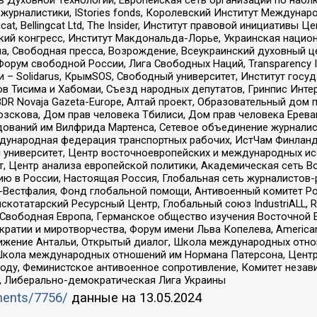
урналистики, IStories fonds, Королевский Институт Между
gcat, Bellingcat Ltd, The Insider, Институт правовой инициатив
инский конгресс, Институт Макдональда-Лорье, Украинская нац
, Свободная пресса, Возрождение, Всеукраинский духовный цен
орум свободной России, Лига Свободных Наций, Transparеncy I
– Solidarus, КрымSOS, Свободный университет, Институт госу
в Тисима и Хабомаи, Съезд народных депутатов, Гринпис Инте
DR Novaja Gazeta-Europe, Алтай проект, Образовательный дом 
зскова, Дом прав человека Тбилиси, Дом прав человека Ерева
едований им Вилфрида Мартенса, Сетевое объединение журнали
Международная федерация транспортных рабочих, ИстЧам Финлан
й университет, Центр восточноевропейских и международных и
, Центр анализа европейской политики, Академическая сеть Во
ю в России, Настоящая Россия, Глобальная сеть журналистов
естфалия, Фонд глобальной помощи, Антивоенный комитет России,
татарский Ресурсный Центр, Глобальный союз IndustriALL, Russi
 Свободная Европа, Германское общество изучения Восточной 
и и миротворчества, Форум имени Льва Копелева, American Counci
ое движение Антальи, Открытый диалог, Школа международных отн
Школа международных отношений им Нормана Патерсона, Центр
ду, Феминистское антивоенное сопротивление, Комитет независ
а, Либерально-демократическая Лига Украины
uments/7756/
данные на
13.05.2024