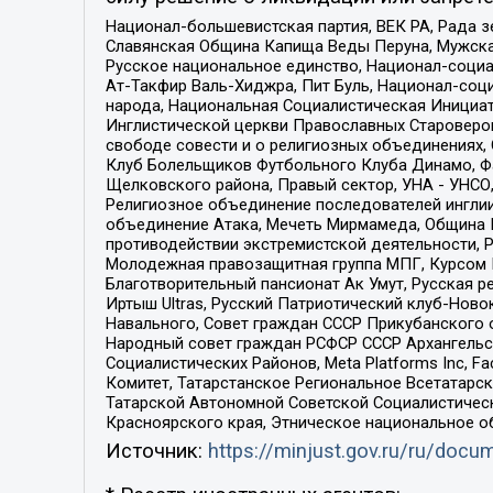
Национал-большевистская партия, ВЕК РА, Рада 
Славянская Община Капища Веды Перуна, Мужская
Русское национальное единство, Национал-социа
Ат-Такфир Валь-Хиджра, Пит Буль, Национал-соц
народа, Национальная Социалистическая Инициат
Инглистической церкви Православных Староверов
свободе совести и о религиозных объединениях,
Клуб Болельщиков Футбольного Клуба Динамо, Фа
Щелковского района, Правый сектор, УНА - УНСО, У
Религиозное объединение последователей инглии
объединение Атака, Мечеть Мирмамеда, Община К
противодействии экстремистской деятельности, 
Молодежная правозащитная группа МПГ, Курсом П
Благотворительный пансионат Ак Умут, Русская ре
Иртыш Ultras, Русский Патриотический клуб-Нов
Навального, Совет граждан СССР Прикубанского 
Народный совет граждан РСФСР СССР Архангельск
Социалистических Районов, Meta Platforms Inc, 
Комитет, Татарстанское Региональное Всетатар
Татарской Автономной Советской Социалистическ
Красноярского края, Этническое национальное о
Источник:
https://minjust.gov.ru/ru/doc