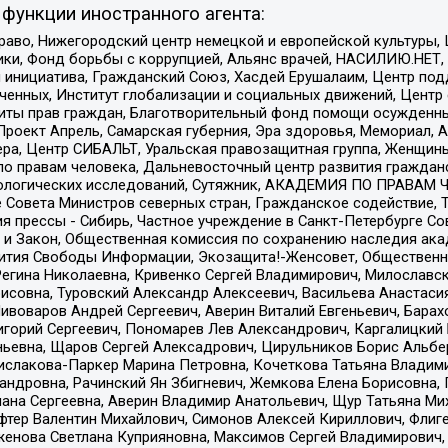
функции иностранного агента:
раво, Нижегородский центр немецкой и европейской культуры,
тики, Фонд борьбы с коррупцией, Альянс врачей, НАСИЛИЮ.НЕТ,
я инициатива, Гражданский Союз, Хасдей Ерушалаим, Центр по
юченных, Институт глобализации и социальных движений, Цент
ты прав граждан, Благотворительный фонд помощи осужденным
а, Проект Апрель, Самарская губерния, Эра здоровья, Мемориал
ера, Центр СИБАЛЬТ, Уральская правозащитная группа, Женщины
по правам человека, Дальневосточный центр развития гражданс
ологических исследований, Сутяжник, АКАДЕМИЯ ПО ПРАВАМ Ч
е Совета Министров северных стран, Гражданское содействие,
я прессы - Сибирь, Частное учреждение в Санкт-Петербурге С
 и Закон, Общественная комиссия по сохранению наследия ак
звития Свободы Информации, Экозащита!-Женсовет, Общественн
Регина Николаевна, Кривенко Сергей Владимирович, Милославс
совна, Туровский Александр Алексеевич, Васильева Анастасия
Пивоваров Андрей Сергеевич, Аверин Виталий Евгеньевич, Бара
горий Сергеевич, Пономарев Лев Александрович, Каргалицкий 
ньевна, Щаров Сергей Алексадрович, Цирульников Борис Альбер
ислакова-Паркер Марина Петровна, Кочеткова Татьяна Владими
сандровна, Рачинский Ян Збигневич, Жемкова Елена Борисовна,
лана Сергеевна, Аверин Владимир Анатольевич, Щур Татьяна М
фтер Валентин Михайлович, Симонов Алексей Кириллович, Флиг
женова Светлана Куприяновна, Максимов Сергей Владимирович, 