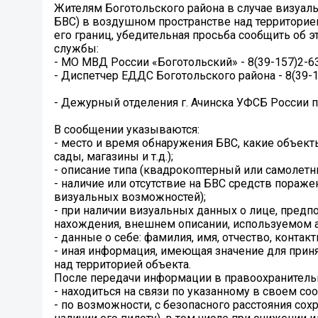
Жителям Боготольского района в случае визуаль
БВС) в воздушном пространстве над территорией
его границ, убедительная просьба сообщить об
службы:
- МО МВД России «Боготольский» - 8(39-157)2-63-
- Диспетчер ЕДДС Боготольского района - 8(39-15
- Дежурный отделения г. Ачинска УФСБ России п
В сообщении указываются:
- место и время обнаружения БВС, какие объек
сады, магазины и т.д.);
- описание типа (квадрокоптерный или самолетн
- наличие или отсутствие на БВС средств пораж
визуальных возможностей);
- при наличии визуальных данных о лице, предп
нахождения, внешнем описании, используемом а
- данные о себе: фамилия, имя, отчество, контак
- иная информация, имеющая значение для прин
над территорией объекта.
После передачи информации в правоохранитель
- находиться на связи по указанному в своем со
- по возможности, с безопасного расстояния сох