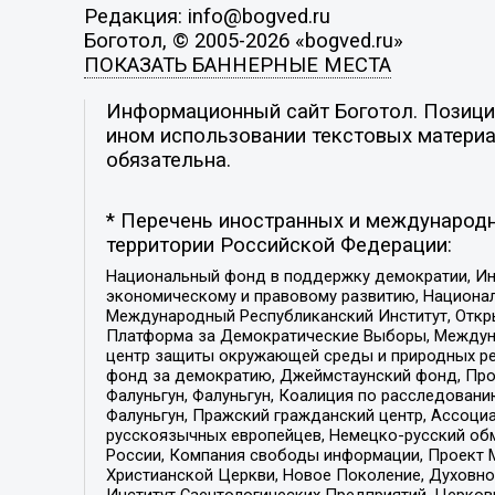
Редакция: info@bogved.ru
Боготол, © 2005-2026 «bogved.ru»
ПОКАЗАТЬ БАННЕРНЫЕ МЕСТА
Информационный сайт Боготол. Позиция
ином использовании текстовых материал
обязательна.
* Перечень иностранных и международн
территории Российской Федерации:
Национальный фонд в поддержку демократии, Ин
экономическому и правовому развитию, Национ
Международный Республиканский Институт, Откры
Платформа за Демократические Выборы, Междуна
центр защиты окружающей среды и природных ресу
фонд за демократию, Джеймстаунский фонд, Прож
Фалуньгун, Фалуньгун, Коалиция по расследован
Фалуньгун, Пражский гражданский центр, Ассоци
русскоязычных европейцев, Немецко-русский об
России, Компания свободы информации, Проект М
Христианской Церкви, Новое Поколение, Духовн
Институт Саентологических Предприятий, Церков