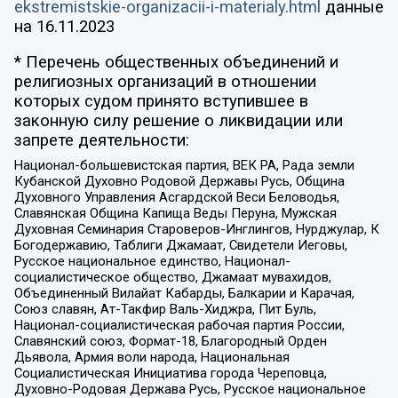
ekstremistskie-organizacii-i-materialy.html
данные
на
16.11.2023
* Перечень общественных объединений и
религиозных организаций в отношении
которых судом принято вступившее в
законную силу решение о ликвидации или
запрете деятельности:
Национал-большевистская партия, ВЕК РА, Рада земли
Кубанской Духовно Родовой Державы Русь, Община
Духовного Управления Асгардской Веси Беловодья,
Славянская Община Капища Веды Перуна, Мужская
Духовная Семинария Староверов-Инглингов, Нурджулар, К
Богодержавию, Таблиги Джамаат, Свидетели Иеговы,
Русское национальное единство, Национал-
социалистическое общество, Джамаат мувахидов,
Объединенный Вилайат Кабарды, Балкарии и Карачая,
Союз славян, Ат-Такфир Валь-Хиджра, Пит Буль,
Национал-социалистическая рабочая партия России,
Славянский союз, Формат-18, Благородный Орден
Дьявола, Армия воли народа, Национальная
Социалистическая Инициатива города Череповца,
Духовно-Родовая Держава Русь, Русское национальное