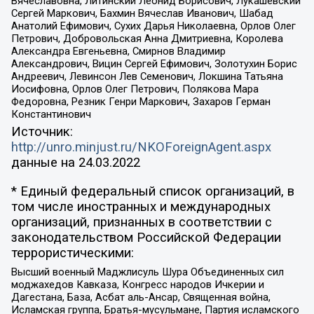
Вячеславовна, Литинский Леонид Борисович, Лукашевский
Сергей Маркович, Бахмин Вячеслав Иванович, Шабад
Анатолий Ефимович, Сухих Дарья Николаевна, Орлов Олег
Петрович, Добровольская Анна Дмитриевна, Королева
Александра Евгеньевна, Смирнов Владимир
Александрович, Вицин Сергей Ефимович, Золотухин Борис
Андреевич, Левинсон Лев Семенович, Локшина Татьяна
Иосифовна, Орлов Олег Петрович, Полякова Мара
Федоровна, Резник Генри Маркович, Захаров Герман
Константинович
Источник:
http://unro.minjust.ru/NKOForeignAgent.aspx
данные на
24.03.2022
* Единый федеральный список организаций, в
том числе иностранных и международных
организаций, признанных в соответствии с
законодательством Российской Федерации
террористическими:
Высший военный Маджлисуль Шура Объединенных сил
моджахедов Кавказа, Конгресс народов Ичкерии и
Дагестана, База, Асбат аль-Ансар, Священная война,
Исламская группа, Братья-мусульмане, Партия исламского