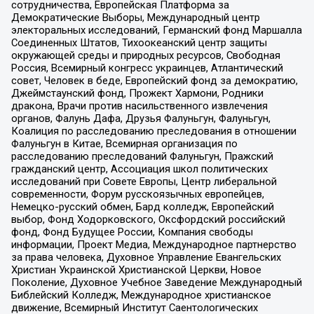
сотрудничества, Европейская Платформа за
Демократические Выборы, Международный центр
электоральных исследований, Германский фонд Маршалла
Соединенных Штатов, Тихоокеанский центр защиты
окружающей среды и природных ресурсов, Свободная
Россия, Всемирный конгресс украинцев, Атлантический
совет, Человек в беде, Европейский фонд за демократию,
Джеймстаунский фонд, Прожект Хармони, Родники
дракона, Врачи против насильственного извлечения
органов, Фалунь Дафа, Друзья Фалуньгун, Фалуньгун,
Коалиция по расследованию преследования в отношении
Фалуньгун в Китае, Всемирная организация по
расследованию преследований Фалуньгун, Пражский
гражданский центр, Ассоциация школ политических
исследований при Совете Европы, Центр либеральной
современности, Форум русскоязычных европейцев,
Немецко-русский обмен, Бард колледж, Европейский
выбор, Фонд Ходорковского, Оксфордский российский
фонд, Фонд Будущее России, Компания свободы
информации, Проект Медиа, Международное партнерство
за права человека, Духовное Управление Евангельских
Христиан Украинской Христианской Церкви, Новое
Поколение, Духовное Учебное Заведение Международный
Библейский Колледж, Международное христианское
движение, Всемирный Институт Саентологических