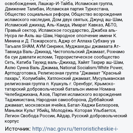
освобождения, Лашкар-И-Тайба, Исламская группа,
Движение Талибан, Исламская партия Туркестана,
Общество социальных реформ, Общество возрождения
исламского наследия, Дом двух святых, Джунд аш-Шам,
Исламский джихад, Аль-Каида, Имарат Кавказ, АБТО,
Правый сектор, Исламское государство, Джабха аль-
Нусра ли-Ахль аш-Шам, Народное ополчение имени К.
Минина и Д. Пожарского, Аджр от Аллаха Субхану уа
Тагьаля SHAM, АУМ Синрике, Муджахеды джамаата Ат-
Тавхида Валь-Джихад, Чистопольский Джамаат, Рохнамо
ба суи давлати исломи, Террористическое сообщество
Сеть, Катиба Таухид валь-Джихад, Хайят Тахрир аш-Шам,
Ахлю Сунна Валь Джамаа, National Socialism/White Power,
Артподготовка, Религиозная группа “Джамаат “Красный
пахарь”, Колумбайн, Хатлонский джамаат, Мусульманская
религиозная группа п. Кушкуль г. Оренбург, Крымско-
татарский добровольческий батальон имени Номана
Челебиджихана, Азов, Партия исламского возрождения
Таджикистана, Народная самооборона, Дуббайский
джамаат, московская ячейка, Батал-Хаджи Белхороев,
Маньяки Культ Убийц, Молодёжь Которая Улыбается,
Легион Свобода России, Айдар, Русский добровольческий
корпус
Источник:
http://nac.gov.ru/terroristicheskie-i-