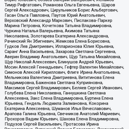
Тимур Рифгатович, Романова Ольга Евгеньевна, Щаров
Сергей Алексадрович, Цирульников Борис Альбертович,
Гасан Ольга Павловна, Паутов Юрий Анатольевич,
Верховский Александр Маркович, Пислакова-Паркер
Марина Петровна, Кочеткова Татьяна Владимировна,
Чуркина Наталья Валерьевна, Акимова Татьяна
Николаевна, Золотарева Екатерина Александровна,
Рачинский Ян Збигневич, Жемкова Елена Борисовна,
Гудков Лев Дмитриевич, Илларионова Юлия Юрьевна,
Саранг Анна Васильевна, Захарова Светлана Сергеевна,
Аверин Владимир Анатольевич, Щур Татьяна Михайловна,
Щур Николай Алексеевич, Блинушов Андрей Юрьевич,
Мосин Алексей Геннадьевич, Гефтер Валентин Михайлович,
Симонов Алексей Кириллович, Флиге Ирина Анатольевна,
Мельникова Валентина Дмитриевна, Вититинова Елена
Владимировна, Баженова Светлана Куприяновна,
Максимов Сергей Владимирович, Беляев Сергей Иванович,
Голубева Елена Николаевна, Ганнушкина Светлана
Алексеевна, Закс Елена Владимировна, Буртина Елена
Юрьевна, Гендель Людмила Залмановна, Кокорина
Екатерина Алексеевна, Шуманов Илья Вячеславович,
Арапова Галина Юрьевна, Свечников Анатолий Мариевич,
Прохоров Вадим Юрьевич, Шахова Елена Владимировна,
Подузов Сергей Васильевич, Протасова Ирина