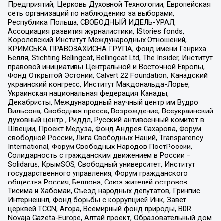
Предприятий, Церковь Духовной Технологии, Европейская
сеть организаций по наблюдению за выборами,
Республика Польша, СВОБОДНЫЙ ИДЕЛЬ-УРАЛ,
Ассоциация развития журналистики, IStories fonds,
Королевский Институт Международных Отношений,
КРИМСЬКА ПРАВОЗАХИСНА ГРУПА, Фонд имени Генриха
Бёлля, Stichting Bellingcat, Bellingcat Ltd, The Insider, Институт
правовой инициативы Центральной и Восточной Европы,
Фонд Открытой Эстонии, Calvert 22 Foundation, Канадский
украинский конгресс, Институт Макдональда-Лорье,
Украинская национальная федерация Канады,
Декабристы, Международный научный центр им Вудро
Вильсона, Свободная пресса, Возрождение, Всеукраинский
духовный центр , Риддл, Русский антивоенный комитет в
Швеции, Проект Медуза, Фонд Андрея Сахарова, Форум
свободной России, Лига Свободных Наций, Transparеncy
International, Форум Свободных Народов ПостРоссии,
Солидарность с гражданским движением в России –
Solidarus, КрымSOS, Свободный университет, Институт
государственного управления, Форум гражданского
общества Россия, Беллона, Союз жителей островов
Тисима и Хабомаи, Съезд народных депутатов, Гринпис
Интернешнл, Фонд борьбы с коррупцией Инк, Завет
церквей TCCN, Агора, Всемирный фонд природы, BDR
Novaja Gazeta-Europe, Алтай проект, Образовательный дом