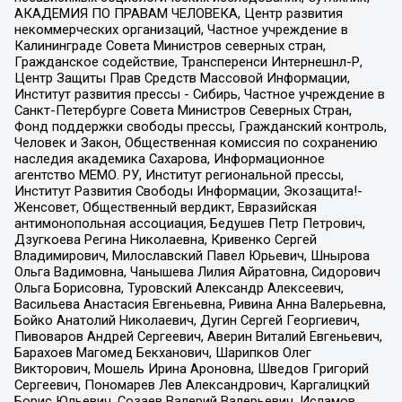
АКАДЕМИЯ ПО ПРАВАМ ЧЕЛОВЕКА, Центр развития
некоммерческих организаций, Частное учреждение в
Калининграде Совета Министров северных стран,
Гражданское содействие, Трансперенси Интернешнл-Р,
Центр Защиты Прав Средств Массовой Информации,
Институт развития прессы - Сибирь, Частное учреждение в
Санкт-Петербурге Совета Министров Северных Стран,
Фонд поддержки свободы прессы, Гражданский контроль,
Человек и Закон, Общественная комиссия по сохранению
наследия академика Сахарова, Информационное
агентство МЕМО. РУ, Институт региональной прессы,
Институт Развития Свободы Информации, Экозащита!-
Женсовет, Общественный вердикт, Евразийская
антимонопольная ассоциация, Бедушев Петр Петрович,
Дзугкоева Регина Николаевна, Кривенко Сергей
Владимирович, Милославский Павел Юрьевич, Шнырова
Ольга Вадимовна, Чанышева Лилия Айратовна, Сидорович
Ольга Борисовна, Туровский Александр Алексеевич,
Васильева Анастасия Евгеньевна, Ривина Анна Валерьевна,
Бойко Анатолий Николаевич, Дугин Сергей Георгиевич,
Пивоваров Андрей Сергеевич, Аверин Виталий Евгеньевич,
Барахоев Магомед Бекханович, Шарипков Олег
Викторович, Мошель Ирина Ароновна, Шведов Григорий
Сергеевич, Пономарев Лев Александрович, Каргалицкий
Борис Юльевич, Созаев Валерий Валерьевич, Исламов