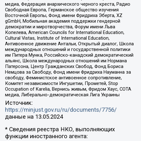
медиа, Федерация анархического черного креста, Радио
Свободная Европа, Германское общество изучения
Восточной Европы, Фонд имени Фридриха Эберта, XZ
gGmbH, Мобильная академия поддержки гендерной
демократии и миротворчества, Форум имени Льва
Копелева, American Councils for International Education,
Cultural Vistas, Institute of International Education,
Антивоенное движение Антальи, Открытый диалог, Школа
международных отношений и государственной политики
им Питера Мунка, Российско-канадский демократический
альянс, Школа международных отношений им Нормана
Патерсона, Центр Гражданских Свобод, Фонд Бориса
Немцова за Свободу, Фонд имени Фридриха Науманна за
свободу, Феминистское антивоенное сопротивление,
Комитет независимости Ингушетии, Прометей, Stop
Occupation of Karelia, Вернись живым, Фридом Хаус, СОТА
медиа, Либерально-демократическая Лига Украины
Источник:
https://minjust.gov.ru/ru/documents/7756/
данные на
13.05.2024
* Сведения реестра НКО, выполняющих
функции иностранного агента: