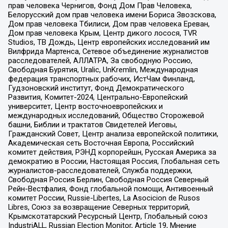
прав человека Чернигов, Фонд Дом Прав Человека,
Белорусский дом прав человека имени Бориса Звозскова,
Дом прав человека Тбилиси, Дом прав человека Ереван,
Дом прав человека Крым, Центр дикого лосося, TVR
Studios, ТВ Дождь, Центр европейских исследований им
Вилфрида Мартенса, Сетевое объединение журналистов
расследователей, АЛЛАТРА, За свободную Россию,
Свободная Бурятия, Uralic, UnKremlin, Международная
федерация транспортных рабочих, ИстЧам Финланд,
Гудзоновский институт, Фонд Демократического
Развития, Комитет-2024, Центрально-Европейский
университет, Центр восточноевропейских и
международных исследований, Общество Сторожевой
башни, Библии и трактатов Свидетелей Иеговы,
Гражданский Совет, Центр анализа европейской политики,
Академическая сеть Восточная Европа, Российский
комитет действия, РЭНД корпорейшн, Русская Америка за
демократию в России, Настоящая Россия, Глобальная сеть
журналистов-расследователей, Служба поддержки,
Свободная Россия Берлин, Свободная Россия Северный
Рейн-Вестфалия, Фонд глобальной помощи, Антивоенный
комитет России, Russie-Libertes, La Asocicion de Rusos
Libres, Союз за возвращение Северных территорий,
Крымскотатарский Ресурсный Центр, Глобальный союз
IndustriALL, Russian Election Monitor, Article 19, Мнение