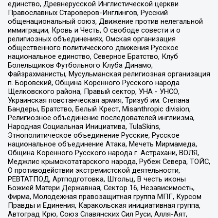
единство, Древнерусской Инглистической церкви
Православных Староверов-Инглингов, Русский
общенациональный союз, Движение против нелегальной
иммиграции, Кровь и Честь, О свободе совести и о
религиозных объединениях, Омская организация
общественного политического движения Русское
национальное единство, Северное Братство, Клуб
Болельщиков Футбольного Клуба Динамо,
Файзрахманисты, Мусульманская религиозная организация
п. Боровский, Община Коренного Русского народа
Щелковского района, Правый сектор, УНА - УНСО,
Украинская повстанческая армия, Тризуб им. Степана
Бандеры, Братство, Белый Крест, Misanthropic division,
Религиозное объединение последователей инглиизма,
Народная Социальная Инициатива, TulaSkins,
Этнополитическое объединение Русские, Русское
национальное объединение Атака, Мечеть Мирмамеда,
Община Коренного Русского народа г. Астрахани, ВОЛЯ,
Меджлис крымскотатарского народа, Рубеж Севера, ТОЙС,
О противодействии экстремистской деятельности,
РЕВТАТПОД, Артподготовка, Штольц, В честь иконы
Божией Матери Державная, Сектор 16, Независимость,
Фирма, Молодежная правозащитная группа МПГ, Курсом
Правды и Единения, Каракольская инициативная группа,
Автоград Крю, Союз Славянских Сил Руси, Алля-Аят,