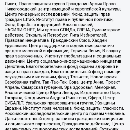
Лилит, Правозащитная группа Гражданин.Армия.Право,
Нижегородский центр немецкой и европейской культуры,
Центр гендерных исследований, Фонд защиты прав
граждан Штаб, Институт права и публичной политики,
Фонд борьбы с коррупцией, Альянс врачей,
НАСИЛИЮ.НЕТ, Мы против СПИДа, СВЕЧА, Гуманитарное
действие, Открытый Петербург, Лига Избирателей,
Правовая инициатива, Гражданский Союз, Хасдей
Ерушалаим, Центр поддержки и содействия развитию
средств массовой информации, Горячая Линия, В защиту
прав заключенных, Институт глобализации и социальных
движений, Центр социально-информационных инициатив
Действие, Благотворительный фонд охраны здоровья и
защиты прав граждан, Благотворительный фонд помощи
осужденным и их семьям, Фонд Тольятти, Новое время,
Серебряная тайга, Так-Так-Так, Сова, центр Анна, Проект
Апрель, Самарская губерния, Эра здоровья, Мемориал,
Аналитический Центр Юрия Левады, Издательство Парк
Гагарина, Фонд имени Андрея Рылькова, Сфера, Центр
СИБАЛЬТ, Уральская правозащитная группа, Женщины
Евразии, Институт прав человека, Фонд защиты гласности,
Российский исследовательский центр по правам человека,
Дальневосточный центр развития гражданских инициатив
и социального партнерства, Гражданское действие, Центр
независимых социологических исследований, Сутяжник,