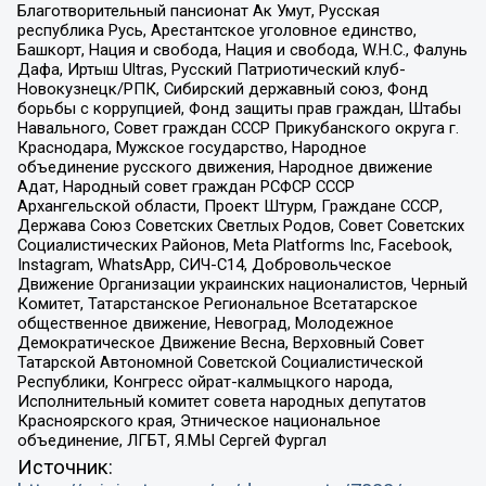
Благотворительный пансионат Ак Умут, Русская
республика Русь, Арестантское уголовное единство,
Башкорт, Нация и свобода, Нация и свобода, W.H.С., Фалунь
Дафа, Иртыш Ultras, Русский Патриотический клуб-
Новокузнецк/РПК, Сибирский державный союз, Фонд
борьбы с коррупцией, Фонд защиты прав граждан, Штабы
Навального, Совет граждан СССР Прикубанского округа г.
Краснодара, Мужское государство, Народное
объединение русского движения, Народное движение
Адат, Народный совет граждан РСФСР СССР
Архангельской области, Проект Штурм, Граждане СССР,
Держава Союз Советских Светлых Родов, Совет Советских
Социалистических Районов, Meta Platforms Inc, Facebook,
Instagram, WhatsApp, СИЧ-С14, Добровольческое
Движение Организации украинских националистов, Черный
Комитет, Татарстанское Региональное Всетатарское
общественное движение, Невоград, Молодежное
Демократическое Движение Весна, Верховный Совет
Татарской Автономной Советской Социалистической
Республики, Конгресс ойрат-калмыцкого народа,
Исполнительный комитет совета народных депутатов
Красноярского края, Этническое национальное
объединение, ЛГБТ, Я.МЫ Сергей Фургал
Источник: