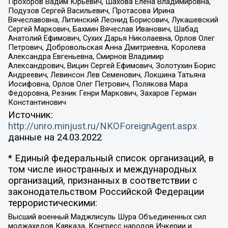
Прохоров Вадим Юрьевич, Шахова Елена Владимировна,
Подузов Сергей Васильевич, Протасова Ирина
Вячеславовна, Литинский Леонид Борисович, Лукашевский
Сергей Маркович, Бахмин Вячеслав Иванович, Шабад
Анатолий Ефимович, Сухих Дарья Николаевна, Орлов Олег
Петрович, Добровольская Анна Дмитриевна, Королева
Александра Евгеньевна, Смирнов Владимир
Александрович, Вицин Сергей Ефимович, Золотухин Борис
Андреевич, Левинсон Лев Семенович, Локшина Татьяна
Иосифовна, Орлов Олег Петрович, Полякова Мара
Федоровна, Резник Генри Маркович, Захаров Герман
Константинович
Источник:
http://unro.minjust.ru/NKOForeignAgent.aspx
данные на
24.03.2022
* Единый федеральный список организаций, в
том числе иностранных и международных
организаций, признанных в соответствии с
законодательством Российской Федерации
террористическими:
Высший военный Маджлисуль Шура Объединенных сил
моджахедов Кавказа, Конгресс народов Ичкерии и