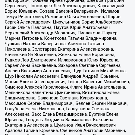
Викторович, Мошель Ирина Ароновна, Шведов Григорий
Сергеевич, Пономарев Лев Александрович, Каргалицкий
Борис Юльевич, Созаев Валерий Валерьевич, Исламов
Тимур Рифгатович, Романова Ольга Евгеньевна, Щаров
Сергей Алексадрович, Цирульников Борис Альбертович,
Гасан Ольга Павловна, Паутов Юрий Анатольевич,
Верховский Александр Маркович, Пислакова-Паркер
Марина Петровна, Кочеткова Татьяна Владимировна,
Чуркина Наталья Валерьевна, Акимова Татьяна
Николаевна, Золотарева Екатерина Александровна,
Рачинский Ян Збигневич, Жемкова Елена Борисовна,
Гудков Лев Дмитриевич, Илларионова Юлия Юрьевна,
Саранг Анна Васильевна, Захарова Светлана Сергеевна,
Аверин Владимир Анатольевич, Щур Татьяна Михайловна,
Щур Николай Алексеевич, Блинушов Андрей Юрьевич,
Мосин Алексей Геннадьевич, Гефтер Валентин Михайлович,
Симонов Алексей Кириллович, Флиге Ирина Анатольевна,
Мельникова Валентина Дмитриевна, Вититинова Елена
Владимировна, Баженова Светлана Куприяновна,
Максимов Сергей Владимирович, Беляев Сергей Иванович,
Голубева Елена Николаевна, Ганнушкина Светлана
Алексеевна, Закс Елена Владимировна, Буртина Елена
Юрьевна, Гендель Людмила Залмановна, Кокорина
Екатерина Алексеевна, Шуманов Илья Вячеславович,
Арапова Галина Юрьевна, Свечников Анатолий Мариевич,