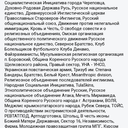
Социалистическая Инициатива города Череповца,
Духовно-Родовая Держава Русь, Русское национальное
единство, Древнерусской Инглистической церкви
Православных Староверов-Инглингов, Русский
общенациональный союз, Движение против нелегальной
иммиграции, Кровь и Честь, О свободе совести и о
религиозных объединениях, Омская организация
общественного политического движения Русское
национальное единство, Северное Братство, Клуб
Болельщиков Футбольного Клуба Динамо,
Файзрахманисты, Мусульманская религиозная организация
п. Боровский, Община Коренного Русского народа
Щелковского района, Правый сектор, УНА - УНСО,
Украинская повстанческая армия, Тризуб им. Степана
Бандеры, Братство, Белый Крест, Misanthropic division,
Религиозное объединение последователей инглиизма,
Народная Социальная Инициатива, TulaSkins,
Этнополитическое объединение Русские, Русское
национальное объединение Атака, Мечеть Мирмамеда,
Община Коренного Русского народа г. Астрахани, ВОЛЯ,
Меджлис крымскотатарского народа, Рубеж Севера, ТОЙС,
О противодействии экстремистской деятельности,
РЕВТАТПОД, Артподготовка, Штольц, В честь иконы
Божией Матери Державная, Сектор 16, Независимость,
Фирма, Молодежная правозащитная группа МПГ, Курсом