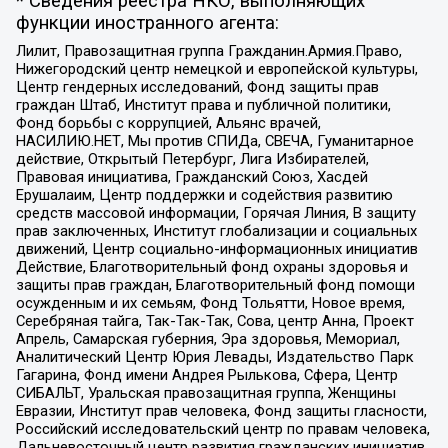
* Сведения реестра НКО, выполняющих
функции иностранного агента:
Лилит, Правозащитная группа Гражданин.Армия.Право,
Нижегородский центр немецкой и европейской культуры,
Центр гендерных исследований, Фонд защиты прав
граждан Штаб, Институт права и публичной политики,
Фонд борьбы с коррупцией, Альянс врачей,
НАСИЛИЮ.НЕТ, Мы против СПИДа, СВЕЧА, Гуманитарное
действие, Открытый Петербург, Лига Избирателей,
Правовая инициатива, Гражданский Союз, Хасдей
Ерушалаим, Центр поддержки и содействия развитию
средств массовой информации, Горячая Линия, В защиту
прав заключенных, Институт глобализации и социальных
движений, Центр социально-информационных инициатив
Действие, Благотворительный фонд охраны здоровья и
защиты прав граждан, Благотворительный фонд помощи
осужденным и их семьям, Фонд Тольятти, Новое время,
Серебряная тайга, Так-Так-Так, Сова, центр Анна, Проект
Апрель, Самарская губерния, Эра здоровья, Мемориал,
Аналитический Центр Юрия Левады, Издательство Парк
Гагарина, Фонд имени Андрея Рылькова, Сфера, Центр
СИБАЛЬТ, Уральская правозащитная группа, Женщины
Евразии, Институт прав человека, Фонд защиты гласности,
Российский исследовательский центр по правам человека,
Дальневосточный центр развития гражданских инициатив