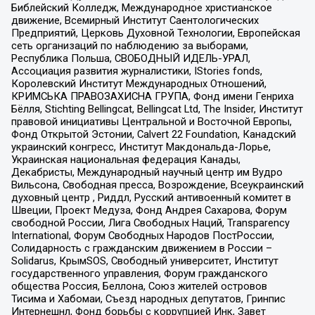
Библейский Колледж, Международное христианское
движение, Всемирный Институт Саентологических
Предприятий, Церковь Духовной Технологии, Европейская
сеть организаций по наблюдению за выборами,
Республика Польша, СВОБОДНЫЙ ИДЕЛЬ-УРАЛ,
Ассоциация развития журналистики, IStories fonds,
Королевский Институт Международных Отношений,
КРИМСЬКА ПРАВОЗАХИСНА ГРУПА, Фонд имени Генриха
Бёлля, Stichting Bellingcat, Bellingcat Ltd, The Insider, Институт
правовой инициативы Центральной и Восточной Европы,
Фонд Открытой Эстонии, Calvert 22 Foundation, Канадский
украинский конгресс, Институт Макдональда-Лорье,
Украинская национальная федерация Канады,
Декабристы, Международный научный центр им Вудро
Вильсона, Свободная пресса, Возрождение, Всеукраинский
духовный центр , Риддл, Русский антивоенный комитет в
Швеции, Проект Медуза, Фонд Андрея Сахарова, Форум
свободной России, Лига Свободных Наций, Transparеncy
International, Форум Свободных Народов ПостРоссии,
Солидарность с гражданским движением в России –
Solidarus, КрымSOS, Свободный университет, Институт
государственного управления, Форум гражданского
общества Россия, Беллона, Союз жителей островов
Тисима и Хабомаи, Съезд народных депутатов, Гринпис
Интернешнл, Фонд борьбы с коррупцией Инк, Завет