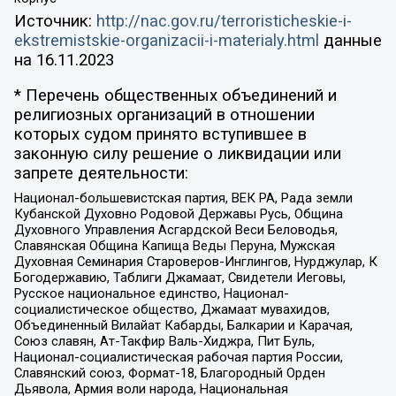
Источник:
http://nac.gov.ru/terroristicheskie-i-
ekstremistskie-organizacii-i-materialy.html
данные
на
16.11.2023
* Перечень общественных объединений и
религиозных организаций в отношении
которых судом принято вступившее в
законную силу решение о ликвидации или
запрете деятельности:
Национал-большевистская партия, ВЕК РА, Рада земли
Кубанской Духовно Родовой Державы Русь, Община
Духовного Управления Асгардской Веси Беловодья,
Славянская Община Капища Веды Перуна, Мужская
Духовная Семинария Староверов-Инглингов, Нурджулар, К
Богодержавию, Таблиги Джамаат, Свидетели Иеговы,
Русское национальное единство, Национал-
социалистическое общество, Джамаат мувахидов,
Объединенный Вилайат Кабарды, Балкарии и Карачая,
Союз славян, Ат-Такфир Валь-Хиджра, Пит Буль,
Национал-социалистическая рабочая партия России,
Славянский союз, Формат-18, Благородный Орден
Дьявола, Армия воли народа, Национальная