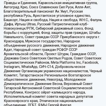
Правды и Единения, Каракольская инициативная группа,
Автоград Крю, Союз Славянских Сил Руси, Алля-Аят,
Благотворительный пансионат Ак Умут, Русская
республика Русь, Арестантское уголовное единство,
Башкорт, Нация и свобода, Нация и свобода, W.H.С., Фалунь
Дафа, Иртыш Ultras, Русский Патриотический клуб-
Новокузнецк/РПК, Сибирский державный союз, Фонд
борьбы с коррупцией, Фонд защиты прав граждан, Штабы
Навального, Совет граждан СССР Прикубанского округа г.
Краснодара, Мужское государство, Народное
объединение русского движения, Народное движение
Адат, Народный совет граждан РСФСР СССР
Архангельской области, Проект Штурм, Граждане СССР,
Держава Союз Советских Светлых Родов, Совет Советских
Социалистических Районов, Meta Platforms Inc, Facebook,
Instagram, WhatsApp, СИЧ-С14, Добровольческое
Движение Организации украинских националистов, Черный
Комитет, Татарстанское Региональное Всетатарское
общественное движение, Невоград, Молодежное
Демократическое Движение Весна, Верховный Совет
Татарской Автономной Советской Социалистической
Республики, Конгресс ойрат-калмыцкого народа,
Исполнительный комитет совета народных депутатов
Красноярского края, Этническое национальное
объединение, ЛГБТ, Я.МЫ Сергей Фургал