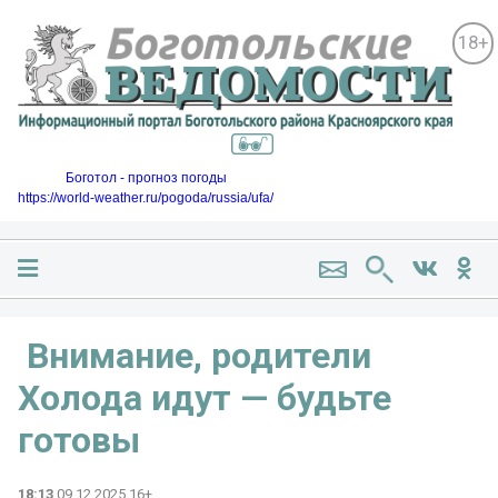
18+
Боготол - прогноз погоды
https://world-weather.ru/pogoda/russia/ufa/
️ Внимание, родители
Холода идут — будьте
готовы
18:13
09.12.2025 16+