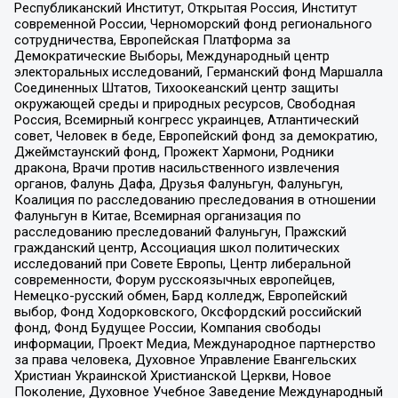
Республиканский Институт, Открытая Россия, Институт
современной России, Черноморский фонд регионального
сотрудничества, Европейская Платформа за
Демократические Выборы, Международный центр
электоральных исследований, Германский фонд Маршалла
Соединенных Штатов, Тихоокеанский центр защиты
окружающей среды и природных ресурсов, Свободная
Россия, Всемирный конгресс украинцев, Атлантический
совет, Человек в беде, Европейский фонд за демократию,
Джеймстаунский фонд, Прожект Хармони, Родники
дракона, Врачи против насильственного извлечения
органов, Фалунь Дафа, Друзья Фалуньгун, Фалуньгун,
Коалиция по расследованию преследования в отношении
Фалуньгун в Китае, Всемирная организация по
расследованию преследований Фалуньгун, Пражский
гражданский центр, Ассоциация школ политических
исследований при Совете Европы, Центр либеральной
современности, Форум русскоязычных европейцев,
Немецко-русский обмен, Бард колледж, Европейский
выбор, Фонд Ходорковского, Оксфордский российский
фонд, Фонд Будущее России, Компания свободы
информации, Проект Медиа, Международное партнерство
за права человека, Духовное Управление Евангельских
Христиан Украинской Христианской Церкви, Новое
Поколение, Духовное Учебное Заведение Международный