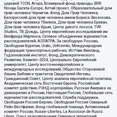
церквей TCCN, Агора, Всемирный фонд природы, BDR
Novaja Gazeta-Europe, Алтай проект, Образовательный дом
прав человека Чернигов, Фонд Дом Прав Человека,
Белорусский дом прав человека имени Бориса Звозскова,
Дом прав человека Тбилиси, Дом прав человека Ереван,
Дом прав человека Крым, Центр дикого лосося, TVR
Studios, ТВ Дождь, Центр европейских исследований им
Вилфрида Мартенса, Сетевое объединение журналистов
расследователей, АЛЛАТРА, За свободную Россию,
Свободная Бурятия, Uralic, UnKremlin, Международная
федерация транспортных рабочих, ИстЧам Финланд,
Гудзоновский институт, Фонд Демократического
Развития, Комитет-2024, Центрально-Европейский
университет, Центр восточноевропейских и
международных исследований, Общество Сторожевой
башни, Библии и трактатов Свидетелей Иеговы,
Гражданский Совет, Центр анализа европейской политики,
Академическая сеть Восточная Европа, Российский
комитет действия, РЭНД корпорейшн, Русская Америка за
демократию в России, Настоящая Россия, Глобальная сеть
журналистов-расследователей, Служба поддержки,
Свободная Россия Берлин, Свободная Россия Северный
Рейн-Вестфалия, Фонд глобальной помощи, Антивоенный
комитет России, Russie-Libertes, La Asocicion de Rusos
Libres, Союз за возвращение Северных территорий,