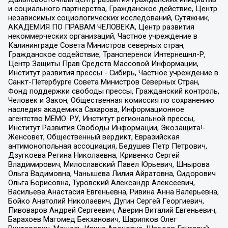
и социального партнерства, Гражданское действие, Центр
независимых социологических исследований, Сутяжник,
АКАДЕМИЯ ПО ПРАВАМ ЧЕЛОВЕКА, Центр развития
некоммерческих организаций, Частное учреждение в
Калининграде Совета Министров северных стран,
Гражданское содействие, Трансперенси Интернешнл-Р,
Центр Защиты Прав Средств Массовой Информации,
Институт развития прессы - Сибирь, Частное учреждение в
Санкт-Петербурге Совета Министров Северных Стран,
Фонд поддержки свободы прессы, Гражданский контроль,
Человек и Закон, Общественная комиссия по сохранению
наследия академика Сахарова, Информационное
агентство МЕМО. РУ, Институт региональной прессы,
Институт Развития Свободы Информации, Экозащита!-
Женсовет, Общественный вердикт, Евразийская
антимонопольная ассоциация, Бедушев Петр Петрович,
Дзугкоева Регина Николаевна, Кривенко Сергей
Владимирович, Милославский Павел Юрьевич, Шнырова
Ольга Вадимовна, Чанышева Лилия Айратовна, Сидорович
Ольга Борисовна, Туровский Александр Алексеевич,
Васильева Анастасия Евгеньевна, Ривина Анна Валерьевна,
Бойко Анатолий Николаевич, Дугин Сергей Георгиевич,
Пивоваров Андрей Сергеевич, Аверин Виталий Евгеньевич,
Барахоев Магомед Бекханович, Шарипков Олег