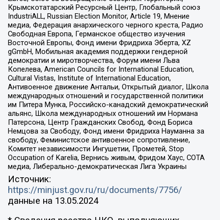
Крымскотатарский Ресурсный Центр, Глобальный союз
IndustriALL, Russian Election Monitor, Article 19, Мнение
медиа, Федерация анархического черного креста, Радио
Свободная Европа, Германское общество изучения
Восточной Европы, Фонд имени Фридриха Эберта, XZ
gGmbH, Мобильная академия поддержки гендерной
демократии и миротворчества, Форум имени Льва
Копелева, American Councils for International Education,
Cultural Vistas, Institute of International Education,
Антивоенное движение Антальи, Открытый диалог, Школа
международных отношений и государственной политики
им Питера Мунка, Российско-канадский демократический
альянс, Школа международных отношений им Нормана
Патерсона, Центр Гражданских Свобод, Фонд Бориса
Немцова за Свободу, Фонд имени Фридриха Науманна за
свободу, Феминистское антивоенное сопротивление,
Комитет независимости Ингушетии, Прометей, Stop
Occupation of Karelia, Вернись живым, Фридом Хаус, СОТА
медиа, Либерально-демократическая Лига Украины
Источник:
https://minjust.gov.ru/ru/documents/7756/
данные на
13.05.2024