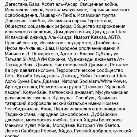
Дагестана, База, Асбат аль-Ансар, Священная война,
Исламская группа, Братья-мусульмане, Партия исламского
освобождения, Лашкар-И-Тайба, Исламская группа,
Движение Талибан, Исламская партия Туркестана,
Общество социальных реформ, Общество возрождения
исламского наследия, Дом двух святых, Джунд аш-Шам,
Исламский джихад, Аль-Каида, Имарат Кавказ, АБТО,
Правый сектор, Исламское государство, Джабха аль-
Нусра ли-Ахль аш-Шам, Народное ополчение имени К.
Минина и Д. Пожарского, Аджр от Аллаха Субхану уа
Тагьаля SHAM, АУМ Синрике, Муджахеды джамаата Ат-
Тавхида Валь-Джихад, Чистопольский Джамаат, Рохнамо
ба суи давлати исломи, Террористическое сообщество
Сеть, Катиба Таухид валь-Джихад, Хайят Тахрир аш-Шам,
Ахлю Сунна Валь Джамаа, National Socialism/White Power,
Артподготовка, Религиозная группа “Джамаат “Красный
пахарь”, Колумбайн, Хатлонский джамаат, Мусульманская
религиозная группа п. Кушкуль г. Оренбург, Крымско-
татарский добровольческий батальон имени Номана
Челебиджихана, Азов, Партия исламского возрождения
Таджикистана, Народная самооборона, Дуббайский
джамаат, московская ячейка, Батал-Хаджи Белхороев,
Маньяки Культ Убийц, Молодёжь Которая Улыбается,
Легион Свобода России, Айдар, Русский добровольческий
корпус