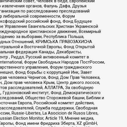
нтический совет, Человек в беде, Европейский
 извлечения органов, Фалунь Дафа, Друзья
рганизация по расследованию преследований
тр либеральной современности, Форум
 Оксфордский российский фонд, Фонд Будущее
е Управление Евангельских Христиан Украинской
еждународное христианское движение, Всемирный
людению за выборами, Республика Польша,
народных Отношений, КРИМСЬКА ПРАВОЗАХИСНА
ы Центральной и Восточной Европы, Фонд Открытой
иональная федерация Канады, Декабристы,
тр , Риддл, Русский антивоенный комитет в
nternational, Форум Свободных Народов ПостРоссии,
дарственного управления, Форум гражданского
рнешнл, Фонд борьбы с коррупцией Инк, Завет
прав человека Чернигов, Фонд Дом Прав Человека,
н, Дом прав человека Крым, Центр дикого лосося,
стов расследователей, АЛЛАТРА, За свободную
д, Гудзоновский институт, Фонд Демократического
сследований, Общество Сторожевой башни, Библии и
сточная Европа, Российский комитет действия,
-расследователей, Служба поддержки, Свободная
 Russie-Libertes, La Asocicion de Rusos Libres,
an Election Monitor, Article 19, Мнение медиа,
Европы, Фонд имени Фридриха Эберта, XZ gGmbH,