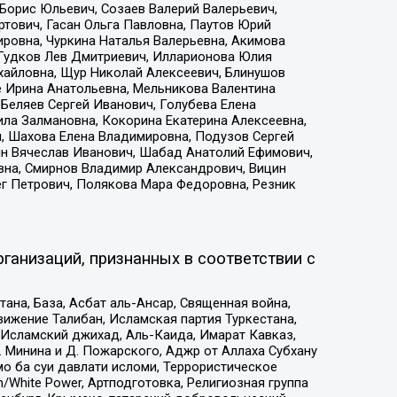
Борис Юльевич, Созаев Валерий Валерьевич,
тович, Гасан Ольга Павловна, Паутов Юрий
ровна, Чуркина Наталья Валерьевна, Акимова
 Гудков Лев Дмитриевич, Илларионова Юлия
ихайловна, Щур Николай Алексеевич, Блинушов
е Ирина Анатольевна, Мельникова Валентина
Беляев Сергей Иванович, Голубева Елена
ила Залмановна, Кокорина Екатерина Алексеевна,
, Шахова Елена Владимировна, Подузов Сергей
ин Вячеслав Иванович, Шабад Анатолий Ефимович,
вна, Смирнов Владимир Александрович, Вицин
ег Петрович, Полякова Мара Федоровна, Резник
ганизаций, признанных в соответствии с
на, База, Асбат аль-Ансар, Священная война,
ижение Талибан, Исламская партия Туркестана,
Исламский джихад, Аль-Каида, Имарат Кавказ,
 Минина и Д. Пожарского, Аджр от Аллаха Субхану
о ба суи давлати исломи, Террористическое
/White Power, Артподготовка, Религиозная группа