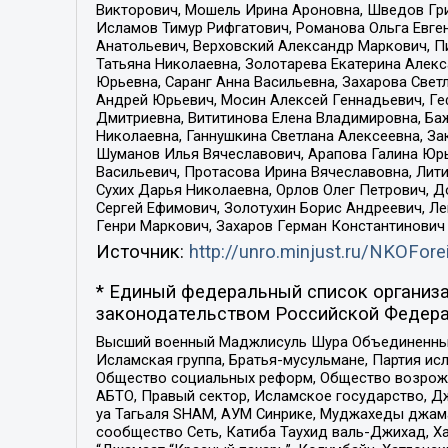
Викторович, Мошель Ирина Ароновна, Шведов Гри
Исламов Тимур Рифгатович, Романова Ольга Евге
Анатольевич, Верховский Александр Маркович, П
Татьяна Николаевна, Золотарева Екатерина Алек
Юрьевна, Саранг Анна Васильевна, Захарова Свет
Андрей Юрьевич, Мосин Алексей Геннадьевич, Ге
Дмитриевна, Вититинова Елена Владимировна, Ба
Николаевна, Ганнушкина Светлана Алексеевна, За
Шуманов Илья Вячеславович, Арапова Галина Юрь
Васильевич, Протасова Ирина Вячеславовна, Лит
Сухих Дарья Николаевна, Орлов Олег Петрович, 
Сергей Ефимович, Золотухин Борис Андреевич, Л
Генри Маркович, Захаров Герман Константинович
Источник:
http://unro.minjust.ru/NKOFore
* Единый федеральный список организа
законодательством Российской Федера
Высший военный Маджлисуль Шура Объединенных с
Исламская группа, Братья-мусульмане, Партия ис
Общество социальных реформ, Общество возрожд
АБТО, Правый сектор, Исламское государство, Д
уа Тагьаля SHAM, АУМ Синрике, Муджахеды джама
сообщество Сеть, Катиба Таухид валь-Джихад, Хай