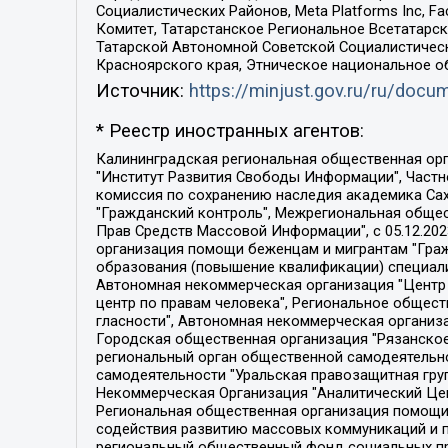
Социалистических Районов, Meta Platforms Inc, 
Комитет, Татарстанское Региональное Всетатар
Татарской Автономной Советской Социалистическ
Красноярского края, Этническое национальное о
Источник:
https://minjust.gov.ru/ru/doc
* Реестр иностранных агентов:
Калининградская региональная общественная организация "Экозащита!-Женсовет", Фонд содействия защите прав и свобод граждан "Общественный вердикт", Фонд "Институт Развития Свободы Информации", Частное учреждение "Информационное агентство МЕМО. РУ", Региональная общественная организация "Общественная комиссия по сохранению наследия академика Сахарова", Фонд поддержки свободы прессы, Санкт-Петербургская общественная правозащитная организация "Гражданский контроль", Межрегиональная общественная организация "Информационно-просветительский центр "Мемориал", Региональный Фонд "Центр Защиты Прав Средств Массовой Информации", с 05.12.2023 Фонд "Центр Защиты Прав Средств массовой информации", Региональная общественная благотворительная организация помощи беженцам и мигрантам "Гражданское содействие", Негосударственное образовательное учреждение дополнительного профессионального образования (повышение квалификации) специалистов "АКАДЕМИЯ ПО ПРАВАМ ЧЕЛОВЕКА", Свердловская региональная общественная организация "Сутяжник", Автономная некоммерческая организация "Центр независимых социологических исследований", Союз общественных объединений "Российский исследовательский центр по правам человека", Региональное общественное учреждение научно-информационный центр "МЕМОРИАЛ", Некоммерческая организация "Фонд защиты гласности", Автономная некоммерческая организация "Институт прав человека", Городская общественная организация "Екатеринбургское общество "МЕМОРИАЛ", Городская общественная организация "Рязанское историко-просветительское и правозащитное общество "Мемориал" (Рязанский Мемориал), Челябинский региональный орган общественной самодеятельности – женское общественное объединение "Женщины Евразии", Челябинский региональный орган общественной самодеятельности "Уральская правозащитная группа", Фонд содействия защите здоровья и социальной справедливости имени Андрея Рылькова, Автономная Некоммерческая Организация "Аналитический Центр Юрия Левады", Автономная некоммерческая организация социальной поддержки населения "Проект Апрель", Региональная общественная организация помощи женщинам и детям, находящимся в кризисной ситуации "Информационно-методический центр "Анна", Фонд содействия развитию массовых коммуникаций и правовому просвещению "Так-так-Так", Фонд содействия устойчивому развитию "Серебряная тайга", Свердловский региональный общественный фонд социальных проектов "Новое время", "Idel.Реалии", Кавказ.Реалии, Крым.Реалии, Телеканал Настоящее Время, Татаро-башкирская служба Радио Свобода (Azatliq Radiosi), Радио Свободная Европа/Радио Свобода (PCE/PC), "Сибирь.Реалии", "Фактограф", Благотворительный фонд помощи осужденным и их семьям, Автономная некоммерческая организация "Институт глобализации и социальных движений", Фонд "В защиту прав заключенных", Частное учреждение "Центр поддержки и содействия развитию средств массовой информации", Пензенский региональный общественный благотворительный фонд "Гражданский союз", "Север.Реалии", Некоммерческая организация Фонд "Правовая инициатива", 