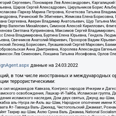
горий Сергеевич, Пономарев Лев Александрович, Каргалицкий 
ньевна, Щаров Сергей Алексадрович, Цирульников Борис Альбер
ислакова-Паркер Марина Петровна, Кочеткова Татьяна Владими
сандровна, Рачинский Ян Збигневич, Жемкова Елена Борисовна,
лана Сергеевна, Аверин Владимир Анатольевич, Щур Татьяна М
фтер Валентин Михайлович, Симонов Алексей Кириллович, Флиг
женова Светлана Куприяновна, Максимов Сергей Владимирович, 
кс Елена Владимировна, Буртина Елена Юрьевна, Гендель Людм
евна, Свечников Анатолий Мариевич, Прохоров Вадим Юрьевич
инский Леонид Борисович, Лукашевский Сергей Маркович, Бахм
Добровольская Анна Дмитриевна, Королева Александра Евгенье
евинсон Лев Семенович, Локшина Татьяна Иосифовна, Орлов Ол
ignAgent.aspx
данные на
24.03.2022
ций, в том числе иностранных и международных ор
ции террористическими:
ил моджахедов Кавказа, Конгресс народов Ичкерии и Дагеста
ламского освобождения, Лашкар-И-Тайба, Исламская группа, Дв
ения исламского наследия, Дом двух святых, Джунд аш-Шам, 
жабха аль-Нусра ли-Ахль аш-Шам, Народное ополчение имени К.
ата Ат-Тавхида Валь-Джихад, Чистопольский Джамаат, Рохнам
ят Тахрир аш-Шам, Ахлю Сунна Валь Джамаа, National Socialism