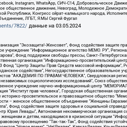
Facebook, Instagram, WhatsApp, СИЧ-С14, Добровольческое Движ
ское общественное движение, Невоград, Молодежное Демократ
ой Республики, Конгресс ойрат-калмыцкого народа, Исполнит
бъединение, ЛГБТ, Я.МЫ Сергей Фургал
uments/7822/
данные на
03.05.2024
Общество с ограниченной ответственностью "Радио Свободная Европа/Радио Свобода", Чешское информационное агентство "MEDIUM-ORIENT", Красноярская региональная общественная организация "Мы против СПИДа", Камалягин Денис Николаевич, Маркелов Сергей Евгеньевич, Пономарев Лев Александрович, Савицкая Людмила Алексеевна, Автономная некоммерческая организация "Центр по работе с проблемой насилия "НАСИЛИЮ.НЕТ", Межрегиональный профессиональный союз работников здравоохранения "Альянс врачей", Юридическое лицо, зарегистрированное в Латвийской Республике, SIA "Medusa Project" (регистрационный номер 40103797863, дата регистрации 10.06.2014), Некоммерческая организация "Фонд по борьбе с коррупцией", Автономная некоммерческая организация "Институт права и публичной политики", Баданин Роман Сергеевич, Гликин Максим Александрович, Железнова Мария Михайловна, Лукьянова Юлия Сергеевна, Маетная Елизавета Витальевна, Маняхин Петр Борисович, Чуракова Ольга Владимировна, Ярош Юлия Петровна, Юридическое лицо "The Insider SIA", зарегистрированное в Риге, Латвийская Республика (дата регистрации 26.06.2015), являющееся администратором доменного имени интернет-издания "The Insider SIA", https://theins.ru, Постернак Алексей Евгеньевич, Рубин Михаил Аркадьевич, Анин Роман Александрович, Юридическое лицо Istories fonds, зарегистрированное в Латвийской Республике (регистрационный номер 50008295751, дата регистрации 24.02.2020), Великовский Дмитрий Александрович, Долинина Ирина Николаевна, Мароховская Алеся Алексеевна, Шлейнов Роман Юрьевич, Шмагун Олеся Валентиновна, Общество с ограниченной ответственностью "Альтаир 2021", Общество с ограниченной ответственностью "Вега 2021", Общество с ограниченной ответственностью "Главный редактор 2021", Общество с ограниченной ответственностью "Ромашки монолит", Важенков Артем Валерьевич, Ивановская областная общественная организация "Центр гендерных исследований", Гурман Юрий Альбертович, Медиапроект "ОВД-Инфо", Егоров Владимир Владимирович, Жилинский Владимир Александрович, Общество с ограниченной ответственностью "ЗП", Иванова София Юрьевна, Карезина Инна Павловна, Кильтау Екатерина Викторовна, Петров Алексей Викторович, Пискунов Сергей Евгеньевич, Смирнов Сергей Сергеевич, Тихонов Михаил Сергеевич, Общество с ограниченной ответственностью "ЖУРНАЛИСТ-ИНОСТРАННЫЙ АГЕНТ", Арапова Галина Юрьевна, Вольтская Татьяна Анатольевна, Американская компания "Mason G.E.S. Anonymous Foundation" (США), являющаяся владельцем интернет-издания https://mnews.world/, Компания "Stichting Bellingcat", зарегистрированная в Нидерландах (дата регистрации 11.07.2018), Захаров Андрей Вячеславович, Клепиковская Екатерина Дмитриевна, Общество с ограниченной ответственностью "МЕМО", Перл Роман Александрович, Симонов Евгений Алексеевич, Соловьева Елена Анатольевна, Сотников Даниил Владимирович, Сурначева Елизавета Дмитриевна, Автономная некоммерческая организация по защите прав человека и информированию населения "Якутия – Наше Мнение", Общество с ограниченной ответственностью "Москоу диджитал медиа", с 26.01.2023 Общество с ограниченной ответственностью "Чайка Белые сады", Ветошкина Валерия Валерьевна, Заговора Максим Александрович, Межрегиональное общественное движение "Российская ЛГБТ - сеть", Оленичев Максим Владимирович, Павлов Иван Юрьевич, Скворцова Елена Сергеевна, Общество с ограниченной ответственностью "Как бы инагент", Кочетков Игорь Викторович, Общество с ограниченной ответственностью "Честные выборы", Еланчик Олег Александрович, Общество с ограниченной ответственностью "Нобелевский призыв", Гималова Регина Эмилевна, Григорьев Андрей Валерьевич, Григорьева Алина Александровна, Ассоциация по содействию защите прав призывников, альтернативнослужащих и военнослужащих "Правозащитная группа "Гражданин.Армия.Право", Хисамова Регина Фаритовна, Автономная некоммерческая организация по реализа