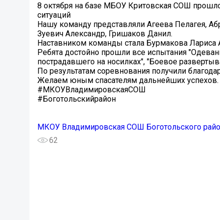
8 октября на базе МБОУ Критовская СОШ прошл
ситуаций
Нашу команду представляли Агеева Пелагея, Абр
Зуевич Александр, Гришаков Данил.
Наставником команды стала Бурмакова Лариса А
Ребята достойно прошли все испытания "Одевани
пострадавшего на носилках", "Боевое развертыв
По результатам соревнования получили благодарн
Желаем юным спасателям дальнейших успехов.
#МКОУВладимировскаяСОШ
#Боготольскийрайон
МКОУ Владимировская СОШ Боготольского рай
62