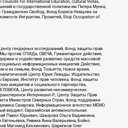
ls for International Education, Cultural Vistas,
ошений и государственной политики им Питера Мунка,
 Гражданских Свобод, Фонд Бориса Немцова за
имости Ингушетии, Прометей, Stop Occupation of
 Центр гендерных исследований, Фонд защиты прав
 Мы против СПИДа, СВЕЧА, Гуманитарное действие,
ддержки и содействия развитию средств массовой
р социально-информационных инициатив Действие,
 и их семьям, Фонд Тольятти, Новое время,
, Аналитический Центр Юрия Левады, Издательство
 Евразии, Институт прав человека, Фонд защиты
ких инициатив и социального партнерства,
ЕЛОВЕКА, Центр развития некоммерческих
 Трансперенси Интернешнл-Р, Центр Защиты Прав
овета Министров Северных Стран, Фонд поддержки
адемика Сахарова, Информационное агентство МЕМО.
ый вердикт, Евразийская антимонопольная
кий Павел Юрьевич, Шнырова Ольга Вадимовна,
 Евгеньевна, Ривина Анна Валерьевна, Бойко
хоев Магомед Бекханович, Шарипков Олег