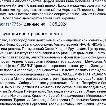
и и миротворчества, Форум имени Льва Копелева, American Counci
ое движение Антальи, Открытый диалог, Школа международных отн
Школа международных отношений им Нормана Патерсона, Центр
ду, Феминистское антивоенное сопротивление, Комитет независ
а, Либерально-демократическая Лига Украины
uments/7756/
данные на
13.05.2024
функции иностранного агента:
раво, Нижегородский центр немецкой и европейской культуры,
тики, Фонд борьбы с коррупцией, Альянс врачей, НАСИЛИЮ.НЕТ,
я инициатива, Гражданский Союз, Хасдей Ерушалаим, Центр по
юченных, Институт глобализации и социальных движений, Цент
ты прав граждан, Благотворительный фонд помощи осужденным
а, Проект Апрель, Самарская губерния, Эра здоровья, Мемориал
ера, Центр СИБАЛЬТ, Уральская правозащитная группа, Женщины
по правам человека, Дальневосточный центр развития гражданс
ологических исследований, Сутяжник, АКАДЕМИЯ ПО ПРАВАМ Ч
е Совета Министров северных стран, Гражданское содействие,
я прессы - Сибирь, Частное учреждение в Санкт-Петербурге С
 и Закон, Общественная комиссия по сохранению наследия ак
звития Свободы Информации, Экозащита!-Женсовет, Общественн
Регина Николаевна, Кривенко Сергей Владимирович, Милославс
совна, Туровский Александр Алексеевич, Васильева Анастасия
Пивоваров Андрей Сергеевич, Аверин Виталий Евгеньевич, Бара