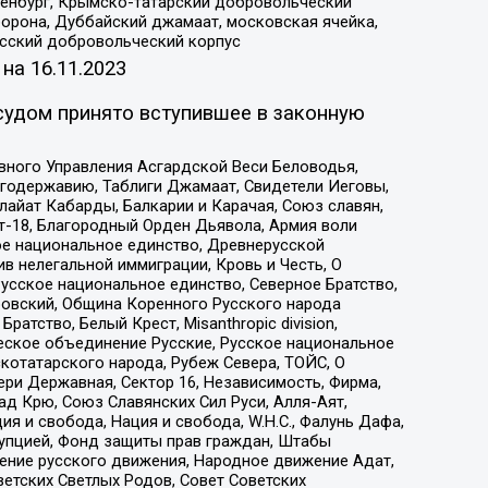
Оренбург, Крымско-татарский добровольческий
орона, Дуббайский джамаат, московская ячейка,
усский добровольческий корпус
 на
16.11.2023
судом принято вступившее в законную
вного Управления Асгардской Веси Беловодья,
годержавию, Таблиги Джамаат, Свидетели Иеговы,
айат Кабарды, Балкарии и Карачая, Союз славян,
т-18, Благородный Орден Дьявола, Армия воли
ое национальное единство, Древнерусской
 нелегальной иммиграции, Кровь и Честь, О
усское национальное единство, Северное Братство,
ровский, Община Коренного Русского народа
атство, Белый Крест, Misanthropic division,
еское объединение Русские, Русское национальное
котатарского народа, Рубеж Севера, ТОЙС, О
ри Державная, Сектор 16, Независимость, Фирма,
д Крю, Союз Славянских Сил Руси, Алля-Аят,
я и свобода, Нация и свобода, W.H.С., Фалунь Дафа,
рупцией, Фонд защиты прав граждан, Штабы
ение русского движения, Народное движение Адат,
етских Светлых Родов, Совет Советских