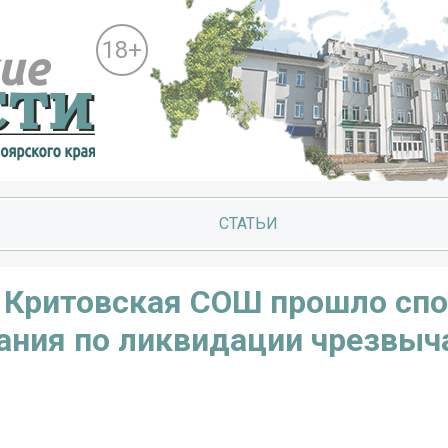
18+
СТАТЬИ
У Критовская СОШ прошло сп
ания по ликвидации чрезвы