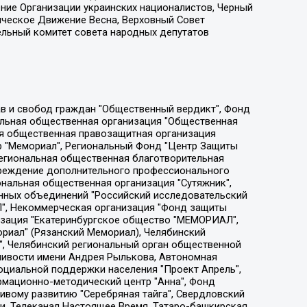
ение Организации украинских националистов, Черный
ическое Движение Весна, Верховный Совет
ельный комитет совета народных депутатов
ции социально-правовых программ "Лилит", Дальневосточное общественное движение "Маяк", Санкт-Петербургская ЛГБТ-инициативная группа "Выход", Инициативная группа ЛГБТ+ "Реверс", Алексеев Андрей Викторович, Бекбулатова Таисия Львовна, Беляев Иван Михайлович, Владыкина Елена Сергеевна, Гельман Марат Александрович, Никульшина Вероника Юрьевна, Толоконникова Надежда Андреевна, Шендерович Виктор Анатольевич, Общество с ограниченной ответственностью "Данное сообщение", Общество с ограниченной ответственностью Издательский дом "Новая глава", Айнбиндер Александра Александровна, Московский комьюнити-центр для ЛГБТ+инициатив, Благотворительный фонд развития филантропии, Deutsche Welle (Германия, Kurt-Schumacher-Strasse 3, 53113 Bonn), Борзунова Мария Михайловна, Воробьев Виктор Викторович, Голубева Анна Львовна, Константинова Алла Михайловна, Малкова Ирина Владимировна, Мурадов Мурад Абдулгалимович, Осетинская Елизавета Николаевна, Понасенков Евгений Николаевич, Ганапольский Матвей Юрьевич, Киселев Евгений Алексеевич, Борухович Ирина Григорьевна, Дремин Иван Тимофеевич, Дубровский Дмитрий Викторович, Красноярская региональная общественная организация поддержки и развития альтернативных образовательных технологий и межкультурных коммуникаций "ИНТЕРРА", Маяковская Екатерина Алексеевна, Фейгин Марк Захарович, Филимонов Андрей Викторович, Дзугкоева Регина Николаевна, Доброхотов Роман Александрович, Дудь Юрий Александрович, Елкин Сергей Владимирович, Кругликов Кирилл Игоревич, Сабунаева Мария Леонидовна, Семенов Алексей Владимирович, Шаинян Карен Багратович, Шульман Екатерина Михайловна, Асафьев Артур Валерьевич, Вахштайн Виктор Семенович, Венедиктов Алексей Алексеевич, Лушникова Екатерина Евгеньевна, Волков Леонид Михайлович, Невзоров Александр Глебович, Пархоменко Сергей Борисович, Сироткин Ярослав Николаевич, Кара-Мурза Владимир Владимирович, Баранова Наталья Владимировна, Гозман Леонид Яковлевич, Кагарлицкий Борис Юльевич, Климарев Михаил Валерьевич, Милов Владимир Станиславович, Автономная некоммерческая организация Краснодарский центр современного искусства "Типография", Моргенштерн Алишер Тагирович, Соболь Любовь Эдуардовна, Общество с ограниченной ответственностью "ЛИЗА НОРМ", Каспаров Гарри Кимович, Ходорковский Михаил Борисович, Общество с ограниченной ответственностью "Апрельские тезисы", Данилович Ирина Брониславовна, Кашин Олег Владимирович, Петров Николай Владимирович, Пивоваров Алексей Владимирович, Соколов Михаил Владимирович, Цветкова Юлия Владимировна, Чичваркин Евгений Александрович, Комитет против пыток/Команда против пыток, Общество с ограниченной ответственностью "Первый научный", Общество с ограниченной ответственностью "Вертолет и ко", Белоцерковская Вероника Борисовна, Кац Максим Евгеньевич, Лазарева Татьяна Юрьевна, Шаведдинов Руслан Табризович, Яшин Илья Валерьевич, Общество с ограниченной ответственностью "Иноагент ААВ", Алешковский Дмитрий Петрович, Альбац Евгения Марковна, Быков Дмитрий Львович, Галямина Юлия Евгеньевна, Лойко Сергей Леонидович, Мартынов Кирилл Константинович, Медведев Сергей Александрович, Крашенинников Федор Геннадиевич, Гордеева Катерина Вл