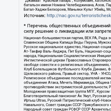
“Джамаат “Красный пахарь”, Колумбайн, Хатлонск
батальон имени Номана Челебиджихана, Азов, Па
Батал-Хаджи Белхороев, Маньяки Культ Убийц, М
Источник:
http://nac.gov.ru/terroristichesk
* Перечень общественных объединений 
силу решение о ликвидации или запрете
Национал-большевистская партия, ВЕК РА, Рада 
Славянская Община Капища Веды Перуна, Мужская
Русское национальное единство, Национал-социа
Ат-Такфир Валь-Хиджра, Пит Буль, Национал-соц
народа, Национальная Социалистическая Инициат
Инглистической церкви Православных Староверов
свободе совести и о религиозных объединениях,
Клуб Болельщиков Футбольного Клуба Динамо, Фа
Щелковского района, Правый сектор, УНА - УНСО, У
Религиозное объединение последователей инглии
объединение Атака, Мечеть Мирмамеда, Община К
противодействии экстремистской деятельности, 
Молодежная правозащитная группа МПГ, Курсом П
Благотворительный пансионат Ак Умут, Русская ре
Иртыш Ultras, Русский Патриотический клуб-Нов
Навального, Совет граждан СССР Прикубанского 
Народный совет граждан РСФСР СССР Архангельск