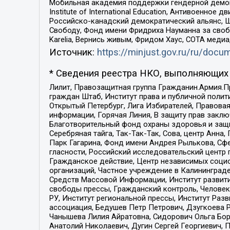
Мобильная академия поддержки гендерной демократи
Institute of International Education, Антивоенн
Российско-канадский демократический альянс, 
Свободу, Фонд имени Фридриха Науманна за свобо
Karelia, Вернись живым, Фридом Хаус, СОТА меди
Источник:
https://minjust.gov.ru/ru/doc
* Сведения реестра НКО, выполняющих 
Лилит, Правозащитная группа Гражданин.Армия.П
граждан Штаб, Институт права и публичной поли
Открытый Петербург, Лига Избирателей, Правова
информации, Горячая Линия, В защиту прав закл
Благотворительный фонд охраны здоровья и защи
Серебряная тайга, Так-Так-Так, Сова, центр Анн
Парк Гагарина, Фонд имени Андрея Рылькова, Сф
гласности, Российский исследовательский центр 
Гражданское действие, Центр независимых соци
организаций, Частное учреждение в Калининград
Средств Массовой Информации, Институт развити
свободы прессы, Гражданский контроль, Человек
РУ, Институт региональной прессы, Институт Ра
ассоциация, Бедушев Петр Петрович, Дзугкоева 
Чанышева Лилия Айратовна, Сидорович Ольга Бори
Анатолий Николаевич, Дугин Сергей Георгиевич, 