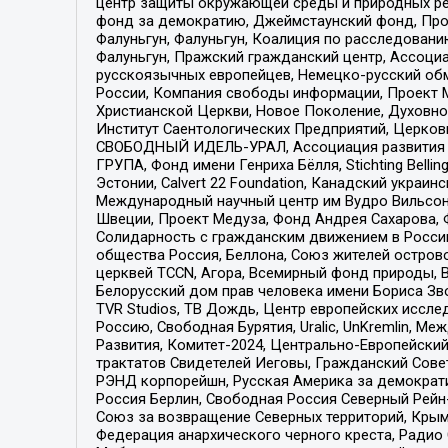
центр защиты окружающей среды и природных ресу
фонд за демократию, Джеймстаунский фонд, Прож
Фалуньгун, Фалуньгун, Коалиция по расследован
Фалуньгун, Пражский гражданский центр, Ассоци
русскоязычных европейцев, Немецко-русский об
России, Компания свободы информации, Проект М
Христианской Церкви, Новое Поколение, Духовн
Институт Саентологических Предприятий, Церков
СВОБОДНЫЙ ИДЕЛЬ-УРАЛ, Ассоциация развития ж
ГРУПА, Фонд имени Генриха Бёлля, Stichting Bellin
Эстонии, Calvert 22 Foundation, Канадский укра
Международный научный центр им Вудро Вильсона
Швеции, Проект Медуза, Фонд Андрея Сахарова, Ф
Солидарность с гражданским движением в России 
общества Россия, Беллона, Союз жителей острово
церквей TCCN, Агора, Всемирный фонд природы, B
Белорусский дом прав человека имени Бориса Зво
TVR Studios, ТВ Дождь, Центр европейских иссл
Россию, Свободная Бурятия, Uralic, UnKremlin, 
Развития, Комитет-2024, Центрально-Европейски
трактатов Свидетелей Иеговы, Гражданский Совет
РЭНД корпорейшн, Русская Америка за демократи
Россия Берлин, Свободная Россия Северный Рейн-В
Союз за возвращение Северных территорий, Крымско
Федерация анархического черного креста, Радио