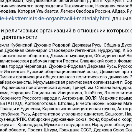
ий джамаат, Мусульманская религиозная группа п. Кушкуль г. 
ртия исламского возрождения Таджикистана, Народная самооб
олодёжь Которая Улыбается, Легион Свобода России, Айдар, Р
ie-i-ekstremistskie-organizacii-i-materialy.html
данные
и религиозных организаций в отношении которых 
 деятельности:
земли Кубанской Духовно Родовой Державы Русь, Община Духо
 Духовная Семинария Староверов-Инглингов, Нурджулар, К Бо
листическое общество, Джамаат мувахидов, Объединенный Вил
иалистическая рабочая партия России, Славянский союз, Форма
ива города Череповца, Духовно-Родовая Держава Русь, Русск
-Инглингов, Русский общенациональный союз, Движение против
 Омская организация общественного политического движения Р
йзрахманисты, Мусульманская религиозная организация п. Бо
краинская повстанческая армия, Тризуб им. Степана Бандеры, Бр
зма, Народная Социальная Инициатива, TulaSkins, Этнополитич
оренного Русского народа г. Астрахани, ВОЛЯ, Меджлис крымс
РЕВТАТПОД, Артподготовка, Штольц, В честь иконы Божией Мате
равды и Единения, Каракольская инициативная группа, Автогра
спублика Русь, Арестантское уголовное единство, Башкорт, Наци
окузнецк/РПК, Сибирский державный союз, Фонд борьбы с кор
округа г. Краснодара, Мужское государство, Народное объедин
ой области, Проект Штурм, Граждане СССР, Держава Союз Сов