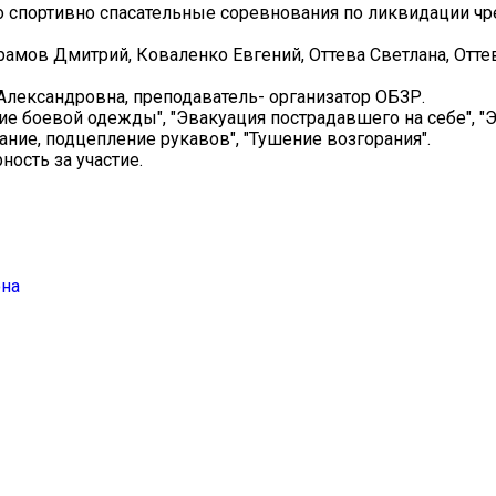
о спортивно спасательные соревнования по ликвидации ч
амов Дмитрий, Коваленко Евгений, Оттева Светлана, Оттев
лександровна, преподаватель- организатор ОБЗР.
е боевой одежды", "Эвакуация пострадавшего на себе", "
ание, подцепление рукавов", "Тушение возгорания".
ость за участие.
она