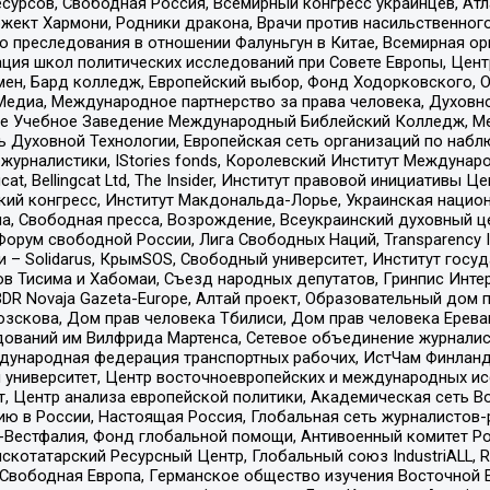
рсов, Свободная Россия, Всемирный конгресс украинцев, Атла
ект Хармони, Родники дракона, Врачи против насильственного
ию преследования в отношении Фалуньгун в Китае, Всемирная о
ация школ политических исследований при Совете Европы, Цен
мен, Бард колледж, Европейский выбор, Фонд Ходорковского,
едиа, Международное партнерство за права человека, Духовно
ое Учебное Заведение Международный Библейский Колледж, М
ь Духовной Технологии, Европейская сеть организаций по наб
урналистики, IStories fonds, Королевский Институт Между
gcat, Bellingcat Ltd, The Insider, Институт правовой инициатив
инский конгресс, Институт Макдональда-Лорье, Украинская нац
, Свободная пресса, Возрождение, Всеукраинский духовный цен
орум свободной России, Лига Свободных Наций, Transparеncy I
– Solidarus, КрымSOS, Свободный университет, Институт госу
в Тисима и Хабомаи, Съезд народных депутатов, Гринпис Инте
DR Novaja Gazeta-Europe, Алтай проект, Образовательный дом 
зскова, Дом прав человека Тбилиси, Дом прав человека Ерева
едований им Вилфрида Мартенса, Сетевое объединение журнали
Международная федерация транспортных рабочих, ИстЧам Финлан
й университет, Центр восточноевропейских и международных и
, Центр анализа европейской политики, Академическая сеть Во
ю в России, Настоящая Россия, Глобальная сеть журналистов
естфалия, Фонд глобальной помощи, Антивоенный комитет России,
татарский Ресурсный Центр, Глобальный союз IndustriALL, Russi
 Свободная Европа, Германское общество изучения Восточной 